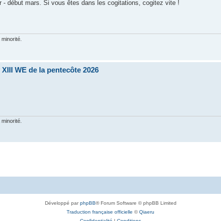
er - début mars. Si vous êtes dans les cogitations, cogitez vite !
 minorité.
XIII WE de la pentecôte 2026
 minorité.
Développé par
phpBB
® Forum Software © phpBB Limited
Traduction française officielle
©
Qiaeru
Confidentialité
|
Conditions