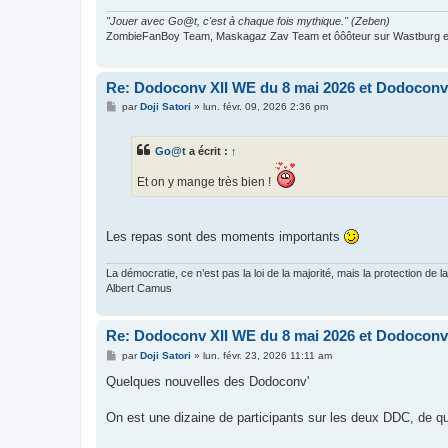
e
"Jouer avec Go@t, c'est à chaque fois mythique." (Zeben)
ZombieFanBoy Team, Maskagaz Zav Team et ôôôteur sur Wastburg et
Re: Dodoconv XII WE du 8 mai 2026 et Dodoconv 
M
par
Doji Satori
»
lun. févr. 09, 2026 2:36 pm
e
s
s
Go@t
a écrit :
↑
a
g
e
Et on y mange très bien !
Les repas sont des moments importants
La démocratie, ce n’est pas la loi de la majorité, mais la protection de la
Albert Camus
Re: Dodoconv XII WE du 8 mai 2026 et Dodoconv 
M
par
Doji Satori
»
lun. févr. 23, 2026 11:11 am
e
s
Quelques nouvelles des Dodoconv'
s
a
g
On est une dizaine de participants sur les deux DDC, de quo
e