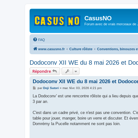
CasusNO
Forum avec de vrais morceaux de
FAQ
www.casusno.fr
Culture rôliste
Conventions, binouzes e
Dodoconv XII WE du 8 mai 2026 et Dod
Répondre
Dodoconv XII WE du 8 mai 2026 et Dodocon
M
par
Doji Satori
»
mar. févr. 03, 2026 4:21 pm
e
s
La Dodoconv' est une rencontre rôliste qui a lieu depuis
s
3 par an.
a
g
e
C'est dans un cadre privé, ce n'est pas une convention. C
table pour jouer, manger, boire un verre et discuter. Et éve
Domrémy la Pucelle notamment ne sont pas loin.