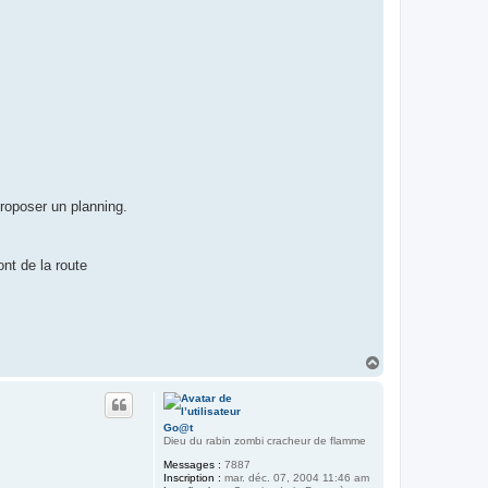
roposer un planning.
nt de la route
H
a
u
t
Go@t
Dieu du rabin zombi cracheur de flamme
Messages :
7887
Inscription :
mar. déc. 07, 2004 11:46 am