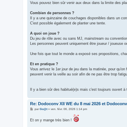
Vous pouvez bien sûr venir aux deux dans la limite des pla
Combien de personnes ?
Il y a une quinzaine de couchages disponibles dans un conf
C'est possible également de planter une tente.
A quoi on joue ?
Du jeu de rôle avec ou sans MJ, mainstream ou conventio
Les personnes peuvent uniquement être joueur / joueuse ou 
Une fois que tout le monde a exposé ses propositions, cha
Et en pratique ?
Vous arrivez le 1er jour de jeu dans la matinée, pour qu'o
peuvent venir la veille au soir afin de ne pas être trop fatig
Il y a bien sûr des habitué(e)s mais c'est toujours ouvert à 
Re: Dodoconv XII WE du 8 mai 2026 et Dodoconv 
M
par
Go@t
»
ven. févr. 06, 2026 1:14 pm
e
s
s
Et on y mange très bien !
a
g