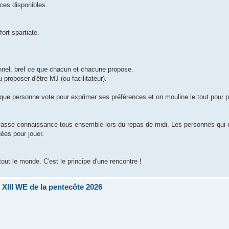
ces disponibles.
ort spartiate.
nnel, bref ce que chacun et chacune propose.
proposer d'être MJ (ou facilitateur).
que personne vote pour exprimer ses préférences et on mouline le tout pour p
n fasse connaissance tous ensemble lors du repas de midi. Les personnes qui o
uées pour jouer.
tout le monde. C'est le principe d'une rencontre !
XIII WE de la pentecôte 2026