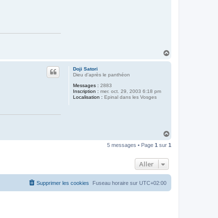
H
a
u
Doji Satori
t
Dieu d'après le panthéon
Messages :
2883
Inscription :
mer. oct. 29, 2003 6:18 pm
Localisation :
Epinal dans les Vosges
H
a
5 messages • Page
1
sur
1
u
t
Aller
Supprimer les cookies
Fuseau horaire sur
UTC+02:00