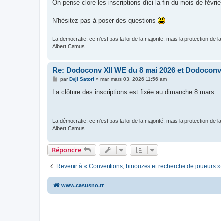
On pense clore les inscriptions d'ici la fin du mois de févri
N'hésitez pas à poser des questions
La démocratie, ce n’est pas la loi de la majorité, mais la protection de la
Albert Camus
Re: Dodoconv XII WE du 8 mai 2026 et Dodoconv 
M
par
Doji Satori
»
mar. mars 03, 2026 11:56 am
e
s
La clôture des inscriptions est fixée au dimanche 8 mars
s
a
g
e
La démocratie, ce n’est pas la loi de la majorité, mais la protection de la
Albert Camus
Répondre
Revenir à « Conventions, binouzes et recherche de joueurs »
www.casusno.fr