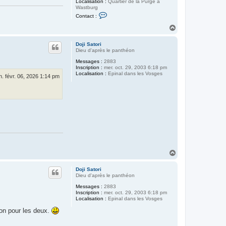
Localisation :
Quartier de la Purge à
Wastburg
C
Contact :
o
n
H
t
a
a
u
c
Doji Satori
t
t
Dieu d'après le panthéon
e
Messages :
2883
r
Inscription :
mer. oct. 29, 2003 6:18 pm
G
Localisation :
Epinal dans les Vosges
o
n. févr. 06, 2026 1:14 pm
@
t
H
a
u
Doji Satori
t
Dieu d'après le panthéon
Messages :
2883
Inscription :
mer. oct. 29, 2003 6:18 pm
Localisation :
Epinal dans les Vosges
bon pour les deux.