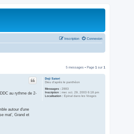
Inscription
Connexion
5 messages • Page
1
sur
1
Doji Satori
Dieu d'après le panthéon
Messages :
2883
Inscription :
mer. oct. 29, 2003 6:18 pm
e DDC au rythme de 2-
Localisation :
Epinal dans les Vosges
mble autour d'une
sse mat', Grand et