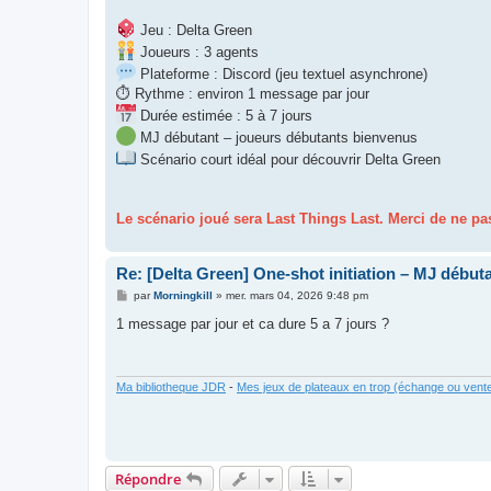
Jeu : Delta Green
Joueurs : 3 agents
Plateforme : Discord (jeu textuel asynchrone)
⏱ Rythme : environ 1 message par jour
Durée estimée : 5 à 7 jours
MJ débutant – joueurs débutants bienvenus
Scénario court idéal pour découvrir Delta Green
Le scénario joué sera Last Things Last. Merci de ne pas
Re: [Delta Green] One-shot initiation – MJ débuta
M
par
Morningkill
»
mer. mars 04, 2026 9:48 pm
e
s
1 message par jour et ca dure 5 a 7 jours ?
s
a
g
e
Ma bibliotheque JDR
-
Mes jeux de plateaux en trop (échange ou vent
Répondre