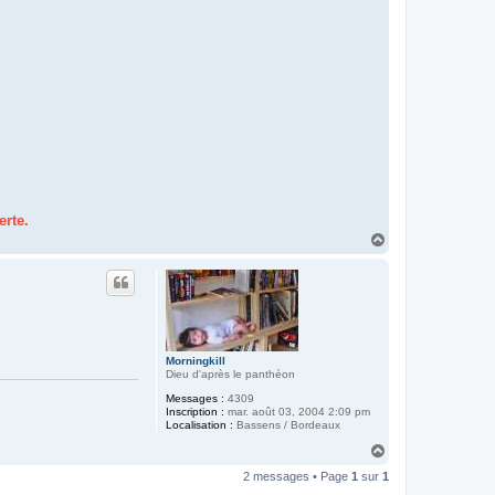
erte.
H
a
u
t
Morningkill
Dieu d'après le panthéon
Messages :
4309
Inscription :
mar. août 03, 2004 2:09 pm
Localisation :
Bassens / Bordeaux
H
a
2 messages • Page
1
sur
1
u