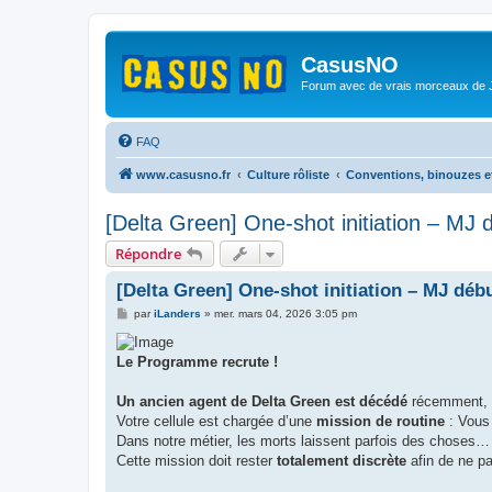
CasusNO
Forum avec de vrais morceaux de
FAQ
www.casusno.fr
Culture rôliste
Conventions, binouzes e
[Delta Green] One-shot initiation – MJ 
Répondre
[Delta Green] One-shot initiation – MJ débu
M
par
iLanders
»
mer. mars 04, 2026 3:05 pm
e
s
s
Le Programme recrute !
a
g
e
Un ancien agent de Delta Green est décédé
récemment, l
Votre cellule est chargée d’une
mission de routine
: Vous 
Dans notre métier, les morts laissent parfois des choses
Cette mission doit rester
totalement discrète
afin de ne 