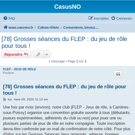
CasusNO
FAQ
Inscription
Connexion
www.casusno.fr
Culture rôliste
Conventions, binouzes et recherche de joueurs
[78] Grosses séances du FLEP : du jeu de rôle
pour tous !
Répondre
1 message • Page
1
sur
1
FLEP - JEUX DE RÔLE
Profane
[78] Grosses séances du FLEP : du jeu de rôle pour
tous !
M
lun. mars 09, 2026 11:13 am
e
s
Une fois par mois (environ), notre club (FLEP - Jeux de rôle, à Carrières-
s
sous-Poissy) organise une convention gratuite ouverte à tous (débutants,
a
g
joueurs expérimentées, adhérents du club ou non) pour jouer une ou
e
plusieurs parties de jeux de rôle en notre compagnie. Toute inscription
devra être confirmée par un mail de confirmation de notre côté. Pour plus
d'infos sur les Grosses Séances (jeux proposés, adresse, horaires,