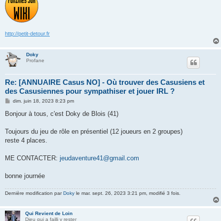
http://petit-detour.fr
Doky
Profane
Re: [ANNUAIRE Casus NO] - Où trouver des Casusiens et
des Casusiennes pour sympathiser et jouer IRL ?
M
dim. juin 18, 2023 8:23 pm
e
s
Bonjour à tous, c'est Doky de Blois (41)
s
a
g
Toujours du jeu de rôle en présentiel (12 joueurs en 2 groupes)
e
reste 4 places.
ME CONTACTER:
jeudaventure41@gmail.com
bonne journée
Dernière modification par
Doky
le mar. sept. 26, 2023 3:21 pm, modifié 3 fois.
Qui Revient de Loin
Dieu qui a failli y rester