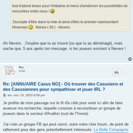
tout d'abord bravo pour l'initiative et merci d'améliorer les possibilités de
rencontres entre nous !
J'accepte d'être dans la liste et ainsi d'être le premier représentant
Nivernais
: Nièvre ( 58 ) - Nevers
Ah Nevers.. J'espère que tu as trouvé (ou que tu as déménagé), mais
sache que, 5 ans après ton message, si les joueurs existent à Nevers !
Tec
Initié
Re: [ANNUAIRE Casus NO] - Où trouver des Casusiens et
des Casusiennes pour sympathiser et jouer IRL ?
M
lun. nov. 13, 2023 8:09 pm
e
s
Je profite de mon passage sur le fil d'à côté pour venir ici afin de faire
s
avancer ma recherche, laquelle consiste à reconstituer un groupe de
a
g
joueurs dans le secteur d'Avallon (sud de l'Yonne)
e
J'ai crée un groupe FB qui peut servir, outre notre cher forum, de point de
ralliement pour des gens potentiellement intéressés:
La Belle Compagnie