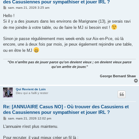
des Casusiennes pour sympathiser et jouer IRL ?
M
sam. mars 21, 2026 3:25 am
e
s
Hello !
s
Si il y a des joueurs dans les environs de Marignane (13), je serais ravi
a
g
de me joindre à votre table, ou de faire le MJ si besoin est !
e
Sinon je passe régulièrement mes week-ends sur Aix-en-Pce, où là
encore, une à deux fois par mois, je peux également rejoindre une table,
ou en être le MJ
"On n'arrête pas de jouer parce qu'on devient vieux ; on devient vieux parce
qu'on arrête de jouer."
George Bernard Shaw
Qui Revient de Loin
Dieu qui a failli y rester
Re: [ANNUAIRE Casus NO] - Où trouver des Casusiens et
des Casusiennes pour sympathiser et jouer IRL ?
M
sam. mars 21, 2026 12:02 pm
e
s
L'annuaire n'est plus maintenu.
s
a
g
Pour recruter, il vaut mieux créer un fil là :