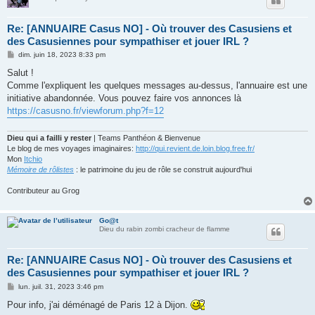
Re: [ANNUAIRE Casus NO] - Où trouver des Casusiens et
des Casusiennes pour sympathiser et jouer IRL ?
M
dim. juin 18, 2023 8:33 pm
e
s
Salut !
s
Comme l'expliquent les quelques messages au-dessus, l'annuaire est une
a
g
initiative abandonnée. Vous pouvez faire vos annonces là
e
https://casusno.fr/viewforum.php?f=12
Dieu qui a failli y rester
| Teams Panthéon & Bienvenue
Le blog de mes voyages imaginaires:
http://qui.revient.de.loin.blog.free.fr/
Mon
Itchio
Mémoire de rôlistes
: le patrimoine du jeu de rôle se construit aujourd'hui
Contributeur au Grog
Go@t
Dieu du rabin zombi cracheur de flamme
Re: [ANNUAIRE Casus NO] - Où trouver des Casusiens et
des Casusiennes pour sympathiser et jouer IRL ?
M
lun. juil. 31, 2023 3:46 pm
e
s
Pour info, j'ai déménagé de Paris 12 à Dijon.
s