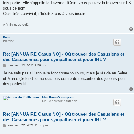
g
fais partie. Elle s'appelle la Taverne d'Odin, vous pouvez la trouver sur FB
e
sous ce nom.
C'est très convivial, n'hésitez pas à vous inscire
A l'infini et au-delà !
Rémi
Profane
Re: [ANNUAIRE Casus NO] - Où trouver des Casusiens et
des Casusiennes pour sympathiser et jouer IRL ?
M
sam. oct. 22, 2022 8:56 pm
e
s
Je ne sais pas si l'annuaire fonctionne toujours, mais je réside en Seine
s
et Marne (Solers), et ne suis pas contre de rencontrer des joueurs pour
a
g
des parties irl.
e
Man From Outerspace
Dieu d'après le panthéon
Re: [ANNUAIRE Casus NO] - Où trouver des Casusiens et
des Casusiennes pour sympathiser et jouer IRL ?
M
sam. oct. 22, 2022 11:05 pm
e
s