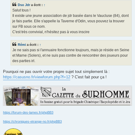
s
Dso Jdr
a écrit :
↑
a
g
Salut tous !
e
Il existe une jeune association de jdr basée dans le Vaucluse (84), dont
je fais partie. Elle s'appelle la Taverne d'Odin, vous pouvez la trouver
sur FB sous ce nom.
C'est très convivial, n'hésitez pas à vous inscire
Rémi
a écrit :
↑
Je ne sais pas si l'annuaire fonctionne toujours, mais je réside en Seine
et Marne (Solers), et ne suis pas contre de rencontrer des joueurs pour
des parties irl.
Pourquoi ne pas ouvrir votre propre sujet tout simplement là :
https://casusno.fr/viewforum.php?f=12
? C'est fait pour ça !
https://forum-des-lames.fr/phpBB3
https://chroniques-etrange-no.fr/phpBB3