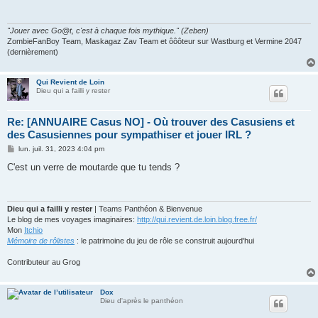
a
g
e
"Jouer avec Go@t, c'est à chaque fois mythique." (Zeben)
ZombieFanBoy Team, Maskagaz Zav Team et ôôôteur sur Wastburg et Vermine 2047
(dernièrement)
Qui Revient de Loin
Dieu qui a failli y rester
Re: [ANNUAIRE Casus NO] - Où trouver des Casusiens et
des Casusiennes pour sympathiser et jouer IRL ?
M
lun. juil. 31, 2023 4:04 pm
e
s
C'est un verre de moutarde que tu tends ?
s
a
g
e
Dieu qui a failli y rester
| Teams Panthéon & Bienvenue
Le blog de mes voyages imaginaires:
http://qui.revient.de.loin.blog.free.fr/
Mon
Itchio
Mémoire de rôlistes
: le patrimoine du jeu de rôle se construit aujourd'hui
Contributeur au Grog
Dox
Dieu d'après le panthéon