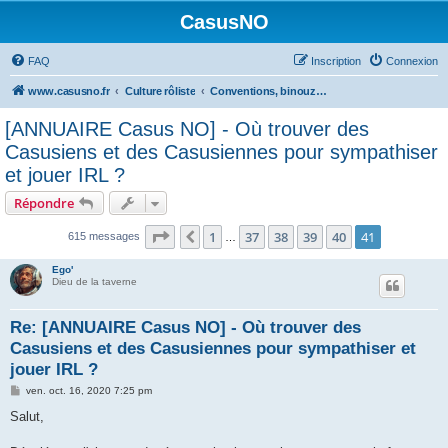
CasusNO
FAQ
Inscription
Connexion
www.casusno.fr
Culture rôliste
Conventions, binouzes et recherche de joueurs
[ANNUAIRE Casus NO] - Où trouver des
Casusiens et des Casusiennes pour sympathiser
et jouer IRL ?
Répondre
Page
41
sur
41
1
37
38
39
40
41
Précédent
615 messages
…
Ego'
Dieu de la taverne
Re: [ANNUAIRE Casus NO] - Où trouver des
Casusiens et des Casusiennes pour sympathiser et
jouer IRL ?
M
ven. oct. 16, 2020 7:25 pm
e
s
Salut,
s
a