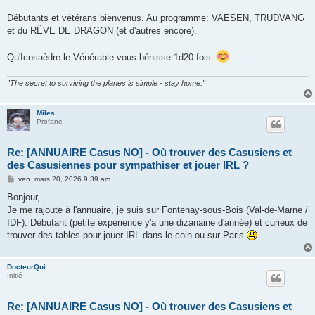
Débutants et vétérans bienvenus. Au programme: VAESEN, TRUDVANG
et du RÊVE DE DRAGON (et d'autres encore).
Qu'Icosaèdre le Vénérable vous bénisse 1d20 fois
"The secret to surviving the planes is simple - stay home."
Miles
Profane
Re: [ANNUAIRE Casus NO] - Où trouver des Casusiens et
des Casusiennes pour sympathiser et jouer IRL ?
M
ven. mars 20, 2026 9:39 am
e
s
Bonjour,
s
Je me rajoute à l'annuaire, je suis sur Fontenay-sous-Bois (Val-de-Marne /
a
g
IDF). Débutant (petite expérience y'a une dizanaine d'année) et curieux de
e
trouver des tables pour jouer IRL dans le coin ou sur Paris
DocteurQui
Initié
Re: [ANNUAIRE Casus NO] - Où trouver des Casusiens et