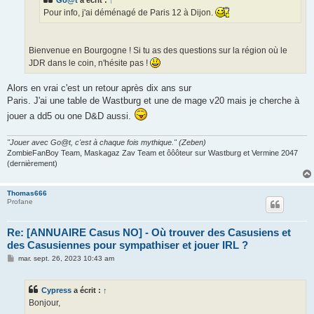
Pour info, j'ai déménagé de Paris 12 à Dijon.
Bienvenue en Bourgogne ! Si tu as des questions sur la région où le
JDR dans le coin, n'hésite pas !
Alors en vrai c'est un retour après dix ans sur
Paris. J'ai une table de Wastburg et une de mage v20 mais je cherche à
jouer a dd5 ou one D&D aussi.
"Jouer avec Go@t, c'est à chaque fois mythique." (Zeben)
ZombieFanBoy Team, Maskagaz Zav Team et ôôôteur sur Wastburg et Vermine 2047
(dernièrement)
Thomas666
Profane
Re: [ANNUAIRE Casus NO] - Où trouver des Casusiens et
des Casusiennes pour sympathiser et jouer IRL ?
M
mar. sept. 26, 2023 10:43 am
e
s
s
Cypress
a écrit :
↑
a
g
Bonjour,
e