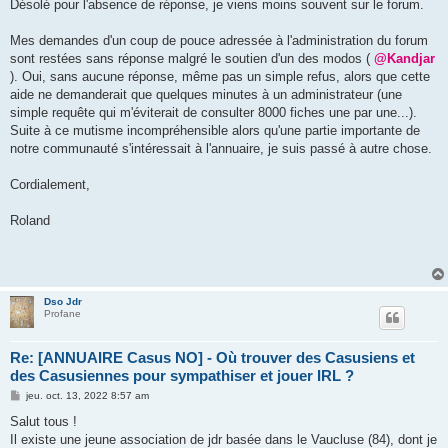
g
Désolé pour l'absence de réponse, je viens moins souvent sur le forum.
e
Mes demandes d'un coup de pouce adressée à l'administration du forum
sont restées sans réponse malgré le soutien d'un des modos (
@Kandjar
). Oui, sans aucune réponse, même pas un simple refus, alors que cette
aide ne demanderait que quelques minutes à un administrateur (une
simple requête qui m'éviterait de consulter 8000 fiches une par une...).
Suite à ce mutisme incompréhensible alors qu'une partie importante de
notre communauté s'intéressait à l'annuaire, je suis passé à autre chose.
Cordialement,
Roland
Dso Jdr
Profane
Re: [ANNUAIRE Casus NO] - Où trouver des Casusiens et
des Casusiennes pour sympathiser et jouer IRL ?
M
jeu. oct. 13, 2022 8:57 am
e
s
Salut tous !
s
Il existe une jeune association de jdr basée dans le Vaucluse (84), dont je
a