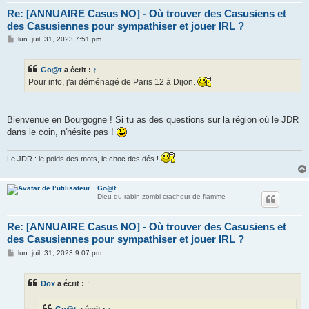
Re: [ANNUAIRE Casus NO] - Où trouver des Casusiens et
des Casusiennes pour sympathiser et jouer IRL ?
M
lun. juil. 31, 2023 7:51 pm
e
s
s
Go@t
a écrit :
↑
a
g
Pour info, j'ai déménagé de Paris 12 à Dijon.
e
Bienvenue en Bourgogne ! Si tu as des questions sur la région où le JDR
dans le coin, n'hésite pas !
Le JDR : le poids des mots, le choc des dés !
Go@t
Dieu du rabin zombi cracheur de flamme
Re: [ANNUAIRE Casus NO] - Où trouver des Casusiens et
des Casusiennes pour sympathiser et jouer IRL ?
M
lun. juil. 31, 2023 9:07 pm
e
s
s
Dox
a écrit :
↑
a
g
e
Go@t
a écrit :
↑