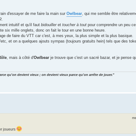
train d'essayer de me faire la main sur
Owlbear
, qui me semble être relativem
R
.
ent intuitif et qu'il faut
bidouiller
et
toucher à tout
pour comprendre un peu ce q
e six mille onglets, donc on fait le tour en une bonne heure.
sage de faire du VTT car c'est, à mes yeux, la plus simple et la plus basique.
tc, et on a quelques ajouts sympas (toujours gratuits hein) tels que des tok
Rôle
, mais à côté d'
Owlbear
je trouve que c'est un sacré bazar, et je pense qu
arce qu'on devient vieux ; on devient vieux parce qu'on arrête de jouer."
me
ver joueurs