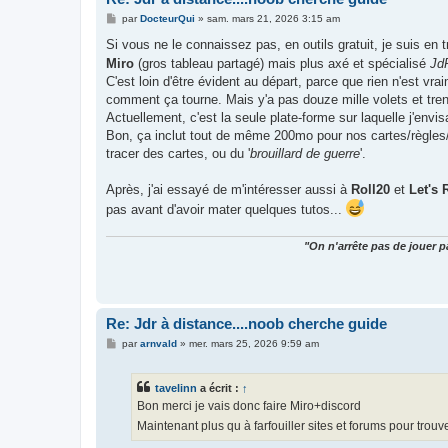
M
par
DocteurQui
»
sam. mars 21, 2026 3:15 am
e
s
Si vous ne le connaissez pas, en outils gratuit, je suis en 
s
Miro
(gros tableau partagé) mais plus axé et spécialisé
Jd
a
g
C'est loin d'être évident au départ, parce que rien n'est vraim
e
comment ça tourne. Mais y'a pas douze mille volets et trent
Actuellement, c'est la seule plate-forme sur laquelle j'envi
Bon, ça inclut tout de même 200mo pour nos cartes/règles/e
tracer des cartes, ou du '
brouillard de guerre
'.
Après, j'ai essayé de m'intéresser aussi à
Roll20
et
Let's 
pas avant d'avoir mater quelques tutos...
"On n'arrête pas de jouer p
Re: Jdr à distance....noob cherche guide
M
par
arnvald
»
mer. mars 25, 2026 9:59 am
e
s
s
tavelinn
a écrit :
↑
a
g
Bon merci je vais donc faire Miro+discord
e
Maintenant plus qu à farfouiller sites et forums pour trou