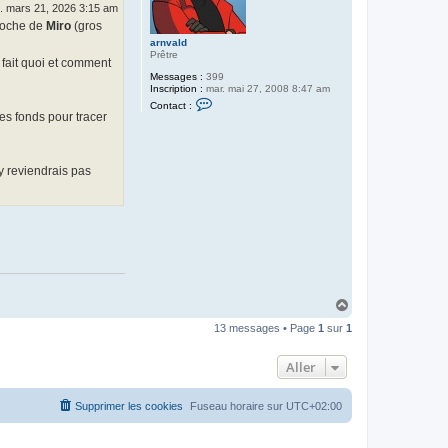
. mars 21, 2026 3:15 am
d
proche de
Miro
(gros
arnvald
Prêtre
fait quoi et comment
Messages :
399
Inscription :
mar. mai 27, 2008 8:47 am
C
Contact :
o
es fonds pour tracer
n
t
a
c
'y reviendrais pas
t
e
r
a
r
n
v
a
l
d
H
a
13 messages • Page
1
sur
1
u
t
Aller
Supprimer les cookies
Fuseau horaire sur
UTC+02:00