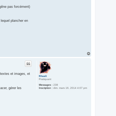
 gêne pas forcément)
 lequel plancher en
H
a
u
t
r textes et images, et
Khaali
Pratiquant
Messages :
238
acer, gérer les
Inscription :
dim. mars 16, 2014 4:07 pm