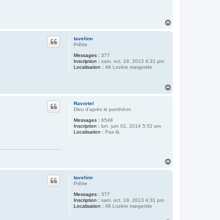
H
a
u
tavelinn
t
Prêtre
Messages :
377
Inscription :
sam. oct. 19, 2013 4:31 pm
Localisation :
48 Lozère margeride
H
a
u
Ravortel
t
Dieu d'après le panthéon
Messages :
6548
Inscription :
lun. juin 02, 2014 5:52 pm
Localisation :
Pas là.
H
a
u
tavelinn
t
Prêtre
Messages :
377
Inscription :
sam. oct. 19, 2013 4:31 pm
Localisation :
48 Lozère margeride