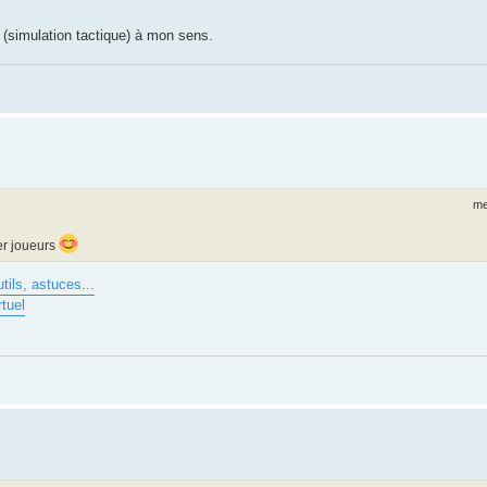
lay (simulation tactique) à mon sens.
me
ver joueurs
tils, astuces...
tuel