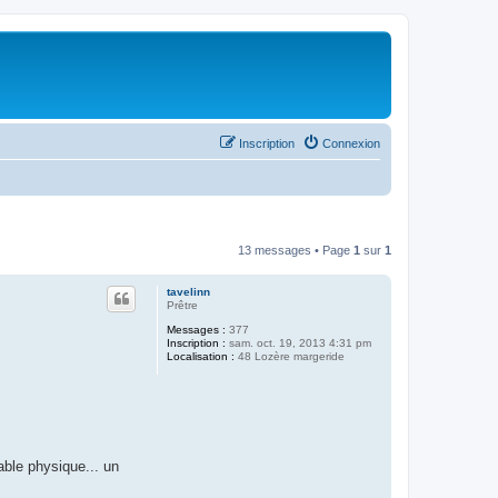
Inscription
Connexion
13 messages • Page
1
sur
1
tavelinn
Prêtre
Messages :
377
Inscription :
sam. oct. 19, 2013 4:31 pm
Localisation :
48 Lozère margeride
able physique... un