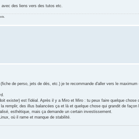
, avec des liens vers des tutos etc.
ois.
 (fiche de perso, jets de dés, etc.) je te recommande d'aller vers le maximum 
rd.
it exister) est l'idéal. Après il y a Miro et Miro : tu peux faire quelque chose
la remplir, des illus balancées ça et là et quelque chose qui grandit de façon 
alisé, esthétique, mais ça demande un certain investissement.
inux, où il rame et manque de stabilité.