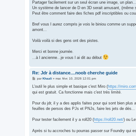
Partager facilement sur un seul écran une image, un plan..
Un système de lancer de D en 3D serait amusant, (même si 
Peut être comment faire des fiches pdf inscriptibles ou cou
Bref vous l aurez compris je vois le biniou comme un supp
amont...
Voilà voilà si des gens ont des pistes.
Merci et bonne journée.
...à l ancienne...je vous l ai dit au début
Re: Jdr à distance....noob cherche guide
M
par
Khaali
»
mar. févr. 10, 2026 12:01 pm
e
s
L'outil le plus simple et basique c'est Miro (
https://miro.com
s
qui est gratuit. Ca fonctionne mais c'est très limité.
a
g
e
Pour du jdr, il y a des applis faites pour qui sont bien plu
feuilles de persos des PJs et PNJs, faire les jets de dés...
Pour tester facilement il y a roll20 (
https://roll20.net/
) ou Let
Après si tu accroches tu pourras passer sur Foundry qui est