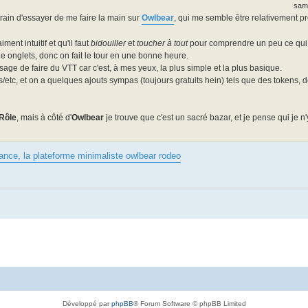
sam
 train d'essayer de me faire la main sur
Owlbear
, qui me semble être relativement 
ment intuitif et qu'il faut
bidouiller
et
toucher à tout
pour comprendre un peu ce qui 
lle onglets, donc on fait le tour en une bonne heure.
isage de faire du VTT car c'est, à mes yeux, la plus simple et la plus basique.
etc, et on a quelques ajouts sympas (toujours gratuits hein) tels que des tokens, d
 Rôle
, mais à côté d'
Owlbear
je trouve que c'est un sacré bazar, et je pense qui je n
tance, la plateforme minimaliste owlbear rodeo
Développé par
phpBB
® Forum Software © phpBB Limited