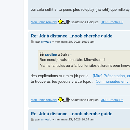
oui cela suffit si tu joues plus roleplay (narratif) que rollp
Mon Itchio Arnvald
Salutations ludiques
JDR Fractal D6
Re: Jdr à distance....noob cherche guide
M
par
arnvald
»
mer. mars 25, 2026 10:02 am
e
s
s
tavelinn
a écrit :
↑
a
g
Bon merci je vais donc faire Miro+discord
e
Maintenant plus qu à farfouiller sites et forums pour trou
des explications sur miro jdr par ici :
[Miro] Présentation, ou
tu trouveras tes joueurs via ce topic :
Communautés en vir
Mon Itchio Arnvald
Salutations ludiques
JDR Fractal D6
Re: Jdr à distance....noob cherche guide
M
par
arnvald
»
mer. mars 25, 2026 10:07 am
e
s
s