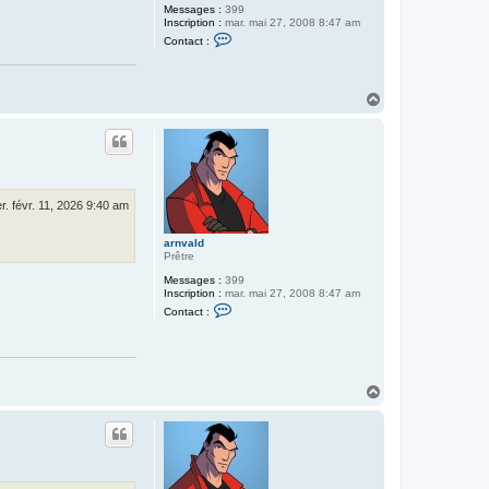
Messages :
399
Inscription :
mar. mai 27, 2008 8:47 am
C
Contact :
o
n
t
a
H
c
a
t
e
u
r
t
a
r
n
v
r. févr. 11, 2026 9:40 am
a
l
d
arnvald
Prêtre
Messages :
399
Inscription :
mar. mai 27, 2008 8:47 am
C
Contact :
o
n
t
a
c
t
H
e
a
r
u
a
t
r
n
v
a
l