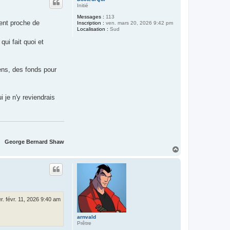
t
Initié
Messages :
113
ent proche de
Inscription :
ven. mars 20, 2026 9:42 pm
Localisation :
Sud
ui fait quoi et
ens, des fonds pour
i je n'y reviendrais
George Bernard Shaw
H
a
u
t
r. févr. 11, 2026 9:40 am
arnvald
Prêtre