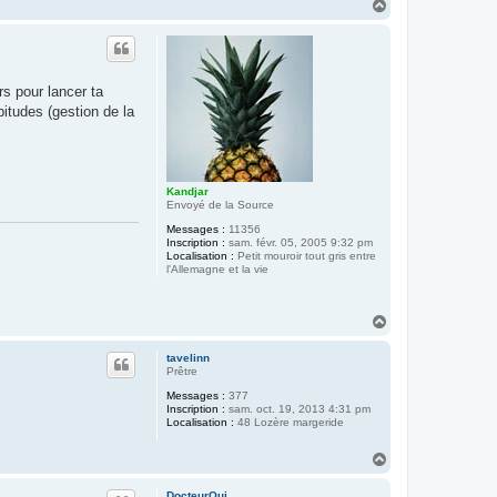
H
a
u
t
rs pour lancer ta
bitudes (gestion de la
Kandjar
Envoyé de la Source
Messages :
11356
Inscription :
sam. févr. 05, 2005 9:32 pm
Localisation :
Petit mouroir tout gris entre
l'Allemagne et la vie
H
a
u
tavelinn
t
Prêtre
Messages :
377
Inscription :
sam. oct. 19, 2013 4:31 pm
Localisation :
48 Lozère margeride
H
a
u
DocteurQui