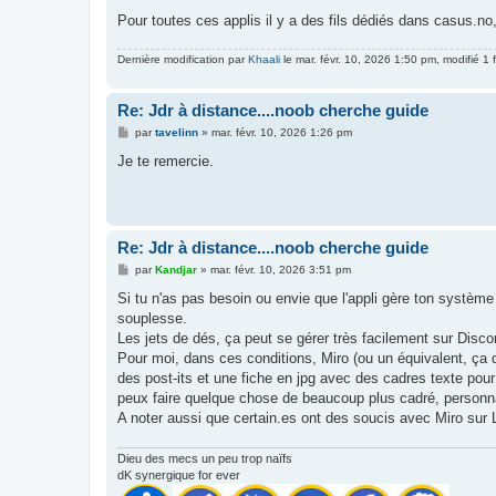
Pour toutes ces applis il y a des fils dédiés dans casus.no
Dernière modification par
Khaali
le mar. févr. 10, 2026 1:50 pm, modifié 1 f
Re: Jdr à distance....noob cherche guide
M
par
tavelinn
»
mar. févr. 10, 2026 1:26 pm
e
s
Je te remercie.
s
a
g
e
Re: Jdr à distance....noob cherche guide
M
par
Kandjar
»
mar. févr. 10, 2026 3:51 pm
e
s
Si tu n'as pas besoin ou envie que l'appli gère ton système
s
souplesse.
a
g
Les jets de dés, ça peut se gérer très facilement sur Disco
e
Pour moi, dans ces conditions, Miro (ou un équivalent, ça do
des post-its et une fiche en jpg avec des cadres texte pour 
peux faire quelque chose de beaucoup plus cadré, personn
A noter aussi que certain.es ont des soucis avec Miro sur L
Dieu des mecs un peu trop naïfs
dK synergique for ever