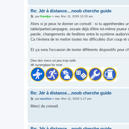
e
Re: Jdr à distance....noob cherche guide
M
par
Kandjar
»
mer. févr. 11, 2026 10:33 am
e
s
Alors si je peux te donner un conseil : si tu appréhendes un
s
table/partie/campagne, essaie déjà d'être toi-même joueur su
a
g
parole, changements de fenêtres entre le système audio/vid
e
Ca t'évitera de te mettre toutes les difficultés d'un coup 
Et ça sera l'occasion de tester différents dispositifs pour c
Dieu des mecs un peu trop naïfs
dK synergique for ever
Re: Jdr à distance....noob cherche guide
M
par
tavelinn
»
mer. févr. 11, 2026 1:17 pm
e
s
Merci du conseil.
s
a
g
e
Re: Jdr à distance....noob cherche guide