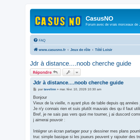
CasusNO
Forum avec de vrais morceaux de
FAQ
www.casusno.fr
Jeux de rôle
Télé Loisir
Jdr à distance....noob cherche guide
Répondre
Jdr à distance....noob cherche guide
M
par
tavelinn
»
mar. févr. 10, 2026 10:30 am
e
s
Bonjour
s
Vieux de la vieille, n ayant plus de table depuis qq années 
a
g
Je n'y connais rien et suis plutôt mauvais des qu il faut util
e
Bref, je ne sais pas vers quoi me tourner, j ai duscord co
j aimerai pouvoir :
Intégrer un écran partager pour y dessiner mes plans pourr
truc simple basique si les joueurs peuvent y rajouter des t