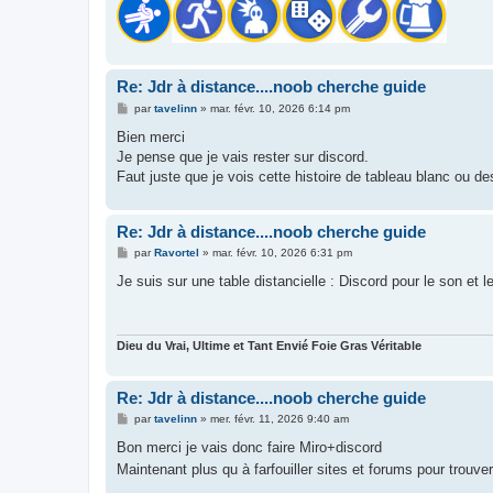
Re: Jdr à distance....noob cherche guide
M
par
tavelinn
»
mar. févr. 10, 2026 6:14 pm
e
s
Bien merci
s
Je pense que je vais rester sur discord.
a
g
Faut juste que je vois cette histoire de tableau blanc ou de
e
Re: Jdr à distance....noob cherche guide
M
par
Ravortel
»
mar. févr. 10, 2026 6:31 pm
e
s
Je suis sur une table distancielle : Discord pour le son et 
s
a
g
e
Dieu du Vrai, Ultime et Tant Envié Foie Gras Véritable
Re: Jdr à distance....noob cherche guide
M
par
tavelinn
»
mer. févr. 11, 2026 9:40 am
e
s
Bon merci je vais donc faire Miro+discord
s
Maintenant plus qu à farfouiller sites et forums pour trouve
a
g