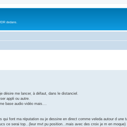
 JDR dedans.
je désire me lancer, à défaut, dans le distanciel.
iser appli ou autre.
mme base audio vidéo mais....
is qui font ma réputation ou je dessine en direct comme veleda autour d une t
rucs ce serai top...(leur mvt pu position...mais avec des croix je m en moque)