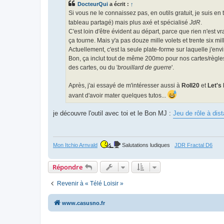
DocteurQui
a écrit :
↑
a
g
Si vous ne le connaissez pas, en outils gratuit, je suis en
e
tableau partagé) mais plus axé et spécialisé
JdR
.
C'est loin d'être évident au départ, parce que rien n'est vrai
ça tourne. Mais y'a pas douze mille volets et trente six mi
Actuellement, c'est la seule plate-forme sur laquelle j'env
Bon, ça inclut tout de même 200mo pour nos cartes/règles/
des cartes, ou du '
brouillard de guerre
'.
Après, j'ai essayé de m'intéresser aussi à
Roll20
et
Let's
avant d'avoir mater quelques tutos...
je découvre l'outil avec toi et le Bon MJ :
Jeu de rôle à dis
Mon Itchio Arnvald
Salutations ludiques
JDR Fractal D6
Répondre
Revenir à « Télé Loisir »
www.casusno.fr