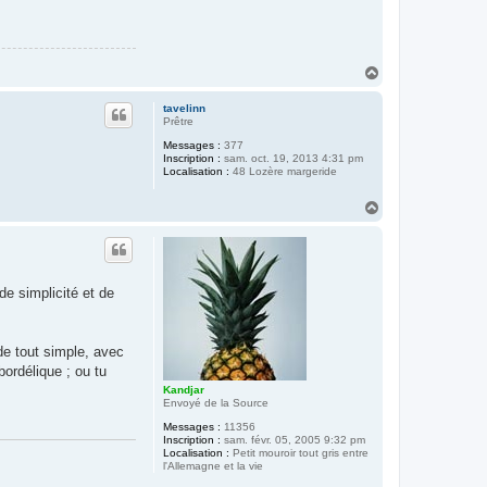
H
a
u
tavelinn
t
Prêtre
Messages :
377
Inscription :
sam. oct. 19, 2013 4:31 pm
Localisation :
48 Lozère margeride
H
a
u
t
de simplicité et de
 de tout simple, avec
bordélique ; ou tu
Kandjar
Envoyé de la Source
Messages :
11356
Inscription :
sam. févr. 05, 2005 9:32 pm
Localisation :
Petit mouroir tout gris entre
l'Allemagne et la vie