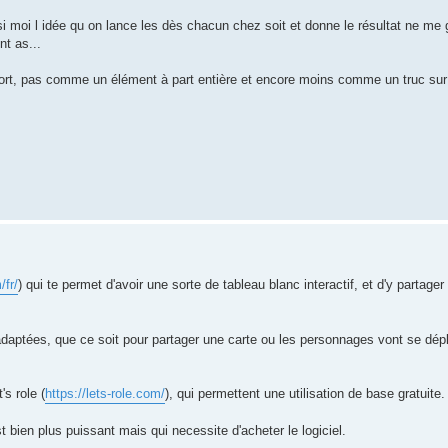
.
moi l idée qu on lance les dès chacun chez soit et donne le résultat ne me
nt as...
ort, pas comme un élément à part entière et encore moins comme un truc sur
/fr/
) qui te permet d'avoir une sorte de tableau blanc interactif, et d'y partage
s adaptées, que ce soit pour partager une carte ou les personnages vont se dépl
's role (
https://lets-role.com/
), qui permettent une utilisation de base gratuite.
 bien plus puissant mais qui necessite d'acheter le logiciel.