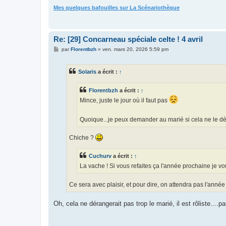
Mes quelques bafouilles sur La Scénariothèque
Re: [29] Concarneau spéciale celte ! 4 avril
M
par
Florentbzh
»
ven. mars 20, 2026 5:59 pm
e
s
s
Solaris
a écrit :
↑
a
g
e
Florentbzh
a écrit :
↑
Mince, juste le jour où il faut pas
Quoique...je peux demander au marié si cela ne le dé
Chiche ?
Cuchurv
a écrit :
↑
La vache ! Si vous refaites ça l'année prochaine je v
Ce sera avec plaisir, et pour dire, on attendra pas l'anné
Oh, cela ne dérangerait pas trop le marié, il est rôliste....p