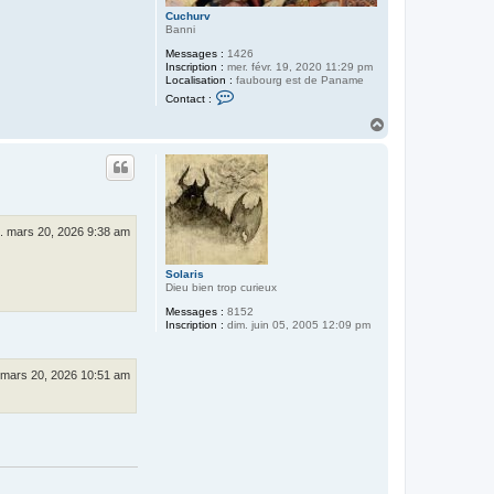
Cuchurv
Banni
Messages :
1426
Inscription :
mer. févr. 19, 2020 11:29 pm
Localisation :
faubourg est de Paname
C
Contact :
o
n
H
t
a
a
u
c
t
t
e
r
C
u
. mars 20, 2026 9:38 am
c
h
u
Solaris
r
Dieu bien trop curieux
v
Messages :
8152
Inscription :
dim. juin 05, 2005 12:09 pm
 mars 20, 2026 10:51 am