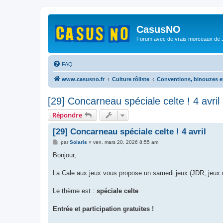
CasusNO
Forum avec de vrais morceaux de
FAQ
www.casusno.fr
Culture rôliste
Conventions, binouzes e
[29] Concarneau spéciale celte ! 4 avril
Répondre
[29] Concarneau spéciale celte ! 4 avril
M
par
Solaris
»
ven. mars 20, 2026 8:55 am
e
s
Bonjour,
s
a
g
La Cale aux jeux vous propose un samedi jeux (JDR, jeux de
e
Le thème est :
spéciale celte
Entrée et participation gratuites !