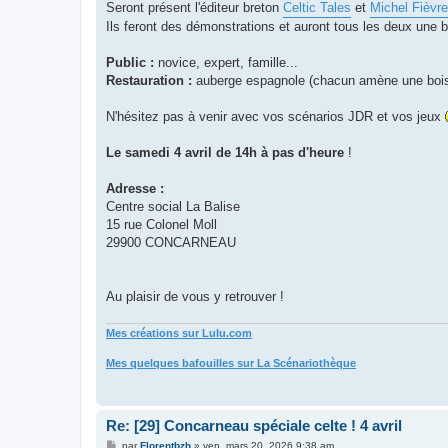
Seront présent l'éditeur breton
Celtic Tales
et
Michel Fièvre
Ils feront des démonstrations et auront tous les deux une b
Public :
novice, expert, famille...
Restauration :
auberge espagnole (chacun amène une boiss
N'hésitez pas à venir avec vos scénarios JDR et vos jeux
Le samedi 4 avril de 14h à pas d'heure
!
Adresse :
Centre social La Balise
15 rue Colonel Moll
29900 CONCARNEAU
Au plaisir de vous y retrouver !
Mes créations sur Lulu.com
Mes quelques bafouilles sur La Scénariothèque
Re: [29] Concarneau spéciale celte ! 4 avril
M
par
Florentbzh
»
ven. mars 20, 2026 9:38 am