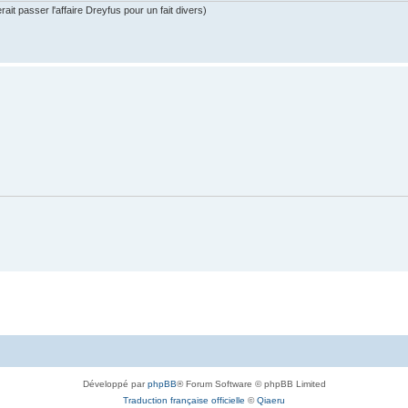
ait passer l'affaire Dreyfus pour un fait divers)
Développé par
phpBB
® Forum Software © phpBB Limited
Traduction française officielle
©
Qiaeru