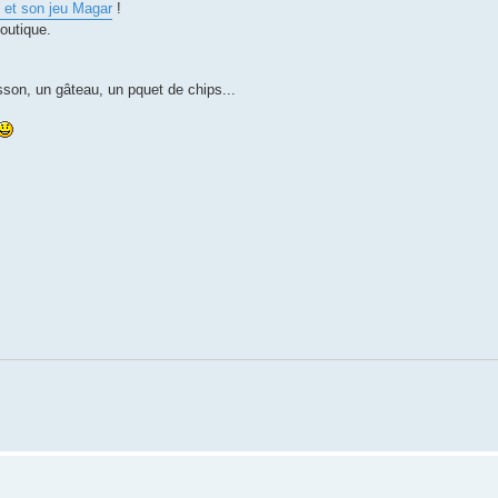
 et son jeu Magar
!
outique.
on, un gâteau, un pquet de chips...