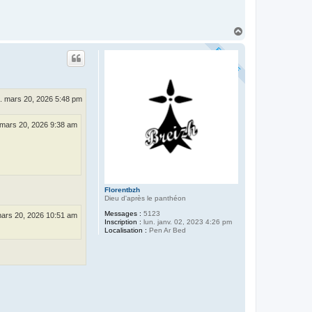
H
a
u
t
. mars 20, 2026 5:48 pm
 mars 20, 2026 9:38 am
Florentbzh
Dieu d'après le panthéon
Messages :
5123
mars 20, 2026 10:51 am
Inscription :
lun. janv. 02, 2023 4:26 pm
Localisation :
Pen Ar Bed