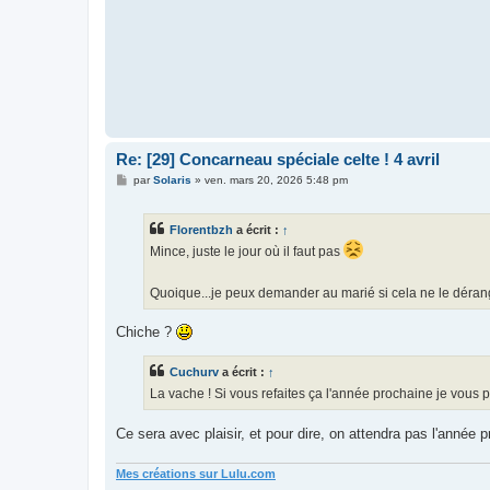
Re: [29] Concarneau spéciale celte ! 4 avril
M
par
Solaris
»
ven. mars 20, 2026 5:48 pm
e
s
s
Florentbzh
a écrit :
↑
a
g
Mince, juste le jour où il faut pas
e
Quoique...je peux demander au marié si cela ne le dérang
Chiche ?
Cuchurv
a écrit :
↑
La vache ! Si vous refaites ça l'année prochaine je vous 
Ce sera avec plaisir, et pour dire, on attendra pas l'année
Mes créations sur Lulu.com