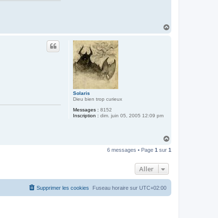
H
a
u
t
Solaris
Dieu bien trop curieux
Messages :
8152
Inscription :
dim. juin 05, 2005 12:09 pm
H
a
6 messages • Page
1
sur
1
u
t
Aller
Supprimer les cookies
Fuseau horaire sur
UTC+02:00