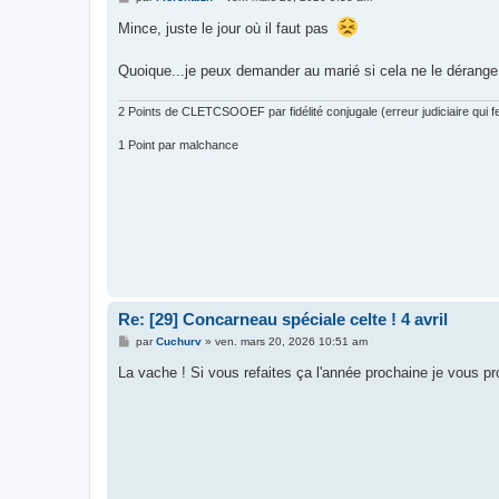
e
s
Mince, juste le jour où il faut pas
s
a
g
Quoique...je peux demander au marié si cela ne le dérange 
e
2 Points de CLETCSOOEF par fidélité conjugale (erreur judiciaire qui fer
1 Point par malchance
Re: [29] Concarneau spéciale celte ! 4 avril
M
par
Cuchurv
»
ven. mars 20, 2026 10:51 am
e
s
La vache ! Si vous refaites ça l'année prochaine je vous p
s
a
g
e