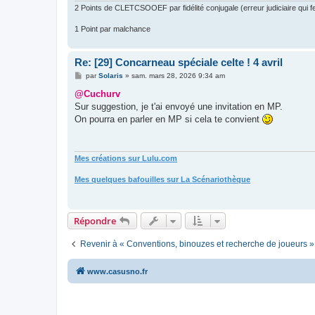
2 Points de CLETCSOOEF par fidélité conjugale (erreur judiciaire qui fer
1 Point par malchance
Re: [29] Concarneau spéciale celte ! 4 avril
M
par
Solaris
»
sam. mars 28, 2026 9:34 am
e
s
@Cuchurv
s
Sur suggestion, je t'ai envoyé une invitation en MP.
a
g
On pourra en parler en MP si cela te convient
e
Mes créations sur Lulu.com
Mes quelques bafouilles sur La Scénariothèque
Répondre
Revenir à « Conventions, binouzes et recherche de joueurs »
www.casusno.fr