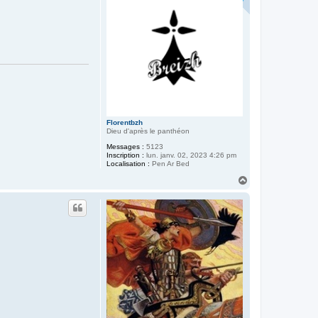
Florentbzh
Dieu d'après le panthéon
Messages :
5123
Inscription :
lun. janv. 02, 2023 4:26 pm
Localisation :
Pen Ar Bed
H
a
u
t