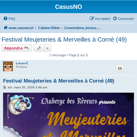
CasusNO
FAQ
Inscription
Connexion
www.casusno.fr
Culture rôliste
Conventions, binouzes et recherche de joueurs
Festival Meujeteries & Merveilles à Corné (49)
Répondre
1 message • Page
1
sur
1
Lucas-C
Profane
Festival Meujeteries & Merveilles à Corné (49)
M
lun. mars 30, 2026 2:46 pm
e
s
s
a
g
e