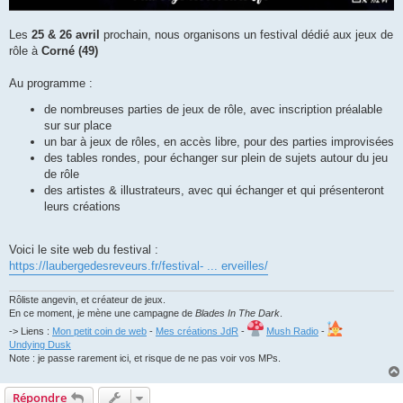
Les
25 & 26 avril
prochain, nous organisons un festival dédié aux jeux de
rôle à
Corné (49)
Au programme :
de nombreuses parties de jeux de rôle, avec inscription préalable
sur sur place
un bar à jeux de rôles, en accès libre, pour des parties improvisées
des tables rondes, pour échanger sur plein de sujets autour du jeu
de rôle
des artistes & illustrateurs, avec qui échanger et qui présenteront
leurs créations
Voici le site web du festival :
https://laubergedesreveurs.fr/festival- ... erveilles/
Rôliste angevin, et créateur de jeux.
En ce moment, je mène une campagne de
Blades In The Dark
.
-> Liens :
Mon petit coin de web
-
Mes créations JdR
-
Mush Radio
-
Undying Dusk
Note : je passe rarement ici, et risque de ne pas voir vos MPs.
Répondre