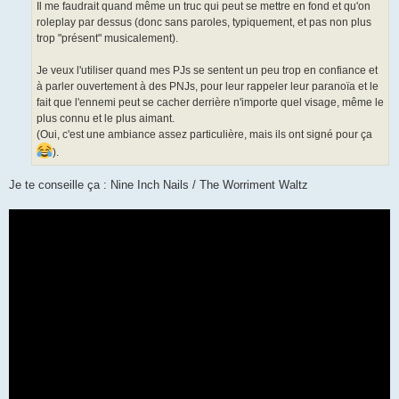
Il me faudrait quand même un truc qui peut se mettre en fond et qu'on
roleplay par dessus (donc sans paroles, typiquement, et pas non plus
trop "présent" musicalement).
Je veux l'utiliser quand mes PJs se sentent un peu trop en confiance et
à parler ouvertement à des PNJs, pour leur rappeler leur paranoïa et le
fait que l'ennemi peut se cacher derrière n'importe quel visage, même le
plus connu et le plus aimant.
(Oui, c'est une ambiance assez particulière, mais ils ont signé pour ça
).
Je te conseille ça : Nine Inch Nails / The Worriment Waltz