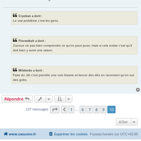
Cryoban a écrit :
Le vrai problème c'est les gens.
Florentbzh a écrit :
J'avoue ne pas bien comprendre ce qu'on peut jouer, mais si cela existe c'est qu'il
doit bien y avoir une raison.
Mildendo a écrit :
Faire du Jdr c'est prendre une voix bizarre et lancer des dés en racontant qu'on tue
des gobs.
Répondre
Page
10
sur
10
1
6
7
8
9
10
Précédent
137 messages
…
Aller
www.casusno.fr
Supprimer les cookies
Fuseau horaire sur
UTC+02:00