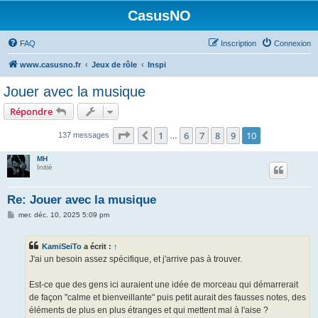
CasusNO
FAQ
Inscription
Connexion
www.casusno.fr
Jeux de rôle
Inspi
Jouer avec la musique
Répondre
Page
10
sur
10
1
6
7
8
9
10
Précédent
137 messages
…
MH
Initié
Re: Jouer avec la musique
M
mer. déc. 10, 2025 5:09 pm
e
s
s
KamiSeiTo
a écrit :
↑
a
g
J'ai un besoin assez spécifique, et j'arrive pas à trouver.
e
Est-ce que des gens ici auraient une idée de morceau qui démarrerait
de façon "calme et bienveillante" puis petit aurait des fausses notes, des
éléments de plus en plus étranges et qui mettent mal à l'aise ?