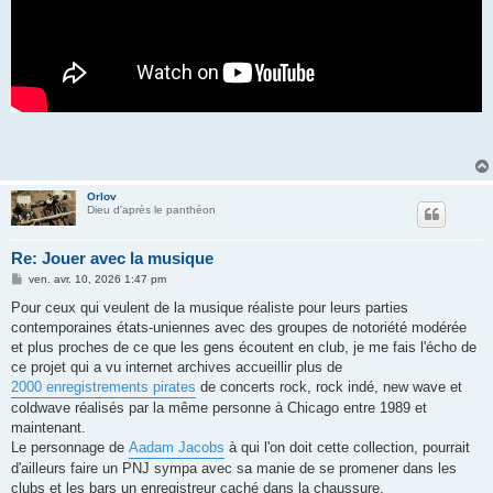
Orlov
Dieu d'après le panthéon
Re: Jouer avec la musique
M
ven. avr. 10, 2026 1:47 pm
e
s
Pour ceux qui veulent de la musique réaliste pour leurs parties
s
contemporaines états-uniennes avec des groupes de notoriété modérée
a
g
et plus proches de ce que les gens écoutent en club, je me fais l'écho de
e
ce projet qui a vu internet archives accueillir plus de
2000 enregistrements pirates
de concerts rock, rock indé, new wave et
coldwave réalisés par la même personne à Chicago entre 1989 et
maintenant.
Le personnage de
Aadam Jacobs
à qui l'on doit cette collection, pourrait
d'ailleurs faire un PNJ sympa avec sa manie de se promener dans les
clubs et les bars un enregistreur caché dans la chaussure.