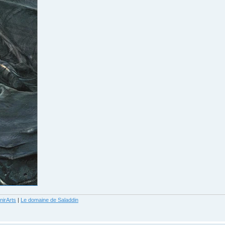
nirArts
|
Le domaine de Saladdin