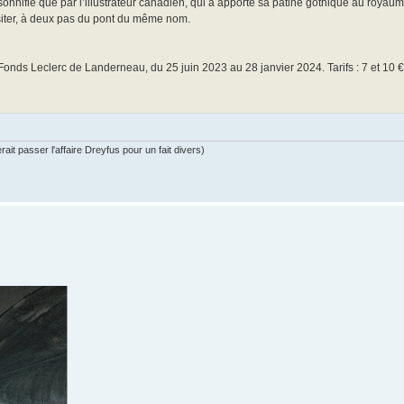
rsonnifié que par l’illustrateur canadien, qui a apporté sa patine gothique au roya
siter, à deux pas du pont du même nom.
 Fonds Leclerc de Landerneau, du 25 juin 2023 au 28 janvier 2024. Tarifs : 7 et 10 € 
ait passer l'affaire Dreyfus pour un fait divers)