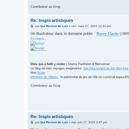
Contributeur au Grog
Re: Inspis artistiques
M
par
Qui Revient de Loin
»
ven. mars 07, 2025 12:31 pm
e
s
Un illustrateur dans le domaine public :
Harry Clarke
(1889
s
Exemple :
a
g
e
Dieu qui a failli y rester
| Teams Panthéon & Bienvenue
Le blog de mes voyages imaginaires:
http://qui.revient.de.loin.blog.free.
Mon
Itchio
Mémoire de rôlistes
: le patrimoine du jeu de rôle se construit aujourd'h
Contributeur au Grog
Re: Inspis artistiques
M
par
Qui Revient de Loin
»
mar. juin 17, 2025 2:47 pm
e
s