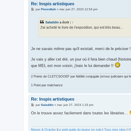
Re: Inspis artistiques
M
par
Florentbzh
»
mar. juin 27, 2023 12:54 pm
e
s
s
Saladdin
a écrit :
↑
a
g
J'ai acheté le livre de l'exposition, qui est très beau...
e
Je ne savais même pas qu'il existait, merci de le préciser 
Je vais y aller cet été, un jour où il fera bien chaud (histoi
que MEL est mon voisin, j'irais le lui demander !!
2 Points de CLETCSOOEF par fidélité conjugale (erreur judiciaire qui fer
1 Point par malchance
Re: Inspis artistiques
M
par
Saladdin
»
mar. juin 27, 2023 1:33 pm
e
s
On le trouve assez facilement dans toutes les librairies…
s
a
g
e
Muses & Oracles
|
Le petit guide du joueur en solo
|
Tous mes sites
|
O