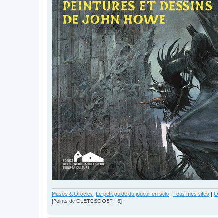
Muses & Oracles
|
Le petit guide du joueur en solo
|
Tous mes sites
|
O
[Points de CLETCSOOEF : 3]