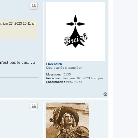
u
t
r. juin 27, 2023 10:11 am
 n'est pas le cas, vu
Florentbzh
Dieu d'après le panthéon
Messages :
5135
Inscription :
lun. janv. 02, 2023 4:26 pm
Localisation :
Pen Ar Bed
H
a
u
t