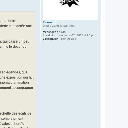
(
l
e
r
e
t
mptue entre
o
Florentbzh
u
Dieu d'après le panthéon
galerie consacrée aux
r
)
Messages :
5135
Inscription :
lun. janv. 02, 2023 4:26 pm
Localisation :
Pen Ar Bed
ne, qui casse un peu
ernité le décor du
es et légendes, que
ne exposition qui fait
 cinéma d’animation
 viennent accompagner
échelle des écrits de
es complètement
évales et heroïc