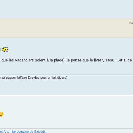
ma
!!
re que les vacanciers soient à la plage), je pense que le livre y sera.....et si ce
ait passer l'affaire Dreyfus pour un fait divers)
nirArts
|
Le domaine de Saladdin