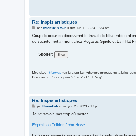
Re: Inspis artistiques
M
par
Tybalt (le retour)
»
dim. juin 11, 2023 10:34 am
e
s
Coup de cœur en découvrant le travail de l'illustratrice al
s
de société, notamment chez Pegasus Spiele et Evil Hat Pr
a
g
e
Spoiler:
Mes sites :
Kosmos
(un jdra sur la mythologie grecque qui a lu les aut
Disclameur : j'ai écrit pour "Casus" et "Jdr Mag".
Re: Inspis artistiques
M
par
Florentbzh
»
dim. juin 25, 2023 2:17 pm
e
s
Je ne savais pas trop où poster
s
a
g
Exposition Tolkien-John Howe
e