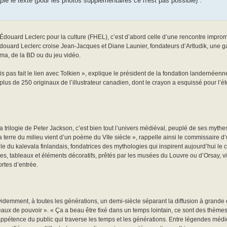
pie le texte (pour les photos supplémentaires ce n'est pas possible) :
douard Leclerc pour la culture (FHEL), c’est d’abord celle d’une rencontre impro
-Edouard Leclerc croise Jean-Jacques et Diane Launier, fondateurs d’Artludik, une 
éma, de la BD ou du jeu vidéo.
ais pas fait le lien avec Tolkien », explique le président de la fondation landernéen
us de 250 originaux de l’illustrateur canadien, dont le crayon a esquissé pour l’ét
 la trilogie de Peter Jackson, c’est bien tout l’univers médiéval, peuplé de ses myth
terre du milieu vient d’un poème du VIIe siècle », rappelle ainsi le commissaire d’u
le du kalevala finlandais, fondatrices des mythologies qui inspirent aujourd’hui le
s, tableaux et éléments décoratifs, prêtés par les musées du Louvre ou d’Orsay,
rtes d’entrée.
idemment, à toutes les générations, un demi-siècle séparant la diffusion à grande 
neaux de pouvoir ». « Ça a beau être fixé dans un temps lointain, ce sont des thèm
pétence du public qui traverse les temps et les générations. Entre légendes médi