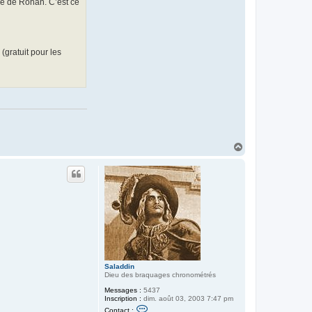
ume de Rohan. C’est ce
(gratuit pour les
H
a
u
t
Saladdin
Dieu des braquages chronométrés
Messages :
5437
Inscription :
dim. août 03, 2003 7:47 pm
C
Contact :