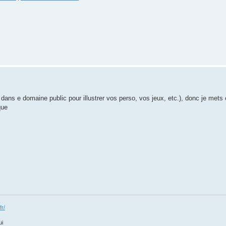
 dans e domaine public pour illustrer vos perso, vos jeux, etc.), donc je mets ç
que
fr/
ui