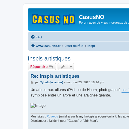
CasusNO
Forum avec de vrais morceaux de
FAQ
www.casusno.fr
Jeux de rôle
Inspi
Inspis artistiques
Répondre
Re: Inspis artistiques
M
par
Tybalt (le retour)
»
mar. mai 23, 2023 10:14 pm
e
s
Un arbres aux allures d'Ent ou de Huorn, photographié
par 
s
symbiose entre un arbre et une araignée géante.
a
g
e
Mes sites :
Kosmos
(un jdra sur la mythologie grecque qui a lu les aut
Disclameur : j'ai écrit pour "Casus" et "Jdr Mag".