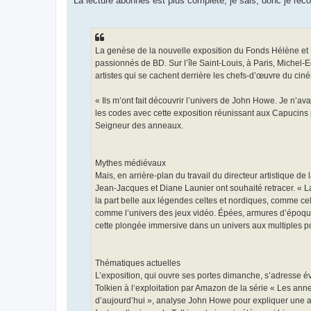
La lecture abonnés est plus complète, je sais, donc je reco
La genèse de la nouvelle exposition du Fonds Hélène et É
passionnés de BD. Sur l’île Saint-Louis, à Paris, Michel
artistes qui se cachent derrière les chefs-d’œuvre du cin
« Ils m’ont fait découvrir l’univers de John Howe. Je n’av
les codes avec cette exposition réunissant aux Capucins pl
Seigneur des anneaux.
Mythes médiévaux
Mais, en arrière-plan du travail du directeur artistique de
Jean-Jacques et Diane Launier ont souhaité retracer. « La 
la part belle aux légendes celtes et nordiques, comme cel
comme l’univers des jeux vidéo. Épées, armures d’époque
cette plongée immersive dans un univers aux multiples po
Thématiques actuelles
L’exposition, qui ouvre ses portes dimanche, s’adresse év
Tolkien à l‘exploitation par Amazon de la série « Les an
d’aujourd’hui », analyse John Howe pour expliquer une ap