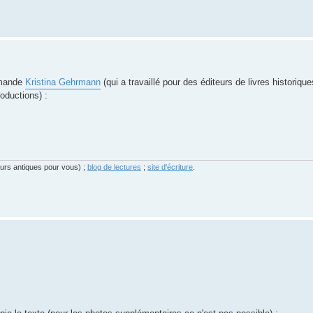
lemande
Kristina Gehrmann
(qui a travaillé pour des éditeurs de livres historiqu
oductions) :
eurs antiques pour vous) ;
blog de lectures
;
site d'écriture
.