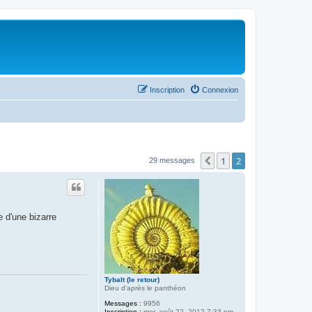
Inscription
Connexion
1
2
Précédent
29 messages
e d'une bizarre
Tybalt (le retour)
Dieu d'après le panthéon
Messages :
9956
Inscription :
mer. août 22, 2012 7:33 pm