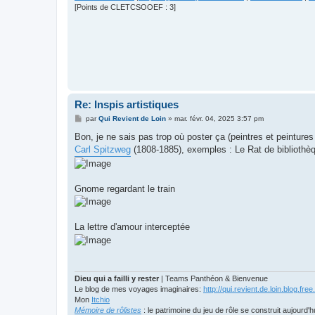
[Points de CLETCSOOEF : 3]
Re: Inspis artistiques
M
par
Qui Revient de Loin
»
mar. févr. 04, 2025 3:57 pm
e
s
Bon, je ne sais pas trop où poster ça (peintres et peintures
s
Carl Spitzweg
(1808-1885), exemples : Le Rat de bibliothè
a
g
e
Gnome regardant le train
La lettre d'amour interceptée
Dieu qui a failli y rester
| Teams Panthéon & Bienvenue
Le blog de mes voyages imaginaires:
http://qui.revient.de.loin.blog.free.
Mon
Itchio
Mémoire de rôlistes
: le patrimoine du jeu de rôle se construit aujourd'h