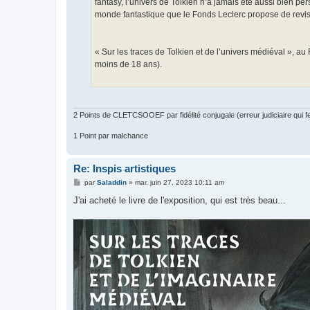
fantasy, l’univers de Tolkien n’a jamais été aussi bien pe
monde fantastique que le Fonds Leclerc propose de revi
« Sur les traces de Tolkien et de l’univers médiéval », au
moins de 18 ans).
2 Points de CLETCSOOEF par fidélité conjugale (erreur judiciaire qui fer
1 Point par malchance
Re: Inspis artistiques
M
par
Saladdin
»
mar. juin 27, 2023 10:11 am
e
s
J'ai acheté le livre de l'exposition, qui est très beau...
s
a
g
e