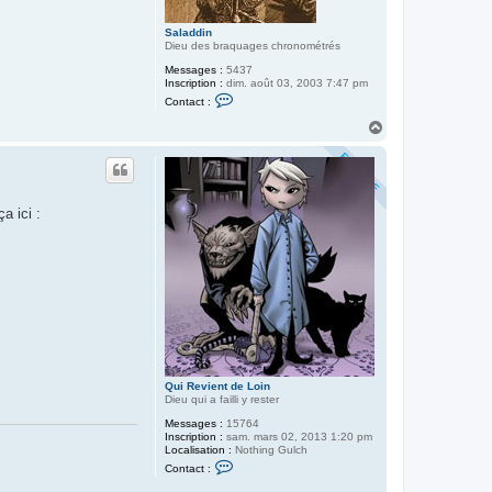
Saladdin
Dieu des braquages chronométrés
Messages :
5437
Inscription :
dim. août 03, 2003 7:47 pm
C
Contact :
o
n
H
t
a
a
u
c
t
t
e
r
a ici :
S
a
l
a
d
d
i
n
Qui Revient de Loin
Dieu qui a failli y rester
Messages :
15764
Inscription :
sam. mars 02, 2013 1:20 pm
Localisation :
Nothing Gulch
C
Contact :
o
n