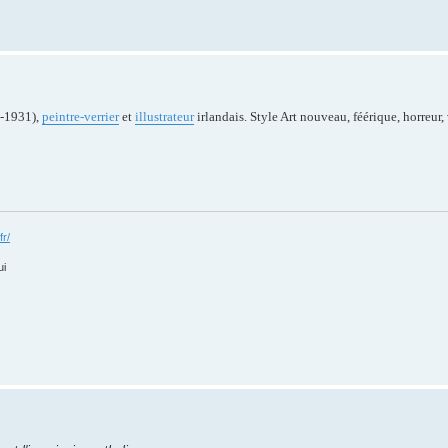
-1931),
peintre-verrier
et
illustrateur
irlandais. Style Art nouveau, féérique, horreur, v
fr/
ui