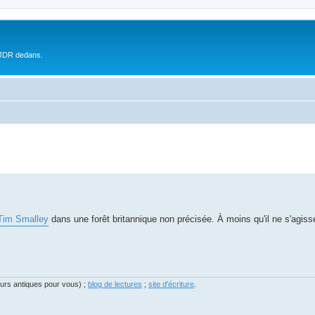
 JDR dedans.
Tim Smalley
dans une forêt britannique non précisée. À moins qu'il ne s'agiss
eurs antiques pour vous) ;
blog de lectures
;
site d'écriture
.