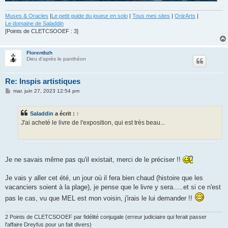
Muses & Oracles
|
Le petit guide du joueur en solo
|
Tous mes sites
|
OnirArts
|
Le domaine de Saladdin
[Points de CLETCSOOEF : 3]
Florentbzh
Dieu d'après le panthéon
Re: Inspis artistiques
M
mar. juin 27, 2023 12:54 pm
e
s
s
Saladdin
a écrit :
↑
a
g
J'ai acheté le livre de l'exposition, qui est très beau...
e
Je ne savais même pas qu'il existait, merci de le préciser !!
Je vais y aller cet été, un jour où il fera bien chaud (histoire que les
vacanciers soient à la plage), je pense que le livre y sera.....et si ce n'est
pas le cas, vu que MEL est mon voisin, j'irais le lui demander !!
2 Points de CLETCSOOEF par fidélité conjugale (erreur judiciaire qui ferait passer
l'affaire Dreyfus pour un fait divers)