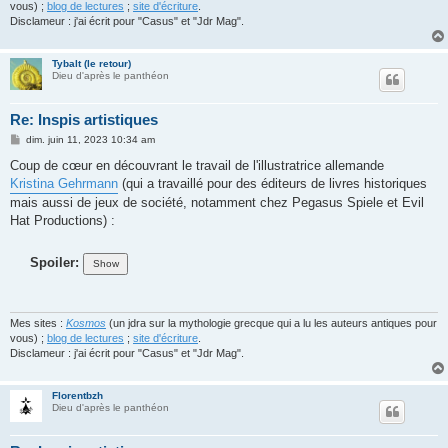
vous) ;
blog de lectures
;
site d'écriture
.
Disclameur : j'ai écrit pour "Casus" et "Jdr Mag".
Tybalt (le retour)
Dieu d'après le panthéon
Re: Inspis artistiques
M
dim. juin 11, 2023 10:34 am
e
s
Coup de cœur en découvrant le travail de l'illustratrice allemande
s
Kristina Gehrmann
(qui a travaillé pour des éditeurs de livres historiques
a
g
mais aussi de jeux de société, notamment chez Pegasus Spiele et Evil
e
Hat Productions) :
Spoiler:
Mes sites :
Kosmos
(un jdra sur la mythologie grecque qui a lu les auteurs antiques pour
vous) ;
blog de lectures
;
site d'écriture
.
Disclameur : j'ai écrit pour "Casus" et "Jdr Mag".
Florentbzh
Dieu d'après le panthéon