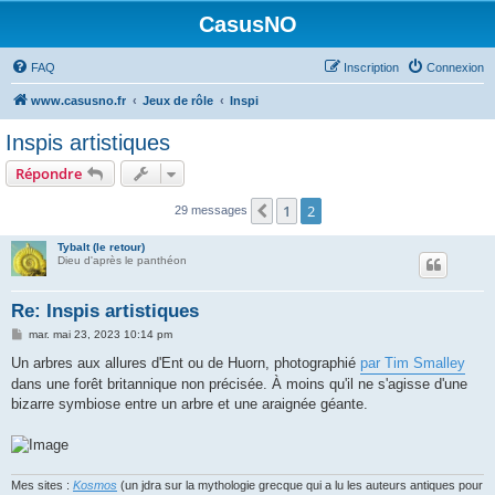
CasusNO
FAQ
Inscription
Connexion
www.casusno.fr
Jeux de rôle
Inspi
Inspis artistiques
Répondre
1
2
Précédent
29 messages
Tybalt (le retour)
Dieu d'après le panthéon
Re: Inspis artistiques
M
mar. mai 23, 2023 10:14 pm
e
s
Un arbres aux allures d'Ent ou de Huorn, photographié
par Tim Smalley
s
dans une forêt britannique non précisée. À moins qu'il ne s'agisse d'une
a
g
bizarre symbiose entre un arbre et une araignée géante.
e
Mes sites :
Kosmos
(un jdra sur la mythologie grecque qui a lu les auteurs antiques pour