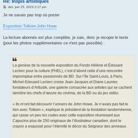
Re: Inspis artistiques
M
dim. juin 25, 2023 2:17 pm
e
s
Je ne savais pas trop où poster
s
a
g
Exposition Tolkien-John Howe
e
La lecture abonnés est plus complète, je sais, donc je recopie le texte
(pour les photos supplémentaires ce n'est pas possible) :
La genèse de la nouvelle exposition du Fonds Hélène et Édouard
Leclerc pour la culture (FHEL), c’est d’abord celle d’une rencontre
impromptue entre passionnés de BD. Sur l’île Saint-Louis, à Paris,
Michel-Edouard Leclerc croise Jean-Jacques et Diane Launier,
fondateurs d’Artludik, une galerie consacrée aux artistes qui se cachent
derrière les chefs-d’œuvre du cinéma, de la BD ou du jeu vidéo.
« Ils m’ont fait découvrir l’univers de John Howe. Je n’avais pas fait le
lien avec Tolkien », explique le président de la fondation landernéenne,
qui casse un peu les codes avec cette exposition réunissant aux
Capucins plus de 250 originaux de l’illustrateur canadien, dont le
crayon a esquissé pour l’éternité le décor du Seigneur des anneaux.