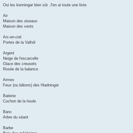
a
g
Oui les kenningar bien sûr. J'en ai toute une liste
e
Air
Maison des oiseaux
Maison des vents
Arc-en-ciel
Portes de la Valhöl
Argent
Neige de l'escarcelle
Glace des creusets
Rosée de la balance
Armes
Feux (ou bâtons) des Hiadningar
Baleine
Cochon de la houle
Banc
Arbre du séant
Barbe