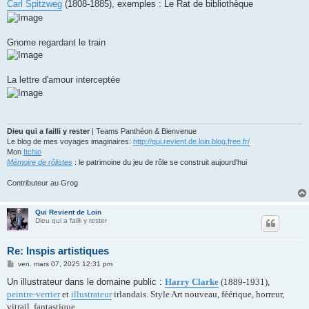
Carl Spitzweg
(1808-1885), exemples : Le Rat de bibliothèque
Gnome regardant le train
La lettre d'amour interceptée
Dieu qui a failli y rester
| Teams Panthéon & Bienvenue
Le blog de mes voyages imaginaires:
http://qui.revient.de.loin.blog.free.fr/
Mon
Itchio
Mémoire de rôlistes
: le patrimoine du jeu de rôle se construit aujourd'hui
Contributeur au Grog
Qui Revient de Loin
Dieu qui a failli y rester
Re: Inspis artistiques
M
ven. mars 07, 2025 12:31 pm
e
s
Un illustrateur dans le domaine public :
Harry Clarke
(1889-1931),
s
peintre-verrier
et
illustrateur
irlandais. Style Art nouveau, féérique, horreur,
a
g
vitrail, fantastique.