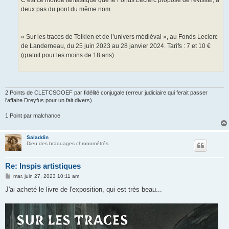
C’est ce monde fantastique que le Fonds Leclerc propose de revisiter, à
deux pas du pont du même nom.
« Sur les traces de Tolkien et de l’univers médiéval », au Fonds Leclerc
de Landerneau, du 25 juin 2023 au 28 janvier 2024. Tarifs : 7 et 10 €
(gratuit pour les moins de 18 ans).
2 Points de CLETCSOOEF par fidélité conjugale (erreur judiciaire qui ferait passer
l'affaire Dreyfus pour un fait divers)
1 Point par malchance
Saladdin
Dieu des braquages chronométrés
Re: Inspis artistiques
M
mar. juin 27, 2023 10:11 am
e
s
J'ai acheté le livre de l'exposition, qui est très beau...
s
a
g
e