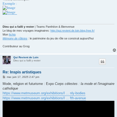
e
Exemple :
Dieu qui a failli y rester
| Teams Panthéon & Bienvenue
Le blog de mes voyages imaginaires:
http://qui.revient.de.loin.blog.free.fr/
Mon
Itchio
Mémoire de rôlistes
: le patrimoine du jeu de rôle se construit aujourd'hui
Contributeur au Grog
Qui Revient de Loin
Dieu qui a failli y rester
Re: Inspis artistiques
M
mar. juin 17, 2025 2:47 pm
e
s
Mode, religion et futurisme : Expo
Corps célestes : la mode et l'imaginaire
s
catholique
a
g
https://www.metmuseum.org/exhibitions/l ... nly-bodies
e
https://www.metmuseum.org/exhibitions/l ... fth-avenue