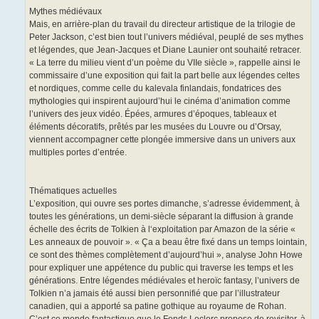
Mythes médiévaux
Mais, en arrière-plan du travail du directeur artistique de la trilogie de
Peter Jackson, c’est bien tout l’univers médiéval, peuplé de ses mythes
et légendes, que Jean-Jacques et Diane Launier ont souhaité retracer.
« La terre du milieu vient d’un poème du VIIe siècle », rappelle ainsi le
commissaire d’une exposition qui fait la part belle aux légendes celtes
et nordiques, comme celle du kalevala finlandais, fondatrices des
mythologies qui inspirent aujourd’hui le cinéma d’animation comme
l’univers des jeux vidéo. Épées, armures d’époques, tableaux et
éléments décoratifs, prêtés par les musées du Louvre ou d’Orsay,
viennent accompagner cette plongée immersive dans un univers aux
multiples portes d’entrée.
Thématiques actuelles
L’exposition, qui ouvre ses portes dimanche, s’adresse évidemment, à
toutes les générations, un demi-siècle séparant la diffusion à grande
échelle des écrits de Tolkien à l‘exploitation par Amazon de la série «
Les anneaux de pouvoir ». « Ça a beau être fixé dans un temps lointain,
ce sont des thèmes complètement d’aujourd’hui », analyse John Howe
pour expliquer une appétence du public qui traverse les temps et les
générations. Entre légendes médiévales et heroïc fantasy, l’univers de
Tolkien n’a jamais été aussi bien personnifié que par l’illustrateur
canadien, qui a apporté sa patine gothique au royaume de Rohan.