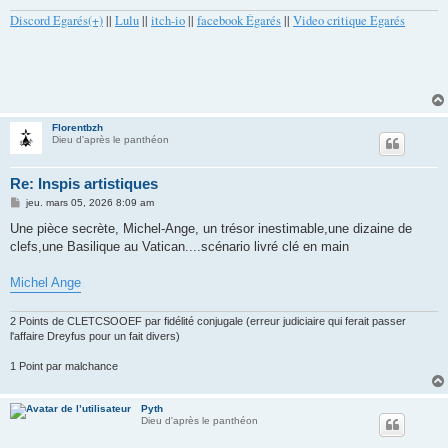
Discord Egarés(+)
||
Lulu
||
itch-io
||
facebook Égarés
||
Video critique Egarés
Florentbzh
Dieu d'après le panthéon
Re: Inspis artistiques
M
jeu. mars 05, 2026 8:09 am
e
s
Une pièce secrète, Michel-Ange, un trésor inestimable,une dizaine de
s
clefs,une Basilique au Vatican....scénario livré clé en main
a
g
e
Michel Ange
2 Points de CLETCSOOEF par fidélité conjugale (erreur judiciaire qui ferait passer
l'affaire Dreyfus pour un fait divers)
1 Point par malchance
Pyth
Dieu d'après le panthéon