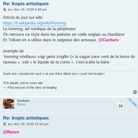
Re: Inspis artistiques
M
jeu. févr. 26, 2026 8:48 pm
e
s
Article du jour sur wiki
s
https://fr.wikipedia.org/wiki/Kenning
a
g
Le kenning, art nordique de la périphrase
e
On retrouve ce style dans les poésies en vielle anglais ou irlandaise
Et Tolkien en a utilise dans le seigneur des anneaux,
@Cuchurv
exemple de
kenning
vindlauss vágr geira svigðis
(« la vague sans vent de la lance du
taureau », soit « le liquide de la corne », c'est-à-dire la bière
Gork est
« brutal mè ruzé »
et son frère Mork est
« ruzé mè brutal »
‘If in doubt, serve more ale.’
— First lesson of the rites of healing
Cuchurv
Banni
Re: Inspis artistiques
M
jeu. févr. 26, 2026 10:18 pm
e
s
@Rosco
s