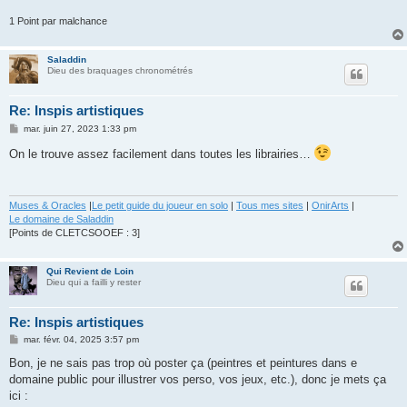
1 Point par malchance
Saladdin
Dieu des braquages chronométrés
Re: Inspis artistiques
M
mar. juin 27, 2023 1:33 pm
e
s
On le trouve assez facilement dans toutes les librairies…
s
a
g
e
Muses & Oracles
|
Le petit guide du joueur en solo
|
Tous mes sites
|
OnirArts
|
Le domaine de Saladdin
[Points de CLETCSOOEF : 3]
Qui Revient de Loin
Dieu qui a failli y rester
Re: Inspis artistiques
M
mar. févr. 04, 2025 3:57 pm
e
s
Bon, je ne sais pas trop où poster ça (peintres et peintures dans e
s
domaine public pour illustrer vos perso, vos jeux, etc.), donc je mets ça
a
g
ici :
e