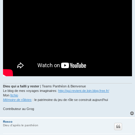
Dieu qui a failli y rester
| Teams Panthéon & Bienvenue
Le blog de mes voyages imaginaires:
http://qui.revient.de.loin.blog.free.fr/
Mon
Itchio
Mémoire de rôlistes
: le patrimoine du jeu de rôle se construit aujourd'hui
Contributeur au Grog
Rosco
Dieu d'après le panthéon