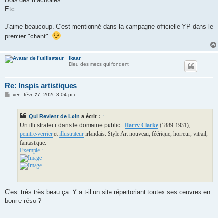
Bois des mâchoires
Etc.
J'aime beaucoup. C'est mentionné dans la campagne officielle YP dans le
premier "chant".
ikaar
Dieu des mecs qui fondent
Re: Inspis artistiques
M
ven. févr. 27, 2026 3:04 pm
e
s
s
Qui Revient de Loin
a écrit :
↑
a
g
Un illustrateur dans le domaine public :
Harry Clarke
(1889-1931),
e
peintre-verrier
et
illustrateur
irlandais. Style Art nouveau, féérique, horreur, vitrail,
fantastique.
Exemple :
C'est très très beau ça. Y a t-il un site répertoriant toutes ses oeuvres en
bonne réso ?