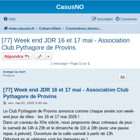
CasusNO
FAQ
Inscription
Connexion
www.casusno.fr
Culture rôliste
Conventions, binouzes et recherche de joueurs
[77] Week end JDR 16 et 17 mai - Association
Club Pythagore de Provins
Répondre
1 message • Page
1
sur
1
trompe la mort
Profane
[77] Week end JDR 16 et 17 mai - Association Club
Pythagore de Provins
M
ven. mai 01, 2026 3:40 am
e
s
Le Club Pythagore de Provins annonce comme chaque année son week-
s
end jeux de rôles : les 16 et 17 mai 2026 !
a
g
Dans un caveau du XIIe siècle, nous proposons deux créneaux de jeux :
e
le samedi de 14h à 23h et le dimanche de 11h à 18h (avec une pause
repas à prévoir). Ouverture de la salle samedi à partir de 13h.
Débutant.es et vétérans sont les bienvenu.es !