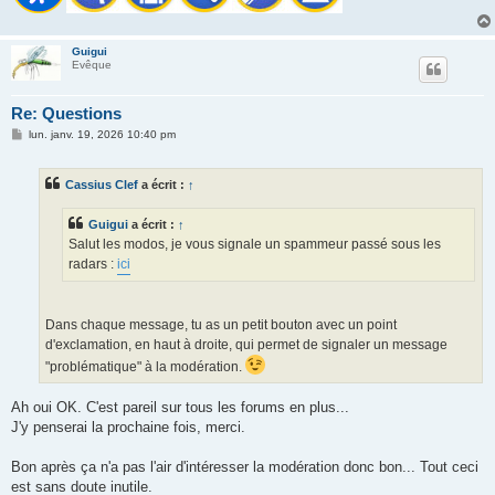
Guigui
Evêque
Re: Questions
M
lun. janv. 19, 2026 10:40 pm
e
s
s
Cassius Clef
a écrit :
↑
a
g
e
Guigui
a écrit :
↑
Salut les modos, je vous signale un spammeur passé sous les
radars :
ici
Dans chaque message, tu as un petit bouton avec un point
d'exclamation, en haut à droite, qui permet de signaler un message
"problématique" à la modération.
Ah oui OK. C'est pareil sur tous les forums en plus...
J'y penserai la prochaine fois, merci.
Bon après ça n'a pas l'air d'intéresser la modération donc bon... Tout ceci
est sans doute inutile.