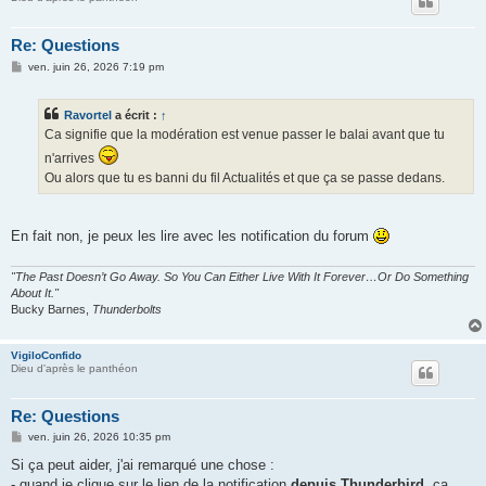
Re: Questions
M
ven. juin 26, 2026 7:19 pm
e
s
s
Ravortel
a écrit :
↑
a
g
Ca signifie que la modération est venue passer le balai avant que tu
e
n'arrives
Ou alors que tu es banni du fil Actualités et que ça se passe dedans.
En fait non, je peux les lire avec les notification du forum
"The Past Doesn’t Go Away. So You Can Either Live With It Forever…Or Do Something
About It."
Bucky Barnes,
Thunderbolts
VigiloConfido
Dieu d'après le panthéon
Re: Questions
M
ven. juin 26, 2026 10:35 pm
e
s
Si ça peut aider, j'ai remarqué une chose :
s
- quand je clique sur le lien de la notification
depuis Thunderbird
, ça