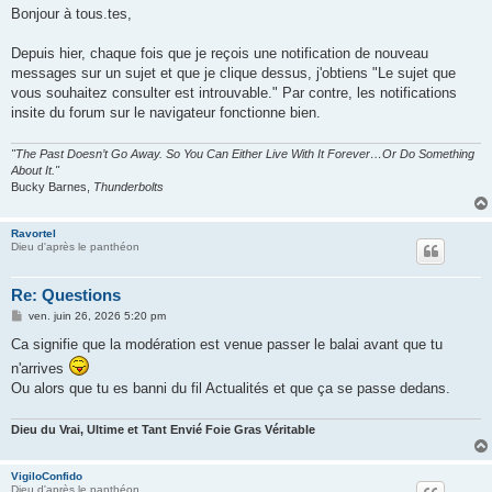
s
Bonjour à tous.tes,
s
a
g
Depuis hier, chaque fois que je reçois une notification de nouveau
e
messages sur un sujet et que je clique dessus, j'obtiens "Le sujet que
vous souhaitez consulter est introuvable." Par contre, les notifications
insite du forum sur le navigateur fonctionne bien.
"The Past Doesn’t Go Away. So You Can Either Live With It Forever…Or Do Something
About It."
Bucky Barnes,
Thunderbolts
Ravortel
Dieu d'après le panthéon
Re: Questions
M
ven. juin 26, 2026 5:20 pm
e
s
Ca signifie que la modération est venue passer le balai avant que tu
s
n'arrives
a
g
Ou alors que tu es banni du fil Actualités et que ça se passe dedans.
e
Dieu du Vrai, Ultime et Tant Envié Foie Gras Véritable
VigiloConfido
Dieu d'après le panthéon