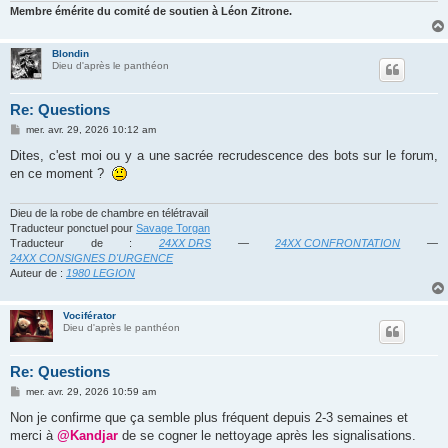
Membre émérite du comité de soutien à Léon Zitrone.
Blondin
Dieu d'après le panthéon
Re: Questions
M
mer. avr. 29, 2026 10:12 am
e
s
Dites, c'est moi ou y a une sacrée recrudescence des bots sur le forum,
s
en ce moment ?
a
g
e
Dieu de la robe de chambre en télétravail
Traducteur ponctuel pour
Savage Torgan
Traducteur de :
24XX DRS
—
24XX CONFRONTATION
—
24XX CONSIGNES D'URGENCE
Auteur de :
1980 LEGION
Vociférator
Dieu d'après le panthéon
Re: Questions
M
mer. avr. 29, 2026 10:59 am
e
s
Non je confirme que ça semble plus fréquent depuis 2-3 semaines et
s
merci à
@Kandjar
de se cogner le nettoyage après les signalisations.
a