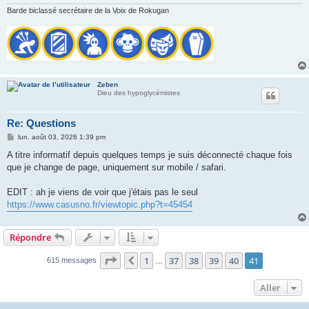
Barde biclassé secrétaire de la Voix de Rokugan
Zeben
Dieu des hypoglycémistes
Re: Questions
M
lun. août 03, 2026 1:39 pm
e
s
A titre informatif depuis quelques temps je suis déconnecté chaque fois
s
que je change de page, uniquement sur mobile / safari.
a
g
e
EDIT : ah je viens de voir que j'étais pas le seul
https://www.casusno.fr/viewtopic.php?t=45454
Répondre
Page
41
sur
41
1
37
38
39
40
41
Précédent
615 messages
…
Aller