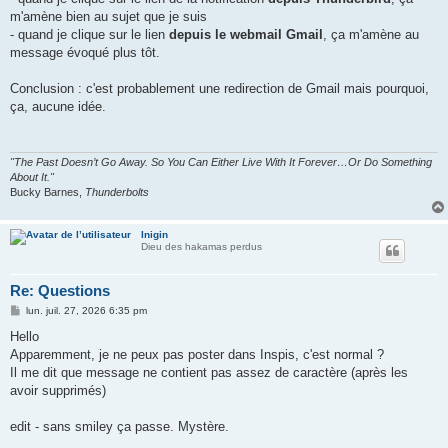
a
g
m'amène bien au sujet que je suis
e
- quand je clique sur le lien
depuis le webmail Gmail
, ça m'amène au
message évoqué plus tôt.
Conclusion : c'est probablement une redirection de Gmail mais pourquoi,
ça, aucune idée.
"The Past Doesn’t Go Away. So You Can Either Live With It Forever…Or Do Something
About It."
Bucky Barnes,
Thunderbolts
Inigin
Dieu des hakamas perdus
Re: Questions
M
lun. juil. 27, 2026 6:35 pm
e
s
Hello
s
Apparemment, je ne peux pas poster dans Inspis, c'est normal ?
a
g
Il me dit que message ne contient pas assez de caractère (après les
e
avoir supprimés)
edit - sans smiley ça passe. Mystère.