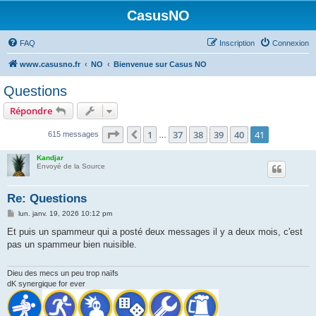
CasusNO
FAQ
Inscription
Connexion
www.casusno.fr
NO
Bienvenue sur Casus NO
Questions
Répondre
Page
41
sur
41
1
37
38
39
40
41
Précédent
615 messages
…
Kandjar
Envoyé de la Source
Re: Questions
M
lun. janv. 19, 2026 10:12 pm
e
s
Et puis un spammeur qui a posté deux messages il y a deux mois, c'est
s
pas un spammeur bien nuisible.
a
g
e
Dieu des mecs un peu trop naïfs
dK synergique for ever