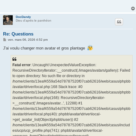
DocDandy
Dieu d'après le panthéon
Re: Questions
M
ven. mars 06, 2026 4:52 pm
e
s
J'ai voulu changer mon avatar et gros plantage
s
a
g
e
Fatal error
: Uncaught UnexpectedValueException:
RecursiveDirectoryIterator::__construct(./images/avatars/gallery): Failed
to open directory: No such file or directory in
/home/clients/13eaf4559a54d78787520f07cab62616/web/casus/phpbb
/avatar/driver/local.php:168 Stack trace: #0
/home/clients/13eaf4559a54d78787520f07cab62616/web/casus/phpbb
/avatar/driver/local.php(168): RecursiveDirectoryIterator-
>__construct('./images/avatar...', 12288) #1
/home/clients/13eaf4559a54d78787520f07cab62616/web/casus/phpbb
/avatar/driver/local.php(40): phpbb\avatar\driver\local-
>get_avatar_list(Object(phpbb\user)) #2
/home/clients/13eaf4559a54d78787520f07cab62616/web/casus/includ
es/ucp/ucp_profile.php(741): phpbb\avatar\driver\local-
>prepare_form(Object(phpbb\request\request),