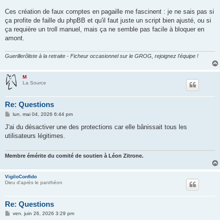
g
e
Ces création de faux comptes en pagaille me fascinent : je ne sais pas si
ça profite de faille du phpBB et qu'il faut juste un script bien ajusté, ou si
ça requière un troll manuel, mais ça ne semble pas facile à bloquer en
amont.
Guerillerôliste à la retraite - Ficheur occasionnel sur le GROG, rejoignez l'équipe !
M
La Source
Re: Questions
M
lun. mai 04, 2026 6:44 pm
e
s
J'ai du désactiver une des protections car elle bânissait tous les
s
utilisateurs légitimes.
a
g
e
Membre émérite du comité de soutien à Léon Zitrone.
VigiloConfido
Dieu d'après le panthéon
Re: Questions
M
ven. juin 26, 2026 3:29 pm
e