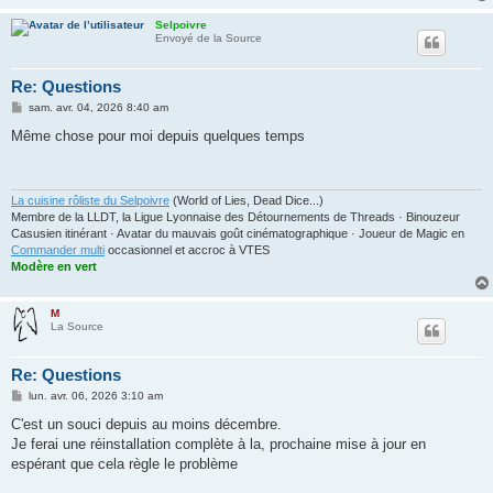
Selpoivre
Envoyé de la Source
Re: Questions
M
sam. avr. 04, 2026 8:40 am
e
s
Même chose pour moi depuis quelques temps
s
a
g
e
La cuisine rôliste du Selpoivre
(World of Lies, Dead Dice...)
Membre de la LLDT, la Ligue Lyonnaise des Détournements de Threads · Binouzeur
Casusien itinérant · Avatar du mauvais goût cinématographique · Joueur de Magic en
Commander multi
occasionnel et accroc à VTES
Modère en vert
M
La Source
Re: Questions
M
lun. avr. 06, 2026 3:10 am
e
s
C'est un souci depuis au moins décembre.
s
Je ferai une réinstallation complète à la, prochaine mise à jour en
a
g
espérant que cela règle le problème
e