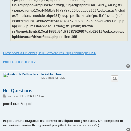
Object(phpbb\template\twig\twig), Object(phpbb\user), Array, Array) #3
/home/clients/13eaf4559a54d78787520f07cab62616/web/casus/includ
es/functions_module.php(684): ucp_profile->main('profile', 'avatar') #4
/home/clients/13eaf4559a54d78787520f07cab62616/web/casus/ucp.p
hp(383): p_master->load_active() #5 {main} thrown
in
/home/clients/13eaf4559a54d78787520f07cab62616/web/casus/p
hpbb/avatar/driver/local.php
on line
168
Crossbows & Crucifixes, le jeu d'aventures Pulp et horrifique OSR
Projet Gundam partie 2
le Zakhan Noir
Dieu mais tant pis
Re: Questions
M
mer. avr. 01, 2026 10:11 am
e
s
pareil que Miguel...
s
a
g
e
Expliquer une blague, c'est comme disséquer une grenouille. On comprend le
mécanisme, mais elle n'y survit pas
(Mark Twain, un peu modifié
)