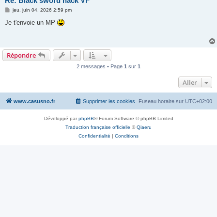
Re: Black sword hack VF
M
jeu. juin 04, 2026 2:59 pm
e
s
Je t'envoie un MP
s
a
g
e
Répondre
2 messages • Page
1
sur
1
Aller
www.casusno.fr
Supprimer les cookies
Fuseau horaire sur
UTC+02:00
Développé par
phpBB
® Forum Software © phpBB Limited
Traduction française officielle
©
Qiaeru
Confidentialité
|
Conditions