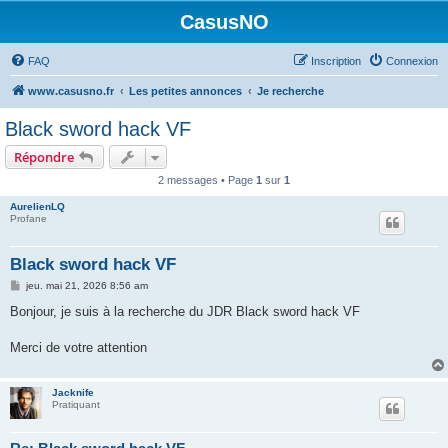
CasusNO
FAQ
Inscription
Connexion
www.casusno.fr
Les petites annonces
Je recherche
Black sword hack VF
Répondre
2 messages • Page
1
sur
1
AurelienLQ
Profane
Black sword hack VF
M
jeu. mai 21, 2026 8:56 am
e
s
Bonjour, je suis à la recherche du JDR Black sword hack VF
s
a
g
Merci de votre attention
e
Jacknife
Pratiquant