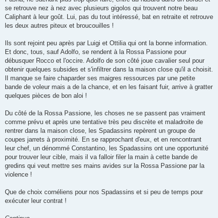
se retrouve nez à nez avec plusieurs gigolos qui trouvent notre beau
Caliphant à leur goût. Lui, pas du tout intéressé, bat en retraite et retrouve
les deux autres piteux et broucouilles !
Ils sont rejoint peu après par Luigi et Ottilia qui ont la bonne information.
Et donc, tous, sauf Adolfo, se rendent à la Rossa Passione pour
débusquer Rocco et l'occire. Adolfo de son côté joue cavalier seul pour
obtenir quelques subsides et s'infiltrer dans la maison close qu'il a choisit.
Il manque se faire chaparder ses maigres ressources par une petite
bande de voleur mais a de la chance, et en les faisant fuir, arrive à gratter
quelques pièces de bon aloi !
Du côté de la Rossa Passione, les choses ne se passent pas vraiment
comme prévu et après une tentative très peu discrète et maladroite de
rentrer dans la maison close, les Spadassins repèrent un groupe de
coupes jarrets à proximité. En se rapprochant d'eux, et en rencontrant
leur chef, un dénommé Constantino, les Spadassins ont une opportunité
pour trouver leur cible, mais il va falloir filer la main à cette bande de
gredins qui veut mettre ses mains avides sur la Rossa Passione par la
violence !
Que de choix cornéliens pour nos Spadassins et si peu de temps pour
exécuter leur contrat !