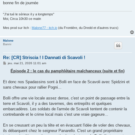
bonne fin de journée
"J'ai tué le sérieux il y a longtemps"
Moi, Circa 10h30 ce matin
Mes prod sur Itch :
Malone77 - itch.io
(du Frontière, du Dredd et d'autres trucs)
Malone
Banni
Re: [CR] Striscia ! I Dannati di Scavoli !
M
jeu. mai 21, 2026 11:01 am
e
s
Épisode 2 : le cas du pamphlétaire malchanceux (suite et fin)
s
a
g
Et donc nos Spadassins sont à Bolli en face de Scavoli avec Spidzini et
e
sans chevaux pour rallier Pogni...
Bolli offre une vie locale assez dense, c'est un point de passage entre la
terre et Scavoli, il y a des tavernes, des entrepôts et quelques
embarcadères. Les soldats de l'armée de Scavoli tentent de contenir la
contrebande et le crime local mais c'est une vraie gageure...
En se creusant un peu la tête et en évacuant l'idée de voler des chevaux,
ils débarquent chez le seigneur Panarello. C'est un grand propriétaire