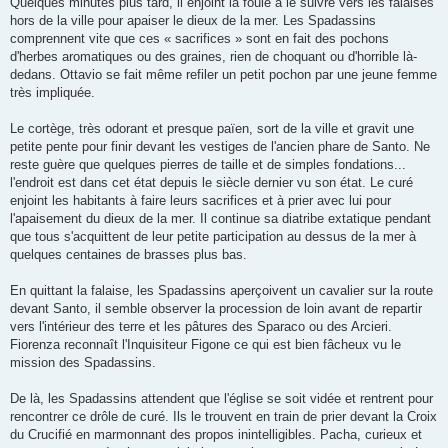
Quelques minutes plus tard, il enjoint la foule à le suivre vers les falaises
hors de la ville pour apaiser le dieux de la mer. Les Spadassins
comprennent vite que ces « sacrifices » sont en fait des pochons
d'herbes aromatiques ou des graines, rien de choquant ou d'horrible là-
dedans. Ottavio se fait même refiler un petit pochon par une jeune femme
très impliquée.
Le cortège, très odorant et presque païen, sort de la ville et gravit une
petite pente pour finir devant les vestiges de l'ancien phare de Santo. Ne
reste guère que quelques pierres de taille et de simples fondations...
l'endroit est dans cet état depuis le siècle dernier vu son état. Le curé
enjoint les habitants à faire leurs sacrifices et à prier avec lui pour
l'apaisement du dieux de la mer. Il continue sa diatribe extatique pendant
que tous s'acquittent de leur petite participation au dessus de la mer à
quelques centaines de brasses plus bas.
En quittant la falaise, les Spadassins aperçoivent un cavalier sur la route
devant Santo, il semble observer la procession de loin avant de repartir
vers l'intérieur des terre et les pâtures des Sparaco ou des Arcieri.
Fiorenza reconnaît l'Inquisiteur Figone ce qui est bien fâcheux vu le
mission des Spadassins.
De là, les Spadassins attendent que l'église se soit vidée et rentrent pour
rencontrer ce drôle de curé. Ils le trouvent en train de prier devant la Croix
du Crucifié en marmonnant des propos inintelligibles. Pacha, curieux et