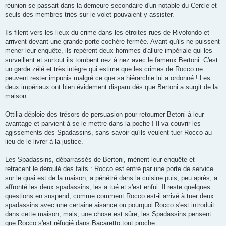
réunion se passait dans la demeure secondaire d'un notable du Cercle et
seuls des membres triés sur le volet pouvaient y assister.
Ils filent vers les lieux du crime dans les étroites rues de Rivofondo et
arrivent devant une grande porte cochère fermée. Avant qu'ils ne puissent
mener leur enquête, ils repèrent deux hommes d'allure impériale qui les
surveillent et surtout ils tombent nez à nez avec le fameux Bertoni. C'est
un garde zélé et très intègre qui estime que les crimes de Rocco ne
peuvent rester impunis malgré ce que sa hiérarchie lui a ordonné ! Les
deux impériaux ont bien évidement disparu dés que Bertoni a surgit de la
maison...
Ottilia déploie des trésors de persuasion pour retourner Betoni à leur
avantage et parvient à se le mettre dans la poche ! Il va couvrir les
agissements des Spadassins, sans savoir qu'ils veulent tuer Rocco au
lieu de le livrer à la justice.
Les Spadassins, débarrassés de Bertoni, mènent leur enquête et
retracent le déroulé des faits : Rocco est entré par une porte de service
sur le quai est de la maison, a pénétré dans la cuisine puis, peu après, a
affronté les deux spadassins, les a tué et s'est enfui. Il reste quelques
questions en suspend, comme comment Rocco est-il arrivé à tuer deux
spadassins avec une certaine aisance ou pourquoi Rocco s'est introduit
dans cette maison, mais, une chose est sûre, les Spadassins pensent
que Rocco s'est réfugié dans Bacaretto tout proche.