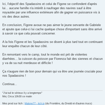
Ici, l'objectif des Spadassins et celui de Figone se confondent d'après
lui... aucune famille n'a intérêt à naufrager des navires sauf à être
noyautée par une influence extérieure afin de gagner en puissance vis à
vis des deux autres.
En conclusion, Figone avoue ne pas aimer le jeune servante de Gabriele
et ajoute que celui-ci lui cache quelque chose d'important sans être arrivé
à savoir ce que cela pouvait concerner.
A la fois Figone et les Spadassins se disent à plus tard tout en continuant
leur enquête chacun de leur côté.
En remontant vers le camp, tout le monde est prit de violentes
diarrhées... la cuisson du poisson par Fiorenza fait des siennes et chacun
y va de sa nuit merdeuse et difficile !
Ça n'augure rien de bon pour demain qui va être une journée cruciale pour
nos Spadassins !
Continua...
"J'ai tué le sérieux il y a longtemps"
Moi, Circa 10h30 ce matin
Mes prod sur Itch :
Malone77 - itch.io
(du Frontière, du Dredd et d'autres trucs)