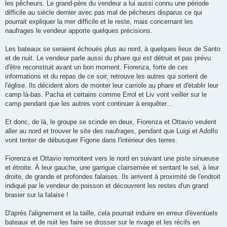
les pêcheurs. Le grand-père du vendeur a lui aussi connu une période
difficile au siècle dernier avec pas mal de pêcheurs disparus ce qui
pourrait expliquer la mer difficile et le reste, mais concernant les
naufrages le vendeur apporte quelques précisions.
Les bateaux se seraient échoués plus au nord, à quelques lieux de Santo
et de nuit. Le vendeur parle aussi du phare qui est détruit et pas prévu
d'être reconstruit avant un bon moment. Fiorenza, forte de ces
informations et du repas de ce soir, retrouve les autres qui sortent de
l'église. Ils décident alors de monter leur carriole au phare et d'établir leur
camp là-bas. Pacha et certains comme Errol et Liv vont veiller sur le
camp pendant que les autres vont continuer à enquêter...
Et donc, de là, le groupe se scinde en deux, Fiorenza et Ottavio veulent
aller au nord et trouver le site des naufrages, pendant que Luigi et Adolfo
vont tenter de débusquer Figone dans l'intérieur des terres.
Fiorenza et Ottavio remontent vers le nord en suivant une piste sinueuse
et étroite. À leur gauche, une garrigue clairsemée et sentant le sel, à leur
droite, de grande et profondes falaises. Ils arrivent à proximité de l'endroit
indiqué par le vendeur de poisson et découvrent les restes d'un grand
brasier sur la falaise !
D'après l'alignement et la taille, cela pourrait induire en erreur d'éventuels
bateaux et de nuit les faire se drosser sur le rivage et les récifs en