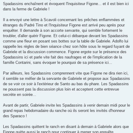
Spadassins enchaînent et évoquent l'Inquisiteur Figone... et il est bien ici
dans la ferme de Gabriele !
Il a envoyé une lettre à Scavoli concernant les prêches enflammées et
étranges du Padré Tino et l'Inquisiteur Figone est arrivé peu après pour
enquêter. Il demande à son accorte servante, qui semble fortement le
troubler, d'aller quérir Figone. Et celui-ci débarque devant les Spadassins
comme une fleur en posant ses bottes sur la table de Gabriele. Adolfo lui
rappelle les règles de bien séance chez son hôte sous le regard fuyant de
Gabriele et la discussion commence. Figone ergote sur le présence des
Spadassins ici et parle vite fait des naufrages et de l'implication de la
famille Contarini, sans évoquer le pourquoi de sa présence ici...
Par ailleurs, les Spadassins comprennent vite que Figone ne dira rien ici,
il semble se méfier de la servante de Gabriele et propose aux Spadassins
de se voir ce soir à l'extérieur de Santo au bas du phare. Les Spadassins
ne poussent pas la discussion plus loin et acceptent cette entrevue
secrète en soirée...
Avant de partir, Gabriele invite les Spadassins à venir demain midi pour le
grand repas hebdomadaire du ranche où ils seront les invités d'honneur
des Sparaco !
Les Spadassins quittent le ranch en disant à demain à Gabriele alors que
Figone quitte aussi le ranch pour continuer à mener son enquête...