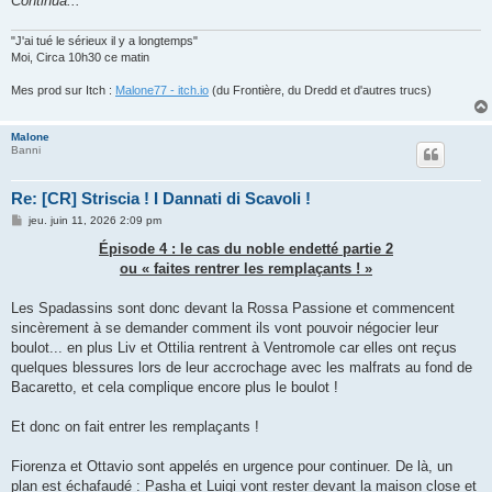
Continua...
"J'ai tué le sérieux il y a longtemps"
Moi, Circa 10h30 ce matin
Mes prod sur Itch :
Malone77 - itch.io
(du Frontière, du Dredd et d'autres trucs)
Malone
Banni
Re: [CR] Striscia ! I Dannati di Scavoli !
M
jeu. juin 11, 2026 2:09 pm
e
s
Épisode 4 : le cas du noble endetté partie 2
s
ou « faites rentrer les remplaçants ! »
a
g
e
Les Spadassins sont donc devant la Rossa Passione et commencent
sincèrement à se demander comment ils vont pouvoir négocier leur
boulot... en plus Liv et Ottilia rentrent à Ventromole car elles ont reçus
quelques blessures lors de leur accrochage avec les malfrats au fond de
Bacaretto, et cela complique encore plus le boulot !
Et donc on fait entrer les remplaçants !
Fiorenza et Ottavio sont appelés en urgence pour continuer. De là, un
plan est échafaudé : Pasha et Luigi vont rester devant la maison close et