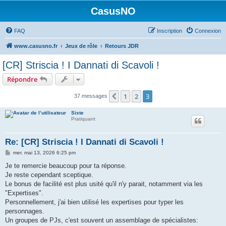
CasusNO
FAQ
Inscription
Connexion
www.casusno.fr
Jeux de rôle
Retours JDR
[CR] Striscia ! I Dannati di Scavoli !
Répondre
1
2
3
Précédent
37 messages
Sixte
Pratiquant
Re: [CR] Striscia ! I Dannati di Scavoli !
M
mer. mai 13, 2026 6:25 pm
e
s
Je te remercie beaucoup pour ta réponse.
s
Je reste cependant sceptique.
a
g
Le bonus de facilité est plus usité qu'il n'y parait, notamment via les
e
"Expertises".
Personnellement, j'ai bien utilisé les expertises pour typer les
personnages.
Un groupes de PJs, c'est souvent un assemblage de spécialistes: