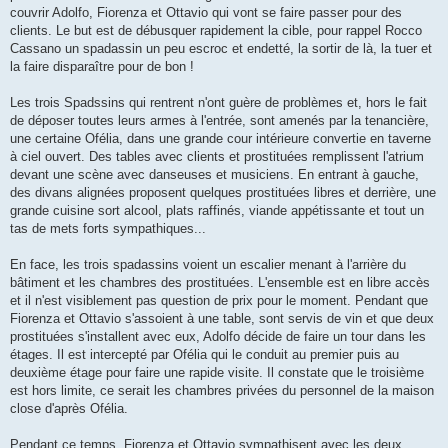
couvrir Adolfo, Fiorenza et Ottavio qui vont se faire passer pour des
clients. Le but est de débusquer rapidement la cible, pour rappel Rocco
Cassano un spadassin un peu escroc et endetté, la sortir de là, la tuer et
la faire disparaître pour de bon !
Les trois Spadssins qui rentrent n'ont guère de problèmes et, hors le fait
de déposer toutes leurs armes à l'entrée, sont amenés par la tenancière,
une certaine Ofélia, dans une grande cour intérieure convertie en taverne
à ciel ouvert. Des tables avec clients et prostituées remplissent l'atrium
devant une scène avec danseuses et musiciens. En entrant à gauche,
des divans alignées proposent quelques prostituées libres et derrière, une
grande cuisine sort alcool, plats raffinés, viande appétissante et tout un
tas de mets forts sympathiques...
En face, les trois spadassins voient un escalier menant à l'arrière du
bâtiment et les chambres des prostituées. L'ensemble est en libre accès
et il n'est visiblement pas question de prix pour le moment. Pendant que
Fiorenza et Ottavio s'assoient à une table, sont servis de vin et que deux
prostituées s'installent avec eux, Adolfo décide de faire un tour dans les
étages. Il est intercepté par Ofélia qui le conduit au premier puis au
deuxième étage pour faire une rapide visite. Il constate que le troisième
est hors limite, ce serait les chambres privées du personnel de la maison
close d'après Ofélia.
Pendant ce temps, Fiorenza et Ottavio sympathisent avec les deux