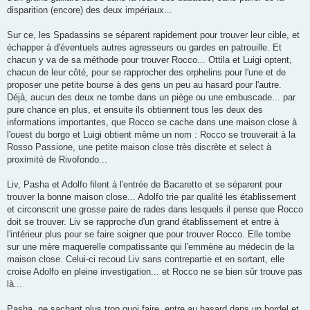
disparition (encore) des deux impériaux...
Sur ce, les Spadassins se séparent rapidement pour trouver leur cible, et
échapper à d'éventuels autres agresseurs ou gardes en patrouille. Et
chacun y va de sa méthode pour trouver Rocco... Ottila et Luigi optent,
chacun de leur côté, pour se rapprocher des orphelins pour l'une et de
proposer une petite bourse à des gens un peu au hasard pour l'autre.
Déjà, aucun des deux ne tombe dans un piège ou une embuscade... par
pure chance en plus, et ensuite ils obtiennent tous les deux des
informations importantes, que Rocco se cache dans une maison close à
l'ouest du borgo et Luigi obtient même un nom : Rocco se trouverait à la
Rosso Passione, une petite maison close très discrète et select à
proximité de Rivofondo...
Liv, Pasha et Adolfo filent à l'entrée de Bacaretto et se séparent pour
trouver la bonne maison close... Adolfo trie par qualité les établissement
et circonscrit une grosse paire de rades dans lesquels il pense que Rocco
doit se trouver. Liv se rapproche d'un grand établissement et entre à
l'intérieur plus pour se faire soigner que pour trouver Rocco. Elle tombe
sur une mère maquerelle compatissante qui l'emmène au médecin de la
maison close. Celui-ci recoud Liv sans contrepartie et en sortant, elle
croise Adolfo en pleine investigation... et Rocco ne se bien sûr trouve pas
là...
Pasha, ne sachant plus trop quoi faire, entre au hasard dans un bordel et