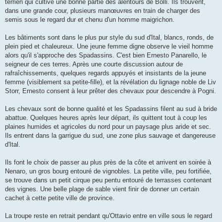
terrien qui cultive une bonne partie des alentours de Bolli. Ils trouvent,
dans une grande cour, plusieurs manœuvres en train de charger des
semis sous le regard dur et chenu d'un homme maigrichon.
Les bâtiments sont dans le plus pur style du sud d'Ital, blancs, ronds, de
plein pied et chaleureux. Une jeune femme digne observe le vieil homme
alors qu'il s'approche des Spadassins. C'est bien Ernesto Panarello, le
seigneur de ces terres. Après une courte discussion autour de
rafraîchissements, quelques regards appuyés et insistants de la jeune
femme (visiblement sa petite-fille), et la révélation du lignage noble de Liv
Storr, Ernesto consent à leur prêter des chevaux pour descendre à Pogni.
Les chevaux sont de bonne qualité et les Spadassins filent au sud à bride
abattue. Quelques heures après leur départ, ils quittent tout à coup les
plaines humides et agricoles du nord pour un paysage plus aride et sec.
Ils entrent dans la garrigue du sud, une zone plus sauvage et dangereuse
d'Ital.
Ils font le choix de passer au plus près de la côte et arrivent en soirée à
Nenaro, un gros bourg entouré de vignobles. La petite ville, peu fortifiée,
se trouve dans un petit cirque peu pentu entouré de terrasses contenant
des vignes. Une belle plage de sable vient finir de donner un certain
cachet à cette petite ville de province.
La troupe reste en retrait pendant qu'Ottavio entre en ville sous le regard