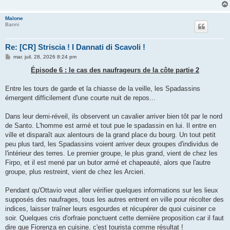
Malone
Banni
Re: [CR] Striscia ! I Dannati di Scavoli !
M
mar. juil. 28, 2026 8:24 pm
e
s
Épisode 6 : le cas des naufrageurs de la côte partie 2
s
a
g
Entre les tours de garde et la chiasse de la veille, les Spadassins
e
émergent difficilement d'une courte nuit de repos...
Dans leur demi-réveil, ils observent un cavalier arriver bien tôt par le nord
de Santo. L'homme est armé et tout pue le spadassin en lui. Il entre en
ville et disparaît aux alentours de la grand place du bourg. Un tout petit
peu plus tard, les Spadassins voient arriver deux groupes d'individus de
l'intérieur des terres. Le premier groupe, le plus grand, vient de chez les
Firpo, et il est mené par un butor armé et chapeauté, alors que l'autre
groupe, plus restreint, vient de chez les Arcieri.
Pendant qu'Ottavio veut aller vérifier quelques informations sur les lieux
supposés des naufrages, tous les autres entrent en ville pour récolter des
indices, laisser traîner leurs esgourdes et récupérer de quoi cuisiner ce
soir. Quelques cris d'orfraie ponctuent cette dernière proposition car il faut
dire que Fiorenza en cuisine, c'est tourista comme résultat !