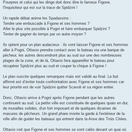
Pourpres et celui qui les dirige doit donc être le fameux Figone,
l'Inquisiteur qui est sur la trace de Spidzini !
Un rapide débat anime les Spadassins :
Tendre une embuscade à Figone et ses hommes ?
Aller le plus vite possible à Pogni et faire embarquer Spidzini ?
Tenter de gagner du temps par un autre moyen ?
Ils optent pour un plan audacieux : ils vont laisser Figone et ses hommes
aller à Pogni, Ottavio prendra contact avec le bateau via une barque de
pécheur, les autres descendront plus au sud sur une des nombreuses
plages de la zone, et de là, Ottavio fera appareiller le bateau pour
récupérer Spidzini plus au sud et couper la chique à Figone !
Le plan suscite quelques remarques mais est validé au final. Le but
affirmé est d’éviter toute confrontation avec Figone et ses hommes car
leur priorité est de voir Spidzini quitter Scavoli et sa région entier.
Donc, Ottavio arrive à Pogni après Figone pendant que les autres
continuent au sud. La petite ville est constituée de quelques quais en dur,
de murailles solides, d'un fort imposant et de quelques dizaines de
masures de pêcheurs. Un grand phare monte la garde à l'extérieur de la
ville afin de guider les bateaux qui entrent dans la Anse des Trois Citées.
Ottavio voit que Figone et ses hommes se sont calés devant un quai où