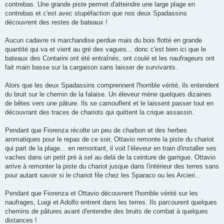
contrebas. Une grande piste permet d'atteindre une large plage en
contrebas et c'est avec stupéfaction que nos deux Spadassins
découvrent des restes de bateaux !
Aucun cadavre ni marchandise perdue mais du bois flotté en grande
quantité qui va et vient au gré des vagues... donc c'est bien ici que le
bateaux des Contarini ont été entraînés, ont coulé et les naufrageurs ont
fait main basse sur la cargaison sans laisser de survivants.
Alors que les deux Spadassins comprennent l'horrible vérité, ils entendent
du bruit sur le chemin de la falaise. Un éleveur mène quelques dizaines
de bêtes vers une pâture. Ils se camouflent et le laissent passer tout en
découvrant des traces de chariots qui quittent la crique assassin.
Pendant que Fiorenza récolte un peu de charbon et des herbes
aromatiques pour le repas de ce soir, Ottavio remonte la piste du chariot
qui part de la plage... en remontant, il voit l’éleveur en train d'installer ses
vaches dans un petit pré à sel au delà de la ceinture de garrigue. Ottavio
arrive à remonter la piste du chariot jusque dans l'intérieur des terres sans
pour autant savoir si le chariot file chez les Sparaco ou les Arcieri...
Pendant que Fiorenza et Ottavio découvrent l'horrible vérité sur les
naufrages, Luigi et Adolfo entrent dans les terres. Ils parcourent quelques
chemins de pâtures avant d'entendre des bruits de combat à quelques
distances !