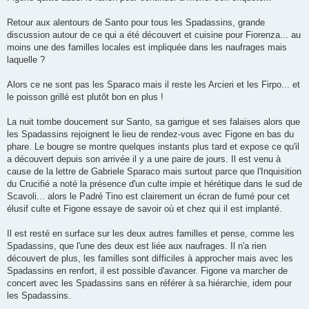
Retour aux alentours de Santo pour tous les Spadassins, grande
discussion autour de ce qui a été découvert et cuisine pour Fiorenza... au
moins une des familles locales est impliquée dans les naufrages mais
laquelle ?
Alors ce ne sont pas les Sparaco mais il reste les Arcieri et les Firpo... et
le poisson grillé est plutôt bon en plus !
La nuit tombe doucement sur Santo, sa garrigue et ses falaises alors que
les Spadassins rejoignent le lieu de rendez-vous avec Figone en bas du
phare. Le bougre se montre quelques instants plus tard et expose ce qu'il
a découvert depuis son arrivée il y a une paire de jours. Il est venu à
cause de la lettre de Gabriele Sparaco mais surtout parce que l'Inquisition
du Crucifié a noté la présence d'un culte impie et hérétique dans le sud de
Scavoli... alors le Padré Tino est clairement un écran de fumé pour cet
élusif culte et Figone essaye de savoir où et chez qui il est implanté.
Il est resté en surface sur les deux autres familles et pense, comme les
Spadassins, que l'une des deux est liée aux naufrages. Il n'a rien
découvert de plus, les familles sont difficiles à approcher mais avec les
Spadassins en renfort, il est possible d'avancer. Figone va marcher de
concert avec les Spadassins sans en référer à sa hiérarchie, idem pour
les Spadassins.