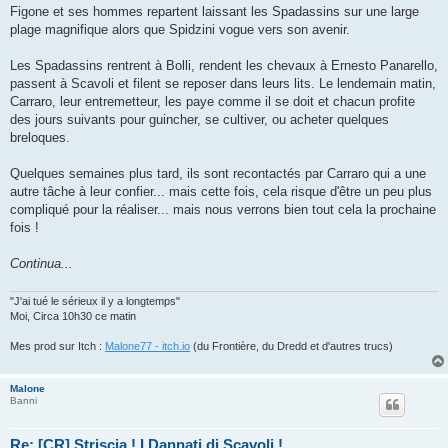
Figone et ses hommes repartent laissant les Spadassins sur une large
plage magnifique alors que Spidzini vogue vers son avenir.
Les Spadassins rentrent à Bolli, rendent les chevaux à Ernesto Panarello,
passent à Scavoli et filent se reposer dans leurs lits. Le lendemain matin,
Carraro, leur entremetteur, les paye comme il se doit et chacun profite
des jours suivants pour guincher, se cultiver, ou acheter quelques
breloques.
Quelques semaines plus tard, ils sont recontactés par Carraro qui a une
autre tâche à leur confier... mais cette fois, cela risque d'être un peu plus
compliqué pour la réaliser... mais nous verrons bien tout cela la prochaine
fois !
Continua...
"J'ai tué le sérieux il y a longtemps"
Moi, Circa 10h30 ce matin
Mes prod sur Itch :
Malone77 - itch.io
(du Frontière, du Dredd et d'autres trucs)
Malone
Banni
Re: [CR] Striscia ! I Dannati di Scavoli !