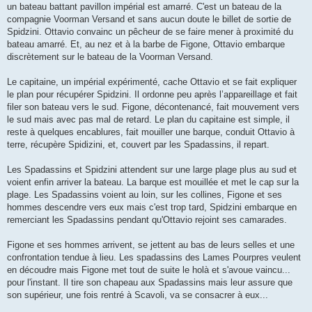
un bateau battant pavillon impérial est amarré. C'est un bateau de la
compagnie Voorman Versand et sans aucun doute le billet de sortie de
Spidzini. Ottavio convainc un pêcheur de se faire mener à proximité du
bateau amarré. Et, au nez et à la barbe de Figone, Ottavio embarque
discrètement sur le bateau de la Voorman Versand.
Le capitaine, un impérial expérimenté, cache Ottavio et se fait expliquer
le plan pour récupérer Spidzini. Il ordonne peu après l’appareillage et fait
filer son bateau vers le sud. Figone, décontenancé, fait mouvement vers
le sud mais avec pas mal de retard. Le plan du capitaine est simple, il
reste à quelques encablures, fait mouiller une barque, conduit Ottavio à
terre, récupère Spidizini, et, couvert par les Spadassins, il repart.
Les Spadassins et Spidzini attendent sur une large plage plus au sud et
voient enfin arriver la bateau. La barque est mouillée et met le cap sur la
plage. Les Spadassins voient au loin, sur les collines, Figone et ses
hommes descendre vers eux mais c'est trop tard, Spidzini embarque en
remerciant les Spadassins pendant qu'Ottavio rejoint ses camarades.
Figone et ses hommes arrivent, se jettent au bas de leurs selles et une
confrontation tendue à lieu. Les spadassins des Lames Pourpres veulent
en découdre mais Figone met tout de suite le holà et s'avoue vaincu...
pour l'instant. Il tire son chapeau aux Spadassins mais leur assure que
son supérieur, une fois rentré à Scavoli, va se consacrer à eux...