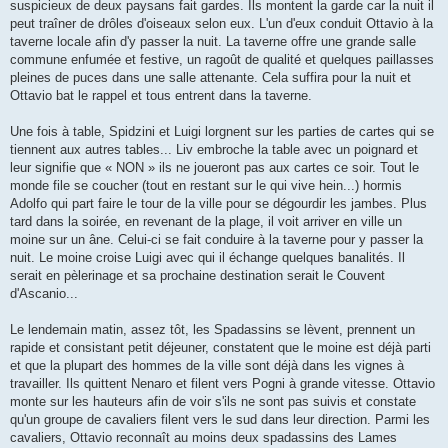
suspicieux de deux paysans fait gardes. Ils montent la garde car la nuit il
peut traîner de drôles d'oiseaux selon eux. L'un d'eux conduit Ottavio à la
taverne locale afin d'y passer la nuit. La taverne offre une grande salle
commune enfumée et festive, un ragoût de qualité et quelques paillasses
pleines de puces dans une salle attenante. Cela suffira pour la nuit et
Ottavio bat le rappel et tous entrent dans la taverne.
Une fois à table, Spidzini et Luigi lorgnent sur les parties de cartes qui se
tiennent aux autres tables... Liv embroche la table avec un poignard et
leur signifie que « NON » ils ne joueront pas aux cartes ce soir. Tout le
monde file se coucher (tout en restant sur le qui vive hein...) hormis
Adolfo qui part faire le tour de la ville pour se dégourdir les jambes. Plus
tard dans la soirée, en revenant de la plage, il voit arriver en ville un
moine sur un âne. Celui-ci se fait conduire à la taverne pour y passer la
nuit. Le moine croise Luigi avec qui il échange quelques banalités. Il
serait en pèlerinage et sa prochaine destination serait le Couvent
d'Ascanio...
Le lendemain matin, assez tôt, les Spadassins se lèvent, prennent un
rapide et consistant petit déjeuner, constatent que le moine est déjà parti
et que la plupart des hommes de la ville sont déjà dans les vignes à
travailler. Ils quittent Nenaro et filent vers Pogni à grande vitesse. Ottavio
monte sur les hauteurs afin de voir s'ils ne sont pas suivis et constate
qu'un groupe de cavaliers filent vers le sud dans leur direction. Parmi les
cavaliers, Ottavio reconnaît au moins deux spadassins des Lames