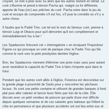
croyant, se met à prier avec lui alors que les autres restent en retrait. Le
curé s'illumine et prend à témoin Pacha qui, malgré sa foi différente,
apporte de l'eau (
sic
) aux prêches du curé. Pacha entre dans le jeu du
curé et essaye de comprendre s'il est fou, s'il joue la comédie ou s'il y a
autre chose.
Il faudra que le Padré Tino, car tel est le nom du fameux curé, prenne à
témoin Luigi et Ottavio pour qu'il démontre qu'il est complètement et
irrémédiablement fou à lier !
Les Spadassins finissent cet « interrogatoire » en évoquant l'Inquisiteur
Figone ce qui provoque un vent de panique chez le Padre Tino qui file
comme le vent vers le petit presbytère derrière l'église.
Bon, les Spadassins viennent d'éliminer une piste mais sans pour autant
avoir neutralisé la capacité du Padré Tino à faire n'importe quoi dans le
futur.
Pendant que les autres sont allés à l'église, Fiorenza est descendue sur
la grande plage à proximité de Santo pour y rencontrer les pécheurs
locaux. Ils sont une petite centaine et utilisent de grandes barques à fond
plat pour aller caboter et lancer leurs filets pas loin de la côte. Elle
discute avec un petit vendeur de poisson qui parle d'une mer difficile
depuis quelques semaines et de ces satanés gros bateaux qui frôlent la
côte en permanence et que plusieurs accidents ont eut lieu entre eux et