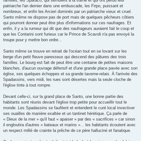
familles, les Sparaco, qui semblent à la traîne et qui ont perdu leur
patriarche l'an dernier dans une embuscade, les Firpo, puissant et
nombreux, et enfin les Arcieri dominés par un patriarche vieux et cruel.
Santo même ne dispose pas de port mais de quelques pêcheurs côtiers
qui pourront donner peut être plus d'informations sur ces naufrages. Et
enfin, il y a la rumeur qui dit que des naufrageurs auraient fait le coup et
que les Contarini sont furieux car le Prince de Scavoli n'a pas envoyé la
troupe pour y mettre bon ordre...
Santo même se trouve en retrait de l'océan tout en se lovant sur les
berge d'un petit fleuve paresseux qui descend des pâtures des trois
familles. Le bourg est fait de peut être une centaine de petites maisons
blanches, d'aucun ouvrage défensif et d'une grande place pavée avec son
église, ses quelques échoppes et sa grande taverne-relais. À l'arrivée des
Spadassins, vers midi, les rues sont désertes mais la seule cloche de
l'église tinte à tout rompre.
Devant celle-ci, sur la grand place de Santo, une bonne partie des
habitants sont réunis devant l'église trop petite pour accueillir tout le
monde. Les Spadassins se faufilent et entendent le curé local invectiver
ses ouailles de manière exaltée et un tantinet hérétique. Ça parle de
« Dieux de la mer » qu'il faut « apaiser » par des « sacrifices » car sinon
il engloutira d'autres « bateaux et marins »... les habitants écoutent avec
un respect mêlé de crainte la prêche de ce père halluciné et fanatique.