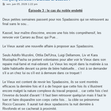
M
ven. juin 05, 2026 1:22 pm
e
s
Épisode 3 : le cas du noble endetté
s
a
g
Deux petites semaines passent pour nos Spadassins qui se retrouvent au
e
final sans le sou...
Kassel, leur maître d'escrime, encore une fois très compréhensif, les
renvoie voir Carraro au Bouc qui Pue...
Le Vieux aurait une nouvelle affaire à proposer aux Spadassins.
Seuls Adolfo Muzolini, Ottlia Del'Ursa, Luigi Dellamore, Liv et Kara
Mustapha Pasha se portent volontaires pour aller voir le Vieux dans son
repaire mal-famé et mal-odorant. Le Vieux les reçoit dans la matinée à sa
table habituelle devant sa pinte de bière habituelle... c'est à se demander
s'il a un chez lui ou s'il est à demeure dans ce troquet !
Le Vieux est content de revoir les Spadassins, ils se sont montrés
efficaces la dernière fois et il a de l'espoir que cette fois ils s’illustrent
encore malgré la nature complexe du travail proposé... car cette fois c'est
l’inverse du boulot d'avant ! Il faut bien retrouver quelqu'un mais il faut le
tuer et faire disparaître son corps cette fois... la cible se prénomme
Rocco Cassano. Il aurait tué deux spadassins la nuit dernière à
Rivofondo et se cacherait à proximité.