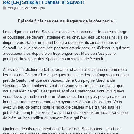
Re: [CR] Striscia ! I Dannati di Scavoli !
M
mer. juil. 08, 2026 8:12 pm
e
s
s
Épisode 5 : le cas des naufrageurs de la côte partie 1
a
g
e
La garrigue au sud de Scavoli est aride et monotone... la route est large
et poussiéreuse devant l’attelage et les chevaux des Spadassins. Ils se
dirigent vers Santo, un grand bourg à quelques dizaines de lieux de
Scavoli. La ville est dominée par trois grande familles d’éleveurs qui sont
à couteaux tirés depuis bien trop longtemps. Mais ce n'est pas le
pourquoi du voyage des Spadassins aussi loin de Scavoli...
Alors que la chaleur se fait écrasante, chacun et chacune se remémore
les mots de Carraro d'il y a quelques jours... « des naufrages ont eut lieu
prêt de Santo... et que des bateaux de la Compagnie Marchande
Contarini ! Mon employeur veut que vous vous rendiez sur place, que
vous trouviez ce qu'il s'est passé et si des personnes sont impliquées
vous devez y mettre un terme. Vous serez bien payés pour ça avec en
bonus les monture que mon employeur met à votre disposition. Vous
avez un peu de temps pour le résoudre celui-là mais traînez pas les
petits ! Je compte sur vous ! » avait conclu le Vieux en vidant sa chope
de bière au beau milieu du bruyant Bouc qui Pue...
Quelques détails reviennent dans l'esprit des Spadassins... les trois