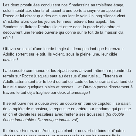
Les deux prostituées conduisent nos Spadassins au troisième étage,
celui interdit aux clients et tapent à une porte anonyme en appelant
Rocco et lui disant que des amis veulent le voir. Un long silence vient
s'installer alors que les jeunes femmes réitèrent leur appel... les
Spadassins flairent l'embrouille et entre dans la grande chambre et
découvrent une fenêtre ouverte qui donne sur le toit de la maison d'à
côté !
Ottavio se saisit d'une lourde tringle à rideau pendant que Fiorenza et
Adolfo sortent sur le toit. Ils voient, sous la pleine lune, leur cible
cavaler !
La poursuite commence et les Spadassins arrivent même à reprendre du
terrain sur Rocco jusqu'au saut au dessus d'une ruelle... Fiorenza et
Adolfo atterrissent sur le bord du toit qui cède et les entraînant au fond de
la ruelle avec quelques plaies et bosses... et Ottavio passe directement à
travers le toit déjà fragilisé par deux atterrissage !
Il se retrouve nez à queue avec un couple en train de copuler, il se saisit
de la rapière de monsieur, le repousse en arrière sur madame qui pousse
un cri et dévale les escaliers avec l'enfer à ses trousses ! (
Ici double
échec lamentable ! Du presque jamais vu!
)
Il retrouve Fiorenza et Adolfo, pantelant et couvert de foins et d'autres