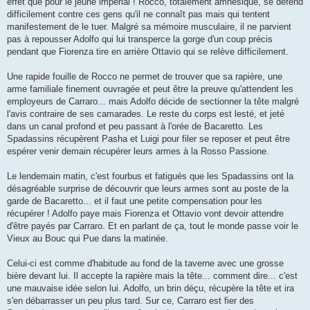
effet que pour le jeune impérial ! Rocco, totalement amnésique, se défend
difficilement contre ces gens qu'il ne connaît pas mais qui tentent
manifestement de le tuer. Malgré sa mémoire musculaire, il ne parvient
pas à repousser Adolfo qui lui transperce la gorge d'un coup précis
pendant que Fiorenza tire en arrière Ottavio qui se relève difficilement.
Une rapide fouille de Rocco ne permet de trouver que sa rapière, une
arme familiale finement ouvragée et peut être la preuve qu'attendent les
employeurs de Carraro... mais Adolfo décide de sectionner la tête malgré
l'avis contraire de ses camarades. Le reste du corps est lesté, et jeté
dans un canal profond et peu passant à l'orée de Bacaretto. Les
Spadassins récupèrent Pasha et Luigi pour filer se reposer et peut être
espérer venir demain récupérer leurs armes à la Rosso Passione.
Le lendemain matin, c'est fourbus et fatigués que les Spadassins ont la
désagréable surprise de découvrir que leurs armes sont au poste de la
garde de Bacaretto... et il faut une petite compensation pour les
récupérer ! Adolfo paye mais Fiorenza et Ottavio vont devoir attendre
d'être payés par Carraro. Et en parlant de ça, tout le monde passe voir le
Vieux au Bouc qui Pue dans la matinée.
Celui-ci est comme d'habitude au fond de la taverne avec une grosse
bière devant lui. Il accepte la rapière mais la tête... comment dire... c'est
une mauvaise idée selon lui. Adolfo, un brin déçu, récupère la tête et ira
s'en débarrasser un peu plus tard. Sur ce, Carraro est fier des