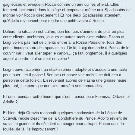
gagneuses et évoquent Rocco comme un ami qui les attend. Elles
tombent facilement dans le piège et proposent même aux Spadassins de
monter voir Rocco directement ! Et nos deux Spadassins attendent
qu'Adolfo reviennent pour rendre une petite visite à Rocco...
Dehors, la situation est calme, bon les rues s'animent de plus en plus
entre clients, pochtrons, joueurs et autres mais c'est calme. Pasha et
Luigi voient pas mal de clients entrer à la Rossa Passione, tous des
petits bourgeois ou des spadassins. De là, Luigi demande à Pasha de le
couvrir car il veut aller taper le carton... ça fait longtemps, il a quelques
argent à perdre et il se sent en veine !
Luigi trouve facilement un établissement adapté et s'assoie à une table
pour jouer... et il gagne ! Bon peu et assez vite mais il ne doit rien à
personne cette fois-ci. En revenant auprès de Pasha une grosse heure
plus tard, il espère que rien n'est arrivé à ses camarades...
Et donc pendant cette heure, que s'est-il passé pour Fiorenza, Ottavio et
Adolfo ?
Et bien, déjà Ottavio reconnaît quelques spadassins de la Légion de
Scavoli, l'école d'escrime de la Condottiere du Prince, Adolfo revient de
sa visite guidée et ils décident de bouger pour attraper Rocco dans la
foulée, de là, ils improviseront !