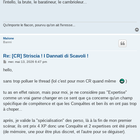
l'intello, la brute, le baratineur, le cambrioleur...
Qu'importe le flacon, pourvu qu'on ait l'ivresse...
Malone
Banni
Re: [CR] Striscia ! I Dannati di Scavoli !
M
mer. mai 13, 2026 6:47 pm
e
s
hello,
s
a
g
sans trop polluer le thread (lol c'est pour mon CR quand même
)
e
tu as en effet raison, mais pour moi, je ne considère pas "Expertise"
comme un vrai
game changer
en ce sent que ça concerne qu'un champ
spécifique de compétence et que les Conquêtes et ben ils en ont pas trop
à choper...
après, je valide la "spécialisation" des perso, là à la fin de mon premier
scénar, ils ont prix 4 XP donc une Conquête et 2 expertises ont été prises
(de mémoire, une pour être plus discret, et l'autre pour se déguiser).