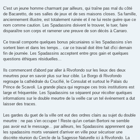
C'est un jeune homme charmant par ailleurs, qui traîne pas mal du côté
de Bacaretto, de ses salles de jeux et de ses maisons closes. Sa famille,
anciennement illustre, est totalement ruinée et il ne lui reste guère que ce
nom comme caution. Les Spadassins doivent le trouver, le tuer, faire
disparaître son corps et ramener une preuve de son décès à Carraro.
Ce travail comporte quelques bonus pécuniaires si les Spadassins s'en
sortent bien et dans les temps... car ce travail doit être fait d'ici demain
fin de journée. Les Spadassins acceptent entre gros gain et quelques
questions éthiques résiduelles...
Ils commencent d'abord par aller à Rivofondo sur les lieux des deux
meurtres pour en savoir plus sur leur cible. Le Borgo di Rivofondo
regroupe la cathédrale du Crucifié, le Consulat et surtout le Palais du
Prince de Scavoli. La grande plaza qui regroupe ces trois institutions est
large et fréquentée. Les Spadassins se séparent pour récolter quelques
informations sur le double meurtre de la veille car un tel événement a dut
laisser des traces.
Les gardes du guet de la ville ont eut des ordres clairs au sujet du double
meurtre : ne pas s'en occuper ! Reste qu'un certain Bertoni ne semble
pas avoir eut le message... par ailleurs, les Spadassins apprennent que
les spadassins morts venaient d'arriver en ville pour sécuriser une
discrète réunion du Cercle de la Sagesse Naturelle ici à Rivofondo. La