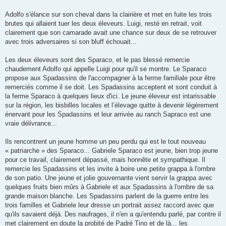
Adolfo s'élance sur son cheval dans la clairière et met en fuite les trois
brutes qui allaient tuer les deux éleveurs. Luigi, resté en retrait, voit
clairement que son camarade avait une chance sur deux de se retrouver
avec trois adversaires si son bluff échouait...
Les deux éleveurs sont des Sparaco, et le pas blessé remercie
chaudement Adolfo qui appelle Luigi pour qu'il se montre. Le Sparaco
propose aux Spadassins de l'accompagner à la ferme familiale pour être
remerciés comme il se doit. Les Spadassins acceptent et sont conduit à
la ferme Sparaco à quelques lieux d'ici. Le jeune éleveur est intarissable
sur la région, les bisbilles locales et l’élevage quitte à devenir légèrement
énervant pour les Spadassins et leur arrivée au ranch Sapraco est une
vraie délivrance...
Ils rencontrent un jeune homme un peu perdu qui est le tout nouveau
« patriarche » des Sparaco... Gabriele Sparaco est jeune, bien trop jeune
pour ce travail, clairement dépassé, mais honnête et sympathique. Il
remercie les Spadassins et les invite à boire une petite grappa à l'ombre
de son patio. Une jeune et jolie gouvernante vient servir la grappa avec
quelques fruits bien mûrs à Gabriele et aux Spadassins à l'ombre de sa
grande maison blanche. Les Spadassins parlent de la guerre entre les
trois familles et Gabriele leur dresse un portrait assez raccord avec que
qu'ils savaient déjà. Des naufrages, il n'en a qu'entendu parlé, par contre il
met clairement en doute la probité de Padré Tino et de là... les