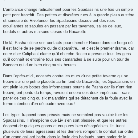
L'ambiance change radicalement pour les Spadassins une fois un simple
petit pont franchit. Des petites et discrètes rues à la grande plaza austère
et sérieuse de Rivofondo, les Spadassins découvrent des rues
grouillantes et saoules en passant par les tavernes, salles de jeux,
bordels et autres maisons closes de Bacaretto.
De là, Pasha utilise ses contacts pour chercher Rocco dans ce borgo où
il est facile de se perdre ou de disparaître... et c'est le premier drame, car
notre cher Caliphant clame qu'il cherche Rocco a presque tous les gens
qu'il connaît et entraîne tous ses camarades à se suite pour un tour de
Baccaro qui dure bien cinq ou six heures...
Dans l'après-midi, adossés contre les murs d'une petite taverne qui se
trouve sur une petite placette au fin fond de Bacaretto, les Spadassins en
ont plein leurs bottes des informateurs pourris de Pasha car ils n'ont rien
trouvé, ont perdu du temps, revoient encore ces deux impériaux... sans
parler de ces cinq ou six malandrins qui se détachent de la foule avec la
ferme intention d'en découdre avec eux !
Les types frappent sans préavis mais ne semblent pas vouloir tuer les
Spadassins. Il n'empêche que Liv s'en sort blessée, et que les autres
écopent de quelques gnons et coupures bien désagréables. Ils tuent
plusieurs de leurs agresseurs et les derniers rompent le combat sur ordre
d'un grand gaillard barbu dans la foule des badauds, sans parler de la