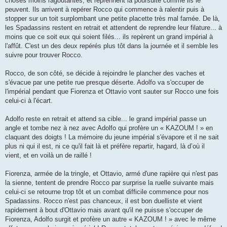
choses moins ragoutantes, et reprennent la poursuite comme ils le
peuvent. Ils arrivent à repérer Rocco qui commence à ralentir puis à
stopper sur un toit surplombant une petite placette très mal famée. De là,
les Spadassins restent en retrait et attendent de reprendre leur filature... à
moins que ce soit eux qui soient filés... ils repèrent un grand impérial à
l'affût. C'est un des deux repérés plus tôt dans la journée et il semble les
suivre pour trouver Rocco.
Rocco, de son côté, se décide à rejoindre le plancher des vaches et
s'évacue par une petite rue presque déserte. Adolfo va s'occuper de
l'impérial pendant que Fiorenza et Ottavio vont sauter sur Rocco une fois
celui-ci à l'écart.
Adolfo reste en retrait et attend sa cible... le grand impérial passe un
angle et tombe nez à nez avec Adolfo qui profère un « KAZOUM ! » en
claquant des doigts ! La mémoire du jeune impérial s'évapore et il ne sait
plus ni qui il est, ni ce qu'il fait là et préfère repartir, hagard, là d’où il
vient, et en voilà un de raillé !
Fiorenza, armée de la tringle, et Ottavio, armé d'une rapière qui n'est pas
la sienne, tentent de prendre Rocco par surprise la ruelle suivante mais
celui-ci se retourne trop tôt et un combat difficile commence pour nos
Spadassins. Rocco n'est pas chanceux, il est bon duelliste et vient
rapidement à bout d'Ottavio mais avant qu'il ne puisse s'occuper de
Fiorenza, Adolfo surgit et profère un autre « KAZOUM ! » avec le même