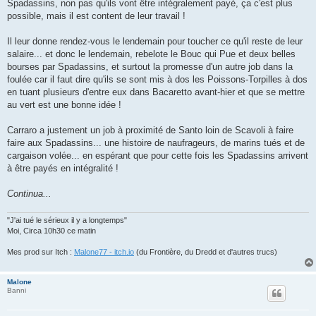
Spadassins, non pas qu'ils vont être intégralement payé, ça c'est plus
possible, mais il est content de leur travail !
Il leur donne rendez-vous le lendemain pour toucher ce qu'il reste de leur
salaire... et donc le lendemain, rebelote le Bouc qui Pue et deux belles
bourses par Spadassins, et surtout la promesse d'un autre job dans la
foulée car il faut dire qu'ils se sont mis à dos les Poissons-Torpilles à dos
en tuant plusieurs d'entre eux dans Bacaretto avant-hier et que se mettre
au vert est une bonne idée !
Carraro a justement un job à proximité de Santo loin de Scavoli à faire
faire aux Spadassins... une histoire de naufrageurs, de marins tués et de
cargaison volée... en espérant que pour cette fois les Spadassins arrivent
à être payés en intégralité !
Continua...
"J'ai tué le sérieux il y a longtemps"
Moi, Circa 10h30 ce matin
Mes prod sur Itch :
Malone77 - itch.io
(du Frontière, du Dredd et d'autres trucs)
Malone
Banni