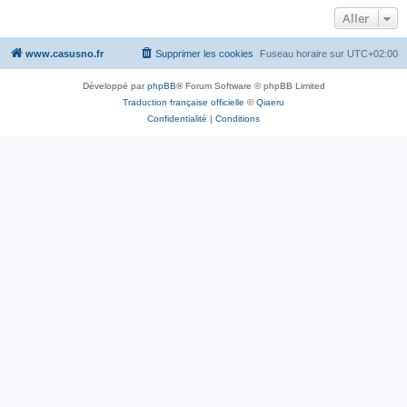
Aller
www.casusno.fr
Supprimer les cookies
Fuseau horaire sur
UTC+02:00
Développé par
phpBB
® Forum Software © phpBB Limited
Traduction française officielle
©
Qiaeru
Confidentialité
|
Conditions