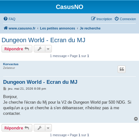
CasusNO
FAQ
Inscription
Connexion
www.casusno.fr
Les petites annonces
Je recherche
Dungeon World - Ecran du MJ
Répondre
1 message • Page
1
sur
1
Korvactus
Zelateur
Dungeon World - Ecran du MJ
M
jeu. mai 21, 2026 8:08 pm
e
s
Bonjour,
s
Je cherche l'écran du Mj pour la V2 de Dungeon World par 500 NDG. Si
a
g
quelqu'un a ça et cherche à s'en débarrasser, n'hésitez pas à me
e
contacter.
Répondre
1 message • Page
1
sur
1