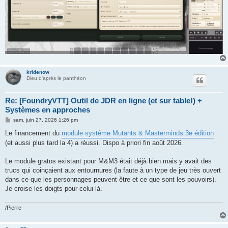
kridenow
Dieu d'après le panthéon
Re: [FoundryVTT] Outil de JDR en ligne (et sur table!) +
Systèmes en approches
M
sam. juin 27, 2026 1:26 pm
e
s
Le financement du
module système Mutants & Masterminds 3e édition
s
(et aussi plus tard la 4) a réussi. Dispo à priori fin août 2026.
a
g
e
Le module gratos existant pour M&M3 était déjà bien mais y avait des
trucs qui coinçaient aux entournures (la faute à un type de jeu très ouvert
dans ce que les personnages peuvent être et ce que sont les pouvoirs).
Je croise les doigts pour celui là.
/Pierre