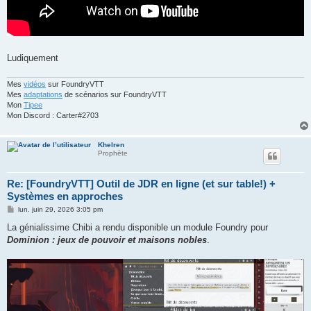
Ludiquement
Mes
vidéos
sur FoundryVTT
Mes
adaptations
de scénarios sur FoundryVTT
Mon
Tipee
Mon Discord : Carter#2703
Khelren
Prophète
Re: [FoundryVTT] Outil de JDR en ligne (et sur table!) +
Systèmes en approches
M
lun. juin 29, 2026 3:05 pm
e
s
La génialissime Chibi a rendu disponible un module Foundry pour
s
Dominion : jeux de pouvoir et maisons nobles
.
a
g
e