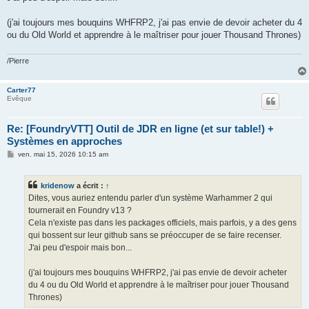
(j'ai toujours mes bouquins WHFRP2, j'ai pas envie de devoir acheter du 4
ou du Old World et apprendre à le maîtriser pour jouer Thousand Thrones)
/Pierre
Carter77
Evêque
Re: [FoundryVTT] Outil de JDR en ligne (et sur table!) +
Systèmes en approches
M
ven. mai 15, 2026 10:15 am
e
s
s
kridenow
a écrit :
↑
a
g
Dites, vous auriez entendu parler d'un système Warhammer 2 qui
e
tournerait en Foundry v13 ?
Cela n'existe pas dans les packages officiels, mais parfois, y a des gens
qui bossent sur leur github sans se préoccuper de se faire recenser.
J'ai peu d'espoir mais bon...
(j'ai toujours mes bouquins WHFRP2, j'ai pas envie de devoir acheter
du 4 ou du Old World et apprendre à le maîtriser pour jouer Thousand
Thrones)