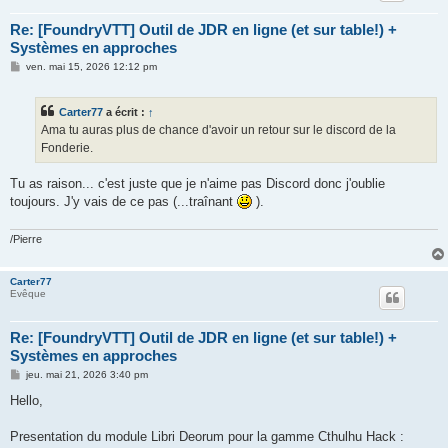
Re: [FoundryVTT] Outil de JDR en ligne (et sur table!) +
Systèmes en approches
M
ven. mai 15, 2026 12:12 pm
e
s
s
Carter77
a écrit :
↑
a
g
Ama tu auras plus de chance d'avoir un retour sur le discord de la
e
Fonderie.
Tu as raison... c'est juste que je n'aime pas Discord donc j'oublie
toujours. J'y vais de ce pas (...traînant
).
/Pierre
Carter77
Evêque
Re: [FoundryVTT] Outil de JDR en ligne (et sur table!) +
Systèmes en approches
M
jeu. mai 21, 2026 3:40 pm
e
s
Hello,
s
a
g
Presentation du module Libri Deorum pour la gamme Cthulhu Hack :
e