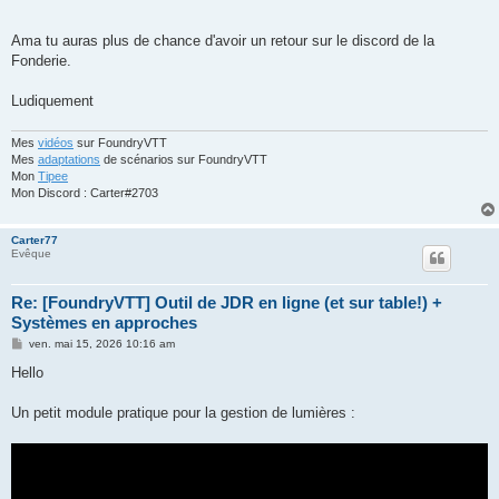
Ama tu auras plus de chance d'avoir un retour sur le discord de la
Fonderie.
Ludiquement
Mes
vidéos
sur FoundryVTT
Mes
adaptations
de scénarios sur FoundryVTT
Mon
Tipee
Mon Discord : Carter#2703
Carter77
Evêque
Re: [FoundryVTT] Outil de JDR en ligne (et sur table!) +
Systèmes en approches
M
ven. mai 15, 2026 10:16 am
e
s
Hello
s
a
g
Un petit module pratique pour la gestion de lumières :
e