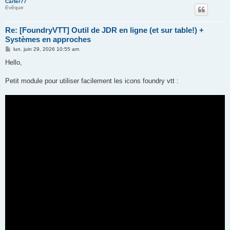
Carter77
Evêque
Re: [FoundryVTT] Outil de JDR en ligne (et sur table!) +
Systèmes en approches
M
lun. juin 29, 2026 10:55 am
e
s
Hello,
s
a
g
Petit module pour utiliser facilement les icons foundry vtt :
e