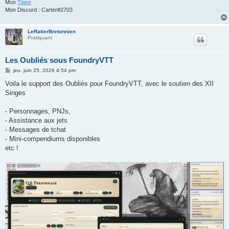
Mon
Tipee
Mon Discord : Carter#2703
LeRatierBretonnien
Pratiquant
Les Oubliés sous FoundryVTT
M
jeu. juin 25, 2026 4:54 pm
e
s
Voila le support des Oubliés pour FoundryVTT, avec le soutien des XII
s
Singes
a
g
e
- Personnages, PNJs,
- Assistance aux jets
- Messages de tchat
- Mini-compendiums disponibles
etc !