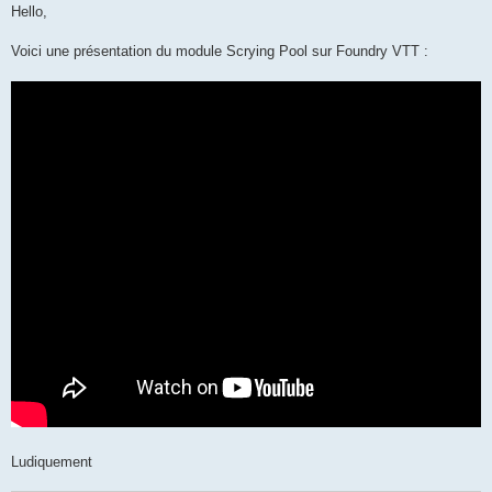
s
Hello,
s
a
g
Voici une présentation du module Scrying Pool sur Foundry VTT :
e
Ludiquement