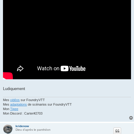
Ludiquement
Mes
vidéos
sur FoundryVTT
Mes
adaptations
de scénarios sur FoundryVTT
Mon
Tipee
Mon Discord : Carter#2703
kridenow
Dieu d'après le panthéon