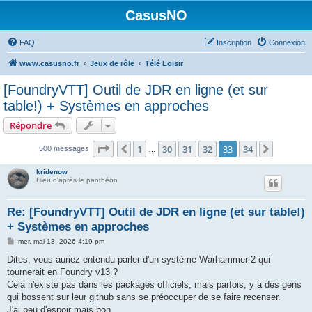
CasusNO
FAQ
Inscription
Connexion
www.casusno.fr
Jeux de rôle
Télé Loisir
[FoundryVTT] Outil de JDR en ligne (et sur
table!) + Systèmes en approches
Répondre
Page
33
sur
34
1
30
31
32
33
34
Précédent
Suivant
500 messages
…
kridenow
Dieu d'après le panthéon
Re: [FoundryVTT] Outil de JDR en ligne (et sur table!)
+ Systèmes en approches
M
mer. mai 13, 2026 4:19 pm
e
s
Dites, vous auriez entendu parler d'un système Warhammer 2 qui
s
tournerait en Foundry v13 ?
a
g
Cela n'existe pas dans les packages officiels, mais parfois, y a des gens
e
qui bossent sur leur github sans se préoccuper de se faire recenser.
J'ai peu d'espoir mais bon...