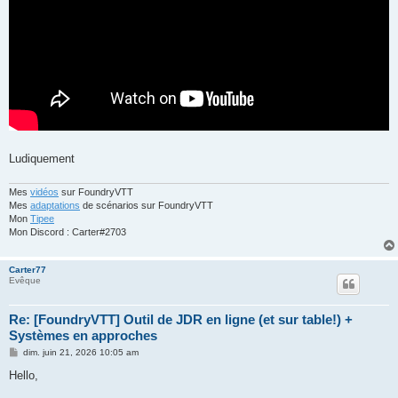
Ludiquement
Mes
vidéos
sur FoundryVTT
Mes
adaptations
de scénarios sur FoundryVTT
Mon
Tipee
Mon Discord : Carter#2703
Carter77
Evêque
Re: [FoundryVTT] Outil de JDR en ligne (et sur table!) +
Systèmes en approches
M
dim. juin 21, 2026 10:05 am
e
s
Hello,
s
a