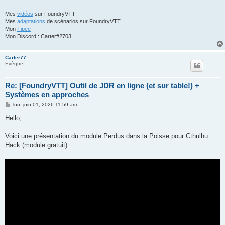
Mes
vidéos
sur FoundryVTT
Mes
adaptations
de scénarios sur FoundryVTT
Mon
Tipee
Mon Discord : Carter#2703
Carter77
Evêque
Re: [FoundryVTT] Outil de JDR en ligne (et sur table!) +
Systèmes en approches
M
lun. juin 01, 2026 11:59 am
e
s
Hello,
s
a
g
Voici une présentation du module Perdus dans la Poisse pour Cthulhu
e
Hack (module gratuit) :