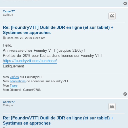
Carter77
Evêque
Re: [FoundryVTT] Outil de JDR en ligne (et sur table!) +
Systèmes en approches
M
sam. mai 23, 2026 11:16 am
e
s
Hello,
s
Anniversaire chez Foundry VTT (jusqu'au 31/05) !
a
g
Profitez de -20% pour l'achat d'une licence sur Foundry VTT :
e
https://foundryvtt.com/purchase/
Ludiquement
Mes
vidéos
sur FoundryVTT
Mes
adaptations
de scénarios sur FoundryVTT
Mon
Tipee
Mon Discord : Carter#2703
Carter77
Evêque
Re: [FoundryVTT] Outil de JDR en ligne (et sur table!) +
Systèmes en approches