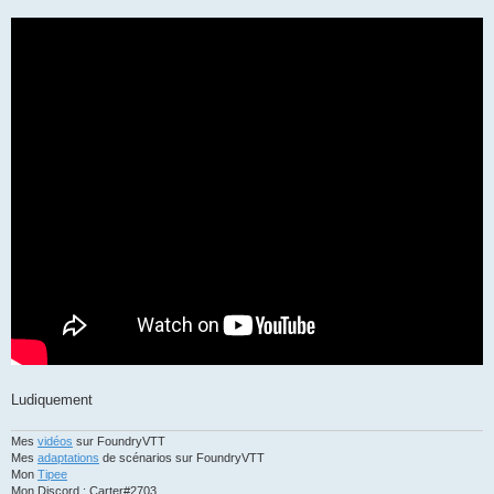
Ludiquement
Mes
vidéos
sur FoundryVTT
Mes
adaptations
de scénarios sur FoundryVTT
Mon
Tipee
Mon Discord : Carter#2703