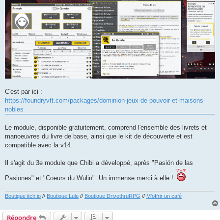
C'est par ici :
https://foundryvtt.com/packages/dominion-jeux-de-pouvoir-et-maisons-
nobles
Le module, disponible gratuitement, comprend l'ensemble des livrets et
manoeuvres du livre de base, ainsi que le kit de découverte et est
compatible avec la v14.
Il s'agit du 3e module que Chibi a développé, après "Pasión de las
Pasiones" et "Coeurs du Wulin". Un immense merci à elle !
Boutique itch.io
//
Boutique Lulu
//
Boutique DrivethruRPG
//
M'offrir un café
Répondre