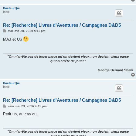
DocteurQui
Initié
Re: [Recherche] Livres d'Aventures / Campagnes D&D5
M
mar. avr. 28, 2026 5:11 pm
e
s
MAJ et Up
s
a
g
e
"On n'arrête pas de jouer parce qu'on devient vieux ; on devient vieux parce
qu'on arrête de jouer."
George Bernard Shaw
DocteurQui
Initié
Re: [Recherche] Livres d'Aventures / Campagnes D&D5
M
sam. mai 23, 2026 4:42 pm
e
s
Petit up, au cas ou.
s
a
g
e
"On n'arrête pas de jouer parce qu'on devient vieux ; on devient vieux parce