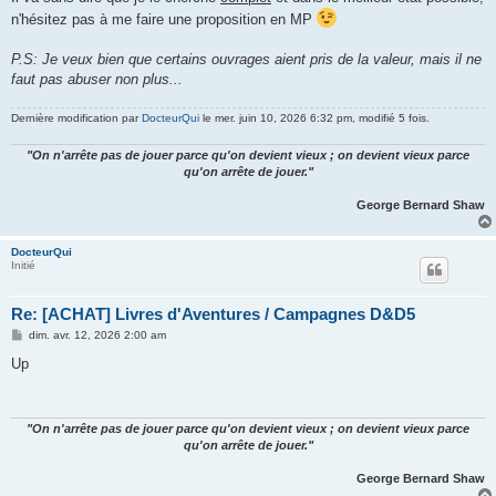
n'hésitez pas à me faire une proposition en MP
P.S: Je veux bien que certains ouvrages aient pris de la valeur, mais il ne
faut pas abuser non plus...
Dernière modification par
DocteurQui
le mer. juin 10, 2026 6:32 pm, modifié 5 fois.
"On n'arrête pas de jouer parce qu'on devient vieux ; on devient vieux parce
qu'on arrête de jouer."
George Bernard Shaw
DocteurQui
Initié
Re: [ACHAT] Livres d'Aventures / Campagnes D&D5
M
dim. avr. 12, 2026 2:00 am
e
s
Up
s
a
g
e
"On n'arrête pas de jouer parce qu'on devient vieux ; on devient vieux parce
qu'on arrête de jouer."
George Bernard Shaw