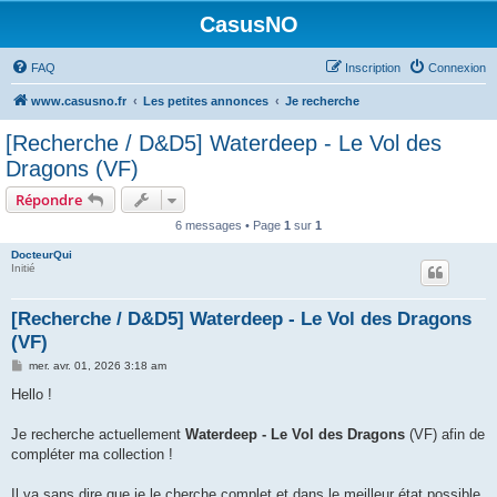
CasusNO
FAQ
Inscription
Connexion
www.casusno.fr
Les petites annonces
Je recherche
[Recherche / D&D5] Waterdeep - Le Vol des
Dragons (VF)
Répondre
6 messages • Page
1
sur
1
DocteurQui
Initié
[Recherche / D&D5] Waterdeep - Le Vol des Dragons
(VF)
M
mer. avr. 01, 2026 3:18 am
e
s
Hello !
s
a
g
Je recherche actuellement
Waterdeep - Le Vol des Dragons
(VF)
afin de
e
compléter ma collection !
Il va sans dire que je le cherche
complet
et dans le meilleur état possible,