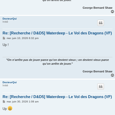
qu'on arrête de jouer."
George Bernard Shaw
DocteurQui
Initié
Re: [Recherche / D&D5] Waterdeep - Le Vol des Dragons (VF)
M
mer. juin 10, 2026 6:32 pm
e
s
Up !
s
a
g
e
"On n'arrête pas de jouer parce qu'on devient vieux ; on devient vieux parce
qu'on arrête de jouer."
George Bernard Shaw
DocteurQui
Initié
Re: [Recherche / D&D5] Waterdeep - Le Vol des Dragons (VF)
M
mar. juin 30, 2026 1:08 am
e
s
Up
s
a