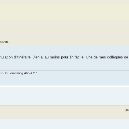
rouve.
ulation d'itinéraire. J'en ai au moins pour 1h facile. Une de mes collègues de t
r Do Something About It."
je