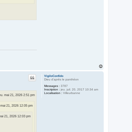
u
d
i
a
n
H
a
u
VigiloConfido
t
Dieu d'après le panthéon
Messages :
3787
Inscription :
jeu. juil. 20, 2017 10:34 am
Localisation :
Villeurbanne
eu. mai 21, 2026 2:51 pm
. mai 21, 2026 12:05 pm
mai 21, 2026 12:03 pm