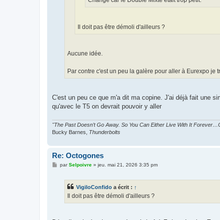
Changé car le Double Mixte était trop petit.
Il doit pas être démoli d'ailleurs ?
Aucune idée.
Par contre c'est un peu la galère pour aller à Eurexpo je t
C'est un peu ce que m'a dit ma copine. J'ai déjà fait une sim
qu'avec le T5 on devrait pouvoir y aller
"The Past Doesn’t Go Away. So You Can Either Live With It Forever…O
Bucky Barnes,
Thunderbolts
Re: Octogones
M
par
Selpoivre
»
jeu. mai 21, 2026 3:35 pm
e
s
s
VigiloConfido
a écrit :
↑
a
g
Il doit pas être démoli d'ailleurs ?
e