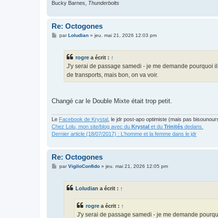
Bucky Barnes,
Thunderbolts
Re: Octogones
M
par
Loludian
»
jeu. mai 21, 2026 12:03 pm
e
s
s
rogre
a écrit :
↑
a
g
J'y serai de passage samedi - je me demande pourquoi ils
e
de transports, mais bon, on va voir.
Changé car le Double Mixte était trop petit.
Le
Facebook de Krystal
, le jdr post-apo optimiste (mais pas bisounour
Chez Lolu, mon site/blog avec du
Krystal
et du
Trinités
dedans.
Dernier article (18/07/2017) : L'homme et la femme dans le jdr
Re: Octogones
M
par
VigiloConfido
»
jeu. mai 21, 2026 12:05 pm
e
s
s
Loludian
a écrit :
↑
a
g
e
rogre
a écrit :
↑
J'y serai de passage samedi - je me demande pourquoi 