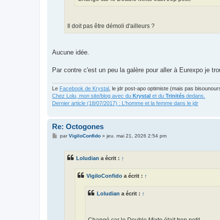
Il doit pas être démoli d'ailleurs ?
Aucune idée.
Par contre c'est un peu la galère pour aller à Eurexpo je tr
Le
Facebook de Krystal
, le jdr post-apo optimiste (mais pas bisounour
Chez Lolu, mon site/blog avec du
Krystal
et du
Trinités
dedans.
Dernier article (18/07/2017) : L'homme et la femme dans le jdr
Re: Octogones
M
par
VigiloConfido
»
jeu. mai 21, 2026 2:54 pm
e
s
s
Loludian
a écrit :
↑
a
g
e
VigiloConfido
a écrit :
↑
Loludian
a écrit :
↑