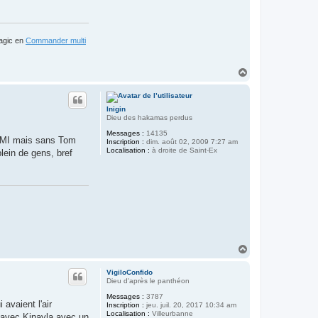
a
c
t
e
r
Magic en
Commander multi
S
e
l
H
p
o
a
i
u
v
t
r
Inigin
e
Dieu des hakamas perdus
Messages :
14135
t MI mais sans Tom
Inscription :
dim. août 02, 2009 7:27 am
Localisation :
à droite de Saint-Ex
lein de gens, bref
H
a
u
VigiloConfido
t
Dieu d'après le panthéon
Messages :
3787
avaient l'air
Inscription :
jeu. juil. 20, 2017 10:34 am
Localisation :
Villeurbanne
s avec Kinayla avec un