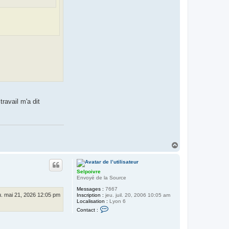
ravail m'a dit
H
a
u
t
Selpoivre
Envoyé de la Source
Messages :
7667
u. mai 21, 2026 12:05 pm
Inscription :
jeu. juil. 20, 2006 10:05 am
Localisation :
Lyon 6
C
Contact :
o
n
t