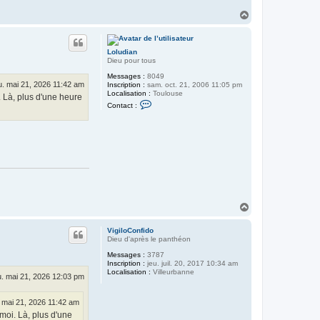
H
a
u
t
Loludian
Dieu pour tous
Messages :
8049
u. mai 21, 2026 11:42 am
Inscription :
sam. oct. 21, 2006 11:05 pm
Localisation :
Toulouse
. Là, plus d'une heure
C
Contact :
o
n
t
a
c
t
e
r
L
o
l
u
H
d
a
i
u
a
VigiloConfido
t
n
Dieu d'après le panthéon
Messages :
3787
Inscription :
jeu. juil. 20, 2017 10:34 am
Localisation :
Villeurbanne
u. mai 21, 2026 12:03 pm
. mai 21, 2026 11:42 am
moi. Là, plus d'une