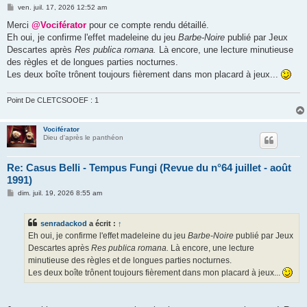
M
ven. juil. 17, 2026 12:52 am
e
s
Merci
@Vociférator
pour ce compte rendu détaillé.
s
Eh oui, je confirme l'effet madeleine du jeu
Barbe-Noire
publié par Jeux
a
g
Descartes après
Res publica romana.
Là encore, une lecture minutieuse
e
des règles et de longues parties nocturnes.
Les deux boîte trônent toujours fièrement dans mon placard à jeux...
Point De CLETCSOOEF : 1
Vociférator
Dieu d'après le panthéon
Re: Casus Belli - Tempus Fungi (Revue du n°64 juillet - août
1991)
M
dim. juil. 19, 2026 8:55 am
e
s
s
senradackod
a écrit :
↑
a
g
Eh oui, je confirme l'effet madeleine du jeu
Barbe-Noire
publié par Jeux
e
Descartes après
Res publica romana.
Là encore, une lecture
minutieuse des règles et de longues parties nocturnes.
Les deux boîte trônent toujours fièrement dans mon placard à jeux...