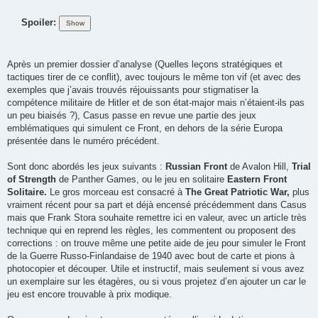
Spoiler:
Après un premier dossier d’analyse (Quelles leçons stratégiques et
tactiques tirer de ce conflit), avec toujours le même ton vif (et avec des
exemples que j’avais trouvés réjouissants pour stigmatiser la
compétence militaire de Hitler et de son état-major mais n’étaient-ils pas
un peu biaisés ?), Casus passe en revue une partie des jeux
emblématiques qui simulent ce Front, en dehors de la série Europa
présentée dans le numéro précédent.
Sont donc abordés les jeux suivants :
Russian Front
de Avalon Hill,
Trial
of Strength
de Panther Games, ou le jeu en solitaire
Eastern Front
Solitaire.
Le gros morceau est consacré à
The Great Patriotic War,
plus
vraiment récent pour sa part et déjà encensé précédemment dans Casus
mais que Frank Stora souhaite remettre ici en valeur, avec un article très
technique qui en reprend les règles, les commentent ou proposent des
corrections : on trouve même une petite aide de jeu pour simuler le Front
de la Guerre Russo-Finlandaise de 1940 avec bout de carte et pions à
photocopier et découper. Utile et instructif, mais seulement si vous avez
un exemplaire sur les étagères, ou si vous projetez d’en ajouter un car le
jeu est encore trouvable à prix modique.