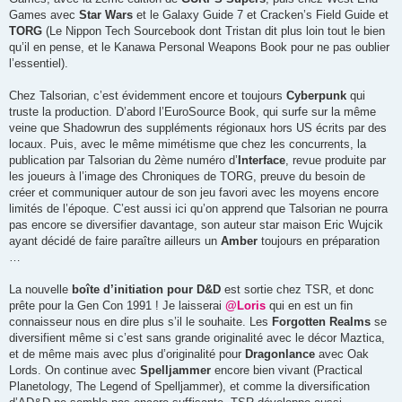
Games avec
Star Wars
et le Galaxy Guide 7 et Cracken’s Field Guide et
TORG
(Le Nippon Tech Sourcebook dont Tristan dit plus loin tout le bien
qu’il en pense, et le Kanawa Personal Weapons Book pour ne pas oublier
l’essentiel).
Chez Talsorian, c’est évidemment encore et toujours
Cyberpunk
qui
truste la production. D’abord l’EuroSource Book, qui surfe sur la même
veine que Shadowrun des suppléments régionaux hors US écrits par des
locaux. Puis, avec le même mimétisme que chez les concurrents, la
publication par Talsorian du 2ème numéro d’
Interface
, revue produite par
les joueurs à l’image des Chroniques de TORG, preuve du besoin de
créer et communiquer autour de son jeu favori avec les moyens encore
limités de l’époque. C’est aussi ici qu’on apprend que Talsorian ne pourra
pas encore se diversifier davantage, son auteur star maison Eric Wujcik
ayant décidé de faire paraître ailleurs un
Amber
toujours en préparation
…
La nouvelle
boîte d’initiation pour D&D
est sortie chez TSR, et donc
prête pour la Gen Con 1991 ! Je laisserai
@Loris
qui en est un fin
connaisseur nous en dire plus s’il le souhaite. Les
Forgotten Realms
se
diversifient même si c’est sans grande originalité avec le décor Maztica,
et de même mais avec plus d’originalité pour
Dragonlance
avec Oak
Lords. On continue avec
Spelljammer
encore bien vivant (Practical
Planetology, The Legend of Spelljammer), et comme la diversification