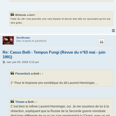
Mildendo a écrit :
Faire du Jdr c'est prendre une voix bizarre et lancer des dés en racontant qu'on tue
des gobs.
Vociférator
Dieu d'après le panthéon
Re: Casus Belli - Tempus Fungi (Revue du n°63 mai - juin
1991)
M
mer. juin 03, 2026 3:13 pm
e
s
s
Florentbzh
a écrit :
↑
a
g
e
2° Pour le tropisme pro-soviétique du dit Laurent Henninger, ...
Tristan
a écrit :
↑
C’est bien le même Laurent Henninger, oui. Je me souviens de lui à la
rédaction, expliquant que la Russie de la Seconde guerre mondiale
était bien différente de ce qu’on s’en représentait à l’Ouest, avec un art