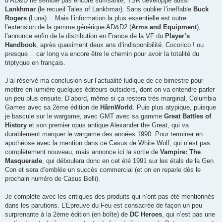
d’AD&D ne semble pas encore suffisante, TSR développe aussi
Lankhmar
(le recueil Tales of Lankhmar). Sans oublier l’ineffable
Buck
Rogers
(Luna)… Mais l’information la plus essentielle est outre
l’extension de la gamme générique AD&D2 (
Arms and Equipment
),
l’annonce enfin de la distribution en France de la VF du
Player’s
Handbook
, après quasiment deux ans d’indisponibilité. Cocorico ! ou
presque… car long va encore être le chemin pour avoir la totalité du
triptyque en français.
J’ai réservé ma conclusion sur l’actualité ludique de ce bimestre pour
mettre en lumière quelques éditeurs outsiders, dont on va entendre parler
un peu plus ensuite. D’abord, même si ça restera très marginal, Columbia
Games avec sa 2ème édition de
HârnWorld
. Puis plus atypique, puisque
je bascule sur le wargame, avec GMT avec sa gamme
Great Battles of
History
et son premier opus antique Alexander the Great, qui va
durablement marquer le wargame des années 1990. Pour terminer en
apothéose avec la mention dans ce Casus de White Wolf, qui n’est pas
complètement nouveau, mais annonce ici la sortie de
Vampire: The
Masquerade
, qui déboulera donc en cet été 1991 sur les étals de la Gen
Con et sera d’emblée un succès commercial (et on en reparle dès le
prochain numéro de Casus Belli).
Je complète avec les critiques des produits qui n’ont pas été mentionnés
dans les parutions. L’Epreuve du Feu est consacrée de façon un peu
surprenante à la 2ème édition (en boîte) de
DC Heroes
, qui n’est pas une