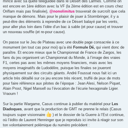
mince avec sa quête téléguidée dans le Désert des Larmes. Comme on
est encore en 1ère édition avec la VF (la 2ème édition est en cours chez
Oriflam mais pas finalisée),
@nonolimitus
trouverait de surcroît que cela
manque de démons. Mais pour le plaisir de jouer à Stormbringer, il y a
peut-être des éléments à reprendre de ce Désert balayé par les vents,
pour aller plus loin dans l’idée d’un bac à sable (et pour cause) et trouver
un nouveau souffle (et re-pour cause).
On passe sur le Jeu de Plateau avec une double page consacrée à ce
monument (en tout cas pour moi) qu’a été
Formule Dé,
qui vient donc de
paraître. Et encore mieux que le Championnat de France de Zargos, les
fans du jeu organisent un Championnat du Monde, à l’image des vraies
F1, certes pas avec les mêmes moyens financiers, mais avec les
moyens imaginatifs de Ludodélire, puisque les finales se joueront
physiquement sur des circuits géants. André Foussat nous fait ici un
article très détaillé sur ce jeu encore très récent, truffé de jeux de mots
pour faire référence aux pilotes de l’époque : Jean Alesi, Nelson Piquet,
Alain Prost, Nigel Mansell ou l’évocation de l’écurie hexagonale Ligier.
Vraoum !
Sur la partie Wargame, Casus continue à publier du matériel pour
Les
Diadoques
, avant que la production de GMT ne prenne le relais (Casus
toujours super visionnaire
) et le dossier de la Guerre à l’Est continue,
où l’édito de Laurent Henninger que je reproduis ici invite à réagir sur son
ton volontairement polémique du numéro précédent :