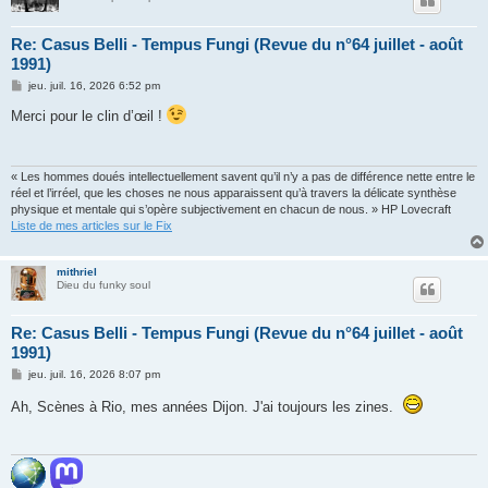
Re: Casus Belli - Tempus Fungi (Revue du n°64 juillet - août
1991)
M
jeu. juil. 16, 2026 6:52 pm
e
s
Merci pour le clin d’œil !
s
a
g
e
« Les hommes doués intellectuellement savent qu’il n’y a pas de différence nette entre le
réel et l’irréel, que les choses ne nous apparaissent qu’à travers la délicate synthèse
physique et mentale qui s’opère subjectivement en chacun de nous. » HP Lovecraft
Liste de mes articles sur le Fix
mithriel
Dieu du funky soul
Re: Casus Belli - Tempus Fungi (Revue du n°64 juillet - août
1991)
M
jeu. juil. 16, 2026 8:07 pm
e
s
Ah, Scènes à Rio, mes années Dijon. J'ai toujours les zines.
s
a
g
e