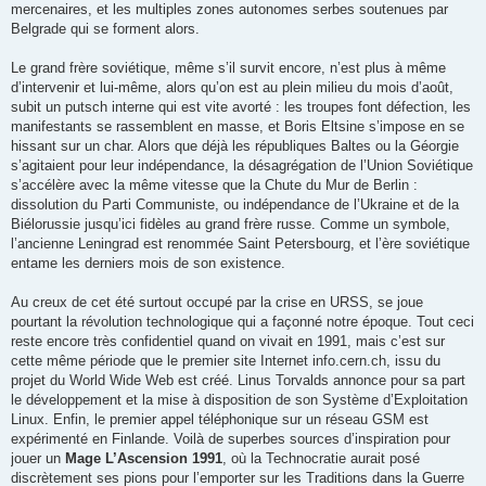
mercenaires, et les multiples zones autonomes serbes soutenues par
Belgrade qui se forment alors.
Le grand frère soviétique, même s’il survit encore, n’est plus à même
d’intervenir et lui-même, alors qu’on est au plein milieu du mois d’août,
subit un putsch interne qui est vite avorté : les troupes font défection, les
manifestants se rassemblent en masse, et Boris Eltsine s’impose en se
hissant sur un char. Alors que déjà les républiques Baltes ou la Géorgie
s’agitaient pour leur indépendance, la désagrégation de l’Union Soviétique
s’accélère avec la même vitesse que la Chute du Mur de Berlin :
dissolution du Parti Communiste, ou indépendance de l’Ukraine et de la
Biélorussie jusqu’ici fidèles au grand frère russe. Comme un symbole,
l’ancienne Leningrad est renommée Saint Petersbourg, et l’ère soviétique
entame les derniers mois de son existence.
Au creux de cet été surtout occupé par la crise en URSS, se joue
pourtant la révolution technologique qui a façonné notre époque. Tout ceci
reste encore très confidentiel quand on vivait en 1991, mais c’est sur
cette même période que le premier site Internet info.cern.ch, issu du
projet du World Wide Web est créé. Linus Torvalds annonce pour sa part
le développement et la mise à disposition de son Système d’Exploitation
Linux. Enfin, le premier appel téléphonique sur un réseau GSM est
expérimenté en Finlande. Voilà de superbes sources d’inspiration pour
jouer un
Mage L’Ascension 1991
, où la Technocratie aurait posé
discrètement ses pions pour l’emporter sur les Traditions dans la Guerre