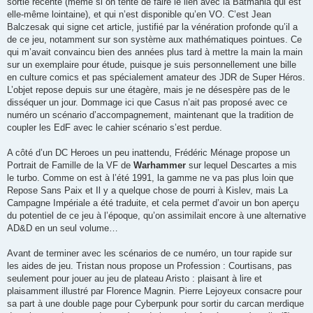
sortie récente (même si on tente de faire le lien avec la Batmania qui est
elle-même lointaine), et qui n’est disponible qu’en VO. C’est Jean
Balczesak qui signe cet article, justifié par la vénération profonde qu’il a
de ce jeu, notamment sur son système aux mathématiques pointues. Ce
qui m’avait convaincu bien des années plus tard à mettre la main la main
sur un exemplaire pour étude, puisque je suis personnellement une bille
en culture comics et pas spécialement amateur des JDR de Super Héros.
L’objet repose depuis sur une étagère, mais je ne désespère pas de le
disséquer un jour. Dommage ici que Casus n’ait pas proposé avec ce
numéro un scénario d’accompagnement, maintenant que la tradition de
coupler les EdF avec le cahier scénario s’est perdue.
A côté d’un DC Heroes un peu inattendu, Frédéric Ménage propose un
Portrait de Famille de la VF de
Warhammer
sur lequel Descartes a mis
le turbo. Comme on est à l’été 1991, la gamme ne va pas plus loin que
Repose Sans Paix et Il y a quelque chose de pourri à Kislev, mais La
Campagne Impériale a été traduite, et cela permet d’avoir un bon aperçu
du potentiel de ce jeu à l’époque, qu’on assimilait encore à une alternative
AD&D en un seul volume…
Avant de terminer avec les scénarios de ce numéro, un tour rapide sur
les aides de jeu. Tristan nous propose un Profession : Courtisans, pas
seulement pour jouer au jeu de plateau Aristo : plaisant à lire et
plaisamment illustré par Florence Magnin. Pierre Lejoyeux consacre pour
sa part à une double page pour Cyberpunk pour sortir du carcan merdique