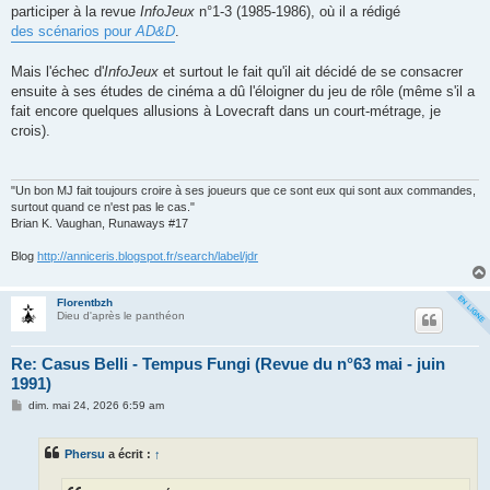
participer à la revue
InfoJeux
n°1-3 (1985-1986), où il a rédigé
des scénarios pour
AD&D
.
Mais l'échec d'
InfoJeux
et surtout le fait qu'il ait décidé de se consacrer
ensuite à ses études de cinéma a dû l'éloigner du jeu de rôle (même s'il a
fait encore quelques allusions à Lovecraft dans un court-métrage, je
crois).
"Un bon MJ fait toujours croire à ses joueurs que ce sont eux qui sont aux commandes,
surtout quand ce n'est pas le cas."
Brian K. Vaughan, Runaways #17
Blog
http://anniceris.blogspot.fr/search/label/jdr
Florentbzh
Dieu d'après le panthéon
Re: Casus Belli - Tempus Fungi (Revue du n°63 mai - juin
1991)
M
dim. mai 24, 2026 6:59 am
e
s
s
Phersu
a écrit :
↑
a
g
e