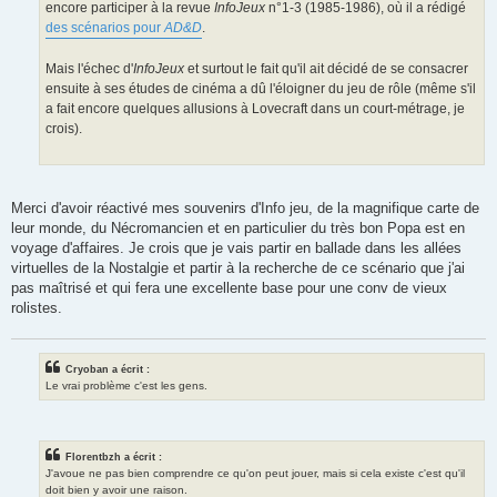
encore participer à la revue
InfoJeux
n°1-3 (1985-1986), où il a rédigé
des scénarios pour
AD&D
.
Mais l'échec d'
InfoJeux
et surtout le fait qu'il ait décidé de se consacrer
ensuite à ses études de cinéma a dû l'éloigner du jeu de rôle (même s'il
a fait encore quelques allusions à Lovecraft dans un court-métrage, je
crois).
Merci d'avoir réactivé mes souvenirs d'Info jeu, de la magnifique carte de
leur monde, du Nécromancien et en particulier du très bon Popa est en
voyage d'affaires. Je crois que je vais partir en ballade dans les allées
virtuelles de la Nostalgie et partir à la recherche de ce scénario que j'ai
pas maîtrisé et qui fera une excellente base pour une conv de vieux
rolistes.
Cryoban a écrit :
Le vrai problème c'est les gens.
Florentbzh a écrit :
J'avoue ne pas bien comprendre ce qu'on peut jouer, mais si cela existe c'est qu'il
doit bien y avoir une raison.