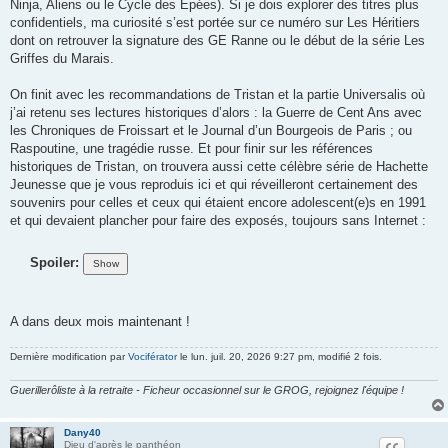
Ninja, Aliens ou le Cycle des Epées). Si je dois explorer des titres plus
confidentiels, ma curiosité s’est portée sur ce numéro sur Les Héritiers
dont on retrouver la signature des GE Ranne ou le début de la série Les
Griffes du Marais.
On finit avec les recommandations de Tristan et la partie Universalis où
j’ai retenu ses lectures historiques d’alors : la Guerre de Cent Ans avec
les Chroniques de Froissart et le Journal d’un Bourgeois de Paris ; ou
Raspoutine, une tragédie russe. Et pour finir sur les références
historiques de Tristan, on trouvera aussi cette célèbre série de Hachette
Jeunesse que je vous reproduis ici et qui réveilleront certainement des
souvenirs pour celles et ceux qui étaient encore adolescent(e)s en 1991
et qui devaient plancher pour faire des exposés, toujours sans Internet :
Spoiler:
A dans deux mois maintenant !
Dernière modification par
Vociférator
le lun. juil. 20, 2026 9:27 pm, modifié 2 fois.
Guerillerôliste à la retraite - Ficheur occasionnel sur le GROG, rejoignez l'équipe !
Dany40
Dieu d'après le panthéon