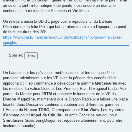
d’avoir un PC et un Modem, genre le truc qu’on ne voit même pas même
au cinéma tant l’informatique « de pointe » est encore un domaine
confidentiel, à moins de lire Sciences et Vie Micro…
On relèvera aussi la BD d’1 page que je reproduis ici du Barbare
Déchaîné sur la folie Pin’s qui battait alors son plein à l’époque, au point
de faire les titres des 20h :
https://www.ina.fr/ina-eclaire-actu/video/cab91047406/pin-s-mania-les-
epingles
Spoiler:
On bascule sur les prévisions météoludiques et les critiques ! Les
parutions ralentissent sur les VF avec la période des congés d’été
approchant : Fléo commence à développer la gamme
Mercenaires
avec
les modules La valise bleue et Les Premiers Pas. Hexagonal traduit Aux
portes du Mordor pour
JRTM
et annonce le lancement de la VF du
Dragon Magazine
, maintenant que le Dragon Radieux a laissé une place
béante. Jeux Descartes continue à soutenir ses différentes gammes :
L’Empire du Nil pour
TORG
, Outrespace pour
Star Wars
, Les Mystères
d’Arkham pour l’
Appel de Cthulhu
, et enfin Capitaine Vaudou pour
Simulacres
(mais SangDragon est repoussé ultérieurement, pour être
finalement sacrifié).