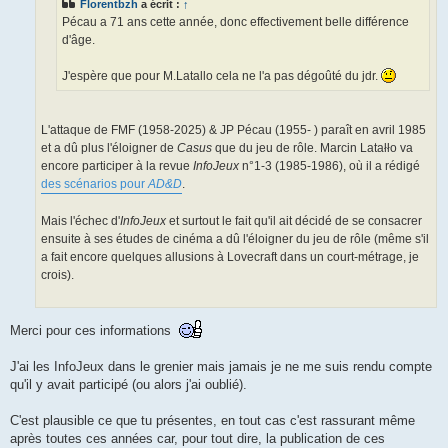
Florentbzh
a écrit :
↑
Pécau a 71 ans cette année, donc effectivement belle différence
d'âge.
J'espère que pour M.Latallo cela ne l'a pas dégoûté du jdr.
L'attaque de FMF (1958-2025) & JP Pécau (1955- ) paraît en avril 1985
et a dû plus l'éloigner de
Casus
que du jeu de rôle. Marcin Latałło va
encore participer à la revue
InfoJeux
n°1-3 (1985-1986), où il a rédigé
des scénarios pour
AD&D
.
Mais l'échec d'
InfoJeux
et surtout le fait qu'il ait décidé de se consacrer
ensuite à ses études de cinéma a dû l'éloigner du jeu de rôle (même s'il
a fait encore quelques allusions à Lovecraft dans un court-métrage, je
crois).
Merci pour ces informations
J'ai les InfoJeux dans le grenier mais jamais je ne me suis rendu compte
qu'il y avait participé (ou alors j'ai oublié).
C'est plausible ce que tu présentes, en tout cas c'est rassurant même
après toutes ces années car, pour tout dire, la publication de ces