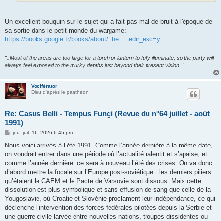
Un excellent bouquin sur le sujet qui a fait pas mal de bruit à l'époque de
sa sortie dans le petit monde du wargame:
https://books.google.fr/books/about/The ... edir_esc=y
"..Most of the areas are too large for a torch or lantern to fully illuminate, so the party will
always feel exposed to the murky depths just beyond their present vision.."
Vociférator
Dieu d'après le panthéon
Re: Casus Belli - Tempus Fungi (Revue du n°64 juillet - août
1991)
M
jeu. juil. 16, 2026 6:45 pm
e
s
Nous voici arrivés à l’été 1991. Comme l’année dernière à la même date,
s
on voudrait entrer dans une période où l’actualité ralentit et s’apaise, et
a
g
comme l’année dernière, ce sera à nouveau l’été des crises. On va donc
e
d’abord mettre la focale sur l’Europe post-soviétique : les derniers piliers
qu’étaient le CAEM et le Pacte de Varsovie sont dissous. Mais cette
dissolution est plus symbolique et sans effusion de sang que celle de la
Yougoslavie, où Croatie et Slovénie proclament leur indépendance, ce qui
déclenche l’intervention des forces fédérales pilotées depuis la Serbie et
une guerre civile larvée entre nouvelles nations, troupes dissidentes ou