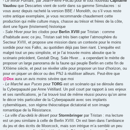
-
Le Miroir Fumant
, par Jean-Pierre Pécau pour le tout nouveau
Capitaine
Vaudou
que Descartes vient de sortir dans sa gamme Simulacres : si
vous avez depuis racheté la version BBE / Monolith, ou s’il vous reste
votre antique exemplaire, je vous recommande chaudement cette
production qui mêle culture maya, chasse au trésor et frères de la côte,
dont une figure (tristement) historique
-
Sale Hiver pour les clodos
pour
Berlin XVIII
par Tristan : comme
d’habitude avec ce jeu, Tristan sait très bien capter l’atmosphère du
Secteur XVIII, et propose une mission dans un contexte pour le moins
sordide pour nos Falks, au quotidien déjà pas bien riant. L’enquête est
malgré tout un peu simpliste, et je l’ai trouvée moins aboutie que le
scénario précédent, Gestalt Drug. Sale Hiver… a cependant le mérite de
proposer un large panorama de la faune qui peuple Berlin en cette fin de
XXIème siècle, et peut se révéler utile pour proposer un tour d’horizon, ou
pour en piquer un décor ou des PNJ à réutiliser ailleurs. Peut-être que
@Dox
aura un avis moins sévère que moi
-
Le Marché aux Puces
pour
TORG
est un scénario qui se déroule dans
la Cyberpapauté par Anne Vétillard. Un poil court par rapport à ses enjeux
et ses ramifications, je l’ai trouvé tout de même réussi pourvu qu’on aime
le décor très particulier de la Cyberpapauté avec ses implants
cybernétiques, son régime théocratique dictatorial et son image
romantique de la Résistance.
-
La ville d’au-delà le désert
pour
Stormbringer
par Tristan : ma lecture
est un peu similaire à celle de Berlin XVIII. On est bien dans l’ambiance
du jeu et des écrits de Moorcock, mais son intrigue m’a semblé un peu