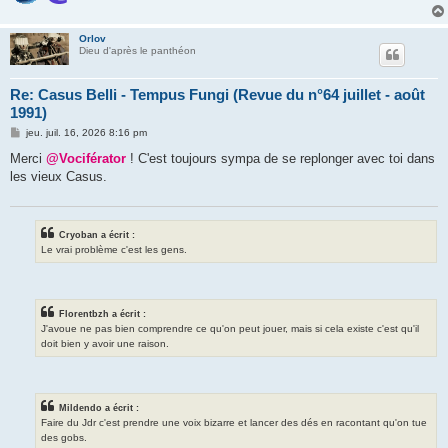
Orlov
Dieu d'après le panthéon
Re: Casus Belli - Tempus Fungi (Revue du n°64 juillet - août
1991)
M
jeu. juil. 16, 2026 8:16 pm
e
s
Merci
@Vociférator
! C'est toujours sympa de se replonger avec toi dans
s
les vieux Casus.
a
g
e
Cryoban a écrit :
Le vrai problème c'est les gens.
Florentbzh a écrit :
J'avoue ne pas bien comprendre ce qu'on peut jouer, mais si cela existe c'est qu'il
doit bien y avoir une raison.
Mildendo a écrit :
Faire du Jdr c'est prendre une voix bizarre et lancer des dés en racontant qu'on tue
des gobs.