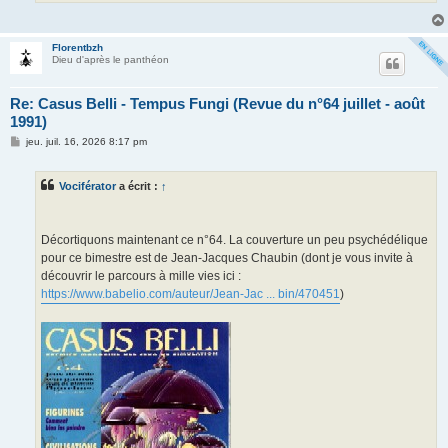
Florentbzh
Dieu d'après le panthéon
Re: Casus Belli - Tempus Fungi (Revue du n°64 juillet - août
1991)
M
jeu. juil. 16, 2026 8:17 pm
e
s
s
Vociférator
a écrit :
↑
a
g
e
Décortiquons maintenant ce n°64. La couverture un peu psychédélique
pour ce bimestre est de Jean-Jacques Chaubin (dont je vous invite à
découvrir le parcours à mille vies ici :
https://www.babelio.com/auteur/Jean-Jac ... bin/470451
)