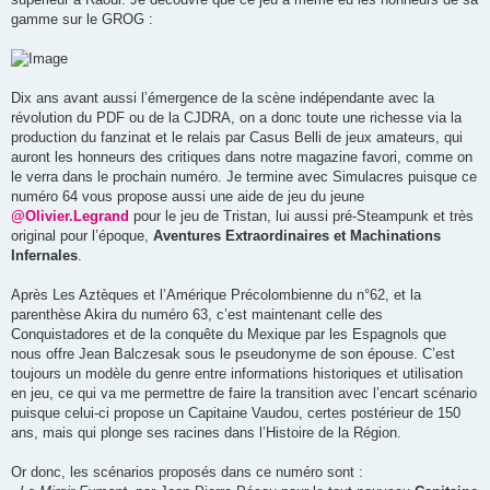
gamme sur le GROG :
Dix ans avant aussi l’émergence de la scène indépendante avec la
révolution du PDF ou de la CJDRA, on a donc toute une richesse via la
production du fanzinat et le relais par Casus Belli de jeux amateurs, qui
auront les honneurs des critiques dans notre magazine favori, comme on
le verra dans le prochain numéro. Je termine avec Simulacres puisque ce
numéro 64 vous propose aussi une aide de jeu du jeune
@Olivier.Legrand
pour le jeu de Tristan, lui aussi pré-Steampunk et très
original pour l’époque,
Aventures Extraordinaires et Machinations
Infernales
.
Après Les Aztèques et l’Amérique Précolombienne du n°62, et la
parenthèse Akira du numéro 63, c’est maintenant celle des
Conquistadores et de la conquête du Mexique par les Espagnols que
nous offre Jean Balczesak sous le pseudonyme de son épouse. C’est
toujours un modèle du genre entre informations historiques et utilisation
en jeu, ce qui va me permettre de faire la transition avec l’encart scénario
puisque celui-ci propose un Capitaine Vaudou, certes postérieur de 150
ans, mais qui plonge ses racines dans l’Histoire de la Région.
Or donc, les scénarios proposés dans ce numéro sont :