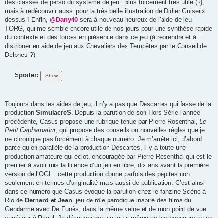
des classes de perso du système de jeu : plus forcément très utile (?),
mais à redécouvrir aussi pour la très belle illustration de Didier Guiserix
dessus ! Enfin,
@Dany40
sera à nouveau heureux de l’aide de jeu
TORG, qui me semble encore utile de nos jours pour une synthèse rapide
du contexte et des forces en présence dans ce jeu (à reprendre et à
distribuer en aide de jeu aux Chevaliers des Tempêtes par le Conseil de
Delphes ?).
Spoiler:
Toujours dans les aides de jeu, il n’y a pas que Descartes qui fasse de la
production
SimulacreS
. Depuis la parution de son Hors-Série l’année
précédente, Casus propose une rubrique tenue par Pierre Rosenthal,
Le
Petit Capharnaüm
, qui propose des conseils ou nouvelles règles que je
ne chronique pas forcément à chaque numéro. Je m’arrête ici, d’abord
parce qu’en parallèle de la production Descartes, il y a toute une
production amateure qui éclot, encouragée par Pierre Rosenthal qui est le
premier à avoir mis la licence d’un jeu en libre, dix ans avant la première
version de l’OGL : cette production donne parfois des pépites non
seulement en termes d’originalité mais aussi de publication. C’est ainsi
dans ce numéro que Casus évoque la parution chez le fanzine Scène à
Rio de
Bernard et Jean
, jeu de rôle parodique inspiré des films du
Gendarme avec De Funès, dans la même veine et de mon point de vue
supérieur à Raoul. Je découvre que ce jeu a même eu les honneurs de sa