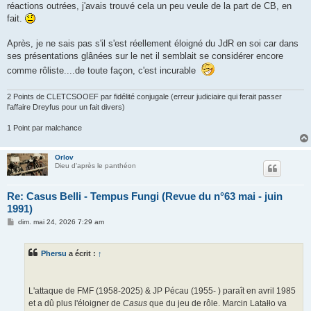
réactions outrées, j'avais trouvé cela un peu veule de la part de CB, en
fait.
Après, je ne sais pas s'il s'est réellement éloigné du JdR en soi car dans
ses présentations glânées sur le net il semblait se considérer encore
comme rôliste....de toute façon, c'est incurable
2 Points de CLETCSOOEF par fidélité conjugale (erreur judiciaire qui ferait passer
l'affaire Dreyfus pour un fait divers)
1 Point par malchance
Orlov
Dieu d'après le panthéon
Re: Casus Belli - Tempus Fungi (Revue du n°63 mai - juin
1991)
M
dim. mai 24, 2026 7:29 am
e
s
s
Phersu
a écrit :
↑
a
g
e
L'attaque de FMF (1958-2025) & JP Pécau (1955- ) paraît en avril 1985
et a dû plus l'éloigner de
Casus
que du jeu de rôle. Marcin Latałło va