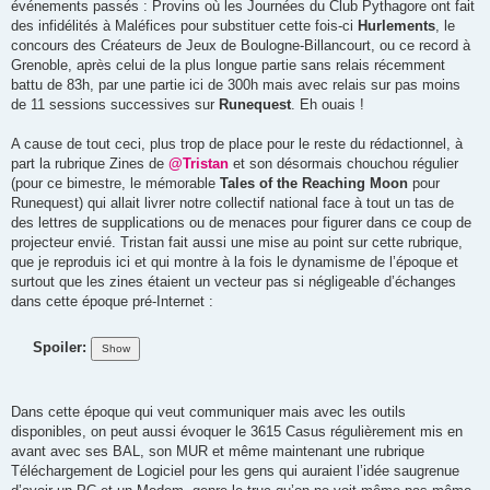
événements passés : Provins où les Journées du Club Pythagore ont fait
des infidélités à Maléfices pour substituer cette fois-ci
Hurlements
, le
concours des Créateurs de Jeux de Boulogne-Billancourt, ou ce record à
Grenoble, après celui de la plus longue partie sans relais récemment
battu de 83h, par une partie ici de 300h mais avec relais sur pas moins
de 11 sessions successives sur
Runequest
. Eh ouais !
A cause de tout ceci, plus trop de place pour le reste du rédactionnel, à
part la rubrique Zines de
@Tristan
et son désormais chouchou régulier
(pour ce bimestre, le mémorable
Tales of the Reaching Moon
pour
Runequest) qui allait livrer notre collectif national face à tout un tas de
des lettres de supplications ou de menaces pour figurer dans ce coup de
projecteur envié. Tristan fait aussi une mise au point sur cette rubrique,
que je reproduis ici et qui montre à la fois le dynamisme de l’époque et
surtout que les zines étaient un vecteur pas si négligeable d’échanges
dans cette époque pré-Internet :
Spoiler:
Dans cette époque qui veut communiquer mais avec les outils
disponibles, on peut aussi évoquer le 3615 Casus régulièrement mis en
avant avec ses BAL, son MUR et même maintenant une rubrique
Téléchargement de Logiciel pour les gens qui auraient l’idée saugrenue