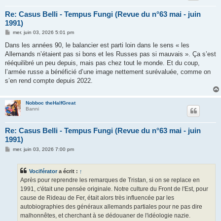
Re: Casus Belli - Tempus Fungi (Revue du n°63 mai - juin
1991)
M
mer. juin 03, 2026 5:01 pm
e
s
Dans les années 90, le balancier est parti loin dans le sens « les
s
Allemands n’étaient pas si bons et les Russes pas si mauvais ». Ça s’est
a
g
rééquilibré un peu depuis, mais pas chez tout le monde. Et du coup,
e
l’armée russe a bénéficié d’une image nettement surévaluée, comme on
s’en rend compte depuis 2022.
Nobboc theHalfGreat
Banni
Re: Casus Belli - Tempus Fungi (Revue du n°63 mai - juin
1991)
M
mer. juin 03, 2026 7:00 pm
e
s
s
Vociférator
a écrit :
↑
a
g
Après pour reprendre les remarques de Tristan, si on se replace en
e
1991, c'était une pensée originale. Notre culture du Front de l'Est, pour
cause de Rideau de Fer, était alors très influencée par les
autobiographies des généraux allemands partiales pour ne pas dire
malhonnêtes, et cherchant à se dédouaner de l'idéologie nazie.