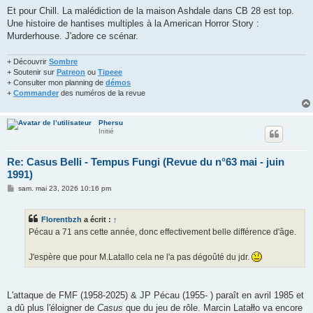
Et pour Chill. La malédiction de la maison Ashdale dans CB 28 est top.
Une histoire de hantises multiples à la American Horror Story :
Murderhouse. J'adore ce scénar.
+ Découvrir
Sombre
+ Soutenir sur
Patreon
ou
Tipeee
+ Consulter mon planning de
démos
+
Commander
des numéros de la revue
Phersu
Initié
Re: Casus Belli - Tempus Fungi (Revue du n°63 mai - juin
1991)
M
sam. mai 23, 2026 10:16 pm
e
s
s
Florentbzh
a écrit :
↑
a
g
Pécau a 71 ans cette année, donc effectivement belle différence d'âge.
e
J'espère que pour M.Latallo cela ne l'a pas dégoûté du jdr.
L'attaque de FMF (1958-2025) & JP Pécau (1955- ) paraît en avril 1985 et
a dû plus l'éloigner de
Casus
que du jeu de rôle. Marcin Latałło va encore