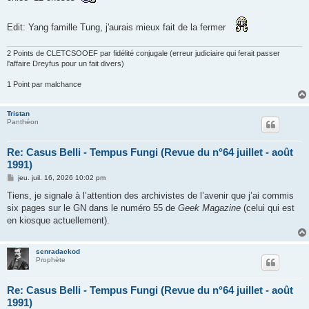
Edit: Yang famille Tung, j'aurais mieux fait de la fermer
2 Points de CLETCSOOEF par fidélité conjugale (erreur judiciaire qui ferait passer
l'affaire Dreyfus pour un fait divers)
1 Point par malchance
Tristan
Panthéon
Re: Casus Belli - Tempus Fungi (Revue du n°64 juillet - août
1991)
M
jeu. juil. 16, 2026 10:02 pm
e
s
Tiens, je signale à l’attention des archivistes de l’avenir que j’ai commis
s
six pages sur le GN dans le numéro 55 de
Geek
Magazine
(celui qui est
a
g
en kiosque actuellement).
e
senradackod
Prophète
Re: Casus Belli - Tempus Fungi (Revue du n°64 juillet - août
1991)