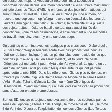
On passe aux Inspis et vous aurez noté que l’inspi Ludotique a
désormais disparu depuis le numéro précédent : elle se trouve maintenant
coincée dans les Têtes d’Affiche en fonction des jeux informatiques qui
auront retenu l’intérêt de Casus. En lieu et place pour ce numéro, on
trouvera une copieuse Inspi Wargame avec un éventail des lectures de
Laurent Henninger à faire pâlir vu le volume, la technicité et la pluralité
des sujets traités : récits de bataille certes, mais aussi traités de
géopolitique, voire traités de médecine, d’enseignement ou de méthodes
de travail, n’en jetez plus, il y en a sur deux pages.
On continue et termine avec les rubriques plus classiques. D’abord celle
SF par Roland Wagner toujours écrite avec des propositions pour les
réutiliser de façon ludique (mais en général plus comme aide de jeu que
pour des jeux avec qui le lien serait évident), et toujours pleine de
références qui me parlent peu : Mytale de Yal Ayerdhal, La guerre en ce
jardin de Richard Canal pour ne citer que les auteurs qui ont perduré
après cette année 1991. Dans les références rôlistes plus évidentes, on
trouvera pour cette inspi le huitième tome du Monde de la Terre Creuse
d’Alain Paris, Tehanu d’Ursula Le Guin ou même Chroniques du
Désespoir de Roland lui-même, qui a la délicatesse de citer sa production
sans s’attarder en auto-promo dessus.
Sur les BD, encore et toujours une avalanche de titres soutenus par les
séries de l’époque (le tome 17 de Thorgal, le tome 6 d’Alef Thau, le tome
5 du Vent des Dieux) ou l’exploitation de licences célèbres (Les Tortues