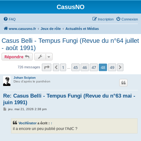
CasusNO
FAQ
Inscription
Connexion
www.casusno.fr
Jeux de rôle
Actualités et Médias
Casus Belli - Tempus Fungi (Revue du n°64 juillet
- août 1991)
Répondre
Page
48
sur
49
1
45
46
47
48
49
Précédent
Suivant
726 messages
…
Johan Scipion
Dieu d'après le panthéon
Re: Casus Belli - Tempus Fungi (Revue du n°63 mai -
juin 1991)
M
jeu. mai 21, 2026 2:38 pm
e
s
s
Vociférator
a écrit :
↑
a
g
il a encore un peu publié pour l'AdC ?
e