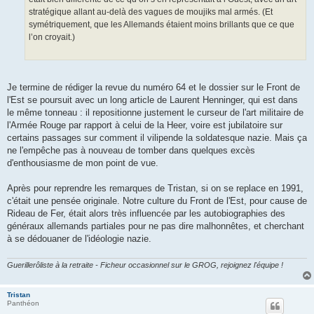
stratégique allant au-delà des vagues de moujiks mal armés. (Et
symétriquement, que les Allemands étaient moins brillants que ce que
l’on croyait.)
Je termine de rédiger la revue du numéro 64 et le dossier sur le Front de
l'Est se poursuit avec un long article de Laurent Henninger, qui est dans
le même tonneau : il repositionne justement le curseur de l'art militaire de
l'Armée Rouge par rapport à celui de la Heer, voire est jubilatoire sur
certains passages sur comment il vilipende la soldatesque nazie. Mais ça
ne l'empêche pas à nouveau de tomber dans quelques excès
d'enthousiasme de mon point de vue.
Après pour reprendre les remarques de Tristan, si on se replace en 1991,
c'était une pensée originale. Notre culture du Front de l'Est, pour cause de
Rideau de Fer, était alors très influencée par les autobiographies des
généraux allemands partiales pour ne pas dire malhonnêtes, et cherchant
à se dédouaner de l'idéologie nazie.
Guerillerôliste à la retraite - Ficheur occasionnel sur le GROG, rejoignez l'équipe !
Tristan
Panthéon