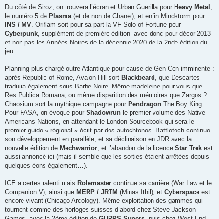
Du côté de Siroz, on trouvera l’écran et Urban Guerilla pour
Heavy Metal
,
le numéro 5 de
Plasma
(et de non de Chanel), et enfin Mindstorm pour
INS / MV
. Oriflam sort pour sa part la VF Solo of Fortune pour
Cyberpunk
, supplément de première édition, avec donc pour décor 2013
et non pas les Années Noires de la décennie 2020 de la 2nde édition du
jeu.
Planning plus chargé outre Atlantique pour cause de Gen Con imminente :
après Republic of Rome, Avalon Hill sort
Blackbeard
, que Descartes
traduira également sous Barbe Noire. Même madeleine pour vous que
Res Publica Romana, ou même disparition des mémoires que Zargos ?
Chaosium sort la mythique campagne pour
Pendragon
The Boy King.
Pour FASA, on évoque pour
Shadowrun
le premier volume des Native
Americans Nations, en attendant le London Sourcebook qui sera le
premier guide « régional » écrit par des autochtones. Battletech continue
son développement en parallèle, et sa déclinaison en JDR avec la
nouvelle édition de
Mechwarrior
, et l’abandon de la licence
Star Trek
est
aussi annoncé ici (mais il semble que les sorties étaient arrêtées depuis
quelques éons également…).
ICE a certes ralenti mais
Rolemaster
continue sa carrière (War Law et le
Companion V), ainsi que
MERP / JRTM
(Minas Ithil), et
Cyberspace
est
encore vivant (Chicago Arcology). Même exploitation des gammes qui
tournent comme des horloges suisses d’abord chez Steve Jackson
Games, avec la 2ème édition de
GURPS Supers
, puis chez West End