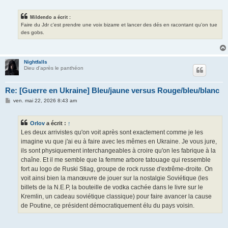
Mildendo a écrit :
Faire du Jdr c'est prendre une voix bizarre et lancer des dés en racontant qu'on tue
des gobs.
Nightfalls
Dieu d'après le panthéon
Re: [Guerre en Ukraine] Bleu/jaune versus Rouge/bleu/blanc
M
ven. mai 22, 2026 8:43 am
e
s
s
Orlov
a écrit :
↑
a
g
Les deux arrivistes qu'on voit après sont exactement comme je les
e
imagine vu que j'ai eu à faire avec les mêmes en Ukraine. Je vous jure,
ils sont physiquement interchangeables à croire qu'on les fabrique à la
chaîne. Et il me semble que la femme arbore tatouage qui ressemble
fort au logo de Ruski Stiag, groupe de rock russe d'extrême-droite. On
voit ainsi bien la manœuvre de jouer sur la nostalgie Soviétique (les
billets de la N.E.P, la bouteille de vodka cachée dans le livre sur le
Kremlin, un cadeau soviétique classique) pour faire avancer la cause
de Poutine, ce président démocratiquement élu du pays voisin.