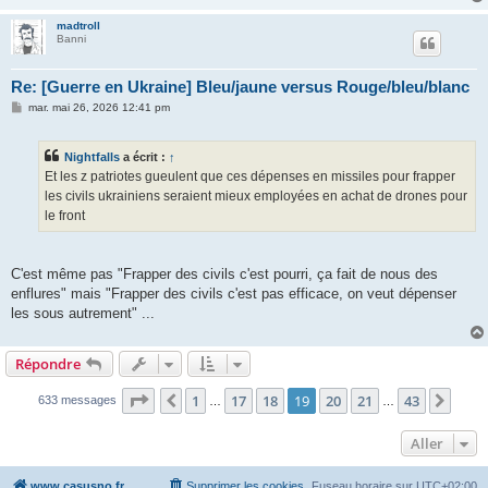
madtroll
Banni
Re: [Guerre en Ukraine] Bleu/jaune versus Rouge/bleu/blanc
M
mar. mai 26, 2026 12:41 pm
e
s
s
Nightfalls
a écrit :
↑
a
g
Et les z patriotes gueulent que ces dépenses en missiles pour frapper
e
les civils ukrainiens seraient mieux employées en achat de drones pour
le front
C'est même pas "Frapper des civils c'est pourri, ça fait de nous des
enflures" mais "Frapper des civils c'est pas efficace, on veut dépenser
les sous autrement" ...
Répondre
Page
19
sur
43
1
17
18
19
20
21
43
Précédent
Suiv
633 messages
…
…
Aller
www.casusno.fr
Supprimer les cookies
Fuseau horaire sur
UTC+02:00