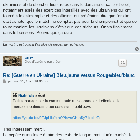
ukrainiens et de chercher leurs retex dans le domaine et ça c'est cool,
notamment après des exercices interalliés avec des ukrainiens qui ont
tourné à la catastrophe et des officiers qui préféraient dire que l'arbitre
était acheté, que le match ne comptait pas pour le championnat et que de
toute manière les ukrainiens c'était que des tricheurs. On va finalement
dans le bon sens. Pourvu que ça dure.
La mort, c'est quand t'as plus de pièces de rechange.
Orlov
Dieu d'après le panthéon
Re: [Guerre en Ukraine] Bleu/jaune versus Rouge/bleu/blanc
M
jeu. mai 21, 2026 10:05 pm
e
s
s
Nightfalls
a écrit :
↑
a
g
Petit reportage sur la communauté russophone en Lettonie et la
e
menace poutinienne qui pèse sur le petit pays
https://youtu.be/9EJpHlcJbhQ?is=aGNta5y7-isohrEn
Très intéressant merci.
Le pépère qu'on force à faire des tests de langue, moi, il m'a touché. Je