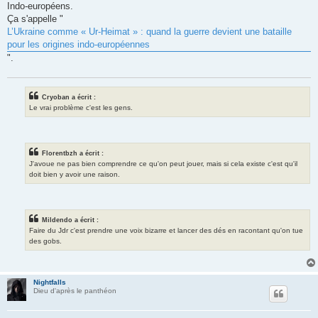
Indo-européens.
Ça s'appelle "
L’Ukraine comme « Ur‑Heimat » : quand la guerre devient une bataille
pour les origines indo‑européennes
".
Cryoban a écrit :
Le vrai problème c'est les gens.
Florentbzh a écrit :
J'avoue ne pas bien comprendre ce qu'on peut jouer, mais si cela existe c'est qu'il
doit bien y avoir une raison.
Mildendo a écrit :
Faire du Jdr c'est prendre une voix bizarre et lancer des dés en racontant qu'on tue
des gobs.
Nightfalls
Dieu d'après le panthéon