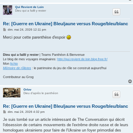
Qui Revient de Loin
Dieu qui a failli y rester
Re: [Guerre en Ukraine] Bleu/jaune versus Rouge/bleu/blanc
M
dim. mai 24, 2026 12:11 pm
e
s
Merci pour cette parenthèse d'espoir
s
a
g
e
Dieu qui a failli y rester
| Teams Panthéon & Bienvenue
Le blog de mes voyages imaginaires:
http://qui.revient.de.loin.blog.free.fr/
Mon
Itchio
Mémoire de rôlistes
: le patrimoine du jeu de rôle se construit aujourd'hui
Contributeur au Grog
Orlov
Dieu d'après le panthéon
Re: [Guerre en Ukraine] Bleu/jaune versus Rouge/bleu/blanc
M
dim. mai 24, 2026 4:32 pm
e
s
Je suis tombé sur un article intéressant de The Conversation qui décrit
s
l'obsession de certains mouvements de l'extrême droite russe et de leurs
a
g
homologues ukrainiens pour faire de l'Ukraine un foyer primordial des
e