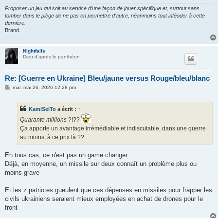
Proposer un jeu qui soit au service d’une façon de jouer spécifique et, surtout sans
tomber dans le piège de ne pas en permettre d’autre, néanmoins tout inféoder à cette
dernière.
Brand.
Nightfalls
Dieu d'après le panthéon
Re: [Guerre en Ukraine] Bleu/jaune versus Rouge/bleu/blanc
M
mar. mai 26, 2026 12:28 pm
e
s
s
KamiSeiTo
a écrit :
↑
a
g
Quarante millions
?!??
e
Ça apporte un avantage irrémédiable et indiscutable, dans une guerre
au moins, à ce prix là ??
En tous cas, ce n'est pas un game changer
Déjà, en moyenne, un missile sur deux connaît un problème plus ou
moins grave
Et les z patriotes gueulent que ces dépenses en missiles pour frapper les
civils ukrainiens seraient mieux employées en achat de drones pour le
front