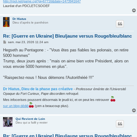
http://rpol.net/game.cgi?gi=67716&date=1473941647
Lauréat d'un PDCLETCSOOEF
Dr Hiatus
Dieu d'après le panthéon
Re: [Guerre en Ukraine] Bleu/jaune versus Rouge/bleu/blanc
M
sam. mai 23, 2026 11:24 am
e
s
Hegseth au Pentagone : - "Vous êtes pas fiables les polonais, on retire
s
5000 hommes"
a
g
Trump, deux jours après : "mais on aime bien votre Président, alors on
e
vous envoie 5000 hommes en plus".
"Raispectez-nous ! Nous détenons l'Autorithééé !!!"
Dr Hiatus, Dieu de la phase pas créative
-
Professeur émérite de l'Université
Opaque du Fort Curieux, Pape discordien refroqué.
Mes infocerises poussent désormais le jeudi ici, et on peut les retrouver
sur un blog dédié
(yen a beaucoup plus).
Qui Revient de Loin
Dieu qui a failli y rester
Re: [Guerre en Ukraine] Bleu/jaune versus Rouge/bleu/blanc