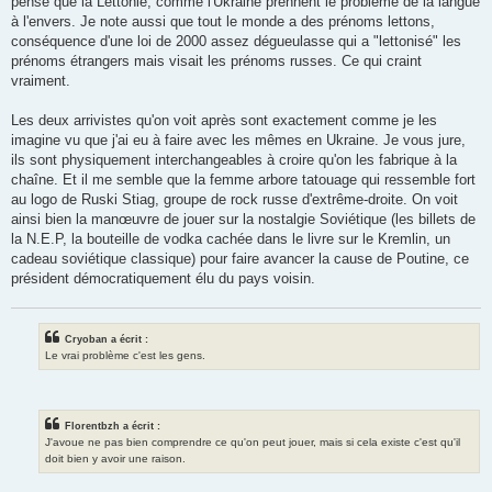
pense que la Lettonie, comme l'Ukraine prennent le problème de la langue
à l'envers. Je note aussi que tout le monde a des prénoms lettons,
conséquence d'une loi de 2000 assez dégueulasse qui a "lettonisé" les
prénoms étrangers mais visait les prénoms russes. Ce qui craint
vraiment.
Les deux arrivistes qu'on voit après sont exactement comme je les
imagine vu que j'ai eu à faire avec les mêmes en Ukraine. Je vous jure,
ils sont physiquement interchangeables à croire qu'on les fabrique à la
chaîne. Et il me semble que la femme arbore tatouage qui ressemble fort
au logo de Ruski Stiag, groupe de rock russe d'extrême-droite. On voit
ainsi bien la manœuvre de jouer sur la nostalgie Soviétique (les billets de
la N.E.P, la bouteille de vodka cachée dans le livre sur le Kremlin, un
cadeau soviétique classique) pour faire avancer la cause de Poutine, ce
président démocratiquement élu du pays voisin.
Cryoban a écrit :
Le vrai problème c'est les gens.
Florentbzh a écrit :
J'avoue ne pas bien comprendre ce qu'on peut jouer, mais si cela existe c'est qu'il
doit bien y avoir une raison.