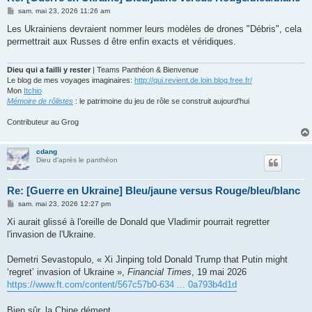
M
sam. mai 23, 2026 11:26 am
e
s
Les Ukrainiens devraient nommer leurs modèles de drones "Débris", cela
s
permettrait aux Russes d être enfin exacts et véridiques.
a
g
e
Dieu qui a failli y rester
| Teams Panthéon & Bienvenue
Le blog de mes voyages imaginaires:
http://qui.revient.de.loin.blog.free.fr/
Mon
Itchio
Mémoire de rôlistes
: le patrimoine du jeu de rôle se construit aujourd'hui
Contributeur au Grog
cdang
Dieu d'après le panthéon
Re: [Guerre en Ukraine] Bleu/jaune versus Rouge/bleu/blanc
M
sam. mai 23, 2026 12:27 pm
e
s
Xi aurait glissé à l'oreille de Donald que Vladimir pourrait regretter
s
l'invasion de l'Ukraine.
a
g
e
Demetri Sevastopulo, « Xi Jinping told Donald Trump that Putin might
‘regret’ invasion of Ukraine »,
Financial Times
, 19 mai 2026
https://www.ft.com/content/567c57b0-634 ... 0a793b4d1d
Bien sûr, la Chine dément.