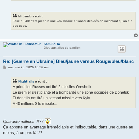
Mildendo a écrit :
Faire du Jdr c'est prendre une voix bizarre et lancer des dés en racontant qu'on tue
des gobs.
KamiSeiTo
Dieu aux ailes de papillon
Re: [Guerre en Ukraine] Bleu/jaune versus Rouge/bleu/blanc
M
mar. mai 26, 2026 10:36 am
e
s
s
Nightfalls
a écrit :
↑
a
g
A priori, les Russes ont tiré 2 missiles Oreshnik
e
Le premier s'est planté et a bombardé une zone occupée de Donetsk
Et donc ils ont tiré un second missile vers Kyiv
A 40 millions $ le missile...
Quarante millions
?!??
Ça apporte un avantage irrémédiable et indiscutable, dans une guerre au
moins, à ce prix là ??