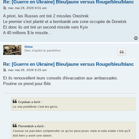
Re: [Guerre en Ukraine] Bleu/jaune versus Rouge/bleu/blanc
M
mar. mai 26, 2026 9:01 am
e
s
A priori, les Russes ont tiré 2 missiles Oreshnik
s
Le premier s'est planté et a bombardé une zone occupée de Donetsk
a
g
Et donc ils ont tiré un second missile vers Kyiv
e
A 40 millions $ le missile...
Orlov
Dieu d'après le panthéon
Re: [Guerre en Ukraine] Bleu/jaune versus Rouge/bleu/blanc
M
mar. mai 26, 2026 9:25 am
e
s
Et ils renouvellent leurs conseils d'évacuation aux ambassades.
s
Poutine se prend pour Bibi.
a
g
e
Cryoban a écrit :
Le vrai problème c'est les gens.
Florentbzh a écrit :
J'avoue ne pas bien comprendre ce qu'on peut jouer, mais si cela existe c'est qu'il
doit bien y avoir une raison.