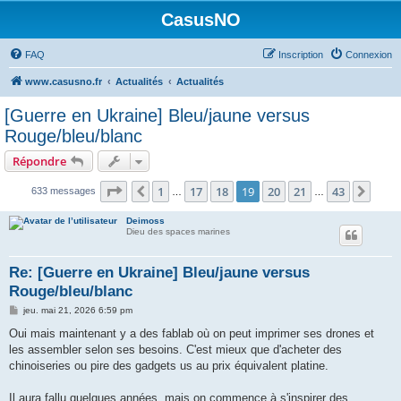
CasusNO
FAQ
Inscription
Connexion
www.casusno.fr
Actualités
Actualités
[Guerre en Ukraine] Bleu/jaune versus
Rouge/bleu/blanc
Répondre
Page
19
sur
43
1
17
18
19
20
21
43
Précédent
Suiv
633 messages
…
…
Deimoss
Dieu des spaces marines
Re: [Guerre en Ukraine] Bleu/jaune versus
Rouge/bleu/blanc
M
jeu. mai 21, 2026 6:59 pm
e
s
Oui mais maintenant y a des fablab où on peut imprimer ses drones et
s
les assembler selon ses besoins. C'est mieux que d'acheter des
a
g
chinoiseries ou pire des gadgets us au prix équivalent platine.
e
Il aura fallu quelques années, mais on commence à s'inspirer des