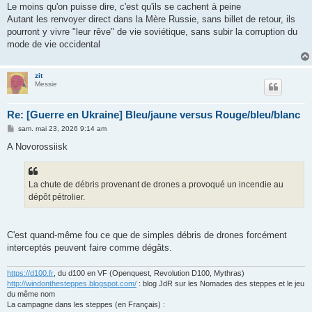
Le moins qu'on puisse dire, c'est qu'ils se cachent à peine
Autant les renvoyer direct dans la Mère Russie, sans billet de retour, ils
pourront y vivre "leur rêve" de vie soviétique, sans subir la corruption du
mode de vie occidental
zit
Messie
Re: [Guerre en Ukraine] Bleu/jaune versus Rouge/bleu/blanc
M
sam. mai 23, 2026 9:14 am
e
s
A Novorossiisk
s
a
g
e
La chute de débris provenant de drones a provoqué un incendie au
dépôt pétrolier.
C'est quand-même fou ce que de simples débris de drones forcément
interceptés peuvent faire comme dégâts.
https://d100.fr
, du d100 en VF (Openquest, Revolution D100, Mythras)
http://windonthesteppes.blogspot.com/
: blog JdR sur les Nomades des steppes et le jeu
du même nom
La campagne dans les steppes (en Français) :