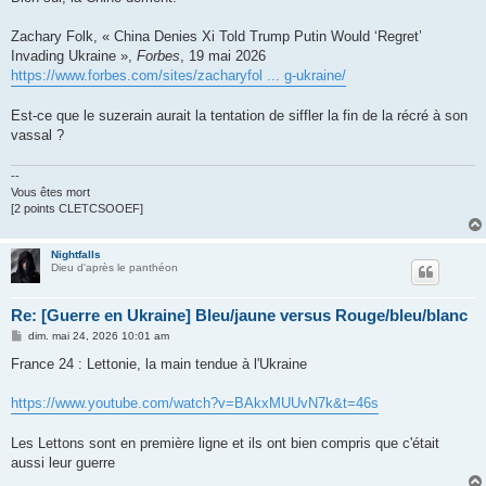
Zachary Folk, « China Denies Xi Told Trump Putin Would ‘Regret’
Invading Ukraine »,
Forbes
, 19 mai 2026
https://www.forbes.com/sites/zacharyfol ... g-ukraine/
Est-ce que le suzerain aurait la tentation de siffler la fin de la récré à son
vassal ?
--
Vous êtes mort
[2 points CLETCSOOEF]
Nightfalls
Dieu d'après le panthéon
Re: [Guerre en Ukraine] Bleu/jaune versus Rouge/bleu/blanc
M
dim. mai 24, 2026 10:01 am
e
s
France 24 : Lettonie, la main tendue à l'Ukraine
s
a
g
https://www.youtube.com/watch?v=BAkxMUUvN7k&t=46s
e
Les Lettons sont en première ligne et ils ont bien compris que c'était
aussi leur guerre