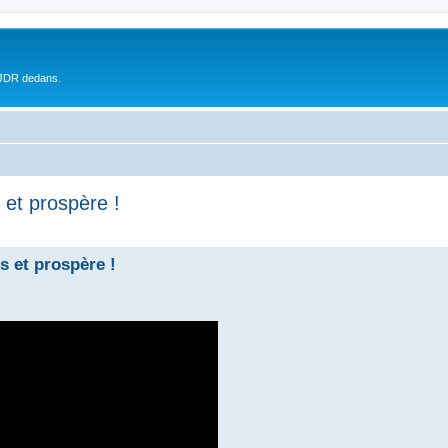
 JDR dedans.
 et prospère !
s et prospère !