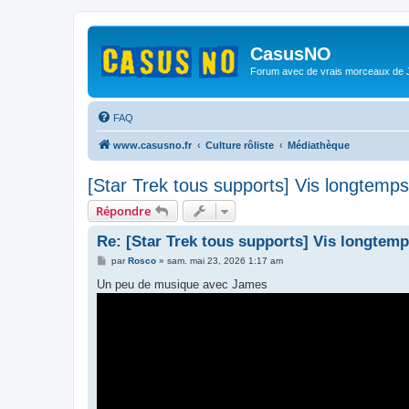
CasusNO
Forum avec de vrais morceaux de
FAQ
www.casusno.fr
Culture rôliste
Médiathèque
[Star Trek tous supports] Vis longtemps
Répondre
Re: [Star Trek tous supports] Vis longtemp
M
par
Rosco
»
sam. mai 23, 2026 1:17 am
e
s
Un peu de musique avec James
s
a
g
e