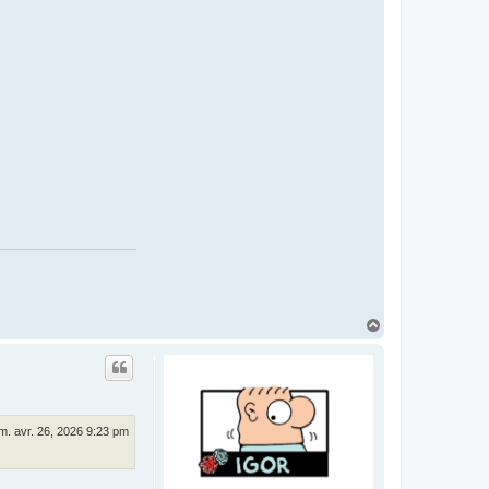
H
a
u
t
m. avr. 26, 2026 9:23 pm