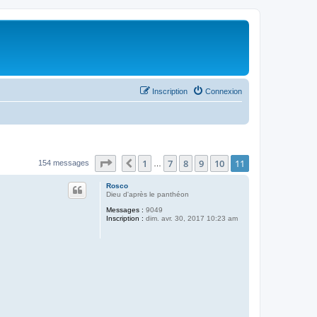
Inscription
Connexion
Page
11
sur
11
1
7
8
9
10
11
Précédent
154 messages
…
Rosco
Dieu d'après le panthéon
Messages :
9049
Inscription :
dim. avr. 30, 2017 10:23 am