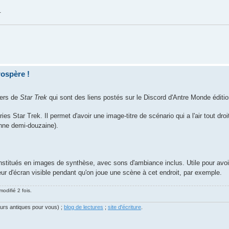
.
rospère !
ivers de
Star Trek
qui sont des liens postés sur le Discord d'Antre Monde éditio
ies Star Trek. Il permet d'avoir une image-titre de scénario qui a l'air tout droi
bonne demi-douzaine).
stitués en images de synthèse, avec sons d'ambiance inclus. Utile pour avoi
ur d'écran visible pendant qu'on joue une scène à cet endroit, par exemple.
odifié 2 fois.
eurs antiques pour vous) ;
blog de lectures
;
site d'écriture
.