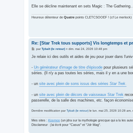
Elle se décline maintenant en sets Magic : The Gathering..
Heureux détenteur de
Quatre
points CLETCSOOEF ! (cf Le merlock)
Re: [Star Trek tous supports] Vis longtemps et p
M
par
Tybalt (le retour)
»
dim. mai 24, 2026 10:48 pm
e
s
Je relaie ici des outils et aides de jeu pour jouer dans l'un
s
a
g
-
Un générateur d'image de titre d'épisode
pour plusieurs sér
e
séries. (Il n'y a pas toutes les séries, mais il y en a une 
- un
site avec plein de sons issus des séries
Star Trek
.
- un
site avec plein de décors de vaisseaux Star Trek
recon
passerelle, de la salle des machines, etc. façon économise
Dernière modification par
Tybalt (le retour)
le lun. mai 25, 2026 10:28 am, m
Mes sites :
Kosmos
(un jdra sur la mythologie grecque qui a lu les aut
Disclameur : j'ai écrit pour "Casus" et "Jdr Mag".