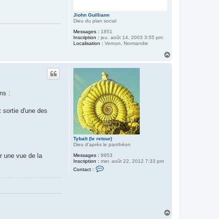
Jiohn Guilliann
Dieu du plan social
Messages :
1851
Inscription :
jeu. août 14, 2003 3:55 pm
Localisation :
Vernon, Normandie
H
a
u
t
ns :
t sortie d'une des
Tybalt (le retour)
Dieu d'après le panthéon
r une vue de la
Messages :
9953
Inscription :
mer. août 22, 2012 7:33 pm
C
Contact :
o
n
t
a
c
t
e
H
r