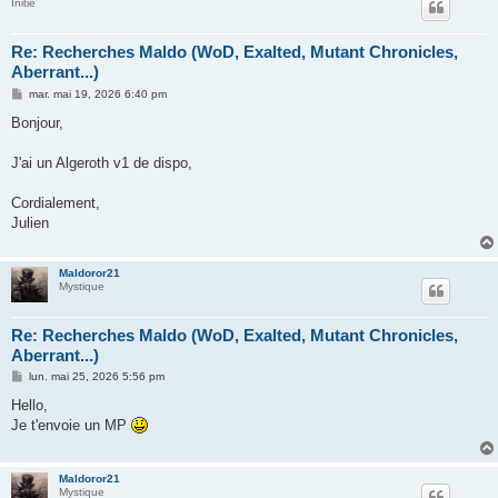
Initié
Re: Recherches Maldo (WoD, Exalted, Mutant Chronicles,
Aberrant...)
M
mar. mai 19, 2026 6:40 pm
e
s
Bonjour,
s
a
g
J'ai un Algeroth v1 de dispo,
e
Cordialement,
Julien
Maldoror21
Mystique
Re: Recherches Maldo (WoD, Exalted, Mutant Chronicles,
Aberrant...)
M
lun. mai 25, 2026 5:56 pm
e
s
Hello,
s
Je t'envoie un MP
a
g
e
Maldoror21
Mystique