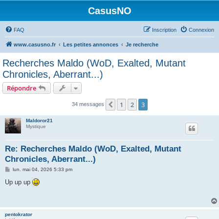
CasusNO
FAQ
Inscription
Connexion
www.casusno.fr
Les petites annonces
Je recherche
Recherches Maldo (WoD, Exalted, Mutant
Chronicles, Aberrant...)
Répondre
1
2
3
Précédent
34 messages
Maldoror21
Mystique
Re: Recherches Maldo (WoD, Exalted, Mutant
Chronicles, Aberrant...)
M
lun. mai 04, 2026 5:33 pm
e
s
Up up up
s
a
g
e
pentokrator