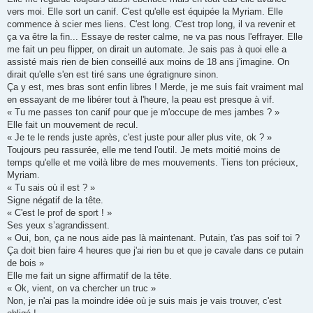
vers moi. Elle sort un canif. C'est qu'elle est équipée la Myriam. Elle
commence à scier mes liens. C'est long. C'est trop long, il va revenir et
ça va être la fin... Essaye de rester calme, ne va pas nous l'effrayer. Elle
me fait un peu flipper, on dirait un automate. Je sais pas à quoi elle a
assisté mais rien de bien conseillé aux moins de 18 ans j'imagine. On
dirait qu'elle s'en est tiré sans une égratignure sinon.
Ça y est, mes bras sont enfin libres ! Merde, je me suis fait vraiment mal
en essayant de me libérer tout à l'heure, la peau est presque à vif.
« Tu me passes ton canif pour que je m'occupe de mes jambes ? »
Elle fait un mouvement de recul.
« Je te le rends juste après, c'est juste pour aller plus vite, ok ? »
Toujours peu rassurée, elle me tend l'outil. Je mets moitié moins de
temps qu'elle et me voilà libre de mes mouvements. Tiens ton précieux,
Myriam.
« Tu sais où il est ? »
Signe négatif de la tête.
« C'est le prof de sport ! »
Ses yeux s’agrandissent.
« Oui, bon, ça ne nous aide pas là maintenant. Putain, t'as pas soif toi ?
Ça doit bien faire 4 heures que j'ai rien bu et que je cavale dans ce putain
de bois »
Elle me fait un signe affirmatif de la tête.
« Ok, vient, on va chercher un truc »
Non, je n'ai pas la moindre idée où je suis mais je vais trouver, c'est