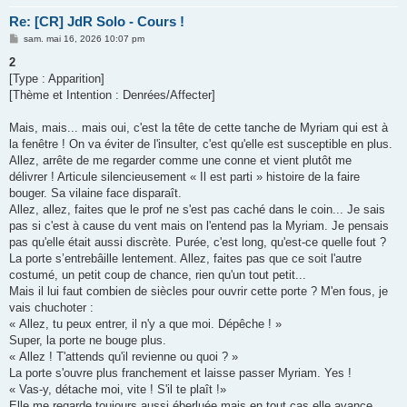
Re: [CR] JdR Solo - Cours !
M
sam. mai 16, 2026 10:07 pm
e
s
2
s
[Type : Apparition]
a
g
[Thème et Intention : Denrées/Affecter]
e
Mais, mais... mais oui, c'est la tête de cette tanche de Myriam qui est à
la fenêtre ! On va éviter de l'insulter, c'est qu'elle est susceptible en plus.
Allez, arrête de me regarder comme une conne et vient plutôt me
délivrer ! Articule silencieusement « Il est parti » histoire de la faire
bouger. Sa vilaine face disparaît.
Allez, allez, faites que le prof ne s'est pas caché dans le coin... Je sais
pas si c'est à cause du vent mais on l'entend pas la Myriam. Je pensais
pas qu'elle était aussi discrète. Purée, c'est long, qu'est-ce quelle fout ?
La porte s’entrebâille lentement. Allez, faites pas que ce soit l'autre
costumé, un petit coup de chance, rien qu'un tout petit...
Mais il lui faut combien de siècles pour ouvrir cette porte ? M'en fous, je
vais chuchoter :
« Allez, tu peux entrer, il n'y a que moi. Dépêche ! »
Super, la porte ne bouge plus.
« Allez ! T'attends qu'il revienne ou quoi ? »
La porte s'ouvre plus franchement et laisse passer Myriam. Yes !
« Vas-y, détache moi, vite ! S'il te plaît !»
Elle me regarde toujours aussi éberluée mais en tout cas elle avance