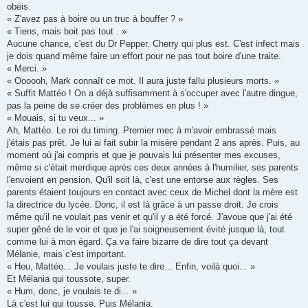
obéis.
« Z'avez pas à boire ou un truc à bouffer ? »
« Tiens, mais boit pas tout . »
Aucune chance, c'est du Dr Pepper. Cherry qui plus est. C'est infect mais
je dois quand même faire un effort pour ne pas tout boire d'une traite.
« Merci. »
« Oooooh, Mark connaît ce mot. Il aura juste fallu plusieurs morts. »
« Suffit Mattéo ! On a déjà suffisamment à s'occuper avec l'autre dingue,
pas la peine de se créer des problèmes en plus ! »
« Mouais, si tu veux... »
Ah, Mattéo. Le roi du timing. Premier mec à m'avoir embrassé mais
j'étais pas prêt. Je lui ai fait subir la misère pendant 2 ans après. Puis, au
moment où j'ai compris et que je pouvais lui présenter mes excuses,
même si c'était merdique après ces deux années à l'humilier, ses parents
l'envoient en pension. Qu'il soit là, c'est une entorse aux règles. Ses
parents étaient toujours en contact avec ceux de Michel dont la mère est
la directrice du lycée. Donc, il est là grâce à un passe droit. Je crois
même qu'il ne voulait pas venir et qu'il y a été forcé. J'avoue que j'ai été
super gêné de le voir et que je l'ai soigneusement évité jusque là, tout
comme lui à mon égard. Ça va faire bizarre de dire tout ça devant
Mélanie, mais c'est important.
« Heu, Mattéo... Je voulais juste te dire... Enfin, voilà quoi... »
Et Mélania qui toussote, super.
« Hum, donc, je voulais te di... »
Là c'est lui qui tousse. Puis Mélania.