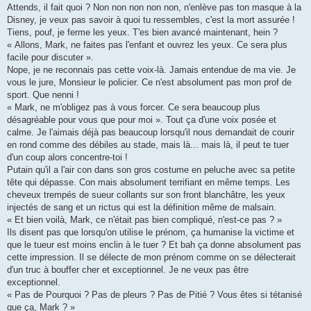
Attends, il fait quoi ? Non non non non non, n'enlève pas ton masque à la
Disney, je veux pas savoir à quoi tu ressembles, c'est la mort assurée !
Tiens, pouf, je ferme les yeux. T'es bien avancé maintenant, hein ?
« Allons, Mark, ne faites pas l'enfant et ouvrez les yeux. Ce sera plus
facile pour discuter ».
Nope, je ne reconnais pas cette voix-là. Jamais entendue de ma vie. Je
vous le jure, Monsieur le policier. Ce n'est absolument pas mon prof de
sport. Que nenni !
« Mark, ne m'obligez pas à vous forcer. Ce sera beaucoup plus
désagréable pour vous que pour moi ». Tout ça d'une voix posée et
calme. Je l'aimais déjà pas beaucoup lorsqu'il nous demandait de courir
en rond comme des débiles au stade, mais là... mais là, il peut te tuer
d'un coup alors concentre-toi !
Putain qu'il a l'air con dans son gros costume en peluche avec sa petite
tête qui dépasse. Con mais absolument terrifiant en même temps. Les
cheveux trempés de sueur collants sur son front blanchâtre, les yeux
injectés de sang et un rictus qui est la définition même de malsain.
« Et bien voilà, Mark, ce n'était pas bien compliqué, n'est-ce pas ? »
Ils disent pas que lorsqu'on utilise le prénom, ça humanise la victime et
que le tueur est moins enclin à le tuer ? Et bah ça donne absolument pas
cette impression. Il se délecte de mon prénom comme on se délecterait
d'un truc à bouffer cher et exceptionnel. Je ne veux pas être
exceptionnel.
« Pas de Pourquoi ? Pas de pleurs ? Pas de Pitié ? Vous êtes si tétanisé
que ça, Mark ? »