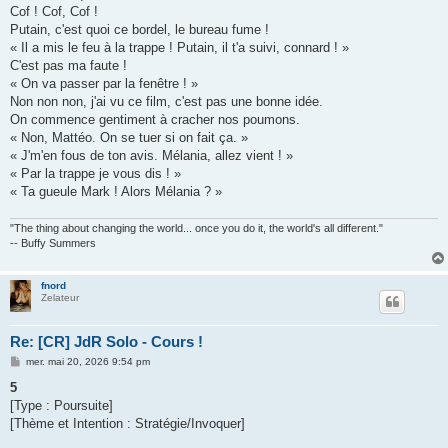
Cof ! Cof, Cof !
Putain, c'est quoi ce bordel, le bureau fume !
« Il a mis le feu à la trappe ! Putain, il t'a suivi, connard ! »
C'est pas ma faute !
« On va passer par la fenêtre ! »
Non non non, j'ai vu ce film, c'est pas une bonne idée.
On commence gentiment à cracher nos poumons.
« Non, Mattéo. On se tuer si on fait ça. »
« J'm'en fous de ton avis. Mélania, allez vient ! »
« Par la trappe je vous dis ! »
« Ta gueule Mark ! Alors Mélania ? »
"The thing about changing the world... once you do it, the world's all different."
-- Buffy Summers
fnord
Zelateur
Re: [CR] JdR Solo - Cours !
M
mer. mai 20, 2026 9:54 pm
e
s
5
s
[Type : Poursuite]
a
g
[Thème et Intention : Stratégie/Invoquer]
e