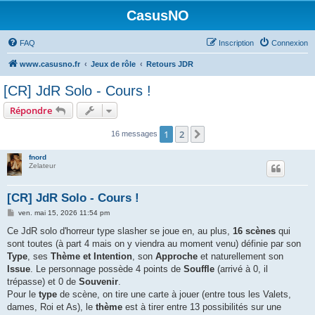
CasusNO
FAQ
Inscription
Connexion
www.casusno.fr
Jeux de rôle
Retours JDR
[CR] JdR Solo - Cours !
Répondre
1
2
Suivant
16 messages
fnord
Zelateur
[CR] JdR Solo - Cours !
M
ven. mai 15, 2026 11:54 pm
e
s
Ce JdR solo d'horreur type slasher se joue en, au plus,
16 scènes
qui
s
sont toutes (à part 4 mais on y viendra au moment venu) définie par son
a
g
Type
, ses
Thème et Intention
, son
Approche
et naturellement son
e
Issue
. Le personnage possède 4 points de
Souffle
(arrivé à 0, il
trépasse) et 0 de
Souvenir
.
Pour le
type
de scène, on tire une carte à jouer (entre tous les Valets,
dames, Roi et As), le
thème
est à tirer entre 13 possibilités sur une