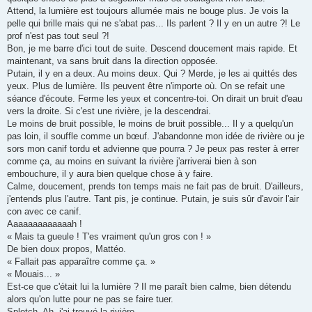
Attend, la lumière est toujours allumée mais ne bouge plus. Je vois la
pelle qui brille mais qui ne s'abat pas... Ils parlent ? Il y en un autre ?! Le
prof n'est pas tout seul ?!
Bon, je me barre d'ici tout de suite. Descend doucement mais rapide. Et
maintenant, va sans bruit dans la direction opposée.
Putain, il y en a deux. Au moins deux. Qui ? Merde, je les ai quittés des
yeux. Plus de lumière. Ils peuvent être n'importe où. On se refait une
séance d'écoute. Ferme les yeux et concentre-toi. On dirait un bruit d'eau
vers la droite. Si c'est une rivière, je la descendrai.
Le moins de bruit possible, le moins de bruit possible... Il y a quelqu'un
pas loin, il souffle comme un bœuf. J'abandonne mon idée de rivière ou je
sors mon canif tordu et advienne que pourra ? Je peux pas rester à errer
comme ça, au moins en suivant la rivière j'arriverai bien à son
embouchure, il y aura bien quelque chose à y faire.
Calme, doucement, prends ton temps mais ne fait pas de bruit. D'ailleurs,
j'entends plus l'autre. Tant pis, je continue. Putain, je suis sûr d'avoir l'air
con avec ce canif.
Aaaaaaaaaaaaah !
« Mais ta gueule ! T'es vraiment qu'un gros con ! »
De bien doux propos, Mattéo.
« Fallait pas apparaître comme ça. »
« Mouais... »
Est-ce que c'était lui la lumière ? Il me paraît bien calme, bien détendu
alors qu'on lutte pour ne pas se faire tuer.
Splotch. Ah, j'ai trouvé la rivière.