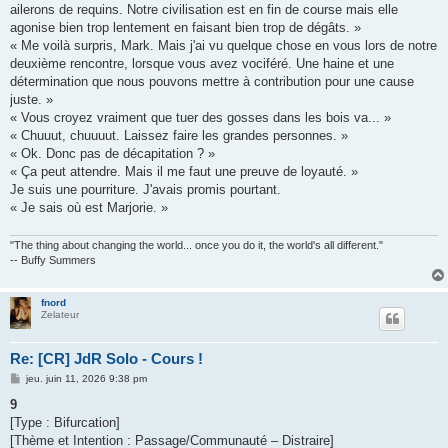
ailerons de requins. Notre civilisation est en fin de course mais elle
agonise bien trop lentement en faisant bien trop de dégâts. »
« Me voilà surpris, Mark. Mais j'ai vu quelque chose en vous lors de notre
deuxième rencontre, lorsque vous avez vociféré. Une haine et une
détermination que nous pouvons mettre à contribution pour une cause
juste. »
« Vous croyez vraiment que tuer des gosses dans les bois va... »
« Chuuut, chuuuut. Laissez faire les grandes personnes. »
« Ok. Donc pas de décapitation ? »
« Ça peut attendre. Mais il me faut une preuve de loyauté. »
Je suis une pourriture. J'avais promis pourtant.
« Je sais où est Marjorie. »
"The thing about changing the world... once you do it, the world's all different."
-- Buffy Summers
fnord
Zelateur
Re: [CR] JdR Solo - Cours !
M
jeu. juin 11, 2026 9:38 pm
e
s
9
s
[Type : Bifurcation]
a
g
[Thème et Intention : Passage/Communauté – Distraire]