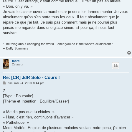
l'autre. C'est étrange, c'était comme lorsque... Il fait un pas en arrière.
« Bon, on y va. »
Je vais le laisser ouvrir la marche car je sens les larmes monter. Je veux
absolument qu'on s'en sorte tous les deux. Il faut absolument que je
répare ce que j'ai fait. Je sais pas comment mais je ne pourrai plus
jamais me regarder dans une glace sinon. Et pour ça, il nous faut
survivre.
"The thing about changing the world... once you do it, the world's all different."
-- Buffy Summers
fnord
Zelateur
Re: [CR] JdR Solo - Cours !
M
dim. mai 24, 2026 8:44 pm
e
s
7
s
[Type : Poursuite]
a
g
[Thème et Intention : Équilibre/Casser]
e
« Me dis pas que tu chiales. »
« Hum, c'est rien, continuons d'avancer »
« Pathétique. »
Merci Mattéo. En plus de plusieurs malades voulant notre peau, j'ai bien