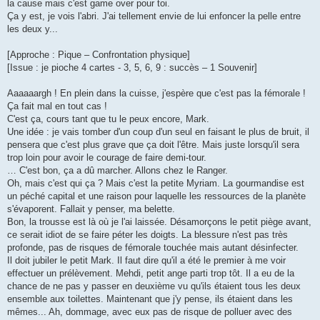
la cause mais c'est game over pour toi.
Ça y est, je vois l'abri. J'ai tellement envie de lui enfoncer la pelle entre
les deux y...
[Approche : Pique – Confrontation physique]
[Issue : je pioche 4 cartes - 3, 5, 6, 9 : succès – 1 Souvenir]
Aaaaaargh ! En plein dans la cuisse, j'espère que c'est pas la fémorale !
Ça fait mal en tout cas !
C'est ça, cours tant que tu le peux encore, Mark.
Une idée : je vais tomber d'un coup d'un seul en faisant le plus de bruit, il
pensera que c'est plus grave que ça doit l'être. Mais juste lorsqu'il sera
trop loin pour avoir le courage de faire demi-tour.
… C'est bon, ça a dû marcher. Allons chez le Ranger.
Oh, mais c'est qui ça ? Mais c'est la petite Myriam. La gourmandise est
un péché capital et une raison pour laquelle les ressources de la planète
s'évaporent. Fallait y penser, ma belette.
Bon, la trousse est là où je l'ai laissée. Désamorçons le petit piège avant,
ce serait idiot de se faire péter les doigts. La blessure n'est pas très
profonde, pas de risques de fémorale touchée mais autant désinfecter.
Il doit jubiler le petit Mark. Il faut dire qu'il a été le premier à me voir
effectuer un prélèvement. Mehdi, petit ange parti trop tôt. Il a eu de la
chance de ne pas y passer en deuxième vu qu'ils étaient tous les deux
ensemble aux toilettes. Maintenant que j'y pense, ils étaient dans les
mêmes... Ah, dommage, avec eux pas de risque de polluer avec des