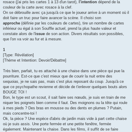
rosace (j'ai pris les cartes 1 à 13 d'un tarot),
l'intention
dépend de la
couleur de la carte avec rosace à la clef.
On se débrouille avec ça jusqu'à ce que le joueur arrive à un moment où il
doit faire un truc pour faire avancer la scène. Il choisi son
approche
(définie par les couleurs de cartes), tire un nombre de cartes
inférieur ou égal à son Souffle actuel, prend la plus haute valeur et
constate alors de l'
issue
de son action. Divers résultats son possibles,
que l'on va voir au fur et à mesure.
1
[Type: Révélation]
[Thème et Intention: Devoir/Débattre]
Très bien, parfait, tu es attaché à une chaise dans une pièce qui pue la
pourriture. Est-ce que c'est mieux que de courir la nuit entre des
sequoias, je ne sais pas, mais c'est plus reposant du coup. Jusqu'à ce
que ce psychopathe revienne et décide de t'enlever quelques bouts alors
BOUGE TOI !
Bon, le type est un scout, il sait faire ses nœuds, je suis en train de me
niquer les poignets bien comme il faut. Des moignons ou la tête qui roule
à mes pieds ? Des bras en mousse ou des dents en plumes ? Putain,
mais concentre-toi !
Ok, la pièce ? Une espèce d'abris de jardin mais vide à part cette chaise
où je suis assis. Une porte fermée et une petite fenêtre, fermée
également. Maintenant la chaise. Dans les films, il suffit de se faire