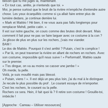
besoin que tu me juges là, maintenant.
« En tout cas, arrête, je n'entends que toi. »
Moi, je pense surtout que le bruit de la rivière m'empêche d'entendre autre
chose. Les yeux écarquillés comme si ça allait faire entrer plus de
lumière dedans, je continue derrière lui.
« Mark et Mattéo ! Hé bien, il ne vous aura pas fallu longtemps pour
remplacer Mehdi, petite catin. »
Il est sur notre gauche, on cours comme des brutes droit devant. Mais
comment il fait pour ne pas se faire larguer avec ce costume à la con ?
Je glisse de plus en plus sur les rochers, j'vais me viander.
BAM !
Le dos de Mattéo. Pourquoi il s'est arrêté ? Putain, c'est le complice !
« Par là, on peut traverser la rivière en allant de rochers en rochers. Avec
son costume, impossible qu'il nous suive ! » Performatif, Mattéo saute
sur le premier.
« T'es dingue, on va au moins se casser une jambe ! »
Oh merde, la pelle.
Voilà, je suis mouillé mais pas blessé.
« Putain, viens ! ». Il est déjà un peu plus loin, j'ai du mal à le distinguer.
Je recule le plus possible du prof . Le courant essaye de m'emporter.
C'est les rochers, le courant ou la pelle.
Rochers ce sera. Hein, il fait quoi là ? Il retire son costume ! Grouille-toi,
imbécile !
[Approche : Carreau – Utiliser ressources]