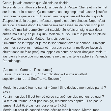
Genre, je vais attendre que Mélania se décide.
Je prends un chiffon sur le sol, l'arrose de Dr Pepper Cherry et me le met
sur le nez et la bouche. Ça ne durera pas longtemps mais assez j'espère
pour faire ce que je veux. Il feront bien ce qu'il veulent les deux gogols.
J'approche de la trappe et m'assure qu'elle est bien chaude. Nope, c'est
juste de la fumée donc. Le canapé m'a l'air assez solide pour mon plan
même s'il m'a l'air complètement stupide. Je refais un signe aux deux
autres mais il n'y en plus qu'un. Mélania, au sol, un truc planté en pleine
face. Pas de trace de Mattéo. Tant pis pour lui.
Ouverture de la trappe et je me laisse tomber avec le canapé. J'invoque
tous mes souvenirs mentaux et musculaires sur la meilleure façon de
chuter sans se faire (trop) mal appris en cours de sport (bonjour Ironie, tu
vas bien ? Parce que moi moyen, je ne vais pas te le cacher) et j'attends
l'atterrissage.
[Approche : Carreau - Ressources]
[Issue : 3 cartes – 3, 5, 7 : Complication – Fournir un effort
supplémentaire : -1 Souffle, +1 Souvenir]
Merde, le canapé tourne sur lui même ! Si je déplace mon poids par là ?
Yes !
Putain mon dos ! Il est tombé où ce canapé, sur des rochers ou quoi ?
La tête qui tourne, c'est pas bon ça, reprends tes esprits ! T'as pas le
temps, il doit être pas loin, voire juste à côté !
Merde, un bout de canapé cassé déchire mon blouson. Merde, mon