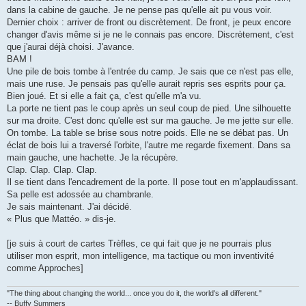
dans la cabine de gauche. Je ne pense pas qu'elle ait pu vous voir.
Dernier choix : arriver de front ou discrètement. De front, je peux encore
changer d'avis même si je ne le connais pas encore. Discrètement, c'est
que j'aurai déjà choisi. J'avance.
BAM !
Une pile de bois tombe à l'entrée du camp. Je sais que ce n'est pas elle,
mais une ruse. Je pensais pas qu'elle aurait repris ses esprits pour ça.
Bien joué. Et si elle a fait ça, c'est qu'elle m'a vu.
La porte ne tient pas le coup après un seul coup de pied. Une silhouette
sur ma droite. C'est donc qu'elle est sur ma gauche. Je me jette sur elle.
On tombe. La table se brise sous notre poids. Elle ne se débat pas. Un
éclat de bois lui a traversé l'orbite, l'autre me regarde fixement. Dans sa
main gauche, une hachette. Je la récupère.
Clap. Clap. Clap. Clap.
Il se tient dans l'encadrement de la porte. Il pose tout en m'applaudissant.
Sa pelle est adossée au chambranle.
Je sais maintenant. J'ai décidé.
« Plus que Mattéo. » dis-je.
[je suis à court de cartes Trèfles, ce qui fait que je ne pourrais plus
utiliser mon esprit, mon intelligence, ma tactique ou mon inventivité
comme Approches]
"The thing about changing the world... once you do it, the world's all different."
-- Buffy Summers