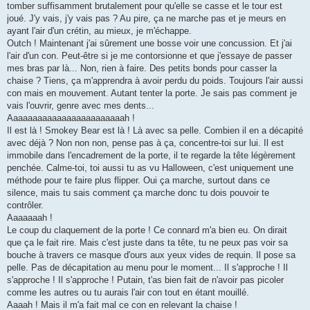
tomber suffisamment brutalement pour qu'elle se casse et le tour est
joué. J'y vais, j'y vais pas ? Au pire, ça ne marche pas et je meurs en
ayant l'air d'un crétin, au mieux, je m'échappe.
Outch ! Maintenant j'ai sûrement une bosse voir une concussion. Et j'ai
l'air d'un con. Peut-être si je me contorsionne et que j'essaye de passer
mes bras par là... Non, rien à faire. Des petits bonds pour casser la
chaise ? Tiens, ça m'apprendra à avoir perdu du poids. Toujours l'air aussi
con mais en mouvement. Autant tenter la porte. Je sais pas comment je
vais l'ouvrir, genre avec mes dents...
Aaaaaaaaaaaaaaaaaaaaaaaah !
Il est là ! Smokey Bear est là ! Là avec sa pelle. Combien il en a décapité
avec déjà ? Non non non, pense pas à ça, concentre-toi sur lui. Il est
immobile dans l'encadrement de la porte, il te regarde la tête légèrement
penchée. Calme-toi, toi aussi tu as vu Halloween, c'est uniquement une
méthode pour te faire plus flipper. Oui ça marche, surtout dans ce
silence, mais tu sais comment ça marche donc tu dois pouvoir te
contrôler.
Aaaaaaah !
Le coup du claquement de la porte ! Ce connard m'a bien eu. On dirait
que ça le fait rire. Mais c'est juste dans ta tête, tu ne peux pas voir sa
bouche à travers ce masque d'ours aux yeux vides de requin. Il pose sa
pelle. Pas de décapitation au menu pour le moment... Il s'approche ! Il
s'approche ! Il s'approche ! Putain, t'as bien fait de n'avoir pas picoler
comme les autres ou tu aurais l'air con tout en étant mouillé.
Aaaah ! Mais il m'a fait mal ce con en relevant la chaise !