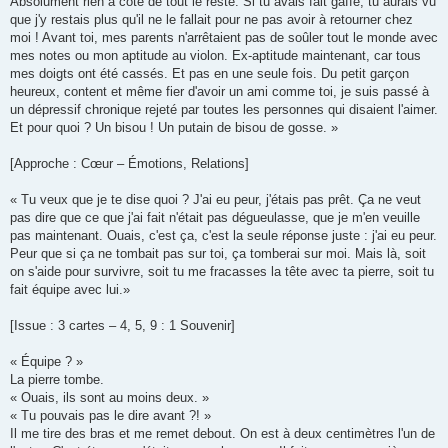
Absolument rien à côté de tout le reste. Si tu avais fait gaffe, tu aurais vu
que j'y restais plus qu'il ne le fallait pour ne pas avoir à retourner chez
moi ! Avant toi, mes parents n'arrêtaient pas de soûler tout le monde avec
mes notes ou mon aptitude au violon. Ex-aptitude maintenant, car tous
mes doigts ont été cassés. Et pas en une seule fois. Du petit garçon
heureux, content et même fier d'avoir un ami comme toi, je suis passé à
un dépressif chronique rejeté par toutes les personnes qui disaient l'aimer.
Et pour quoi ? Un bisou ! Un putain de bisou de gosse. »
[Approche : Cœur – Émotions, Relations]
« Tu veux que je te dise quoi ? J'ai eu peur, j'étais pas prêt. Ça ne veut
pas dire que ce que j'ai fait n'était pas dégueulasse, que je m'en veuille
pas maintenant. Ouais, c'est ça, c'est la seule réponse juste : j'ai eu peur.
Peur que si ça ne tombait pas sur toi, ça tomberai sur moi. Mais là, soit
on s'aide pour survivre, soit tu me fracasses la tête avec ta pierre, soit tu
fait équipe avec lui.»
[Issue : 3 cartes – 4, 5, 9 : 1 Souvenir]
« Équipe ? »
La pierre tombe.
« Ouais, ils sont au moins deux. »
« Tu pouvais pas le dire avant ?! »
Il me tire des bras et me remet debout. On est à deux centimètres l'un de