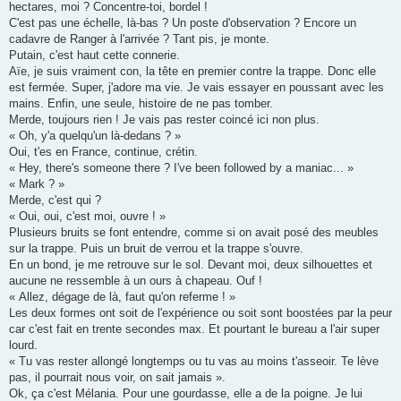
hectares, moi ? Concentre-toi, bordel !
C'est pas une échelle, là-bas ? Un poste d'observation ? Encore un
cadavre de Ranger à l'arrivée ? Tant pis, je monte.
Putain, c'est haut cette connerie.
Aïe, je suis vraiment con, la tête en premier contre la trappe. Donc elle
est fermée. Super, j'adore ma vie. Je vais essayer en poussant avec les
mains. Enfin, une seule, histoire de ne pas tomber.
Merde, toujours rien ! Je vais pas rester coincé ici non plus.
« Oh, y'a quelqu'un là-dedans ? »
Oui, t'es en France, continue, crétin.
« Hey, there's someone there ? I've been followed by a maniac... »
« Mark ? »
Merde, c'est qui ?
« Oui, oui, c'est moi, ouvre ! »
Plusieurs bruits se font entendre, comme si on avait posé des meubles
sur la trappe. Puis un bruit de verrou et la trappe s'ouvre.
En un bond, je me retrouve sur le sol. Devant moi, deux silhouettes et
aucune ne ressemble à un ours à chapeau. Ouf !
« Allez, dégage de là, faut qu'on referme ! »
Les deux formes ont soit de l'expérience ou soit sont boostées par la peur
car c'est fait en trente secondes max. Et pourtant le bureau a l'air super
lourd.
« Tu vas rester allongé longtemps ou tu vas au moins t'asseoir. Te lève
pas, il pourrait nous voir, on sait jamais ».
Ok, ça c'est Mélania. Pour une gourdasse, elle a de la poigne. Je lui