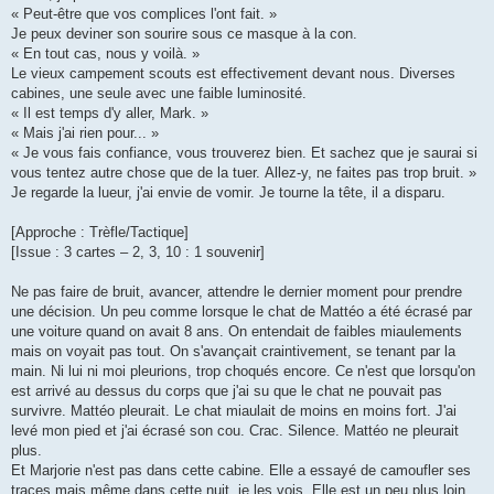
« Peut-être que vos complices l'ont fait. »
Je peux deviner son sourire sous ce masque à la con.
« En tout cas, nous y voilà. »
Le vieux campement scouts est effectivement devant nous. Diverses
cabines, une seule avec une faible luminosité.
« Il est temps d'y aller, Mark. »
« Mais j'ai rien pour... »
« Je vous fais confiance, vous trouverez bien. Et sachez que je saurai si
vous tentez autre chose que de la tuer. Allez-y, ne faites pas trop bruit. »
Je regarde la lueur, j'ai envie de vomir. Je tourne la tête, il a disparu.
[Approche : Trèfle/Tactique]
[Issue : 3 cartes – 2, 3, 10 : 1 souvenir]
Ne pas faire de bruit, avancer, attendre le dernier moment pour prendre
une décision. Un peu comme lorsque le chat de Mattéo a été écrasé par
une voiture quand on avait 8 ans. On entendait de faibles miaulements
mais on voyait pas tout. On s'avançait craintivement, se tenant par la
main. Ni lui ni moi pleurions, trop choqués encore. Ce n'est que lorsqu'on
est arrivé au dessus du corps que j'ai su que le chat ne pouvait pas
survivre. Mattéo pleurait. Le chat miaulait de moins en moins fort. J'ai
levé mon pied et j'ai écrasé son cou. Crac. Silence. Mattéo ne pleurait
plus.
Et Marjorie n'est pas dans cette cabine. Elle a essayé de camoufler ses
traces mais même dans cette nuit, je les vois. Elle est un peu plus loin,