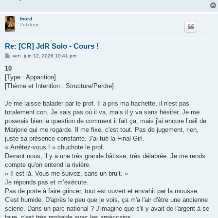
fnord
Zelateur
Re: [CR] JdR Solo - Cours !
M
ven. juin 12, 2026 10:41 pm
e
s
10
s
[Type : Apparition]
a
g
[Thème et Intention : Structure/Perdre]
e
Je me laisse balader par le prof. Il a pris ma hachette, il n'est pas
totalement con. Je sais pas où il va, mais il y va sans hésiter. Je me
poserais bien la question de comment il fait ça, mais j'ai encore l’œil de
Marjorie qui me regarde. Il me fixe, c'est tout. Pas de jugement, rien,
juste sa présence constante. J'ai tué la Final Girl.
« Arrêtez-vous ! » chuchote le prof.
Devant nous, il y a une très grande bâtisse, très délabrée. Je me rends
compte qu'on entend la rivière.
« Il est là. Vous me suivez, sans un bruit. »
Je réponds pas et m’exécute.
Pas de porte à faire grincer, tout est ouvert et envahit par la mousse.
C'est humide. D'après le peu que je vois, ça m'a l'air d'être une ancienne
scierie. Dans un parc national ? J'imagine que s'il y avait de l'argent à se
faire, c'est très probable avec les américains.