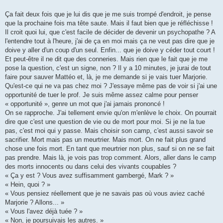
e
Ça fait deux fois que je lui dis que je me suis trompé d'endroit, je pense
que la prochaine fois ma tête saute. Mais il faut bien que je réfléchisse !
Il croit quoi lui, que c'est facile de décider de devenir un psychopathe ? A
l'entendre tout à l'heure, j'ai de ça en moi mais ça ne veut pas dire que je
doive y aller d'un coup d'un seul. Enfin... que je doive y céder tout court !
Et peut-être il ne dit que des conneries. Mais rien que le fait que je me
pose la question, c'est un signe, non ? Il y a 10 minutes, je jurai de tout
faire pour sauver Mattéo et, là, je me demande si je vais tuer Marjorie.
Qu'est-ce qui ne va pas chez moi ? J'essaye même pas de voir si j'ai une
opportunité de tuer le prof. Je suis même assez calme pour penser
« opportunité », genre un mot que j'ai jamais prononcé !
On se rapproche. J'ai tellement envie qu'on m'enlève le choix. On pourrait
dire que c'est une question de vie ou de mort pour moi. Si je ne la tue
pas, c'est moi qui y passe. Mais choisir son camp, c'est aussi savoir se
sacrifier. Mort mais pas un meurtrier. Mais mort. On ne fait plus grand
chose une fois mort. En tant que meurtrier non plus, sauf si on ne se fait
pas prendre. Mais là, je vois pas trop comment. Alors, aller dans le camp
des morts innocents ou dans celui des vivants coupables ?
« Ça y est ? Vous avez suffisamment gambergé, Mark ? »
« Hein, quoi ? »
« Vous pensiez réellement que je ne savais pas où vous aviez caché
Marjorie ? Allons... »
« Vous l'avez déjà tuée ? »
« Non, je poursuivais les autres. »