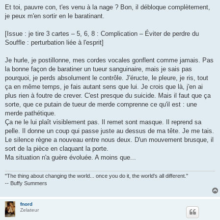
Et toi, pauvre con, t'es venu à la nage ? Bon, il débloque complètement,
je peux m'en sortir en le baratinant.
[Issue : je tire 3 cartes – 5, 6, 8 : Complication – Éviter de perdre du
Souffle : perturbation liée à l'esprit]
Je hurle, je postillonne, mes cordes vocales gonflent comme jamais. Pas
la bonne façon de baratiner un tueur sanguinaire, mais je sais pas
pourquoi, je perds absolument le contrôle. J'éructe, le pleure, je ris, tout
ça en même temps, je fais autant sens que lui. Je crois que là, j'en ai
plus rien à foutre de crever. C'est presque du suicide. Mais il faut que ça
sorte, que ce putain de tueur de merde comprenne ce qu'il est : une
merde pathétique.
Ça ne le lui plaît visiblement pas. Il remet sont masque. Il reprend sa
pelle. Il donne un coup qui passe juste au dessus de ma tête. Je me tais.
Le silence règne a nouveau entre nous deux. D'un mouvement brusque, il
sort de la pièce en claquant la porte.
Ma situation n'a guère évoluée. A moins que...
"The thing about changing the world... once you do it, the world's all different."
-- Buffy Summers
fnord
Zelateur