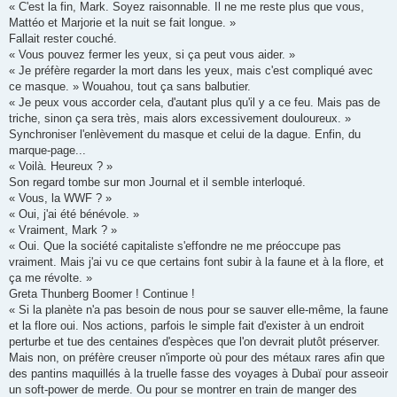
« C'est la fin, Mark. Soyez raisonnable. Il ne me reste plus que vous,
Mattéo et Marjorie et la nuit se fait longue. »
Fallait rester couché.
« Vous pouvez fermer les yeux, si ça peut vous aider. »
« Je préfère regarder la mort dans les yeux, mais c'est compliqué avec
ce masque. » Wouahou, tout ça sans balbutier.
« Je peux vous accorder cela, d'autant plus qu'il y a ce feu. Mais pas de
triche, sinon ça sera très, mais alors excessivement douloureux. »
Synchroniser l'enlèvement du masque et celui de la dague. Enfin, du
marque-page...
« Voilà. Heureux ? »
Son regard tombe sur mon Journal et il semble interloqué.
« Vous, la WWF ? »
« Oui, j'ai été bénévole. »
« Vraiment, Mark ? »
« Oui. Que la société capitaliste s'effondre ne me préoccupe pas
vraiment. Mais j'ai vu ce que certains font subir à la faune et à la flore, et
ça me révolte. »
Greta Thunberg Boomer ! Continue !
« Si la planète n'a pas besoin de nous pour se sauver elle-même, la faune
et la flore oui. Nos actions, parfois le simple fait d'exister à un endroit
perturbe et tue des centaines d'espèces que l'on devrait plutôt préserver.
Mais non, on préfère creuser n'importe où pour des métaux rares afin que
des pantins maquillés à la truelle fasse des voyages à Dubaï pour asseoir
un soft-power de merde. Ou pour se montrer en train de manger des