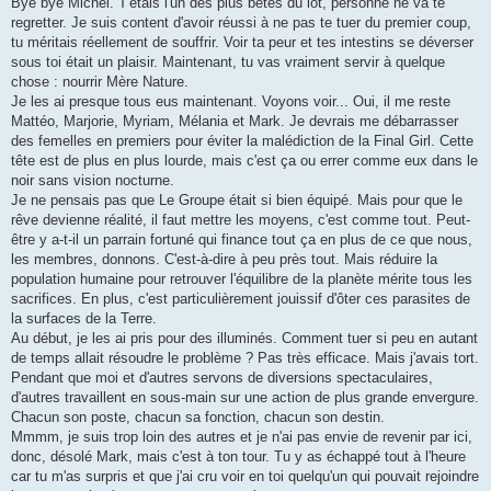
Bye bye Michel. T'étais l'un des plus bêtes du lot, personne ne va te
regretter. Je suis content d'avoir réussi à ne pas te tuer du premier coup,
tu méritais réellement de souffrir. Voir ta peur et tes intestins se déverser
sous toi était un plaisir. Maintenant, tu vas vraiment servir à quelque
chose : nourrir Mère Nature.
Je les ai presque tous eus maintenant. Voyons voir... Oui, il me reste
Mattéo, Marjorie, Myriam, Mélania et Mark. Je devrais me débarrasser
des femelles en premiers pour éviter la malédiction de la Final Girl. Cette
tête est de plus en plus lourde, mais c'est ça ou errer comme eux dans le
noir sans vision nocturne.
Je ne pensais pas que Le Groupe était si bien équipé. Mais pour que le
rêve devienne réalité, il faut mettre les moyens, c'est comme tout. Peut-
être y a-t-il un parrain fortuné qui finance tout ça en plus de ce que nous,
les membres, donnons. C'est-à-dire à peu près tout. Mais réduire la
population humaine pour retrouver l'équilibre de la planète mérite tous les
sacrifices. En plus, c'est particulièrement jouissif d'ôter ces parasites de
la surfaces de la Terre.
Au début, je les ai pris pour des illuminés. Comment tuer si peu en autant
de temps allait résoudre le problème ? Pas très efficace. Mais j'avais tort.
Pendant que moi et d'autres servons de diversions spectaculaires,
d'autres travaillent en sous-main sur une action de plus grande envergure.
Chacun son poste, chacun sa fonction, chacun son destin.
Mmmm, je suis trop loin des autres et je n'ai pas envie de revenir par ici,
donc, désolé Mark, mais c'est à ton tour. Tu y as échappé tout à l'heure
car tu m'as surpris et que j'ai cru voir en toi quelqu'un qui pouvait rejoindre