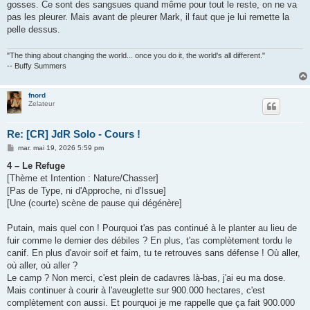
gosses. Ce sont des sangsues quand même pour tout le reste, on ne va
pas les pleurer. Mais avant de pleurer Mark, il faut que je lui remette la
pelle dessus.
"The thing about changing the world... once you do it, the world's all different."
-- Buffy Summers
fnord
Zelateur
Re: [CR] JdR Solo - Cours !
M
mar. mai 19, 2026 5:59 pm
e
s
4 – Le Refuge
s
[Thème et Intention : Nature/Chasser]
a
g
[Pas de Type, ni d'Approche, ni d'Issue]
e
[Une (courte) scène de pause qui dégénère]
Putain, mais quel con ! Pourquoi t'as pas continué à le planter au lieu de
fuir comme le dernier des débiles ? En plus, t'as complètement tordu le
canif. En plus d'avoir soif et faim, tu te retrouves sans défense ! Où aller,
où aller, où aller ?
Le camp ? Non merci, c'est plein de cadavres là-bas, j'ai eu ma dose.
Mais continuer à courir à l'aveuglette sur 900.000 hectares, c'est
complètement con aussi. Et pourquoi je me rappelle que ça fait 900.000