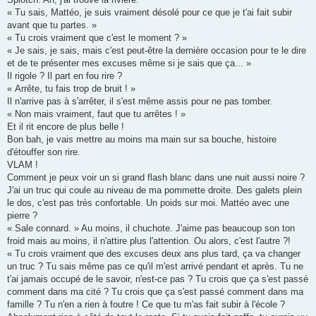
« Tu sais, Mattéo, je suis vraiment désolé pour ce que je t'ai fait subir
avant que tu partes. »
« Tu crois vraiment que c'est le moment ? »
« Je sais, je sais, mais c'est peut-être la dernière occasion pour te le dire
et de te présenter mes excuses même si je sais que ça... »
Il rigole ? Il part en fou rire ?
« Arrête, tu fais trop de bruit ! »
Il n'arrive pas à s'arrêter, il s'est même assis pour ne pas tomber.
« Non mais vraiment, faut que tu arrêtes ! »
Et il rit encore de plus belle !
Bon bah, je vais mettre au moins ma main sur sa bouche, histoire
d'étouffer son rire.
VLAM !
Comment je peux voir un si grand flash blanc dans une nuit aussi noire ?
J'ai un truc qui coule au niveau de ma pommette droite. Des galets plein
le dos, c'est pas très confortable. Un poids sur moi. Mattéo avec une
pierre ?
« Sale connard. » Au moins, il chuchote. J'aime pas beaucoup son ton
froid mais au moins, il n'attire plus l'attention. Ou alors, c'est l'autre ?!
« Tu crois vraiment que des excuses deux ans plus tard, ça va changer
un truc ? Tu sais même pas ce qu'il m'est arrivé pendant et après. Tu ne
t'ai jamais occupé de le savoir, n'est-ce pas ? Tu crois que ça s'est passé
comment dans ma cité ? Tu crois que ça s'est passé comment dans ma
famille ? Tu n'en a rien à foutre ! Ce que tu m'as fait subir à l'école ?