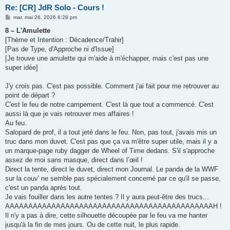
Re: [CR] JdR Solo - Cours !
M
mar. mai 26, 2026 6:28 pm
e
s
8 – L'Amulette
s
[Thème et Intention : Décadence/Trahir]
a
g
[Pas de Type, d'Approche ni d'Issue]
e
[Je trouve une amulette qui m'aide à m'échapper, mais c'est pas une
super idée]
J'y crois pas. C'est pas possible. Comment j'ai fait pour me retrouver au
point de départ ?
C'est le feu de notre campement. C'est là que tout a commencé. C'est
aussi là que je vais retrouver mes affaires !
Au feu.
Salopard de prof, il a tout jeté dans le feu. Non, pas tout, j'avais mis un
truc dans mon duvet. C'est pas que ça va m'être super utile, mais il y a
un marque-page ruby dagger de Wheel of Time dedans. S'il s'approche
assez de moi sans masque, direct dans l’œil !
Direct la tente, direct le duvet, direct mon Journal. Le panda de la WWF
sur la couv' ne semble pas spécialement concerné par ce qu'il se passe,
c'est un panda après tout.
Je vais fouiller dans les autre tentes ? Il y aura peut-être des trucs...
AAAAAAAAAAAAAAAAAAAAAAAAAAAAAAAAAAAAAAAAAAAAAH !
Il n'y a pas à dire, cette silhouette découpée par le feu va me hanter
jusqu'à la fin de mes jours. Ou de cette nuit, le plus rapide.