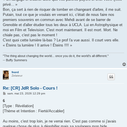
privé... »
Bon, ça sert à rien de risquer de tomber en changeant d'arbre, il me suit.
Putain, tout ce que je voulais en venant ici, c'était de nous faire nos
premiers souvenirs en commun avec Mehdi avant de se barrer de
Grenoble et d'aller étudier tous les deux à UCLA. Lui en Astrophysique et
moi en Film et Television. C'est mort maintenant. Il est mort. Mort. Ne
chiale pas, c'est pas le moment !
C'est quoi cette lumière là-bas ? Le prof l'a vue aussi. Il court vers elle.
« Éteins ta lumière ! Il arrive ! Éteins !!!! »
"The thing about changing the world... once you do it, the world's all different."
-- Buffy Summers
fnord
Zelateur
Re: [CR] JdR Solo - Cours !
M
sam. mai 23, 2026 12:29 pm
e
s
6
s
[Type : Révélation]
a
g
[Thème et Intention : Fierté/Accabler]
e
Au moins, c'est trop loin, je ne verrai rien. C'est pas comme si j'avais
quelque chose de plus à dégobiller mais sa soulagera mon bide.