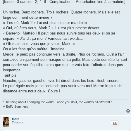
[Issue : 3 cartes – 2, 4, 8 : Complication – Perturbation liée à la matière]
Un rocher. Deux rochers. Trois rochers. Quatre rochers. Mais elle est
large comment cette rivière ?
« T'es où, Mark ? » Lui est plus loin sur ma droite.
« Oui, où êtes vous, Mark ? » Lui est plus proche devant.
« Barre-toi, Mattéo ! Il peut pas nous suivre tous les deux si on se
sépare. » J'ai dit ça moi ? Famous last words...
« Oh mais c'est vous que je veux, Mark. »
On a les fans qu'on mérite, j'imagine...
Merde, je peux pas continuer vers la droite. Plus de rochers. Qu'il a l'air
con avec uniquement son masque et sa pelle. Mais cette dernière lui sert
pour garder son équilibre alors que moi, je vais faire l'albatros dans pas
longtemps.
Tant pis.
Gauche, gauche, gauche, rive. Et direct dans les bois. Seul. Encore.
Le prof rigole mais je ne l'entends pas venir vers moi Mettre le plus de
distance entre nous deux. Cours !
"The thing about changing the world... once you do it, the world's all different."
-- Buffy Summers
fnord
Zelateur