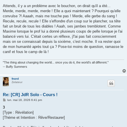
Attends, il y a un problème avec le bouchon, on dirait qu'il a été...
Merde, merde, merde, merde ! Elle a quoi maintenant ? Pourquoi qu'elle
convulse ?! Aaaah, mais me touche pas ! Merde, elle gerbe du sang !
Recule, recule, recule ! Elle s'effondre d'un coup sur le plancher, sa tête
fait un bruit de tous les diables ! Aaah, ses jambes tremblotent. Comme
Maxime lorsque le prof lui a donné plusieurs coups de pelle lorsque je l'ai
balancé vers lui. C'était certes un réflexe, j'l'ai pas fait consciemment
mais on se connaissait depuis la sixième, c'est moche. Il va rester quoi
de mon humanité après tout ça ? Pose-toi moins de question, ramasse le
canif et fous le camp de là !
"The thing about changing the world... once you do it, the world's all different."
-- Buffy Summers
fnord
Zelateur
Re: [CR] JdR Solo - Cours !
M
lun. mai 18, 2026 6:41 pm
e
s
3
s
[Type : Révélation]
a
g
[Thème et Intention : Rêve/Restaurer]
e