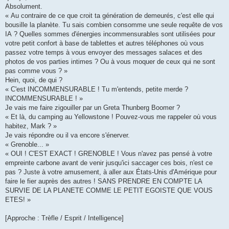
Absolument.
« Au contraire de ce que croit ta génération de demeurés, c'est elle qui
bousille la planète. Tu sais combien consomme une seule requête de vos
IA ? Quelles sommes d'énergies incommensurables sont utilisées pour
votre petit confort à base de tablettes et autres téléphones où vous
passez votre temps à vous envoyer des messages salaces et des
photos de vos parties intimes ? Ou à vous moquer de ceux qui ne sont
pas comme vous ? »
Hein, quoi, de qui ?
« C'est INCOMMENSURABLE ! Tu m'entends, petite merde ?
INCOMMENSURABLE ! »
Je vais me faire zigouiller par un Greta Thunberg Boomer ?
« Et là, du camping au Yellowstone ! Pouvez-vous me rappeler où vous
habitez, Mark ? »
Je vais répondre ou il va encore s'énerver.
« Grenoble... »
« OUI ! C'EST EXACT ! GRENOBLE ! Vous n'avez pas pensé à votre
empreinte carbone avant de venir jusqu'ici saccager ces bois, n'est ce
pas ? Juste à votre amusement, à aller aux États-Unis d'Amérique pour
faire le fier auprès des autres ! SANS PRENDRE EN COMPTE LA
SURVIE DE LA PLANETE COMME LE PETIT EGOISTE QUE VOUS
ETES! »
[Approche : Trèfle / Esprit / Intelligence]