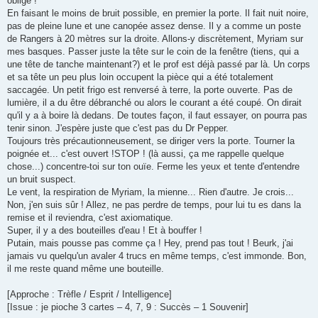
obligé !
En faisant le moins de bruit possible, en premier la porte. Il fait nuit noire,
pas de pleine lune et une canopée assez dense. Il y a comme un poste
de Rangers à 20 mètres sur la droite. Allons-y discrètement, Myriam sur
mes basques. Passer juste la tête sur le coin de la fenêtre (tiens, qui a
une tête de tanche maintenant?) et le prof est déjà passé par là. Un corps
et sa tête un peu plus loin occupent la pièce qui a été totalement
saccagée. Un petit frigo est renversé à terre, la porte ouverte. Pas de
lumière, il a du être débranché ou alors le courant a été coupé. On dirait
qu'il y a à boire là dedans. De toutes façon, il faut essayer, on pourra pas
tenir sinon. J'espère juste que c'est pas du Dr Pepper.
Toujours très précautionneusement, se diriger vers la porte. Tourner la
poignée et... c'est ouvert !STOP ! (là aussi, ça me rappelle quelque
chose...) concentre-toi sur ton ouïe. Ferme les yeux et tente d'entendre
un bruit suspect.
Le vent, la respiration de Myriam, la mienne... Rien d'autre. Je crois...
Non, j'en suis sûr ! Allez, ne pas perdre de temps, pour lui tu es dans la
remise et il reviendra, c'est axiomatique.
Super, il y a des bouteilles d'eau ! Et à bouffer !
Putain, mais pousse pas comme ça ! Hey, prend pas tout ! Beurk, j'ai
jamais vu quelqu'un avaler 4 trucs en même temps, c'est immonde. Bon,
il me reste quand même une bouteille.
[Approche : Trèfle / Esprit / Intelligence]
[Issue : je pioche 3 cartes – 4, 7, 9 : Succès – 1 Souvenir]