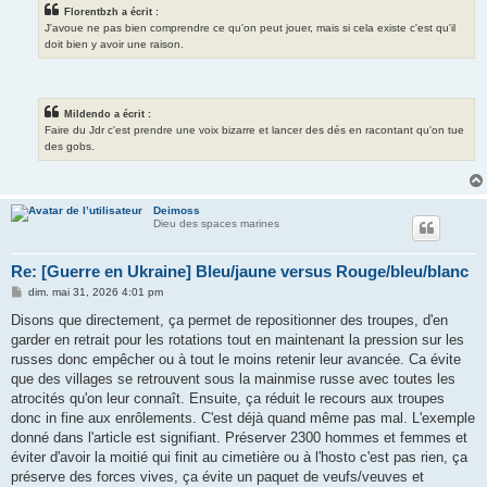
Florentbzh a écrit :
J'avoue ne pas bien comprendre ce qu'on peut jouer, mais si cela existe c'est qu'il
doit bien y avoir une raison.
Mildendo a écrit :
Faire du Jdr c'est prendre une voix bizarre et lancer des dés en racontant qu'on tue
des gobs.
Deimoss
Dieu des spaces marines
Re: [Guerre en Ukraine] Bleu/jaune versus Rouge/bleu/blanc
M
dim. mai 31, 2026 4:01 pm
e
s
Disons que directement, ça permet de repositionner des troupes, d'en
s
garder en retrait pour les rotations tout en maintenant la pression sur les
a
g
russes donc empêcher ou à tout le moins retenir leur avancée. Ca évite
e
que des villages se retrouvent sous la mainmise russe avec toutes les
atrocités qu'on leur connaît. Ensuite, ça réduit le recours aux troupes
donc in fine aux enrôlements. C'est déjà quand même pas mal. L'exemple
donné dans l'article est signifiant. Préserver 2300 hommes et femmes et
éviter d'avoir la moitié qui finit au cimetière ou à l'hosto c'est pas rien, ça
préserve des forces vives, ça évite un paquet de veufs/veuves et