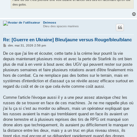
des gobs.
Deimoss
Dieu des spaces marines
Re: [Guerre en Ukraine] Bleu/jaune versus Rouge/bleu/blanc
M
dim. mai 31, 2026 2:56 pm
e
s
De ce que j'ai lire et écouter, cette tarte à la crème leur pourrit la vie
s
depuis maintenant plusieurs mois et avec la perte de Starlink ils ont bien
a
g
plus de mal à en venir à bout avec des UGV qui peuvent rester sur poste
e
plusieurs semaines et faire plusieurs rotations avant d'être finalement mis
hors de combat. Ca ne remplace pas des bottes sur le terrain, mais en
systèmes d'interdiction et d'assaut ça se révèle assez efficace surtout en
regard du coût et de ce que cela évite comme coût aussi.
Comme l'article l'évoque aussi il y a une peur assez atavique chez les
russes de se trouver en face de ces machines. Je ne me rappelle plus où
j'ai lu ça si c'est au mordor ou ailleurs, mais un opérateur expliquait que
les russes avaient la main qui tremblaient quand en face ils avaient un
drone terrestre et à plusieurs reprises des tirs de RPG ont manqué son
drone alors que techniquement, ils auraient pu difficilement le manquer vu
la distance entre les deux, mais y a un truc en plus niveau stress, ils
tirent plus mal encore et se débandent rapidement quand des drones