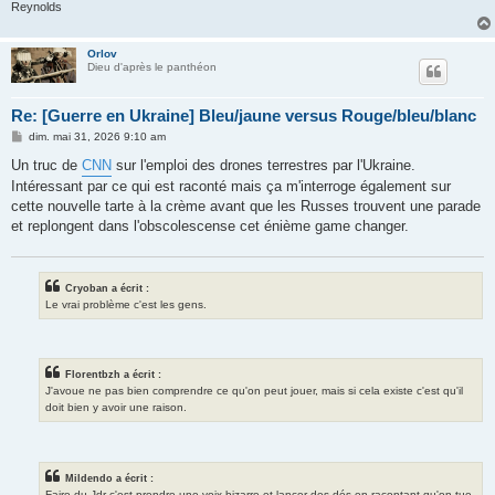
Reynolds
Orlov
Dieu d'après le panthéon
Re: [Guerre en Ukraine] Bleu/jaune versus Rouge/bleu/blanc
M
dim. mai 31, 2026 9:10 am
e
s
Un truc de
CNN
sur l'emploi des drones terrestres par l'Ukraine.
s
Intéressant par ce qui est raconté mais ça m'interroge également sur
a
g
cette nouvelle tarte à la crème avant que les Russes trouvent une parade
e
et replongent dans l'obscolescense cet énième game changer.
Cryoban a écrit :
Le vrai problème c'est les gens.
Florentbzh a écrit :
J'avoue ne pas bien comprendre ce qu'on peut jouer, mais si cela existe c'est qu'il
doit bien y avoir une raison.
Mildendo a écrit :
Faire du Jdr c'est prendre une voix bizarre et lancer des dés en racontant qu'on tue