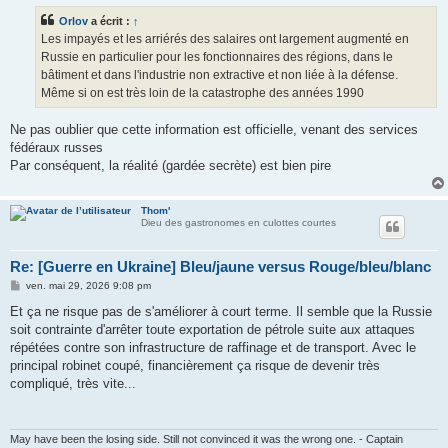
s
Orlov
a écrit :
↑
a
g
Les impayés et les arriérés des salaires ont largement augmenté en
e
Russie en particulier pour les fonctionnaires des régions, dans le
bâtiment et dans l'industrie non extractive et non liée à la défense.
Même si on est très loin de la catastrophe des années 1990
Ne pas oublier que cette information est officielle, venant des services
fédéraux russes
Par conséquent, la réalité (gardée secrète) est bien pire
Thom'
Dieu des gastronomes en culottes courtes
Re: [Guerre en Ukraine] Bleu/jaune versus Rouge/bleu/blanc
M
ven. mai 29, 2026 9:08 pm
e
s
Et ça ne risque pas de s'améliorer à court terme. Il semble que la Russie
s
soit contrainte d'arrêter toute exportation de pétrole suite aux attaques
a
g
répétées contre son infrastructure de raffinage et de transport. Avec le
e
principal robinet coupé, financièrement ça risque de devenir très
compliqué, très vite...
May have been the losing side. Still not convinced it was the wrong one. - Captain