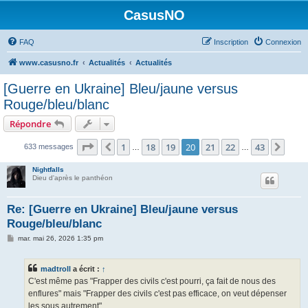
CasusNO
FAQ
Inscription
Connexion
www.casusno.fr
Actualités
Actualités
[Guerre en Ukraine] Bleu/jaune versus
Rouge/bleu/blanc
Répondre
Page
20
sur
43
1
18
19
20
21
22
43
Précédent
Suiv
633 messages
…
…
Nightfalls
Dieu d'après le panthéon
Re: [Guerre en Ukraine] Bleu/jaune versus
Rouge/bleu/blanc
M
mar. mai 26, 2026 1:35 pm
e
s
s
madtroll
a écrit :
↑
a
g
C'est même pas "Frapper des civils c'est pourri, ça fait de nous des
e
enflures" mais "Frapper des civils c'est pas efficace, on veut dépenser
les sous autrement" ...