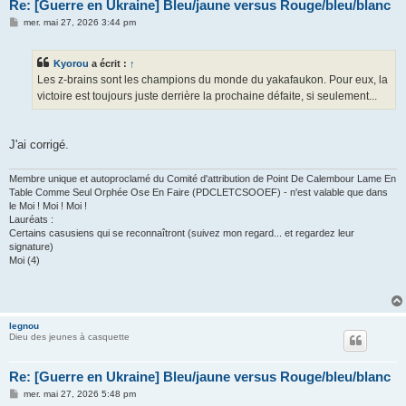
Re: [Guerre en Ukraine] Bleu/jaune versus Rouge/bleu/blanc
M
mer. mai 27, 2026 3:44 pm
e
s
s
Kyorou
a écrit :
↑
a
g
Les z-brains sont les champions du monde du yakafaukon. Pour eux, la
e
victoire est toujours juste derrière la prochaine défaite, si seulement...
J'ai corrigé.
Membre unique et autoproclamé du Comité d'attribution de Point De Calembour Lame En
Table Comme Seul Orphée Ose En Faire (PDCLETCSOOEF) - n'est valable que dans
le Moi ! Moi ! Moi !
Lauréats :
Certains casusiens qui se reconnaîtront (suivez mon regard... et regardez leur
signature)
Moi (4)
legnou
Dieu des jeunes à casquette
Re: [Guerre en Ukraine] Bleu/jaune versus Rouge/bleu/blanc
M
mer. mai 27, 2026 5:48 pm
e