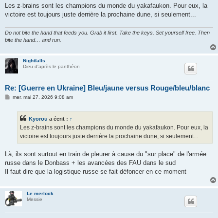
Les z-brains sont les champions du monde du yakafaukon. Pour eux, la
victoire est toujours juste derrière la prochaine dune, si seulement...
Do not bite the hand that feeds you. Grab it first. Take the keys. Set yourself free. Then
bite the hand… and run.
Nightfalls
Dieu d'après le panthéon
Re: [Guerre en Ukraine] Bleu/jaune versus Rouge/bleu/blanc
M
mer. mai 27, 2026 9:08 am
e
s
s
Kyorou
a écrit :
↑
a
g
Les z-brains sont les champions du monde du yakafaukon. Pour eux, la
e
victoire est toujours juste derrière la prochaine dune, si seulement...
Là, ils sont surtout en train de pleurer à cause du "sur place" de l'armée
russe dans le Donbass + les avancées des FAU dans le sud
Il faut dire que la logistique russe se fait défoncer en ce moment
Le merlock
Messie