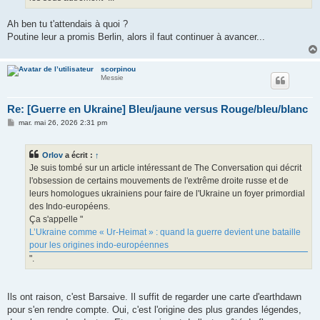
Ah ben tu t'attendais à quoi ?
Poutine leur a promis Berlin, alors il faut continuer à avancer...
scorpinou
Messie
Re: [Guerre en Ukraine] Bleu/jaune versus Rouge/bleu/blanc
M
mar. mai 26, 2026 2:31 pm
e
s
s
Orlov
a écrit :
↑
a
g
Je suis tombé sur un article intéressant de The Conversation qui décrit
e
l'obsession de certains mouvements de l'extrême droite russe et de
leurs homologues ukrainiens pour faire de l'Ukraine un foyer primordial
des Indo-européens.
Ça s'appelle "
L’Ukraine comme « Ur‑Heimat » : quand la guerre devient une bataille
pour les origines indo‑européennes
".
Ils ont raison, c'est Barsaive. Il suffit de regarder une carte d'earthdawn
pour s'en rendre compte. Oui, c'est l'origine des plus grandes légendes,