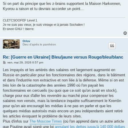
s
Si on part du principe que les z-brains supportent la Maison Harkonnen,
s
Kyorou a raison et tu devrais accorder un point...
a
g
e
CLETCSOOFEF Level 1
Je ne suis pas vieux, je suis vintage et à jamais Sochalien !
Et sinon GNU ! :bierre:
Orlov
Dieu d'après le panthéon
Re: [Guerre en Ukraine] Bleu/jaune versus Rouge/bleu/blanc
M
ven. mai 29, 2026 6:57 pm
e
s
Les impayés et les arriérés des salaires ont largement augmenté en
s
Russie en particulier pour les fonctionnaires des régions, dans le bâtiment
a
g
et dans l'industrie non extractive et non liée à la défense. Même si on est
e
très loin de la catastrophe des années 1990 où l'on payait les
fonctionnaires en cercueils (ou quoi que ce soit qu'on avait en stock),
charge pour eux d'aller les revendre au marché pour compenser les
salaires non versés, mais la tendance inquiète suffisamment le Kremlin
pour qu'on aie encouragé les médias à ne pas en parler et que les
quelques médias autorisés mais encore un peu indépendants aient retiré
les articles évoquant le problème de leurs sites.
Plus d'infos sur
The Moscow Times
(où l'on apprend dans un autre article
que Poutine avait signé une loi
annulant les dettes jusqu'à 140 000 dollars