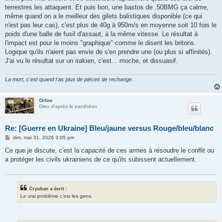
terrestres les attaquent. Et puis bon, une bastos de .50BMG ça calme,
même quand on a le meilleur des gilets balistiques disponible (ce qui
n'est pas leur cas), c'est plus de 40g à 950m/s en moyenne soit 10 fois le
poids d'une balle de fusil d'assaut, à la même vitesse. Le résultat à
l'impact est pour le moins "graphique" comme le disent les britons.
Logique qu'ils n'aient pas envie de s'en prendre une (ou plus si affinités).
J'ai vu le résultat sur un irakien, c'est... moche, et dissuasif.
La mort, c'est quand t'as plus de pièces de rechange.
Orlov
Dieu d'après le panthéon
Re: [Guerre en Ukraine] Bleu/jaune versus Rouge/bleu/blanc
M
dim. mai 31, 2026 3:05 pm
e
s
Ce que je discute, c'est la capacité de ces armes à résoudre le conflit ou
s
a protéger les civils ukrainiens de ce qu'ils subissent actuellement.
a
g
e
Cryoban a écrit :
Le vrai problème c'est les gens.