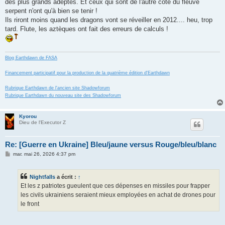
des plus grands adeptes. Et ceux qui sont de l'autre côté du fleuve
serpent n'ont qu'à bien se tenir !
Ils riront moins quand les dragons vont se réveiller en 2012.... heu, trop
tard. Flute, les aztèques ont fait des erreurs de calculs !
Blog Earthdawn de FASA
Financement participatif pour la production de la quatrième édition d'Earthdawn
Rubrique Earthdawn de l'ancien site Shadowforum
Rubrique Earthdawn du nouveau site des Shadowforum
Kyorou
Dieu de l'Executor Z
Re: [Guerre en Ukraine] Bleu/jaune versus Rouge/bleu/blanc
M
mar. mai 26, 2026 4:37 pm
e
s
s
Nightfalls
a écrit :
↑
a
g
Et les z patriotes gueulent que ces dépenses en missiles pour frapper
e
les civils ukrainiens seraient mieux employées en achat de drones pour
le front