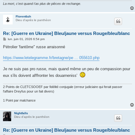
La mort, c'est quand t'as plus de pièces de rechange.
Florentbzh
Dieu d'après le panthéon
Re: [Guerre en Ukraine] Bleu/jaune versus Rouge/bleu/blanc
M
lun. juin 01, 2026 6:54 pm
e
s
Pétrolier 'fantôme" russe arraisonné
s
a
g
https://www.letelegramme.fr/bretagne/pe ... 055610.php
e
Je ne suis pas pro russe, mais quand même un peu de compassion pour
eux s'ils doivent afffronter les douarneniss'
2 Points de CLETCSOOEF par fidélité conjugale (erreur judiciaire qui ferait passer
l'affaire Dreyfus pour un fait divers)
1 Point par malchance
Nightfalls
Dieu d'après le panthéon
Re: [Guerre en Ukraine] Bleu/jaune versus Rouge/bleu/blanc