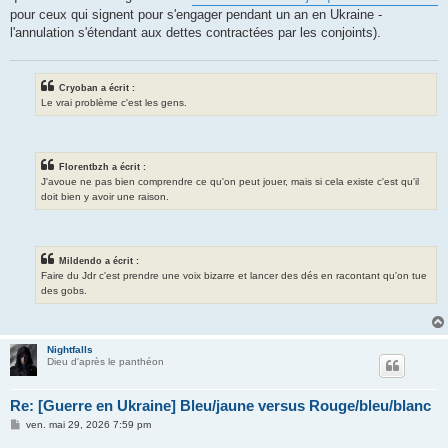
pour ceux qui signent pour s'engager pendant un an en Ukraine -
l'annulation s'étendant aux dettes contractées par les conjoints).
Cryoban a écrit :
Le vrai problème c'est les gens.
Florentbzh a écrit :
J'avoue ne pas bien comprendre ce qu'on peut jouer, mais si cela existe c'est qu'il
doit bien y avoir une raison.
Mildendo a écrit :
Faire du Jdr c'est prendre une voix bizarre et lancer des dés en racontant qu'on tue
des gobs.
Nightfalls
Dieu d'après le panthéon
Re: [Guerre en Ukraine] Bleu/jaune versus Rouge/bleu/blanc
M
ven. mai 29, 2026 7:59 pm
e
s