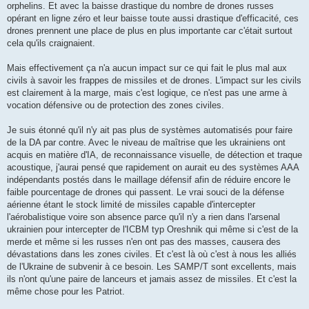
orphelins. Et avec la baisse drastique du nombre de drones russes
opérant en ligne zéro et leur baisse toute aussi drastique d'efficacité, ces
drones prennent une place de plus en plus importante car c'était surtout
cela qu'ils craignaient.
Mais effectivement ça n'a aucun impact sur ce qui fait le plus mal aux
civils à savoir les frappes de missiles et de drones. L'impact sur les civils
est clairement à la marge, mais c'est logique, ce n'est pas une arme à
vocation défensive ou de protection des zones civiles.
Je suis étonné qu'il n'y ait pas plus de systèmes automatisés pour faire
de la DA par contre. Avec le niveau de maîtrise que les ukrainiens ont
acquis en matière d'IA, de reconnaissance visuelle, de détection et traque
acoustique, j'aurai pensé que rapidement on aurait eu des systèmes AAA
indépendants postés dans le maillage défensif afin de réduire encore le
faible pourcentage de drones qui passent. Le vrai souci de la défense
aérienne étant le stock limité de missiles capable d'intercepter
l'aérobalistique voire son absence parce qu'il n'y a rien dans l'arsenal
ukrainien pour intercepter de l'ICBM typ Oreshnik qui même si c'est de la
merde et même si les russes n'en ont pas des masses, causera des
dévastations dans les zones civiles. Et c'est là où c'est à nous les alliés
de l'Ukraine de subvenir à ce besoin. Les SAMP/T sont excellents, mais
ils n'ont qu'une paire de lanceurs et jamais assez de missiles. Et c'est la
même chose pour les Patriot.