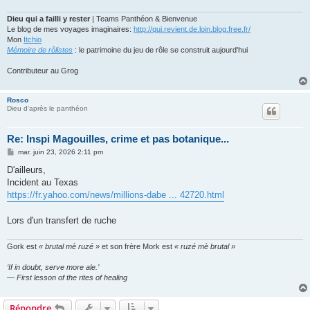
Dieu qui a failli y rester
| Teams Panthéon & Bienvenue
Le blog de mes voyages imaginaires:
http://qui.revient.de.loin.blog.free.fr/
Mon
Itchio
Mémoire de rôlistes
: le patrimoine du jeu de rôle se construit aujourd'hui
Contributeur au Grog
Rosco
Dieu d'après le panthéon
Re: Inspi Magouilles, crime et pas botanique...
M
mar. juin 23, 2026 2:11 pm
e
s
D'ailleurs,
s
Incident au Texas
a
g
https://fr.yahoo.com/news/millions-dabe ... 42720.html
e
Lors d'un transfert de ruche
Gork est
« brutal mè ruzé »
et son frère Mork est
« ruzé mè brutal »
‘If in doubt, serve more ale.’
— First lesson of the rites of healing
Répondre