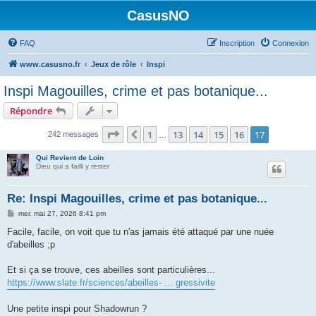
CasusNO
FAQ
Inscription
Connexion
www.casusno.fr
Jeux de rôle
Inspi
Inspi Magouilles, crime et pas botanique...
Répondre
Page
17
sur
17
1
13
14
15
16
17
Précédent
242 messages
…
Qui Revient de Loin
Dieu qui a failli y rester
Re: Inspi Magouilles, crime et pas botanique...
M
mer. mai 27, 2026 8:41 pm
e
s
Facile, facile, on voit que tu n'as jamais été attaqué par une nuée
s
d'abeilles ;p
a
g
e
Et si ça se trouve, ces abeilles sont particulières...
https://www.slate.fr/sciences/abeilles- ... gressivite
Une petite inspi pour Shadowrun ?