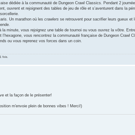
nçaise dédiée à la communauté de Dungeon Crawl Classics. Pendant 2 journées
nt, ouvrent et rejoignent des tables de jeu de rôle et s’aventurent dans la p
sorcellerie.
Paris. Un marathon où les
crawlers
se retrouvent pour sacrifier leurs gueux et
gende.
 la minute, vous rejoignez une table de tournoi ou vous ouvrez la vôtre. Entr
ut l’hexagone, vous rencontrez la communauté française de Dungeon Crawl Cl
tands ou vous reprenez vos forces dans un coin.
 fois.
ive et la façon de le présenter!
sition m'envoie plein de bonnes vibes ! Merci!)