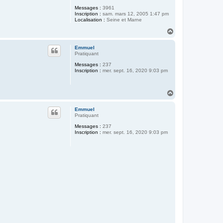
Messages :
3961
Inscription :
sam. mars 12, 2005 1:47 pm
Localisation :
Seine et Marne
H
a
u
Emmuel
t
Pratiquant
Messages :
237
Inscription :
mer. sept. 16, 2020 9:03 pm
H
a
u
Emmuel
t
Pratiquant
Messages :
237
Inscription :
mer. sept. 16, 2020 9:03 pm