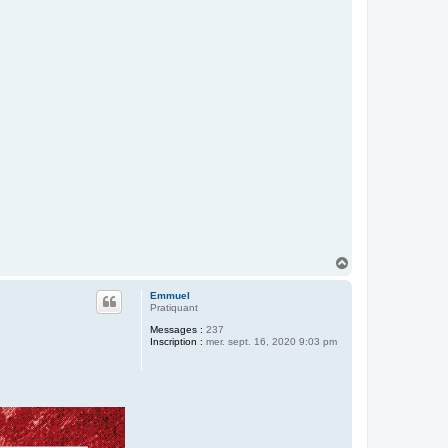
H
a
u
Emmuel
t
Pratiquant
Messages :
237
Inscription :
mer. sept. 16, 2020 9:03 pm