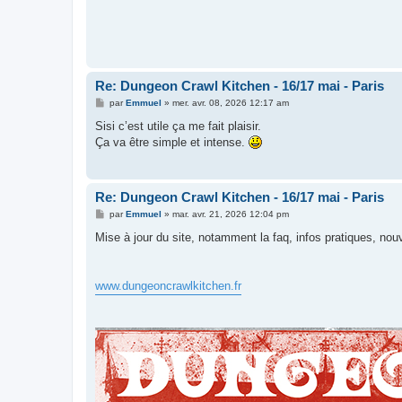
Re: Dungeon Crawl Kitchen - 16/17 mai - Paris
M
par
Emmuel
»
mer. avr. 08, 2026 12:17 am
e
s
Sisi c’est utile ça me fait plaisir.
s
Ça va être simple et intense.
a
g
e
Re: Dungeon Crawl Kitchen - 16/17 mai - Paris
M
par
Emmuel
»
mar. avr. 21, 2026 12:04 pm
e
s
Mise à jour du site, notamment la faq, infos pratiques, nou
s
a
g
e
www.dungeoncrawlkitchen.fr