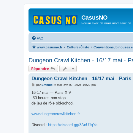
CasusNO
Forum avec de vrais morceaux de
FAQ
www.casusno.fr
Culture rôliste
Conventions, binouzes e
Dungeon Crawl Kitchen - 16/17 mai - Pa
Répondre
Dungeon Crawl Kitchen - 16/17 mai - Paris
M
par
Emmuel
»
mar. avr. 07, 2026 10:29 pm
e
s
16-17 mai — Paris XIV
s
30 heures non-stop
a
g
de jeu de rôle old-school.
e
www.dungeoncrawlkitchen.fr
Discord :
https://discord.gg/3AnUJqYa