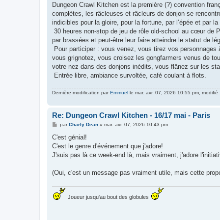
Dungeon Crawl Kitchen est la première (?) convention fra
complètes, les râcleuses et râcleurs de donjon se rencontre
indicibles pour la gloire, pour la fortune, par l’épée et par la 
30 heures non-stop de jeu de rôle old-school au cœur de 
par brassées et peut-être leur faire atteindre le statut de lé
Pour participer : vous venez, vous tirez vos personnages à
vous grignotez, vous croisez les gongfarmers venus de to
votre nez dans des donjons inédits, vous flânez sur les s
Entrée libre, ambiance survoltée, café coulant à flots.
Dernière modification par
Emmuel
le mar. avr. 07, 2026 10:55 pm, modifié 1
Re: Dungeon Crawl Kitchen - 16/17 mai - Paris
M
par
Charly Dean
»
mar. avr. 07, 2026 10:43 pm
e
s
C'est génial!
s
C'est le genre d'événement que j'adore!
a
g
J'suis pas là ce week-end là, mais vraiment, j'adore l'initiat
e
(Oui, c'est un message pas vraiment utile, mais cette propo
Joueur jusqu'au bout des globules