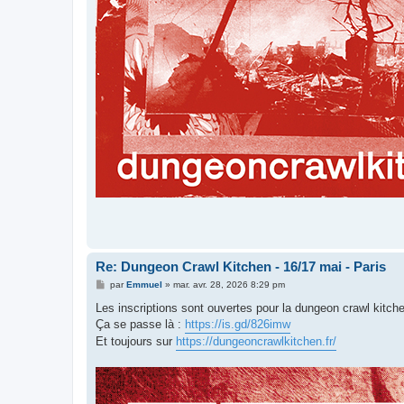
Re: Dungeon Crawl Kitchen - 16/17 mai - Paris
M
par
Emmuel
»
mar. avr. 28, 2026 8:29 pm
e
s
Les inscriptions sont ouvertes pour la dungeon crawl kitche
s
Ça se passe là :
https://is.gd/826imw
a
g
Et toujours sur
https://dungeoncrawlkitchen.fr/
e