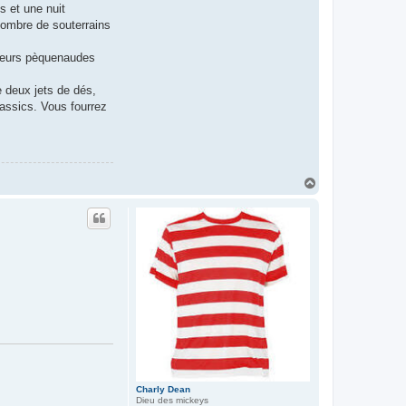
 et une nuit
énombre de souterrains
 leurs pèquenaudes
e deux jets de dés,
assics. Vous fourrez
H
a
u
t
Charly Dean
Dieu des mickeys