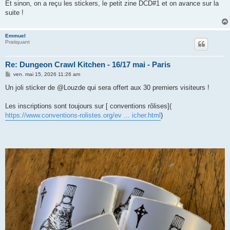
Et sinon, on a reçu les stickers, le petit zine DCD#1 et on avance sur la
suite !
Emmuel
Pratiquant
Re: Dungeon Crawl Kitchen - 16/17 mai - Paris
M
ven. mai 15, 2026 11:26 am
e
s
Un joli sticker de @Louzde qui sera offert aux 30 premiers visiteurs !
s
a
g
Les inscriptions sont toujours sur [ conventions rôlises](
e
https://www.conventions-rolistes.org/ev ... icher.html
)