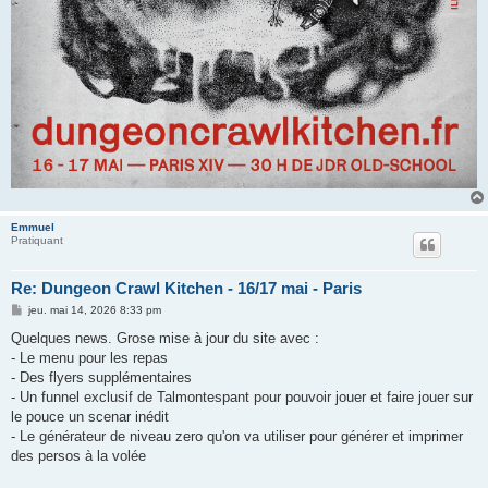
Emmuel
Pratiquant
Re: Dungeon Crawl Kitchen - 16/17 mai - Paris
M
jeu. mai 14, 2026 8:33 pm
e
s
Quelques news. Grose mise à jour du site avec :
s
- Le menu pour les repas
a
g
- Des flyers supplémentaires
e
- Un funnel exclusif de Talmontespant pour pouvoir jouer et faire jouer sur
le pouce un scenar inédit
- Le générateur de niveau zero qu'on va utiliser pour générer et imprimer
des persos à la volée