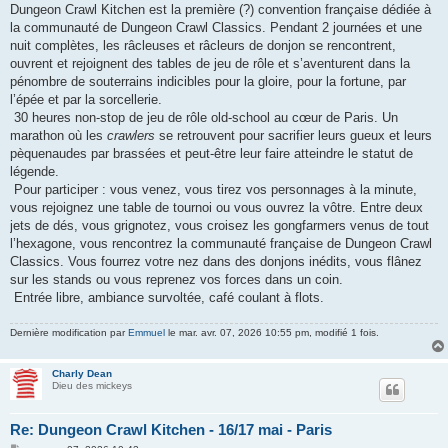
Dungeon Crawl Kitchen est la première (?) convention française dédiée à
la communauté de Dungeon Crawl Classics. Pendant 2 journées et une
nuit complètes, les râcleuses et râcleurs de donjon se rencontrent,
ouvrent et rejoignent des tables de jeu de rôle et s’aventurent dans la
pénombre de souterrains indicibles pour la gloire, pour la fortune, par
l’épée et par la sorcellerie.
30 heures non-stop de jeu de rôle old-school au cœur de Paris. Un
marathon où les
crawlers
se retrouvent pour sacrifier leurs gueux et leurs
pèquenaudes par brassées et peut-être leur faire atteindre le statut de
légende.
Pour participer : vous venez, vous tirez vos personnages à la minute,
vous rejoignez une table de tournoi ou vous ouvrez la vôtre. Entre deux
jets de dés, vous grignotez, vous croisez les gongfarmers venus de tout
l’hexagone, vous rencontrez la communauté française de Dungeon Crawl
Classics. Vous fourrez votre nez dans des donjons inédits, vous flânez
sur les stands ou vous reprenez vos forces dans un coin.
Entrée libre, ambiance survoltée, café coulant à flots.
Dernière modification par
Emmuel
le mar. avr. 07, 2026 10:55 pm, modifié 1 fois.
Charly Dean
Dieu des mickeys
Re: Dungeon Crawl Kitchen - 16/17 mai - Paris