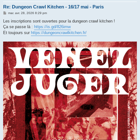
Re: Dungeon Crawl Kitchen - 16/17 mai - Paris
M
mar. avr. 28, 2026 8:29 pm
e
s
Les inscriptions sont ouvertes pour la dungeon crawl kitchen !
s
Ça se passe là :
https://is.gd/826imw
a
g
Et toujours sur
https://dungeoncrawlkitchen.fr/
e