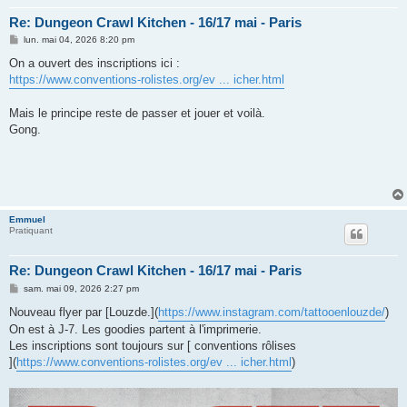
Re: Dungeon Crawl Kitchen - 16/17 mai - Paris
M
lun. mai 04, 2026 8:20 pm
e
s
On a ouvert des inscriptions ici :
s
https://www.conventions-rolistes.org/ev ... icher.html
a
g
e
Mais le principe reste de passer et jouer et voilà.
Gong.
Emmuel
Pratiquant
Re: Dungeon Crawl Kitchen - 16/17 mai - Paris
M
sam. mai 09, 2026 2:27 pm
e
s
Nouveau flyer par [Louzde.](
https://www.instagram.com/tattooenlouzde/
)
s
On est à J-7. Les goodies partent à l'imprimerie.
a
g
Les inscriptions sont toujours sur [ conventions rôlises
e
](
https://www.conventions-rolistes.org/ev ... icher.html
)