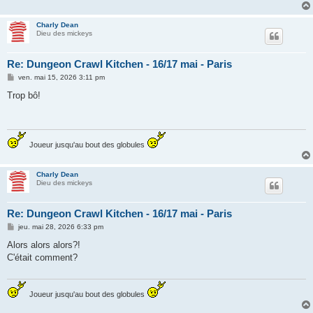
Charly Dean
Dieu des mickeys
Re: Dungeon Crawl Kitchen - 16/17 mai - Paris
M
ven. mai 15, 2026 3:11 pm
e
s
Trop bô!
s
a
g
e
Joueur jusqu'au bout des globules
Charly Dean
Dieu des mickeys
Re: Dungeon Crawl Kitchen - 16/17 mai - Paris
M
jeu. mai 28, 2026 6:33 pm
e
s
Alors alors alors?!
s
C'était comment?
a
g
e
Joueur jusqu'au bout des globules