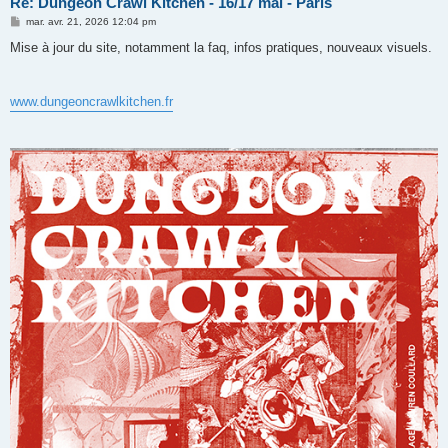
Re: Dungeon Crawl Kitchen - 16/17 mai - Paris
M
mar. avr. 21, 2026 12:04 pm
e
s
Mise à jour du site, notamment la faq, infos pratiques, nouveaux visuels.
s
a
g
e
www.dungeoncrawlkitchen.fr