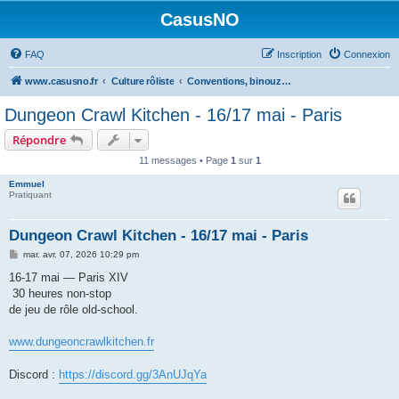
CasusNO
FAQ
Inscription
Connexion
www.casusno.fr
Culture rôliste
Conventions, binouzes et recherche de joueurs
Dungeon Crawl Kitchen - 16/17 mai - Paris
Répondre
11 messages • Page
1
sur
1
Emmuel
Pratiquant
Dungeon Crawl Kitchen - 16/17 mai - Paris
M
mar. avr. 07, 2026 10:29 pm
e
s
16-17 mai — Paris XIV
s
30 heures non-stop
a
g
de jeu de rôle old-school.
e
www.dungeoncrawlkitchen.fr
Discord :
https://discord.gg/3AnUJqYa