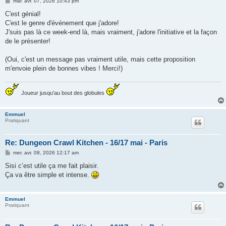
M
mar. avr. 07, 2026 10:43 pm
e
s
C'est génial!
s
C'est le genre d'événement que j'adore!
a
g
J'suis pas là ce week-end là, mais vraiment, j'adore l'initiative et la façon
e
de le présenter!
(Oui, c'est un message pas vraiment utile, mais cette proposition
m'envoie plein de bonnes vibes ! Merci!)
Joueur jusqu'au bout des globules
Emmuel
Pratiquant
Re: Dungeon Crawl Kitchen - 16/17 mai - Paris
M
mer. avr. 08, 2026 12:17 am
e
s
Sisi c’est utile ça me fait plaisir.
s
Ça va être simple et intense.
a
g
e
Emmuel
Pratiquant