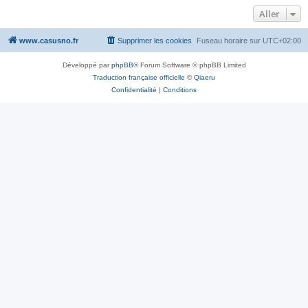
Aller
www.casusno.fr
Supprimer les cookies
Fuseau horaire sur
UTC+02:00
Développé par
phpBB
® Forum Software © phpBB Limited
Traduction française officielle
©
Qiaeru
Confidentialité
|
Conditions