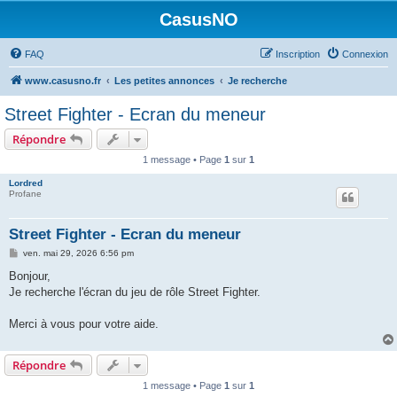
CasusNO
FAQ
Inscription
Connexion
www.casusno.fr
Les petites annonces
Je recherche
Street Fighter - Ecran du meneur
Répondre
1 message • Page
1
sur
1
Lordred
Profane
Street Fighter - Ecran du meneur
M
ven. mai 29, 2026 6:56 pm
e
s
Bonjour,
s
Je recherche l'écran du jeu de rôle Street Fighter.
a
g
e
Merci à vous pour votre aide.
Répondre
1 message • Page
1
sur
1