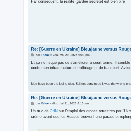
Par conséquent, la réalité (gardée secrète) est bien pire
Re: [Guerre en Ukraine] Bleu/jaune versus Rouge
M
par
Thom'
»
ven. mai 29, 2026 9:08 pm
e
s
Et ça ne risque pas de s'améliorer à court terme. Il semble 
s
contre son infrastructure de raffinage et de transport. Avec 
a
g
e
May have been the losing side. Still not convinced it was the wrong on
Re: [Guerre en Ukraine] Bleu/jaune versus Rouge
M
par
Orlov
»
dim. mai 31, 2026 9:10 am
e
s
Un truc de
CNN
sur l'emploi des drones terrestres par l'Ukr
s
crème avant que les Russes trouvent une parade et replo
a
g
e