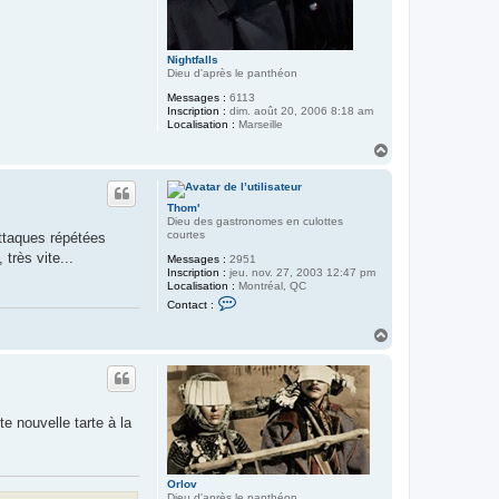
Nightfalls
Dieu d'après le panthéon
Messages :
6113
Inscription :
dim. août 20, 2006 8:18 am
Localisation :
Marseille
H
a
u
t
Thom'
Dieu des gastronomes en culottes
courtes
attaques répétées
très vite...
Messages :
2951
Inscription :
jeu. nov. 27, 2003 12:47 pm
Localisation :
Montréal, QC
C
Contact :
o
n
H
t
a
a
u
c
t
t
e
r
T
e nouvelle tarte à la
h
o
m
'
Orlov
Dieu d'après le panthéon