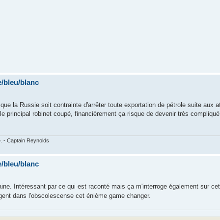
/bleu/blanc
que la Russie soit contrainte d'arrêter toute exportation de pétrole suite aux 
le principal robinet coupé, financièrement ça risque de devenir très compliqué, 
e. - Captain Reynolds
/bleu/blanc
aine. Intéressant par ce qui est raconté mais ça m'interroge également sur cett
ngent dans l'obscolescense cet énième game changer.