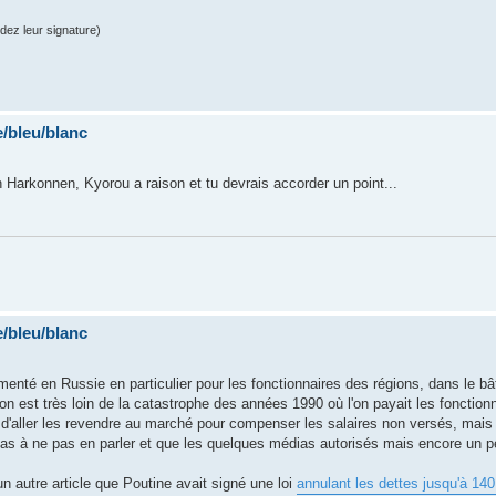
dez leur signature)
/bleu/blanc
n Harkonnen, Kyorou a raison et tu devrais accorder un point...
/bleu/blanc
menté en Russie en particulier pour les fonctionnaires des régions, dans le b
 on est très loin de la catastrophe des années 1990 où l'on payait les fonction
x d'aller les revendre au marché pour compenser les salaires non versés, mais
as à ne pas en parler et que les quelques médias autorisés mais encore un p
n autre article que Poutine avait signé une loi
annulant les dettes jusqu'à 140