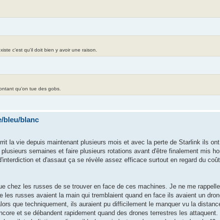
te c'est qu'il doit bien y avoir une raison.
contant qu'on tue des gobs.
/bleu/blanc
urrit la vie depuis maintenant plusieurs mois et avec la perte de Starlink ils on
plusieurs semaines et faire plusieurs rotations avant d'être finalement mis h
interdiction et d'assaut ça se révèle assez efficace surtout en regard du coû
ue chez les russes de se trouver en face de ces machines. Je ne me rappelle p
e les russes avaient la main qui tremblaient quand en face ils avaient un drone
ors que techniquement, ils auraient pu difficilement le manquer vu la distanc
 encore et se débandent rapidement quand des drones terrestres les attaquent.