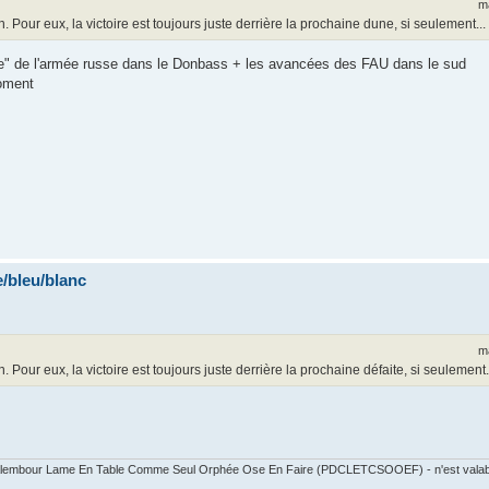
m
our eux, la victoire est toujours juste derrière la prochaine dune, si seulement...
lace" de l'armée russe dans le Donbass + les avancées des FAU dans le sud
moment
/bleu/blanc
m
ur eux, la victoire est toujours juste derrière la prochaine défaite, si seulement.
 Calembour Lame En Table Comme Seul Orphée Ose En Faire (PDCLETCSOOEF) - n'est valable