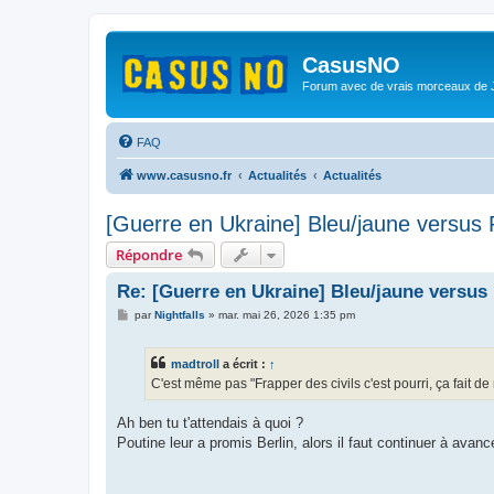
CasusNO
Forum avec de vrais morceaux de
FAQ
www.casusno.fr
Actualités
Actualités
[Guerre en Ukraine] Bleu/jaune versus
Répondre
Re: [Guerre en Ukraine] Bleu/jaune versus
M
par
Nightfalls
»
mar. mai 26, 2026 1:35 pm
e
s
s
madtroll
a écrit :
↑
a
g
C'est même pas "Frapper des civils c'est pourri, ça fait de
e
Ah ben tu t'attendais à quoi ?
Poutine leur a promis Berlin, alors il faut continuer à avance