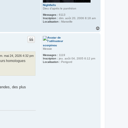
Nightfalls
Dieu d'après le panthéon
Messages :
6113
Inscription :
dim. août 20, 2006 8:18 am
Localisation :
Marseille
H
a
u
t
scorpinou
Messie
Messages :
1119
im. mai 24, 2026 4:32 pm
Inscription :
jeu. août 04, 2005 6:12 pm
 leurs homologues
Localisation :
Perigord
égendes, des plus