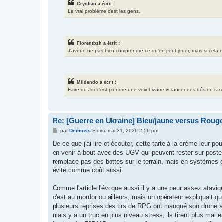
Cryoban a écrit :
Le vrai problème c'est les gens.
Florentbzh a écrit :
J'avoue ne pas bien comprendre ce qu'on peut jouer, mais si cela exis
Mildendo a écrit :
Faire du Jdr c'est prendre une voix bizarre et lancer des dés en ra
Re: [Guerre en Ukraine] Bleu/jaune versus Rouge
M
par
Deimoss
»
dim. mai 31, 2026 2:56 pm
e
s
De ce que j'ai lire et écouter, cette tarte à la crème leur po
s
en venir à bout avec des UGV qui peuvent rester sur poste 
a
g
remplace pas des bottes sur le terrain, mais en systèmes d'
e
évite comme coût aussi.
Comme l'article l'évoque aussi il y a une peur assez ataviq
c'est au mordor ou ailleurs, mais un opérateur expliquait qu
plusieurs reprises des tirs de RPG ont manqué son drone al
mais y a un truc en plus niveau stress, ils tirent plus mal