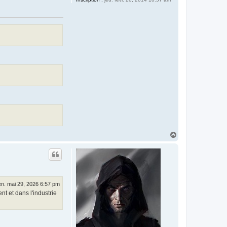
H
a
u
t
en. mai 29, 2026 6:57 pm
t et dans l'industrie