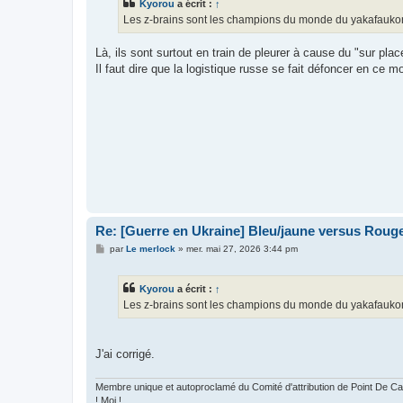
Kyorou
a écrit :
↑
a
g
Les z-brains sont les champions du monde du yakafaukon. P
e
Là, ils sont surtout en train de pleurer à cause du "sur p
Il faut dire que la logistique russe se fait défoncer en ce 
Re: [Guerre en Ukraine] Bleu/jaune versus Rouge
M
par
Le merlock
»
mer. mai 27, 2026 3:44 pm
e
s
s
Kyorou
a écrit :
↑
a
g
Les z-brains sont les champions du monde du yakafaukon. Po
e
J'ai corrigé.
Membre unique et autoproclamé du Comité d'attribution de Point De
! Moi !