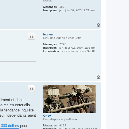
Messie
Messages :
1107
Inscription :
jeu. juin 06, 2024 9:21 am
H
a
u
legnou
t
Dieu des jeunes à casquette
Messages :
7798
Inscription :
lun. févr. 02, 2004 1:05 pm
Localisation :
Provisoirement sur Sol III
H
a
u
t
âtiment et dans
naires en cercueils
 la tendance inquiète
eu indépendants aient
Orlov
Dieu d'après le panthéon
 000 dollars
pour
Messages :
9124
Inscription :
jeu. févr. 20, 2014 10:57 am