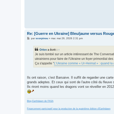
Re: [Guerre en Ukraine] Bleu/jaune versus Rouge
M
par
scorpinou
»
mar. mai 26, 2026 2:31 pm
e
s
s
Orlov
a écrit :
↑
a
g
Je suis tombé sur un article intéressant de The Conversa
e
ukrainiens pour faire de l'Ukraine un foyer primordial de
Ça s'appelle "
L’Ukraine comme « Ur‑Heimat » : quand la g
Ils ont raison, c'est Barsaive. Il suffit de regarder une ca
grands adeptes. Et ceux qui sont de l'autre côté du fleuve s
Ils riront moins quand les dragons vont se réveiller en 2012.
Blog Earthdawn de FASA
Financement participatif pour la production de la quatrième édition d'Earthdawn