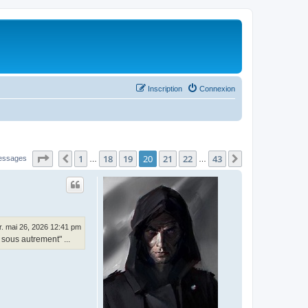
Inscription
Connexion
Page
20
sur
43
1
18
19
20
21
22
43
Précédent
Suivant
essages
…
…
. mai 26, 2026 12:41 pm
 sous autrement" ...