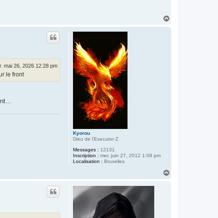
H
a
u
t
. mai 26, 2026 12:28 pm
r le front
t...
Kyorou
Dieu de l'Executor Z
Messages :
12131
Inscription :
mer. juin 27, 2012 1:09 pm
Localisation :
Bruxelles
H
a
u
t