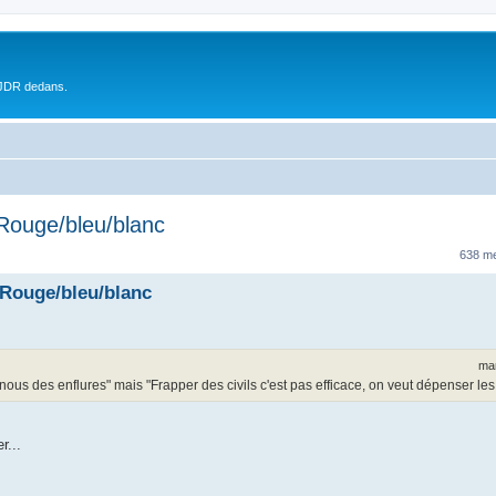
 JDR dedans.
 Rouge/bleu/blanc
638 m
 Rouge/bleu/blanc
mar
 nous des enflures" mais "Frapper des civils c'est pas efficace, on veut dépenser les
r...