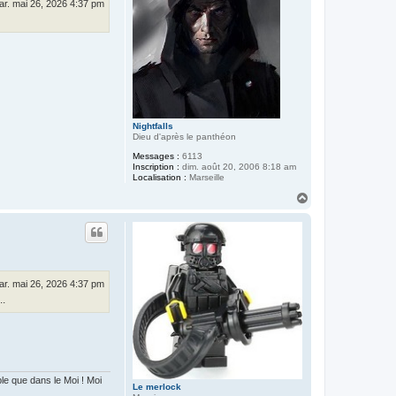
ar. mai 26, 2026 4:37 pm
Nightfalls
Dieu d'après le panthéon
Messages :
6113
Inscription :
dim. août 20, 2006 8:18 am
Localisation :
Marseille
H
a
u
t
ar. mai 26, 2026 4:37 pm
..
 que dans le Moi ! Moi
Le merlock