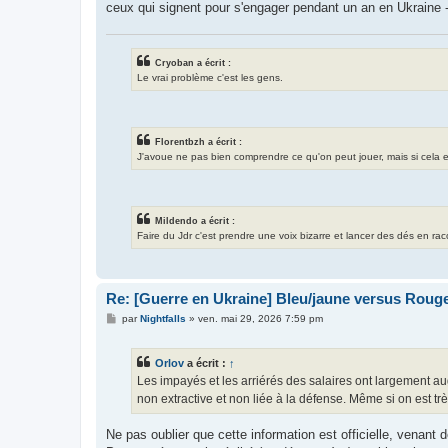
ceux qui signent pour s'engager pendant un an en Ukraine - 
Cryoban a écrit :
Le vrai problème c'est les gens.
Florentbzh a écrit :
J'avoue ne pas bien comprendre ce qu'on peut jouer, mais si cela exis
Mildendo a écrit :
Faire du Jdr c'est prendre une voix bizarre et lancer des dés en ra
Re: [Guerre en Ukraine] Bleu/jaune versus Rouge
M
par
Nightfalls
»
ven. mai 29, 2026 7:59 pm
e
s
s
Orlov
a écrit :
↑
a
g
Les impayés et les arriérés des salaires ont largement au
e
non extractive et non liée à la défense. Même si on est t
Ne pas oublier que cette information est officielle, venant