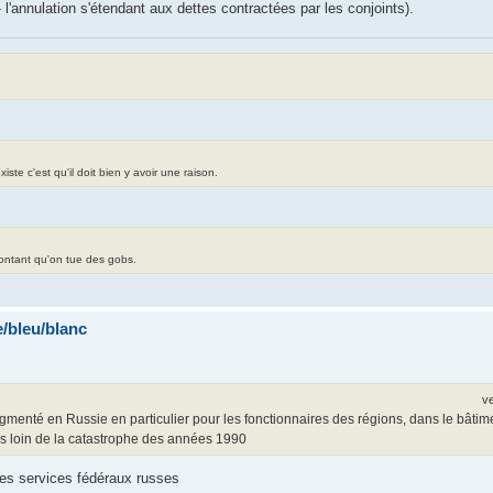
l'annulation s'étendant aux dettes contractées par les conjoints).
te c'est qu'il doit bien y avoir une raison.
contant qu'on tue des gobs.
/bleu/blanc
v
gmenté en Russie en particulier pour les fonctionnaires des régions, dans le bâtimen
rès loin de la catastrophe des années 1990
 des services fédéraux russes