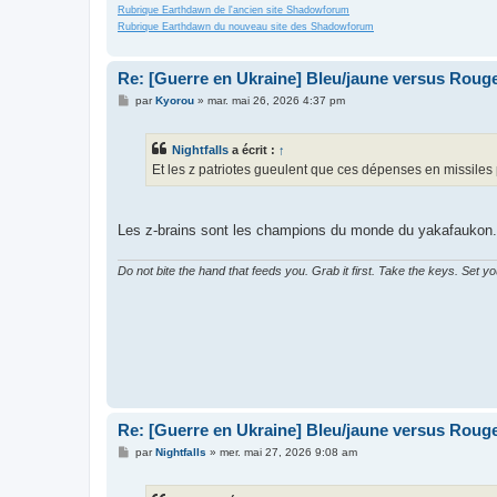
Rubrique Earthdawn de l'ancien site Shadowforum
Rubrique Earthdawn du nouveau site des Shadowforum
Re: [Guerre en Ukraine] Bleu/jaune versus Rouge
M
par
Kyorou
»
mar. mai 26, 2026 4:37 pm
e
s
s
Nightfalls
a écrit :
↑
a
g
Et les z patriotes gueulent que ces dépenses en missiles 
e
Les z-brains sont les champions du monde du yakafaukon. Po
Do not bite the hand that feeds you. Grab it first. Take the keys. Set y
Re: [Guerre en Ukraine] Bleu/jaune versus Rouge
M
par
Nightfalls
»
mer. mai 27, 2026 9:08 am
e
s
s