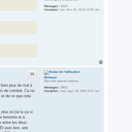
Messages :
9124
Inscription :
jeu. févr. 20, 2014 10:57 am
H
a
u
t
Deimoss
Dieu des spaces marines
t bien plus de mal à
Messages :
9902
ors de combat. Ca ne
Inscription :
mar. sept. 18, 2007 9:27 am
t et de ce que cela
lus où j'ai lu ça si
 terrestre et à
e entre les deux,
 Et puis bon, une