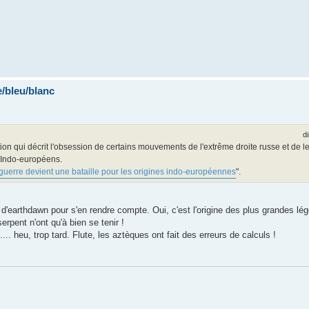
/bleu/blanc
d
tion qui décrit l'obsession de certains mouvements de l'extrême droite russe et de
s Indo-européens.
uerre devient une bataille pour les origines indo‑européennes
".
rte d'earthdawn pour s'en rendre compte. Oui, c'est l'origine des plus grandes l
erpent n'ont qu'à bien se tenir !
... heu, trop tard. Flute, les aztèques ont fait des erreurs de calculs !