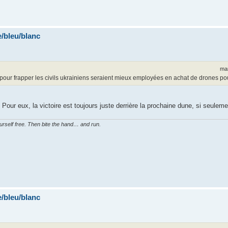
/bleu/blanc
mar
pour frapper les civils ukrainiens seraient mieux employées en achat de drones pou
ur eux, la victoire est toujours juste derrière la prochaine dune, si seulemen
ourself free. Then bite the hand… and run.
/bleu/blanc