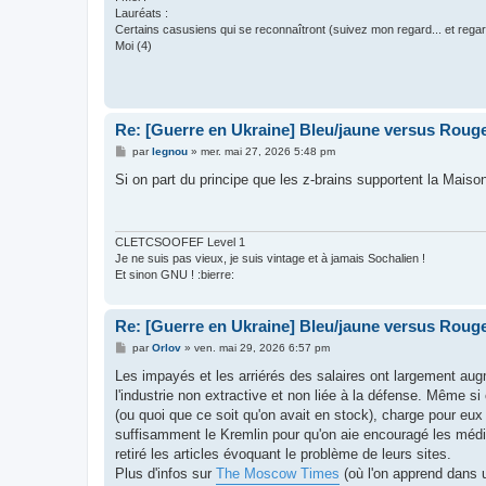
Lauréats :
Certains casusiens qui se reconnaîtront (suivez mon regard... et regar
Moi (4)
Re: [Guerre en Ukraine] Bleu/jaune versus Rouge
M
par
legnou
»
mer. mai 27, 2026 5:48 pm
e
s
Si on part du principe que les z-brains supportent la Maiso
s
a
g
e
CLETCSOOFEF Level 1
Je ne suis pas vieux, je suis vintage et à jamais Sochalien !
Et sinon GNU ! :bierre:
Re: [Guerre en Ukraine] Bleu/jaune versus Rouge
M
par
Orlov
»
ven. mai 29, 2026 6:57 pm
e
s
Les impayés et les arriérés des salaires ont largement aug
s
l'industrie non extractive et non liée à la défense. Même si
a
g
(ou quoi que ce soit qu'on avait en stock), charge pour eu
e
suffisamment le Kremlin pour qu'on aie encouragé les médi
retiré les articles évoquant le problème de leurs sites.
Plus d'infos sur
The Moscow Times
(où l'on apprend dans u