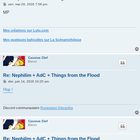
M
ven. mai 29, 2026 7:58 pm
e
s
MP
s
a
g
e
Mes créations sur Lulu.com
Mes quelques bafouilles sur La Scénariothèque
Cassius Clef
Banni
Re: Nephilim + AdC + Things from the Flood
M
dim. juin 14, 2026 10:20 am
e
s
Hop !
s
a
g
e
Discord communautaire
Runequest Glorantha
Cassius Clef
Banni
Re: Nephilim + AdC + Things from the Flood