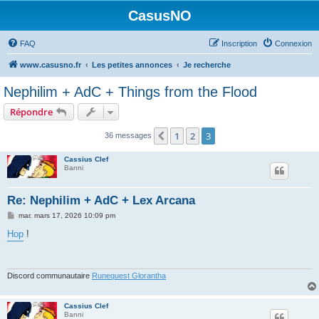
CasusNO
FAQ
Inscription
Connexion
www.casusno.fr
Les petites annonces
Je recherche
Nephilim + AdC + Things from the Flood
Répondre
1
2
3
Précédent
36 messages
Cassius Clef
Banni
Re: Nephilim + AdC + Lex Arcana
M
mar. mars 17, 2026 10:09 pm
e
s
Hop
!
s
a
g
e
Discord communautaire
Runequest Glorantha
Cassius Clef
Banni