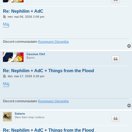
Re: Nephilim + AdC
M
mer. mai 06, 2026 2:06 pm
e
s
Màj
.
s
a
g
e
Discord communautaire
Runequest Glorantha
Cassius Clef
Banni
Re: Nephilim + AdC + Things from the Flood
M
dim. mai 17, 2026 3:28 pm
e
s
Màj
.
s
a
g
e
Discord communautaire
Runequest Glorantha
Solaris
Dieu bien trop curieux
Re: Nephilim + AdC + Things from the Flood