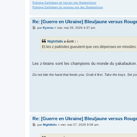
Rubrique Earthdawn de l'ancien site Shadowforum
Rubrique Earthdawn du nouveau site des Shadowforum
Re: [Guerre en Ukraine] Bleu/jaune versus Rouge
M
par
Kyorou
»
mar. mai 26, 2026 4:37 pm
e
s
s
Nightfalls
a écrit :
↑
a
g
Et les z patriotes gueulent que ces dépenses en missiles 
e
Les z-brains sont les champions du monde du yakafaukon. Po
Do not bite the hand that feeds you. Grab it first. Take the keys. Set y
Re: [Guerre en Ukraine] Bleu/jaune versus Rouge
M
par
Nightfalls
»
mer. mai 27, 2026 9:08 am
e
s
s