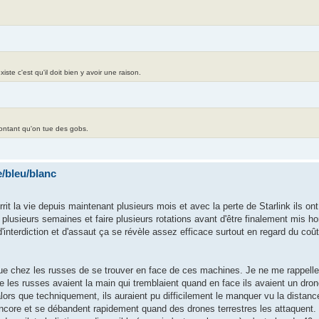
te c'est qu'il doit bien y avoir une raison.
contant qu'on tue des gobs.
/bleu/blanc
urrit la vie depuis maintenant plusieurs mois et avec la perte de Starlink ils on
plusieurs semaines et faire plusieurs rotations avant d'être finalement mis h
interdiction et d'assaut ça se révèle assez efficace surtout en regard du coû
ue chez les russes de se trouver en face de ces machines. Je ne me rappelle p
e les russes avaient la main qui tremblaient quand en face ils avaient un drone
ors que techniquement, ils auraient pu difficilement le manquer vu la distanc
 encore et se débandent rapidement quand des drones terrestres les attaquent.