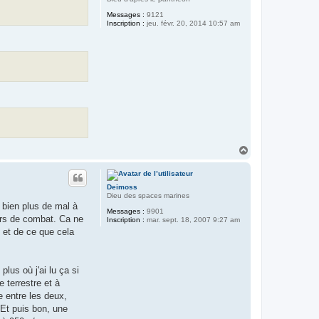
Messages :
9121
Inscription :
jeu. févr. 20, 2014 10:57 am
H
a
u
t
Deimoss
Dieu des spaces marines
t bien plus de mal à
Messages :
9901
ors de combat. Ca ne
Inscription :
mar. sept. 18, 2007 9:27 am
t et de ce que cela
lus où j'ai lu ça si
 terrestre et à
e entre les deux,
 Et puis bon, une