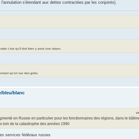
l'annulation s'étendant aux dettes contractées par les conjoints).
te c'est qu'il doit bien y avoir une raison.
contant qu'on tue des gobs.
/bleu/blanc
v
gmenté en Russie en particulier pour les fonctionnaires des régions, dans le bâtimen
rès loin de la catastrophe des années 1990
 des services fédéraux russes