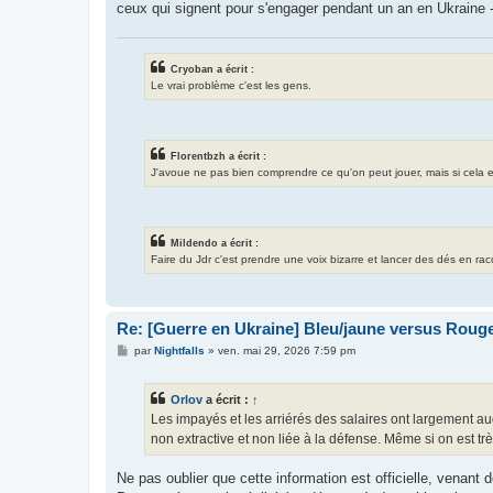
ceux qui signent pour s'engager pendant un an en Ukraine - 
Cryoban a écrit :
Le vrai problème c'est les gens.
Florentbzh a écrit :
J'avoue ne pas bien comprendre ce qu'on peut jouer, mais si cela exis
Mildendo a écrit :
Faire du Jdr c'est prendre une voix bizarre et lancer des dés en ra
Re: [Guerre en Ukraine] Bleu/jaune versus Rouge
M
par
Nightfalls
»
ven. mai 29, 2026 7:59 pm
e
s
s
Orlov
a écrit :
↑
a
g
Les impayés et les arriérés des salaires ont largement au
e
non extractive et non liée à la défense. Même si on est t
Ne pas oublier que cette information est officielle, venant