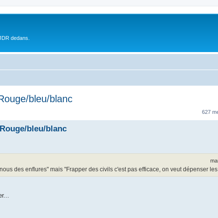
 JDR dedans.
 Rouge/bleu/blanc
627 m
 Rouge/bleu/blanc
mar
 nous des enflures" mais "Frapper des civils c'est pas efficace, on veut dépenser les
r...