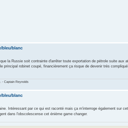
/bleu/blanc
que la Russie soit contrainte d'arrêter toute exportation de pétrole suite aux 
le principal robinet coupé, financièrement ça risque de devenir très compliqué, 
e. - Captain Reynolds
/bleu/blanc
aine. Intéressant par ce qui est raconté mais ça m'interroge également sur cett
ngent dans l'obscolescense cet énième game changer.