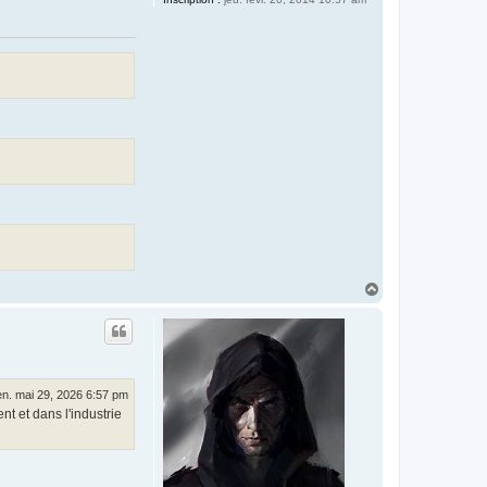
H
a
u
t
en. mai 29, 2026 6:57 pm
t et dans l'industrie