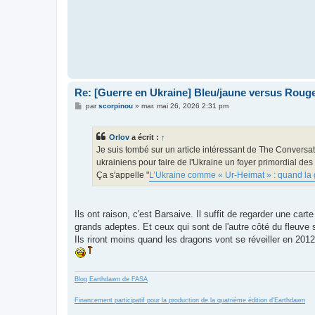
Re: [Guerre en Ukraine] Bleu/jaune versus Rouge
M
par
scorpinou
»
mar. mai 26, 2026 2:31 pm
e
s
s
Orlov
a écrit :
↑
a
g
Je suis tombé sur un article intéressant de The Conversa
e
ukrainiens pour faire de l'Ukraine un foyer primordial de
Ça s'appelle "
L’Ukraine comme « Ur‑Heimat » : quand la g
Ils ont raison, c'est Barsaive. Il suffit de regarder une ca
grands adeptes. Et ceux qui sont de l'autre côté du fleuve s
Ils riront moins quand les dragons vont se réveiller en 2012.
Blog Earthdawn de FASA
Financement participatif pour la production de la quatrième édition d'Earthdawn