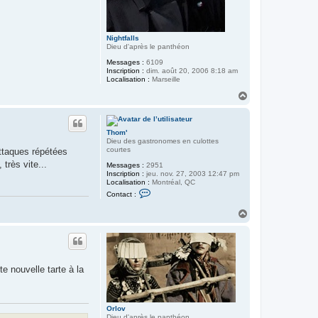
Nightfalls
Dieu d'après le panthéon
Messages :
6109
Inscription :
dim. août 20, 2006 8:18 am
Localisation :
Marseille
H
a
u
t
Thom'
Dieu des gastronomes en culottes
courtes
attaques répétées
très vite...
Messages :
2951
Inscription :
jeu. nov. 27, 2003 12:47 pm
Localisation :
Montréal, QC
C
Contact :
o
n
H
t
a
a
u
c
t
t
e
r
T
e nouvelle tarte à la
h
o
m
'
Orlov
Dieu d'après le panthéon