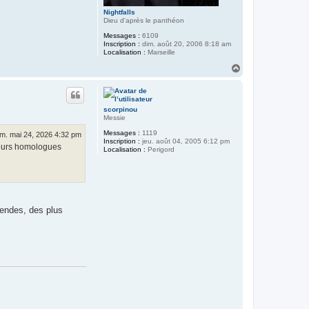
Nightfalls
Dieu d'après le panthéon
Messages :
6109
Inscription :
dim. août 20, 2006 8:18 am
Localisation :
Marseille
H
a
u
t
scorpinou
Messie
Messages :
1119
im. mai 24, 2026 4:32 pm
Inscription :
jeu. août 04, 2005 6:12 pm
 leurs homologues
Localisation :
Perigord
égendes, des plus