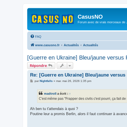
CasusNO
Forum avec de vrais morceaux de
FAQ
www.casusno.fr
Actualités
Actualités
[Guerre en Ukraine] Bleu/jaune versus
Répondre
Re: [Guerre en Ukraine] Bleu/jaune versus
M
par
Nightfalls
»
mar. mai 26, 2026 1:35 pm
e
s
s
madtroll
a écrit :
↑
a
g
C'est même pas "Frapper des civils c'est pourri, ça fait de
e
Ah ben tu t'attendais à quoi ?
Poutine leur a promis Berlin, alors il faut continuer à avance