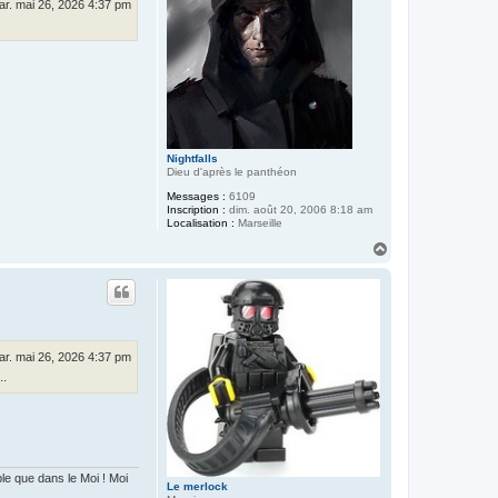
ar. mai 26, 2026 4:37 pm
Nightfalls
Dieu d'après le panthéon
Messages :
6109
Inscription :
dim. août 20, 2006 8:18 am
Localisation :
Marseille
H
a
u
t
ar. mai 26, 2026 4:37 pm
..
 que dans le Moi ! Moi
Le merlock