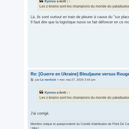
Kyorou
a écrit :
↑
a
g
Les z-brains sont les champions du monde du yakafaukon. P
e
Là, ils sont surtout en train de pleurer à cause du "sur p
Il faut dire que la logistique russe se fait défoncer en ce 
Re: [Guerre en Ukraine] Bleu/jaune versus Rouge
M
par
Le merlock
»
mer. mai 27, 2026 3:44 pm
e
s
s
Kyorou
a écrit :
↑
a
g
Les z-brains sont les champions du monde du yakafaukon. Po
e
J'ai corrigé.
Membre unique et autoproclamé du Comité d'attribution de Point De
! Moi !