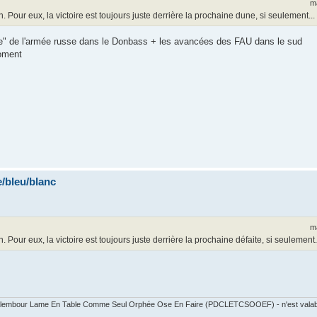
m
our eux, la victoire est toujours juste derrière la prochaine dune, si seulement...
lace" de l'armée russe dans le Donbass + les avancées des FAU dans le sud
moment
/bleu/blanc
m
ur eux, la victoire est toujours juste derrière la prochaine défaite, si seulement.
 Calembour Lame En Table Comme Seul Orphée Ose En Faire (PDCLETCSOOEF) - n'est valable