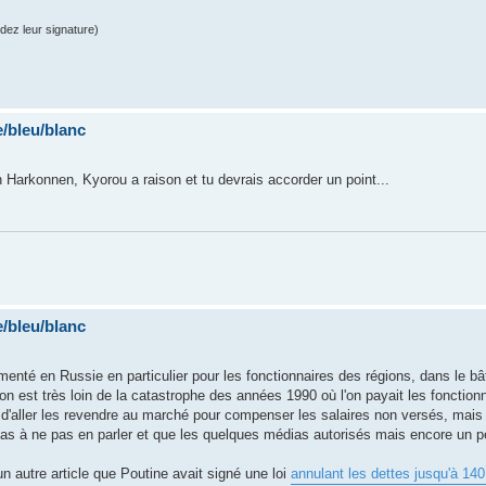
dez leur signature)
/bleu/blanc
n Harkonnen, Kyorou a raison et tu devrais accorder un point...
/bleu/blanc
menté en Russie en particulier pour les fonctionnaires des régions, dans le b
 on est très loin de la catastrophe des années 1990 où l'on payait les fonction
x d'aller les revendre au marché pour compenser les salaires non versés, mais
as à ne pas en parler et que les quelques médias autorisés mais encore un p
n autre article que Poutine avait signé une loi
annulant les dettes jusqu'à 140