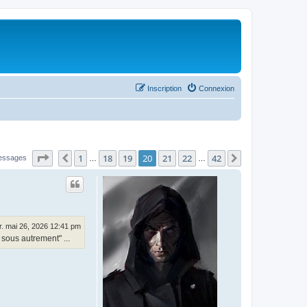
Inscription
Connexion
Page
20
sur
42
1
18
19
20
21
22
42
Précédent
Suivant
essages
…
…
. mai 26, 2026 12:41 pm
 sous autrement" ...