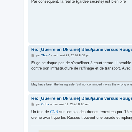
Par conséquent, la réalité (gardée secrète) est bien pire
Re: [Guerre en Ukraine] Bleu/jaune versus Rouge
M
par
Thom'
»
ven. mai 29, 2026 9:08 pm
e
s
Et ça ne risque pas de s'améliorer à court terme. Il semble 
s
contre son infrastructure de raffinage et de transport. Avec 
a
g
e
May have been the losing side. Still not convinced it was the wrong on
Re: [Guerre en Ukraine] Bleu/jaune versus Rouge
M
par
Orlov
»
dim. mai 31, 2026 9:10 am
e
s
Un truc de
CNN
sur l'emploi des drones terrestres par l'Ukr
s
crème avant que les Russes trouvent une parade et replo
a
g
e