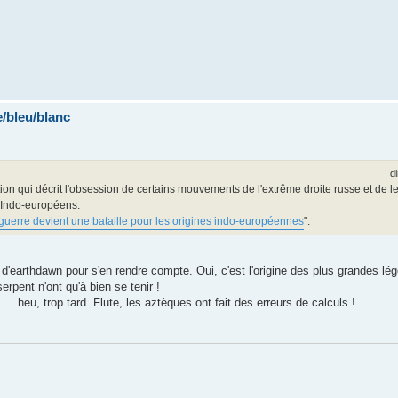
/bleu/blanc
d
tion qui décrit l'obsession de certains mouvements de l'extrême droite russe et de
s Indo-européens.
uerre devient une bataille pour les origines indo‑européennes
".
rte d'earthdawn pour s'en rendre compte. Oui, c'est l'origine des plus grandes l
erpent n'ont qu'à bien se tenir !
... heu, trop tard. Flute, les aztèques ont fait des erreurs de calculs !