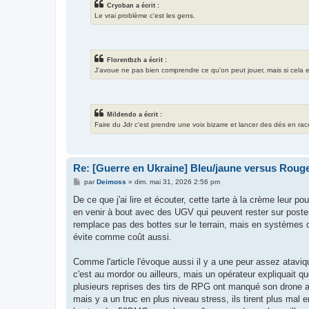
Cryoban a écrit :
Le vrai problème c'est les gens.
Florentbzh a écrit :
J'avoue ne pas bien comprendre ce qu'on peut jouer, mais si cela exis
Mildendo a écrit :
Faire du Jdr c'est prendre une voix bizarre et lancer des dés en ra
Re: [Guerre en Ukraine] Bleu/jaune versus Rouge
M
par
Deimoss
»
dim. mai 31, 2026 2:56 pm
e
s
De ce que j'ai lire et écouter, cette tarte à la crème leur po
s
en venir à bout avec des UGV qui peuvent rester sur poste 
a
g
remplace pas des bottes sur le terrain, mais en systèmes d'
e
évite comme coût aussi.
Comme l'article l'évoque aussi il y a une peur assez ataviq
c'est au mordor ou ailleurs, mais un opérateur expliquait qu
plusieurs reprises des tirs de RPG ont manqué son drone al
mais y a un truc en plus niveau stress, ils tirent plus mal