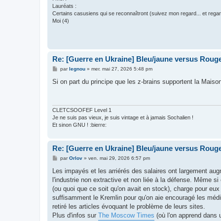
Lauréats :
Certains casusiens qui se reconnaîtront (suivez mon regard... et regar
Moi (4)
Re: [Guerre en Ukraine] Bleu/jaune versus Rouge
M
par
legnou
»
mer. mai 27, 2026 5:48 pm
e
s
Si on part du principe que les z-brains supportent la Maiso
s
a
g
e
CLETCSOOFEF Level 1
Je ne suis pas vieux, je suis vintage et à jamais Sochalien !
Et sinon GNU ! :bierre:
Re: [Guerre en Ukraine] Bleu/jaune versus Rouge
M
par
Orlov
»
ven. mai 29, 2026 6:57 pm
e
s
Les impayés et les arriérés des salaires ont largement aug
s
l'industrie non extractive et non liée à la défense. Même si
a
g
(ou quoi que ce soit qu'on avait en stock), charge pour eu
e
suffisamment le Kremlin pour qu'on aie encouragé les médi
retiré les articles évoquant le problème de leurs sites.
Plus d'infos sur
The Moscow Times
(où l'on apprend dans u