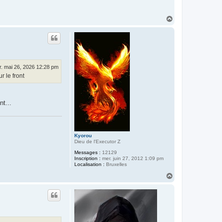
H
a
u
t
. mai 26, 2026 12:28 pm
r le front
t...
Kyorou
Dieu de l'Executor Z
Messages :
12129
Inscription :
mer. juin 27, 2012 1:09 pm
Localisation :
Bruxelles
H
a
u
t