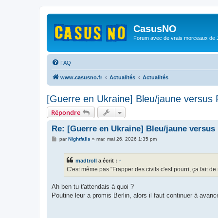
CasusNO
Forum avec de vrais morceaux de
FAQ
www.casusno.fr
Actualités
Actualités
[Guerre en Ukraine] Bleu/jaune versus
Répondre
Re: [Guerre en Ukraine] Bleu/jaune versus
M
par
Nightfalls
»
mar. mai 26, 2026 1:35 pm
e
s
s
madtroll
a écrit :
↑
a
g
C'est même pas "Frapper des civils c'est pourri, ça fait de
e
Ah ben tu t'attendais à quoi ?
Poutine leur a promis Berlin, alors il faut continuer à avance