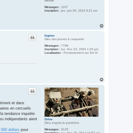
Messie
Messages :
1107
Inscription :
jeu. juin 06, 2024 9:21 am
H
a
u
legnou
t
Dieu des jeunes à casquette
Messages :
7798
Inscription :
lun. févr. 02, 2004 1:05 pm
Localisation :
Provisoirement sur Sol III
H
a
u
t
âtiment et dans
naires en cercueils
 la tendance inquiète
eu indépendants aient
Orlov
Dieu d'après le panthéon
 000 dollars
pour
Messages :
9126
Inscription :
jeu. févr. 20, 2014 10:57 am