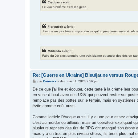
Cryoban a écrit :
Le vrai problème c'est les gens.
Florentbzh a écrit :
J'avoue ne pas bien comprendre ce qu'on peut jouer, mais si cela exis
Mildendo a écrit :
Faire du Jdr c'est prendre une voix bizarre et lancer des dés en ra
Re: [Guerre en Ukraine] Bleu/jaune versus Rouge
M
par
Deimoss
»
dim. mai 31, 2026 2:56 pm
e
s
De ce que j'ai lire et écouter, cette tarte à la crème leur po
s
en venir à bout avec des UGV qui peuvent rester sur poste 
a
g
remplace pas des bottes sur le terrain, mais en systèmes d'
e
évite comme coût aussi.
Comme l'article l'évoque aussi il y a une peur assez ataviq
c'est au mordor ou ailleurs, mais un opérateur expliquait qu
plusieurs reprises des tirs de RPG ont manqué son drone al
mais y a un truc en plus niveau stress, ils tirent plus mal