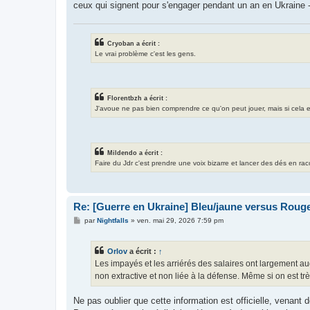
ceux qui signent pour s'engager pendant un an en Ukraine - 
Cryoban a écrit :
Le vrai problème c'est les gens.
Florentbzh a écrit :
J'avoue ne pas bien comprendre ce qu'on peut jouer, mais si cela exis
Mildendo a écrit :
Faire du Jdr c'est prendre une voix bizarre et lancer des dés en ra
Re: [Guerre en Ukraine] Bleu/jaune versus Rouge
M
par
Nightfalls
»
ven. mai 29, 2026 7:59 pm
e
s
s
Orlov
a écrit :
↑
a
g
Les impayés et les arriérés des salaires ont largement au
e
non extractive et non liée à la défense. Même si on est t
Ne pas oublier que cette information est officielle, venant