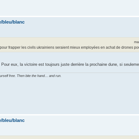
/bleu/blanc
mar
pour frapper les civils ukrainiens seraient mieux employées en achat de drones pou
ur eux, la victoire est toujours juste derrière la prochaine dune, si seulemen
ourself free. Then bite the hand… and run.
/bleu/blanc