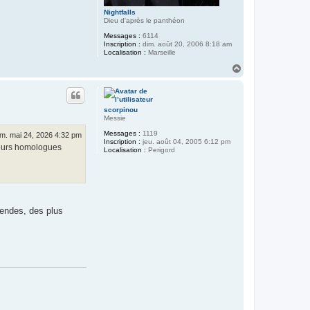
Nightfalls
Dieu d'après le panthéon
Messages :
6114
Inscription :
dim. août 20, 2006 8:18 am
Localisation :
Marseille
H
a
u
t
scorpinou
Messie
Messages :
1119
im. mai 24, 2026 4:32 pm
Inscription :
jeu. août 04, 2005 6:12 pm
 leurs homologues
Localisation :
Perigord
égendes, des plus