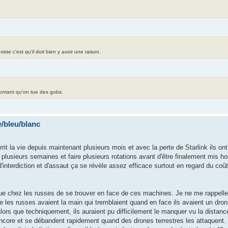
te c'est qu'il doit bien y avoir une raison.
contant qu'on tue des gobs.
/bleu/blanc
urrit la vie depuis maintenant plusieurs mois et avec la perte de Starlink ils on
plusieurs semaines et faire plusieurs rotations avant d'être finalement mis h
interdiction et d'assaut ça se révèle assez efficace surtout en regard du coû
ue chez les russes de se trouver en face de ces machines. Je ne me rappelle p
e les russes avaient la main qui tremblaient quand en face ils avaient un drone
ors que techniquement, ils auraient pu difficilement le manquer vu la distanc
 encore et se débandent rapidement quand des drones terrestres les attaquent.