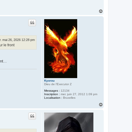
H
a
u
t
. mai 26, 2026 12:28 pm
r le front
t...
Kyorou
Dieu de l'Executor Z
Messages :
12134
Inscription :
mer. juin 27, 2012 1:09 pm
Localisation :
Bruxelles
H
a
u
t