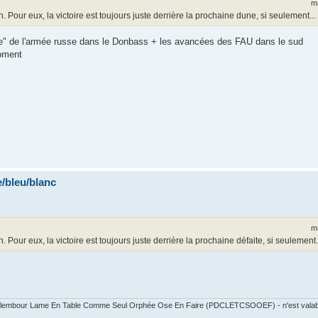
m
our eux, la victoire est toujours juste derrière la prochaine dune, si seulement...
lace" de l'armée russe dans le Donbass + les avancées des FAU dans le sud
moment
/bleu/blanc
m
ur eux, la victoire est toujours juste derrière la prochaine défaite, si seulement.
 Calembour Lame En Table Comme Seul Orphée Ose En Faire (PDCLETCSOOEF) - n'est valable