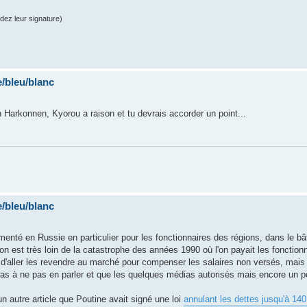
dez leur signature)
/bleu/blanc
n Harkonnen, Kyorou a raison et tu devrais accorder un point...
/bleu/blanc
menté en Russie en particulier pour les fonctionnaires des régions, dans le b
 on est très loin de la catastrophe des années 1990 où l'on payait les fonction
x d'aller les revendre au marché pour compenser les salaires non versés, mais
as à ne pas en parler et que les quelques médias autorisés mais encore un p
n autre article que Poutine avait signé une loi
annulant les dettes jusqu'à 140