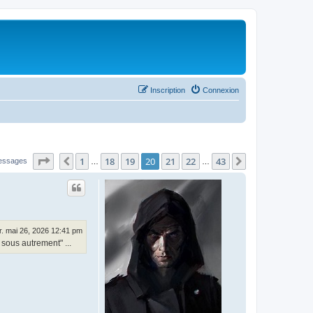
Inscription
Connexion
Page
20
sur
43
1
18
19
20
21
22
43
Précédent
Suivant
essages
…
…
. mai 26, 2026 12:41 pm
 sous autrement" ...