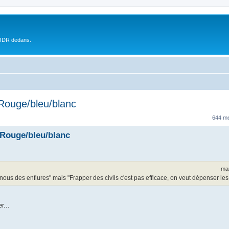
 JDR dedans.
 Rouge/bleu/blanc
644 m
 Rouge/bleu/blanc
mar
 nous des enflures" mais "Frapper des civils c'est pas efficace, on veut dépenser les
r...