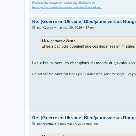
Rubrique Earthdawn de l'ancien site Shadowforum
Rubrique Earthdawn du nouveau site des Shadowforum
Re: [Guerre en Ukraine] Bleu/jaune versus Rouge
M
par
Kyorou
»
mar. mai 26, 2026 4:37 pm
e
s
s
Nightfalls
a écrit :
↑
a
g
Et les z patriotes gueulent que ces dépenses en missiles 
e
Les z-brains sont les champions du monde du yakafaukon. Po
Do not bite the hand that feeds you. Grab it first. Take the keys. Set y
Re: [Guerre en Ukraine] Bleu/jaune versus Rouge
M
par
Nightfalls
»
mer. mai 27, 2026 9:08 am
e
s
s