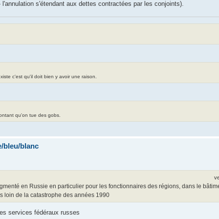
l'annulation s'étendant aux dettes contractées par les conjoints).
te c'est qu'il doit bien y avoir une raison.
contant qu'on tue des gobs.
/bleu/blanc
v
gmenté en Russie en particulier pour les fonctionnaires des régions, dans le bâtimen
rès loin de la catastrophe des années 1990
 des services fédéraux russes