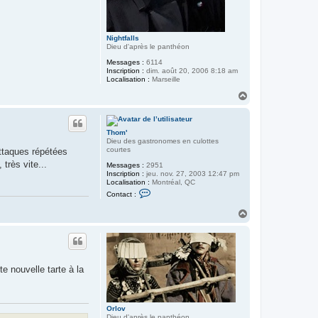
Nightfalls
Dieu d'après le panthéon
Messages :
6114
Inscription :
dim. août 20, 2006 8:18 am
Localisation :
Marseille
H
a
u
t
Thom'
Dieu des gastronomes en culottes
courtes
attaques répétées
très vite...
Messages :
2951
Inscription :
jeu. nov. 27, 2003 12:47 pm
Localisation :
Montréal, QC
C
Contact :
o
n
H
t
a
a
u
c
t
t
e
r
T
e nouvelle tarte à la
h
o
m
'
Orlov
Dieu d'après le panthéon