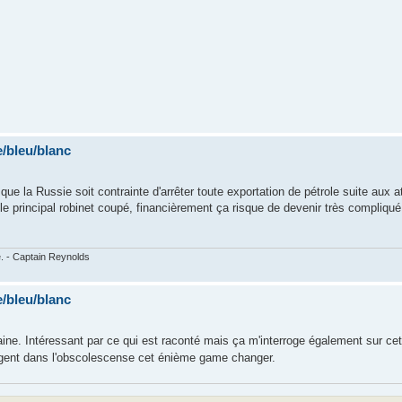
/bleu/blanc
que la Russie soit contrainte d'arrêter toute exportation de pétrole suite aux 
le principal robinet coupé, financièrement ça risque de devenir très compliqué, 
e. - Captain Reynolds
/bleu/blanc
aine. Intéressant par ce qui est raconté mais ça m'interroge également sur cett
ngent dans l'obscolescense cet énième game changer.