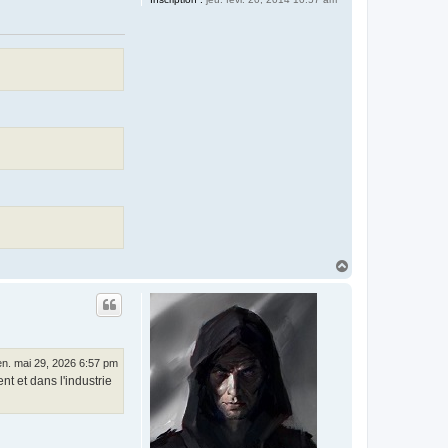
H
a
u
t
en. mai 29, 2026 6:57 pm
t et dans l'industrie