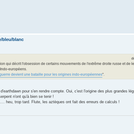
/bleu/blanc
d
tion qui décrit l'obsession de certains mouvements de l'extrême droite russe et de
s Indo-européens.
uerre devient une bataille pour les origines indo‑européennes
".
rte d'earthdawn pour s'en rendre compte. Oui, c'est l'origine des plus grandes l
erpent n'ont qu'à bien se tenir !
... heu, trop tard. Flute, les aztèques ont fait des erreurs de calculs !