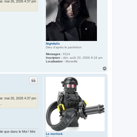
ar. mai 26, 2026 4:37 pm
Nightfalls
Dieu d'après le panthéon
Messages :
6114
Inscription :
dim. août 20, 2006 8:18 am
Localisation :
Marseille
H
a
u
t
ar. mai 26, 2026 4:37 pm
..
 que dans le Moi ! Moi
Le merlock