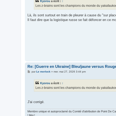
Kyorou
a écrit :
↑
a
g
Les z-brains sont les champions du monde du yakafaukon. P
e
Là, ils sont surtout en train de pleurer à cause du "sur p
Il faut dire que la logistique russe se fait défoncer en ce 
Re: [Guerre en Ukraine] Bleu/jaune versus Rouge
M
par
Le merlock
»
mer. mai 27, 2026 3:44 pm
e
s
s
Kyorou
a écrit :
↑
a
g
Les z-brains sont les champions du monde du yakafaukon. Po
e
J'ai corrigé.
Membre unique et autoproclamé du Comité d'attribution de Point De
! Moi !