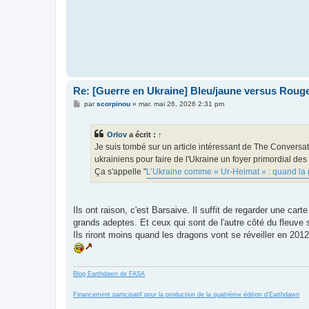
Re: [Guerre en Ukraine] Bleu/jaune versus Rouge
M
par
scorpinou
»
mar. mai 26, 2026 2:31 pm
e
s
s
Orlov
a écrit :
↑
a
g
Je suis tombé sur un article intéressant de The Conversa
e
ukrainiens pour faire de l'Ukraine un foyer primordial de
Ça s'appelle "
L’Ukraine comme « Ur‑Heimat » : quand la g
Ils ont raison, c'est Barsaive. Il suffit de regarder une ca
grands adeptes. Et ceux qui sont de l'autre côté du fleuve s
Ils riront moins quand les dragons vont se réveiller en 2012.
Blog Earthdawn de FASA
Financement participatif pour la production de la quatrième édition d'Earthdawn