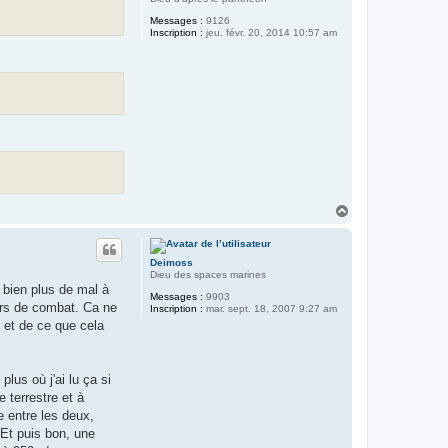
Messages :
9126
Inscription :
jeu. févr. 20, 2014 10:57 am
H
a
u
t
Deimoss
Dieu des spaces marines
t bien plus de mal à
Messages :
9903
ors de combat. Ca ne
Inscription :
mar. sept. 18, 2007 9:27 am
t et de ce que cela
lus où j'ai lu ça si
 terrestre et à
e entre les deux,
 Et puis bon, une