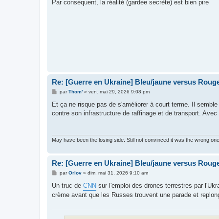
Par conséquent, la réalité (gardée secrète) est bien pire
Re: [Guerre en Ukraine] Bleu/jaune versus Rouge
M
par
Thom'
»
ven. mai 29, 2026 9:08 pm
e
s
Et ça ne risque pas de s'améliorer à court terme. Il semble 
s
contre son infrastructure de raffinage et de transport. Avec 
a
g
e
May have been the losing side. Still not convinced it was the wrong on
Re: [Guerre en Ukraine] Bleu/jaune versus Rouge
M
par
Orlov
»
dim. mai 31, 2026 9:10 am
e
s
Un truc de
CNN
sur l'emploi des drones terrestres par l'Ukr
s
crème avant que les Russes trouvent une parade et replo
a
g
e