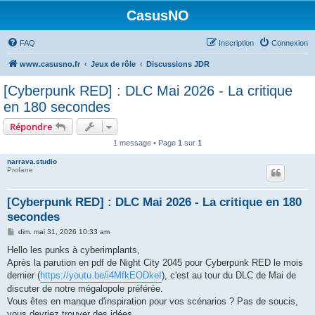
CasusNO
FAQ
Inscription
Connexion
www.casusno.fr
Jeux de rôle
Discussions JDR
[Cyberpunk RED] : DLC Mai 2026 - La critique
en 180 secondes
Répondre
1 message • Page
1
sur
1
narrava.studio
Profane
[Cyberpunk RED] : DLC Mai 2026 - La critique en 180
secondes
M
dim. mai 31, 2026 10:33 am
e
s
Hello les punks à cyberimplants,
s
Après la parution en pdf de Night City 2045 pour Cyberpunk RED le mois
a
g
dernier (
https://youtu.be/i4MfkEODkeI
), c'est au tour du DLC de Mai de
e
discuter de notre mégalopole préférée.
Vous êtes en manque d'inspiration pour vos scénarios ? Pas de soucis,
vous devriez trouver des idées.