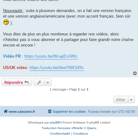
Nouveauté
: suite à plusieurs demandes, on a fait une version française
et une version anglaise/américaine (avec mon accent français, bien sûr
).
Vous êtes de plus en plus nombreux à regarder nos vidéos, alors
n'hésitez pas à vous abonner et à partager pour faire grandir notre chaîne
encore et encore !
Vidéo FR
:
https://youtu.be/lM-apEnJWtc
US/UK video
:
https://youtu.be/0ew7tWCkRIc
Répondre
1 message • Page
1
sur
1
Aller
www.casusno.fr
Supprimer les cookies
Fuseau horaire sur
UTC+02:00
Développé par
phpBB
® Forum Software © phpBB Limited
Traduction française officielle
©
Qiaeru
Confidentialité
|
Conditions