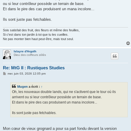
s
ou si leur contrôleur possède un terrain de base.
a
g
Et dans le pire des cas produisent un mana incolore...
e
Ils sont juste pas fetchables.
Sois satisfait des fruit, des fleurs et même des feuilles,
Si c'est dans ton jardin à toi que tu les cueilles.
Ne pas monter bien haut peut-être, mais tout seul.
Islayre d'Argolh
Dieu des coiffeurs zélés
Re: MtG II : Rustiques Studies
M
mer. juin 03, 2026 12:05 pm
e
s
s
Mugen
a écrit :
↑
a
g
Oh, les nouveaux double lands, qui ne s'activent que le tour où ils
e
arrivent ou si leur contrôleur possède un terrain de base.
Et dans le pire des cas produisent un mana incolore...
Ils sont juste pas fetchables.
Mon cœur de vieux grognard a pour sa part fondu devant la version