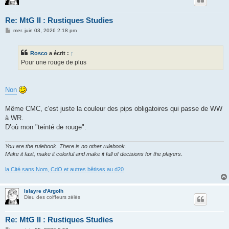
Re: MtG II : Rustiques Studies
M
mer. juin 03, 2026 2:18 pm
e
s
s
Rosco
a écrit :
↑
a
g
Pour une rouge de plus
e
Non
Même CMC, c'est juste la couleur des pips obligatoires qui passe de WW
à WR.
D’où mon "teinté de rouge".
You are the rulebook. There is no other rulebook.
Make it fast, make it colorful and make it full of decisions for the players
.
la Cité sans Nom, CdO et autres bêtises au d20
Islayre d'Argolh
Dieu des coiffeurs zélés
Re: MtG II : Rustiques Studies