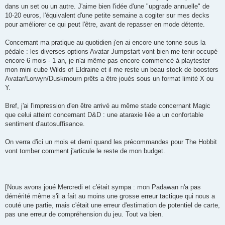
dans un set ou un autre. J'aime bien l'idée d'une "upgrade annuelle" de
10-20 euros, l'équivalent d'une petite semaine a cogiter sur mes decks
pour améliorer ce qui peut l'être, avant de repasser en mode détente.
Concernant ma pratique au quotidien j'en ai encore une tonne sous la
pédale : les diverses options Avatar Jumpstart vont bien me tenir occupé
encore 6 mois - 1 an, je n'ai même pas encore commencé à playtester
mon mini cube Wilds of Eldraine et il me reste un beau stock de boosters
Avatar/Lorwyn/Duskmourn prêts a être joués sous un format limité X ou
Y.
Bref, j'ai l'impression d'en être arrivé au même stade concernant Magic
que celui atteint concernant D&D : une ataraxie liée a un confortable
sentiment d'autosuffisance.
On verra d'ici un mois et demi quand les précommandes pour The Hobbit
vont tomber comment j'articule le reste de mon budget.
[Nous avons joué Mercredi et c'était sympa : mon Padawan n'a pas
démérité même s'il a fait au moins une grosse erreur tactique qui nous a
couté une partie, mais c'était une erreur d'estimation de potentiel de carte,
pas une erreur de compréhension du jeu. Tout va bien.