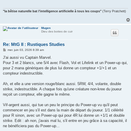
"la bêtise naturelle bat l'intelligence artificielle à tous les coups"
(Terry Pratchett)
Mugen
Dieu des bottes de cuir
Re: MtG II : Rustiques Studies
M
mer. juin 03, 2026 8:39 am
e
s
J'ai aussi vu Captain Marvel.
s
Pour 3 et 2 blancs, une 5/4 avec Flash, Vol et Lifelink et un Power-up qui,
a
g
pour 2 mana génériques de plus lui donne un compteur +1/+1 et un
e
compteur indestructible.
Ah, et elle a une version rouge/blanc aussi. 5RW, 4/4, volante, double
strike, indestructible. A chaque fois qu'une créature non-kree du joueur
reçoit un compteur, elle gagne le même.
Vif-argent aussi, qui tue un peu le principe du Power-up vu qu'il peut
commencer en jeu s'il est dans la main de départ du joueur. 1/1 célérité
pour R sinon, avec un Power-up qui pour 4R lui donne un +1/1 et double
strike. Edit : ah non, j'avais mal lu, s'il entre en jeu grâce à sa capacité, il
ne bénéficiera pas du Power-up...