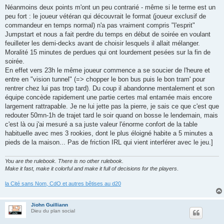
Néanmoins deux points m'ont un peu contrarié - même si le terme est un
peu fort : le joueur vétéran qui découvrait le format (joueur exclusif de
commandeur en temps normal) n'a pas vraiment compris "l'esprit"
Jumpstart et nous a fait perdre du temps en début de soirée en voulant
feuilleter les demi-decks avant de choisir lesquels il allait mélanger.
Moralité 15 minutes de perdues qui ont lourdement pesées sur la fin de
soirée.
En effet vers 23h le même joueur commence a se soucier de l'heure et
entre en "vision tunnel" (=> chopper le bon bus puis le bon tram' pour
rentrer chez lui pas trop tard). Du coup il abandonne mentalement et son
équipe concède rapidement une partie certes mal entamée mais encore
largement rattrapable. Je ne lui jette pas la pierre, je sais ce que c'est que
redouter 50mn-1h de trajet tard le soir quand on bosse le lendemain, mais
c'est là ou j'ai mesuré a sa juste valeur l'énorme confort de la table
habituelle avec mes 3 rookies, dont le plus éloigné habite a 5 minutes a
pieds de la maison... Pas de friction IRL qui vient interférer avec le jeu.]
You are the rulebook. There is no other rulebook.
Make it fast, make it colorful and make it full of decisions for the players
.
la Cité sans Nom, CdO et autres bêtises au d20
Jiohn Guilliann
Dieu du plan social