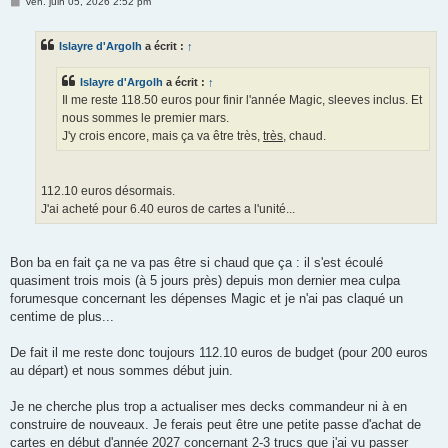
M
ven. juin 05, 2026 2:52 pm
e
s
s
Islayre d'Argolh
a écrit :
↑
a
g
e
Islayre d'Argolh
a écrit :
↑
Il me reste 118.50 euros pour finir l'année Magic, sleeves inclus. Et
nous sommes le premier mars.
J'y crois encore, mais ça va être très,
très
, chaud.
112.10 euros désormais.
J'ai acheté pour 6.40 euros de cartes a l'unité...
Bon ba en fait ça ne va pas être si chaud que ça : il s'est écoulé
quasiment trois mois (à 5 jours près) depuis mon dernier mea culpa
forumesque concernant les dépenses Magic et je n'ai pas claqué un
centime de plus...
De fait il me reste donc toujours 112.10 euros de budget (pour 200 euros
au départ) et nous sommes début juin.
Je ne cherche plus trop a actualiser mes decks commandeur ni à en
construire de nouveaux. Je ferais peut être une petite passe d'achat de
cartes en début d'année 2027 concernant 2-3 trucs que j'ai vu passer