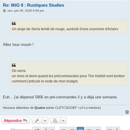
Re: MtG II : Rustiques Studies
M
ven. juin 05, 2026 6:59 pm
e
s
s
a
g
Un ange de Serra teinté de rouge, auréolé d'une couronne d'éclairs
e
Allez tous mourir !
On verra
un mois et demi quand les précommandes pour The Hobbit vont tomber
comment j'articule le reste de mon budget.
Euh... j'ai dépensé 590€ en pré-commandes il y a déjà une semaine.
Heureux détenteur de
Quatre
points CLETCSOOEF ! (cf Le merlock)
Répondre