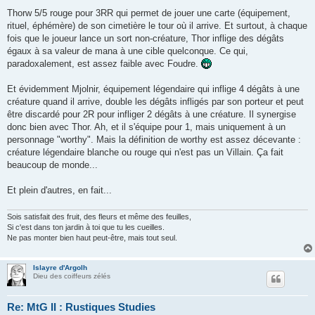
Thorw 5/5 rouge pour 3RR qui permet de jouer une carte (équipement,
rituel, éphémère) de son cimetière le tour où il arrive. Et surtout, à chaque
fois que le joueur lance un sort non-créature, Thor inflige des dégâts
égaux à sa valeur de mana à une cible quelconque. Ce qui,
paradoxalement, est assez faible avec Foudre.
Et évidemment Mjolnir, équipement légendaire qui inflige 4 dégâts à une
créature quand il arrive, double les dégâts infligés par son porteur et peut
être discardé pour 2R pour infliger 2 dégâts à une créature. Il synergise
donc bien avec Thor. Ah, et il s'équipe pour 1, mais uniquement à un
personnage "worthy". Mais la définition de worthy est assez décevante :
créature légendaire blanche ou rouge qui n'est pas un Villain. Ça fait
beaucoup de monde...
Et plein d'autres, en fait...
Sois satisfait des fruit, des fleurs et même des feuilles,
Si c'est dans ton jardin à toi que tu les cueilles.
Ne pas monter bien haut peut-être, mais tout seul.
Islayre d'Argolh
Dieu des coiffeurs zélés
Re: MtG II : Rustiques Studies