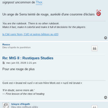
signpost uncommon
de
Thor
.
Un ange de Serra teinté de rouge, auréolé d'une couronne d'éclairs
You are the rulebook. There is no other rulebook.
Make it fast, make it colorful and make it full of decisions for the players
.
la Cité sans Nom, CdO et autres bêtises au d20
Rosco
Dieu d'après le panthéon
Re: MtG II : Rustiques Studies
M
mer. juin 03, 2026 1:21 pm
e
s
Pour une rouge de plus
s
a
g
e
Gork est
« brutal mè ruzé »
et son frère Mork est
« ruzé mè brutal »
‘If in doubt, serve more ale.’
— First lesson of the rites of healing
Islayre d'Argolh
Dieu des coiffeurs zélés