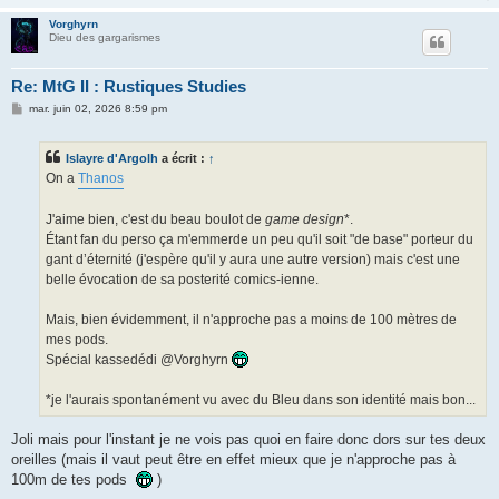
Vorghyrn
Dieu des gargarismes
Re: MtG II : Rustiques Studies
M
mar. juin 02, 2026 8:59 pm
e
s
s
Islayre d'Argolh
a écrit :
↑
a
g
On a
Thanos
e
J'aime bien, c'est du beau boulot de
game design
*.
Étant fan du perso ça m'emmerde un peu qu'il soit "de base" porteur du
gant d’éternité (j'espère qu'il y aura une autre version) mais c'est une
belle évocation de sa posterité comics-ienne.
Mais, bien évidemment, il n'approche pas a moins de 100 mètres de
mes pods.
Spécial kassedédi @Vorghyrn
*je l'aurais spontanément vu avec du Bleu dans son identité mais bon...
Joli mais pour l'instant je ne vois pas quoi en faire donc dors sur tes deux
oreilles (mais il vaut peut être en effet mieux que je n'approche pas à
100m de tes pods
)