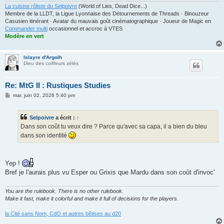
La cuisine rôliste du Selpoivre
(World of Lies, Dead Dice...)
Membre de la LLDT, la Ligue Lyonnaise des Détournements de Threads · Binouzeur
Casusien itinérant · Avatar du mauvais goût cinématographique · Joueur de Magic en
Commander multi
occasionnel et accroc à VTES
Modère en vert
Islayre d'Argolh
Dieu des coiffeurs zélés
Re: MtG II : Rustiques Studies
M
mar. juin 02, 2026 5:40 pm
e
s
s
Selpoivre
a écrit :
↑
a
g
Dans son coût tu veux dire ? Parce qu'avec sa capa, il a bien du bleu
e
dans son identité
Yep !
Bref je l'aurais plus vu Esper ou Grixis que Mardu dans son coût d'invoc'
You are the rulebook. There is no other rulebook.
Make it fast, make it colorful and make it full of decisions for the players
.
la Cité sans Nom, CdO et autres bêtises au d20