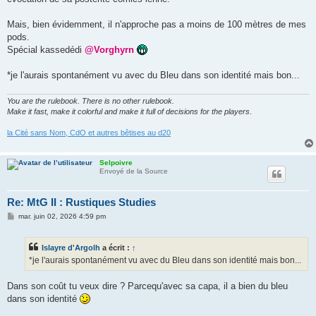
Mais, bien évidemment, il n'approche pas a moins de 100 mètres de mes
pods.
Spécial kassedédi
@Vorghyrn
*je l'aurais spontanément vu avec du Bleu dans son identité mais bon...
You are the rulebook. There is no other rulebook.
Make it fast, make it colorful and make it full of decisions for the players
.
la Cité sans Nom, CdO et autres bêtises au d20
Selpoivre
Envoyé de la Source
Re: MtG II : Rustiques Studies
M
mar. juin 02, 2026 4:59 pm
e
s
s
Islayre d'Argolh
a écrit :
↑
a
g
*je l'aurais spontanément vu avec du Bleu dans son identité mais bon...
e
Dans son coût tu veux dire ? Parcequ'avec sa capa, il a bien du bleu
dans son identité