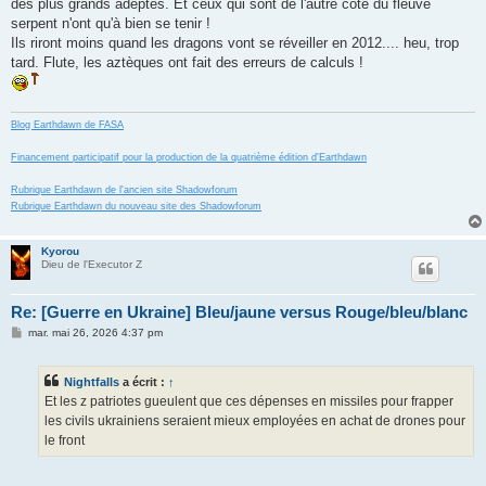
des plus grands adeptes. Et ceux qui sont de l'autre côté du fleuve
serpent n'ont qu'à bien se tenir !
Ils riront moins quand les dragons vont se réveiller en 2012.... heu, trop
tard. Flute, les aztèques ont fait des erreurs de calculs !
Blog Earthdawn de FASA
Financement participatif pour la production de la quatrième édition d'Earthdawn
Rubrique Earthdawn de l'ancien site Shadowforum
Rubrique Earthdawn du nouveau site des Shadowforum
Kyorou
Dieu de l'Executor Z
Re: [Guerre en Ukraine] Bleu/jaune versus Rouge/bleu/blanc
M
mar. mai 26, 2026 4:37 pm
e
s
s
Nightfalls
a écrit :
↑
a
g
Et les z patriotes gueulent que ces dépenses en missiles pour frapper
e
les civils ukrainiens seraient mieux employées en achat de drones pour
le front