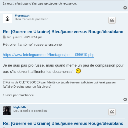
La mort, c'est quand t'as plus de pièces de rechange.
Florentbzh
Dieu d'après le panthéon
Re: [Guerre en Ukraine] Bleu/jaune versus Rouge/bleu/blanc
M
lun. juin 01, 2026 6:54 pm
e
s
Pétrolier 'fantôme" russe arraisonné
s
a
g
https://www.letelegramme.fr/bretagne/pe ... 055610.php
e
Je ne suis pas pro russe, mais quand même un peu de compassion pour
eux s'ils doivent afffronter les douarneniss'
2 Points de CLETCSOOEF par fidélité conjugale (erreur judiciaire qui ferait passer
l'affaire Dreyfus pour un fait divers)
1 Point par malchance
Nightfalls
Dieu d'après le panthéon
Re: [Guerre en Ukraine] Bleu/jaune versus Rouge/bleu/blanc