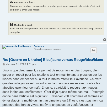
Florentbzh a écrit :
J'avoue ne pas bien comprendre ce qu'on peut jouer, mais si cela existe c'est qu'il
doit bien y avoir une raison.
Mildendo a écrit :
Faire du Jdr c'est prendre une voix bizarre et lancer des dés en racontant qu'on tue
des gobs.
Deimoss
Dieu des spaces marines
Re: [Guerre en Ukraine] Bleu/jaune versus Rouge/bleu/blanc
M
dim. mai 31, 2026 4:01 pm
e
s
Disons que directement, ça permet de repositionner des troupes, d'en
s
garder en retrait pour les rotations tout en maintenant la pression sur les
a
g
russes donc empêcher ou à tout le moins retenir leur avancée. Ca évite
e
que des villages se retrouvent sous la mainmise russe avec toutes les
atrocités qu'on leur connaît. Ensuite, ça réduit le recours aux troupes
donc in fine aux enrôlements. C'est déjà quand même pas mal. L'exemple
donné dans l'article est signifiant. Préserver 2300 hommes et femmes et
éviter d'avoir la moitié qui finit au cimetière ou à l'hosto c'est pas rien, ça
préserve des forces vives, ça évite un paquet de veufs/veuves et