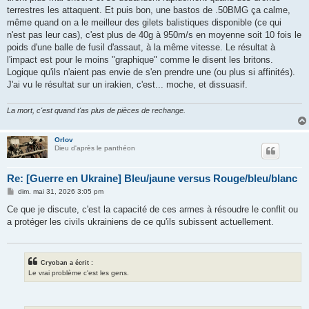
terrestres les attaquent. Et puis bon, une bastos de .50BMG ça calme,
même quand on a le meilleur des gilets balistiques disponible (ce qui
n'est pas leur cas), c'est plus de 40g à 950m/s en moyenne soit 10 fois le
poids d'une balle de fusil d'assaut, à la même vitesse. Le résultat à
l'impact est pour le moins "graphique" comme le disent les britons.
Logique qu'ils n'aient pas envie de s'en prendre une (ou plus si affinités).
J'ai vu le résultat sur un irakien, c'est... moche, et dissuasif.
La mort, c'est quand t'as plus de pièces de rechange.
Orlov
Dieu d'après le panthéon
Re: [Guerre en Ukraine] Bleu/jaune versus Rouge/bleu/blanc
M
dim. mai 31, 2026 3:05 pm
e
s
Ce que je discute, c'est la capacité de ces armes à résoudre le conflit ou
s
a protéger les civils ukrainiens de ce qu'ils subissent actuellement.
a
g
e
Cryoban a écrit :
Le vrai problème c'est les gens.