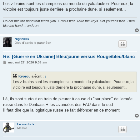
Les z-brains sont les champions du monde du yakafaukon. Pour eux, la
victoire est toujours juste derrière la prochaine dune, si seulement...
Do not bite the hand that feeds you. Grab it first. Take the keys. Set yourself free. Then
bite the hand… and run.
Nightfalls
Dieu d'après le panthéon
Re: [Guerre en Ukraine] Bleu/jaune versus Rouge/bleu/blanc
M
mer. mai 27, 2026 9:08 am
e
s
s
Kyorou
a écrit :
↑
a
g
Les z-brains sont les champions du monde du yakafaukon. Pour eux, la
e
victoire est toujours juste derrière la prochaine dune, si seulement...
Là, ils sont surtout en train de pleurer à cause du "sur place" de l'armée
russe dans le Donbass + les avancées des FAU dans le sud
Il faut dire que la logistique russe se fait défoncer en ce moment
Le merlock
Messie