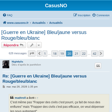
CasusNO
FAQ
Inscription
Connexion
www.casusno.fr
Actualités
Actualités
[Guerre en Ukraine] Bleu/jaune versus
Rouge/bleu/blanc
Répondre
Page
20
sur
42
1
18
19
20
21
22
42
Précédent
Suiv
628 messages
…
…
Nightfalls
Dieu d'après le panthéon
Re: [Guerre en Ukraine] Bleu/jaune versus
Rouge/bleu/blanc
M
mar. mai 26, 2026 1:35 pm
e
s
s
madtroll
a écrit :
↑
a
g
C'est même pas "Frapper des civils c'est pourri, ça fait de nous des
e
enflures" mais "Frapper des civils c'est pas efficace, on veut dépenser
les sous autrement" ...