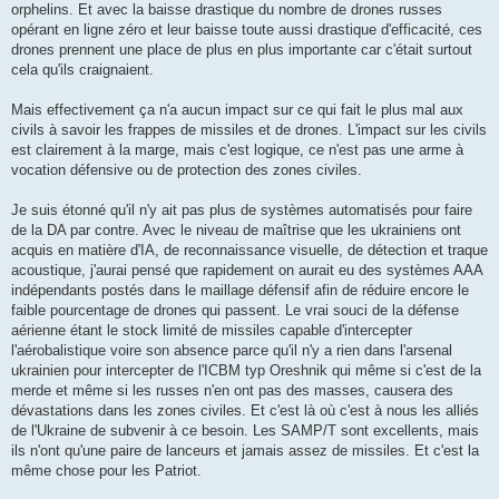
orphelins. Et avec la baisse drastique du nombre de drones russes
opérant en ligne zéro et leur baisse toute aussi drastique d'efficacité, ces
drones prennent une place de plus en plus importante car c'était surtout
cela qu'ils craignaient.
Mais effectivement ça n'a aucun impact sur ce qui fait le plus mal aux
civils à savoir les frappes de missiles et de drones. L'impact sur les civils
est clairement à la marge, mais c'est logique, ce n'est pas une arme à
vocation défensive ou de protection des zones civiles.
Je suis étonné qu'il n'y ait pas plus de systèmes automatisés pour faire
de la DA par contre. Avec le niveau de maîtrise que les ukrainiens ont
acquis en matière d'IA, de reconnaissance visuelle, de détection et traque
acoustique, j'aurai pensé que rapidement on aurait eu des systèmes AAA
indépendants postés dans le maillage défensif afin de réduire encore le
faible pourcentage de drones qui passent. Le vrai souci de la défense
aérienne étant le stock limité de missiles capable d'intercepter
l'aérobalistique voire son absence parce qu'il n'y a rien dans l'arsenal
ukrainien pour intercepter de l'ICBM typ Oreshnik qui même si c'est de la
merde et même si les russes n'en ont pas des masses, causera des
dévastations dans les zones civiles. Et c'est là où c'est à nous les alliés
de l'Ukraine de subvenir à ce besoin. Les SAMP/T sont excellents, mais
ils n'ont qu'une paire de lanceurs et jamais assez de missiles. Et c'est la
même chose pour les Patriot.