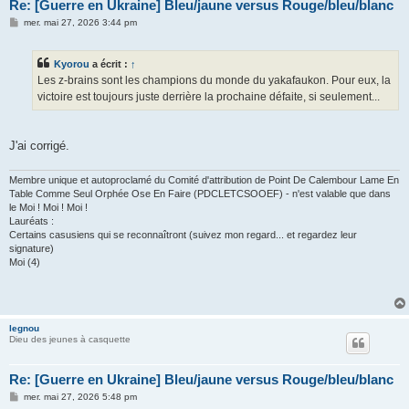
Re: [Guerre en Ukraine] Bleu/jaune versus Rouge/bleu/blanc
M
mer. mai 27, 2026 3:44 pm
e
s
s
Kyorou
a écrit :
↑
a
g
Les z-brains sont les champions du monde du yakafaukon. Pour eux, la
e
victoire est toujours juste derrière la prochaine défaite, si seulement...
J'ai corrigé.
Membre unique et autoproclamé du Comité d'attribution de Point De Calembour Lame En
Table Comme Seul Orphée Ose En Faire (PDCLETCSOOEF) - n'est valable que dans
le Moi ! Moi ! Moi !
Lauréats :
Certains casusiens qui se reconnaîtront (suivez mon regard... et regardez leur
signature)
Moi (4)
legnou
Dieu des jeunes à casquette
Re: [Guerre en Ukraine] Bleu/jaune versus Rouge/bleu/blanc
M
mer. mai 27, 2026 5:48 pm
e