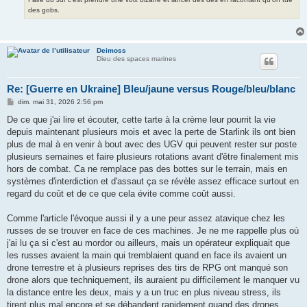
des gobs.
Deimoss
Dieu des spaces marines
Re: [Guerre en Ukraine] Bleu/jaune versus Rouge/bleu/blanc
M
dim. mai 31, 2026 2:56 pm
e
s
De ce que j'ai lire et écouter, cette tarte à la crème leur pourrit la vie
s
depuis maintenant plusieurs mois et avec la perte de Starlink ils ont bien
a
g
plus de mal à en venir à bout avec des UGV qui peuvent rester sur poste
e
plusieurs semaines et faire plusieurs rotations avant d'être finalement mis
hors de combat. Ca ne remplace pas des bottes sur le terrain, mais en
systèmes d'interdiction et d'assaut ça se révèle assez efficace surtout en
regard du coût et de ce que cela évite comme coût aussi.
Comme l'article l'évoque aussi il y a une peur assez atavique chez les
russes de se trouver en face de ces machines. Je ne me rappelle plus où
j'ai lu ça si c'est au mordor ou ailleurs, mais un opérateur expliquait que
les russes avaient la main qui tremblaient quand en face ils avaient un
drone terrestre et à plusieurs reprises des tirs de RPG ont manqué son
drone alors que techniquement, ils auraient pu difficilement le manquer vu
la distance entre les deux, mais y a un truc en plus niveau stress, ils
tirent plus mal encore et se débandent rapidement quand des drones