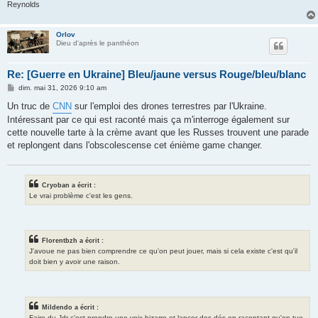
Reynolds
Orlov
Dieu d'après le panthéon
Re: [Guerre en Ukraine] Bleu/jaune versus Rouge/bleu/blanc
M
dim. mai 31, 2026 9:10 am
e
s
Un truc de
CNN
sur l'emploi des drones terrestres par l'Ukraine.
s
Intéressant par ce qui est raconté mais ça m'interroge également sur
a
g
cette nouvelle tarte à la crème avant que les Russes trouvent une parade
e
et replongent dans l'obscolescense cet énième game changer.
Cryoban a écrit :
Le vrai problème c'est les gens.
Florentbzh a écrit :
J'avoue ne pas bien comprendre ce qu'on peut jouer, mais si cela existe c'est qu'il
doit bien y avoir une raison.
Mildendo a écrit :
Faire du Jdr c'est prendre une voix bizarre et lancer des dés en racontant qu'on tue