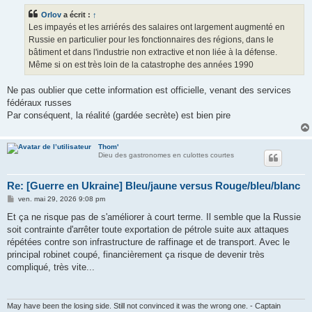
s
Orlov
a écrit :
↑
a
g
Les impayés et les arriérés des salaires ont largement augmenté en
e
Russie en particulier pour les fonctionnaires des régions, dans le
bâtiment et dans l'industrie non extractive et non liée à la défense.
Même si on est très loin de la catastrophe des années 1990
Ne pas oublier que cette information est officielle, venant des services
fédéraux russes
Par conséquent, la réalité (gardée secrète) est bien pire
Thom'
Dieu des gastronomes en culottes courtes
Re: [Guerre en Ukraine] Bleu/jaune versus Rouge/bleu/blanc
M
ven. mai 29, 2026 9:08 pm
e
s
Et ça ne risque pas de s'améliorer à court terme. Il semble que la Russie
s
soit contrainte d'arrêter toute exportation de pétrole suite aux attaques
a
g
répétées contre son infrastructure de raffinage et de transport. Avec le
e
principal robinet coupé, financièrement ça risque de devenir très
compliqué, très vite...
May have been the losing side. Still not convinced it was the wrong one. - Captain