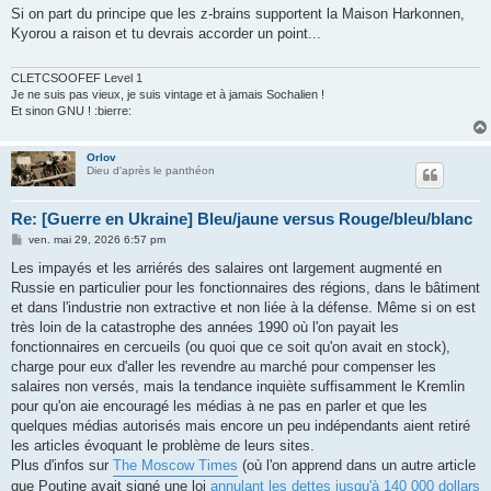
s
Si on part du principe que les z-brains supportent la Maison Harkonnen,
s
Kyorou a raison et tu devrais accorder un point...
a
g
e
CLETCSOOFEF Level 1
Je ne suis pas vieux, je suis vintage et à jamais Sochalien !
Et sinon GNU ! :bierre:
Orlov
Dieu d'après le panthéon
Re: [Guerre en Ukraine] Bleu/jaune versus Rouge/bleu/blanc
M
ven. mai 29, 2026 6:57 pm
e
s
Les impayés et les arriérés des salaires ont largement augmenté en
s
Russie en particulier pour les fonctionnaires des régions, dans le bâtiment
a
g
et dans l'industrie non extractive et non liée à la défense. Même si on est
e
très loin de la catastrophe des années 1990 où l'on payait les
fonctionnaires en cercueils (ou quoi que ce soit qu'on avait en stock),
charge pour eux d'aller les revendre au marché pour compenser les
salaires non versés, mais la tendance inquiète suffisamment le Kremlin
pour qu'on aie encouragé les médias à ne pas en parler et que les
quelques médias autorisés mais encore un peu indépendants aient retiré
les articles évoquant le problème de leurs sites.
Plus d'infos sur
The Moscow Times
(où l'on apprend dans un autre article
que Poutine avait signé une loi
annulant les dettes jusqu'à 140 000 dollars