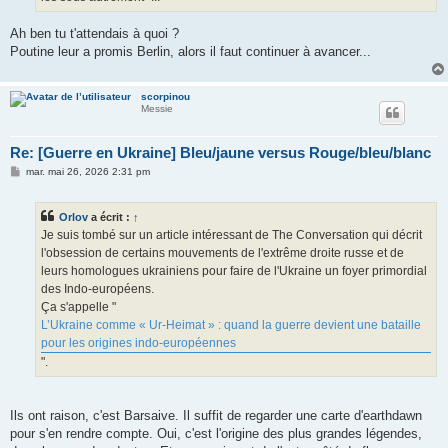
Ah ben tu t'attendais à quoi ?
Poutine leur a promis Berlin, alors il faut continuer à avancer...
scorpinou
Messie
Re: [Guerre en Ukraine] Bleu/jaune versus Rouge/bleu/blanc
M
mar. mai 26, 2026 2:31 pm
e
s
s
Orlov
a écrit :
↑
a
g
Je suis tombé sur un article intéressant de The Conversation qui décrit
e
l'obsession de certains mouvements de l'extrême droite russe et de
leurs homologues ukrainiens pour faire de l'Ukraine un foyer primordial
des Indo-européens.
Ça s'appelle "
L’Ukraine comme « Ur‑Heimat » : quand la guerre devient une bataille
pour les origines indo‑européennes
".
Ils ont raison, c'est Barsaive. Il suffit de regarder une carte d'earthdawn
pour s'en rendre compte. Oui, c'est l'origine des plus grandes légendes,