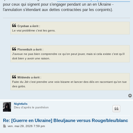
pour ceux qui signent pour s'engager pendant un an en Ukraine -
l'annulation s'étendant aux dettes contractées par les conjoints).
Cryoban a écrit :
Le vrai problème c'est les gens.
Florentbzh a écrit :
J'avoue ne pas bien comprendre ce qu'on peut jouer, mais si cela existe c'est qu'il
doit bien y avoir une raison.
Mildendo a écrit :
Faire du Jdr c'est prendre une voix bizarre et lancer des dés en racontant qu'on tue
des gobs.
Nightfalls
Dieu d'après le panthéon
Re: [Guerre en Ukraine] Bleu/jaune versus Rouge/bleu/blanc
M
ven. mai 29, 2026 7:59 pm
e
s