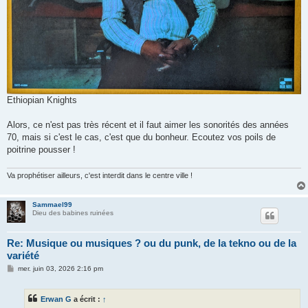
Ethiopian Knights
Alors, ce n'est pas très récent et il faut aimer les sonorités des années
70, mais si c'est le cas, c'est que du bonheur. Ecoutez vos poils de
poitrine pousser !
Va prophétiser ailleurs, c'est interdit dans le centre ville !
Sammael99
Dieu des babines ruinées
Re: Musique ou musiques ? ou du punk, de la tekno ou de la
variété
M
mer. juin 03, 2026 2:16 pm
e
s
s
Erwan G
a écrit :
↑
a