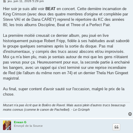
M
jeu. juin 11, 2026 5:29 pm
e
s
Hier soir je suis allé voir
BEAT
en concert. Cette dernière incarnation de
s
King Crimson (avec deux des quatre membres d'origine et complétée par
a
g
Steve VAI et de Dana CAREY) reprend le répertoire du KC des années
e
80, les trois albums Discipline, Beat et Three of a Perfect Pair.
La première moitié creusait ce dernier album, peu joué en live
historiquement puisque Robert Fripp, fidèle à ses habitudes avait sabordé
le groupe quelques semaines après la sortie du disque. Pas mal
d'instrumentaux, y compris des trucs assez abscons et/ou improvisés.
Moi ça m'a bien plu, mais je sentais autour de moi que les gens n'étaient
pas venus pour ça. Heureusement pour eux, la seconde partie à enchainé
les bangers, avec un rappel qui s'est terminé sur une reprise incendiaire
de Red (de l'album du même nom en 74) et un dernier Thela Hun Gingeet
magistral.
Au final, super content d'avoir sauté sur l'occasion, malgré le prix de la
chose.
Mozart n'a pas écrit que le Boléro de Ravel. Mais aussi plein d'autres trucs beaucoup
moins connus (comme le canon de Pachelbel). - Le Grümph
Erwan G
Envoyé de la Source