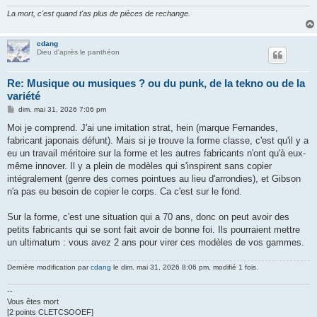
La mort, c'est quand t'as plus de pièces de rechange.
cdang
Dieu d'après le panthéon
Re: Musique ou musiques ? ou du punk, de la tekno ou de la
variété
M
dim. mai 31, 2026 7:06 pm
e
s
Moi je comprend. J'ai une imitation strat, hein (marque Fernandes,
s
fabricant japonais défunt). Mais si je trouve la forme classe, c'est qu'il y a
a
g
eu un travail méritoire sur la forme et les autres fabricants n'ont qu'à eux-
e
même innover. Il y a plein de modèles qui s'inspirent sans copier
intégralement (genre des cornes pointues au lieu d'arrondies), et Gibson
n'a pas eu besoin de copier le corps. Ca c'est sur le fond.
Sur la forme, c'est une situation qui a 70 ans, donc on peut avoir des
petits fabricants qui se sont fait avoir de bonne foi. Ils pourraient mettre
un ultimatum : vous avez 2 ans pour virer ces modèles de vos gammes.
Dernière modification par
cdang
le dim. mai 31, 2026 8:06 pm, modifié 1 fois.
--
Vous êtes mort
[2 points CLETCSOOEF]