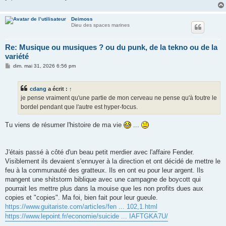
Deimoss
Dieu des spaces marines
Re: Musique ou musiques ? ou du punk, de la tekno ou de la
variété
M
dim. mai 31, 2026 6:56 pm
e
s
s
cdang
a écrit :
↑
a
g
je pense vraiment qu'une partie de mon cerveau ne pense qu'à foutre le
e
bordel pendant que l'autre est hyper-focus.
Tu viens de résumer l'histoire de ma vie
...
J'étais passé à côté d'un beau petit merdier avec l'affaire Fender.
Visiblement ils devaient s'ennuyer à la direction et ont décidé de mettre le
feu à la communauté des gratteux. Ils en ont eu pour leur argent. Ils
mangent une shitstorm biblique avec une campagne de boycott qui
pourrait les mettre plus dans la mouise que les non profits dues aux
copies et "copies". Ma foi, bien fait pour leur gueule.
https://www.guitariste.com/articles/fen ... 102,1.html
https://www.lepoint.fr/economie/suicide ... IAFTGKA7U/