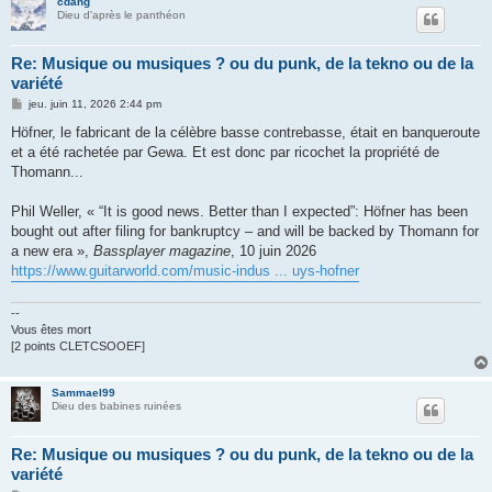
cdang
Dieu d'après le panthéon
Re: Musique ou musiques ? ou du punk, de la tekno ou de la
variété
M
jeu. juin 11, 2026 2:44 pm
e
s
Höfner, le fabricant de la célèbre basse contrebasse, était en banqueroute
s
et a été rachetée par Gewa. Et est donc par ricochet la propriété de
a
g
Thomann...
e
Phil Weller, « “It is good news. Better than I expected”: Höfner has been
bought out after filing for bankruptcy – and will be backed by Thomann for
a new era »,
Bassplayer magazine
, 10 juin 2026
https://www.guitarworld.com/music-indus ... uys-hofner
--
Vous êtes mort
[2 points CLETCSOOEF]
Sammael99
Dieu des babines ruinées
Re: Musique ou musiques ? ou du punk, de la tekno ou de la
variété