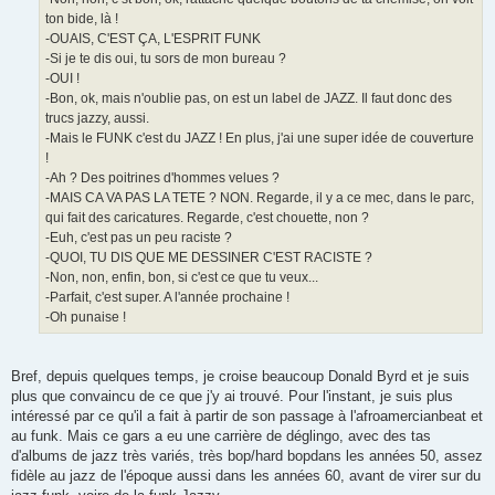
ton bide, là !
-OUAIS, C'EST ÇA, L'ESPRIT FUNK
-Si je te dis oui, tu sors de mon bureau ?
-OUI !
-Bon, ok, mais n'oublie pas, on est un label de JAZZ. Il faut donc des
trucs jazzy, aussi.
-Mais le FUNK c'est du JAZZ ! En plus, j'ai une super idée de couverture
!
-Ah ? Des poitrines d'hommes velues ?
-MAIS CA VA PAS LA TETE ? NON. Regarde, il y a ce mec, dans le parc,
qui fait des caricatures. Regarde, c'est chouette, non ?
-Euh, c'est pas un peu raciste ?
-QUOI, TU DIS QUE ME DESSINER C'EST RACISTE ?
-Non, non, enfin, bon, si c'est ce que tu veux...
-Parfait, c'est super. A l'année prochaine !
-Oh punaise !
Bref, depuis quelques temps, je croise beaucoup Donald Byrd et je suis
plus que convaincu de ce que j'y ai trouvé. Pour l'instant, je suis plus
intéressé par ce qu'il a fait à partir de son passage à l'afroamercianbeat et
au funk. Mais ce gars a eu une carrière de déglingo, avec des tas
d'albums de jazz très variés, très bop/hard bopdans les années 50, assez
fidèle au jazz de l'époque aussi dans les années 60, avant de virer sur du