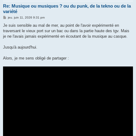
Re: Musique ou musiques ? ou du punk, de la tekno ou de la
variété
M
jeu. juin 11, 2026 9:31 pm
e
s
Je suis sensible au mal de mer, au point de l'avoir expérimenté en
s
traversant le vieux port sur un bac ou dans la partie haute des tgv. Mais
a
g
je ne l'avais jamais expérimenté en écoutant de la musique au casque.
e
Jusqu'à aujourd'hui.
Alors, je me sens obligé de partager :