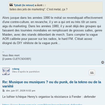
a
g
Tybalt (le retour)
a écrit :
↑
e
faites des jets de marketing". C'est metal, ça ?
Alors jusque dans les années 1990 le métal se revendiquait effectivement
d'une contre-culture, en revanche, il y en a qui ont eu très tôt un sens
aigu du marketing. Dans les années 1980, il y avait déjà des groupes qui
faisaient des tournées mondiales en remplissant de grosses salles, genre
Maiden, avec des stands débordant de merch. Sans compter la vague
AOR calibrée pour passer sur les radios, le hard FM. C'était assez
éloigné du DIY nihiliste de la vague punk...
--
Vous êtes mort
[2 points CLETCSOOEF]
cdang
Dieu d'après le panthéon
Re: Musique ou musiques ? ou du punk, de la tekno ou de la
variété
M
dim. juin 07, 2026 6:02 pm
e
s
Le luthier tchèque Henry's organise la résistance à Fender :
defender
s
a
g