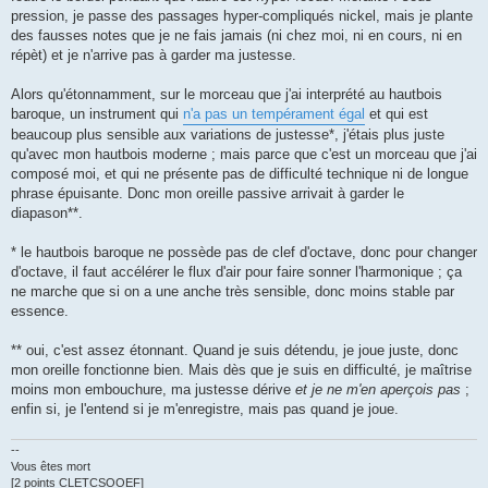
pression, je passe des passages hyper-compliqués nickel, mais je plante
des fausses notes que je ne fais jamais (ni chez moi, ni en cours, ni en
répèt) et je n'arrive pas à garder ma justesse.
Alors qu'étonnamment, sur le morceau que j'ai interprété au hautbois
baroque, un instrument qui
n'a pas un tempérament égal
et qui est
beaucoup plus sensible aux variations de justesse*, j'étais plus juste
qu'avec mon hautbois moderne ; mais parce que c'est un morceau que j'ai
composé moi, et qui ne présente pas de difficulté technique ni de longue
phrase épuisante. Donc mon oreille passive arrivait à garder le
diapason**.
* le hautbois baroque ne possède pas de clef d'octave, donc pour changer
d'octave, il faut accélérer le flux d'air pour faire sonner l'harmonique ; ça
ne marche que si on a une anche très sensible, donc moins stable par
essence.
** oui, c'est assez étonnant. Quand je suis détendu, je joue juste, donc
mon oreille fonctionne bien. Mais dès que je suis en difficulté, je maîtrise
moins mon embouchure, ma justesse dérive
et je ne m'en aperçois pas
;
enfin si, je l'entend si je m'enregistre, mais pas quand je joue.
--
Vous êtes mort
[2 points CLETCSOOEF]