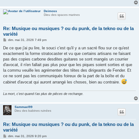
Deimoss
Dieu des spaces marines
Re: Musique ou musiques ? ou du punk, de la tekno ou de la
variété
M
dim. mai 31, 2026 7:49 pm
e
s
De ce que j'ai pu lire, le souci c'est qu'il y a un sacré flou sur ce qu'est
s
exactement la forme stratocaster et vu que certains artisans ne faisant
a
g
pas des copies carbone desdites guitares se sont mangés un courrier
e
d'avocat, il n'en fallait pas plus pour que les piques soient sorties et que
la commu veuille les agrémenter des têtes des dirigeants de Fender. Et
ce ne sont pas les communiqués foireux de la part de la boîte et du
cabinet d'avocat qui auront arrangé les choses, bien au contraire.
La mort, c'est quand t'as plus de pièces de rechange.
Sammael99
Dieu des babines ruinées
Re: Musique ou musiques ? ou du punk, de la tekno ou de la
variété
M
dim. mai 31, 2026 9:20 pm