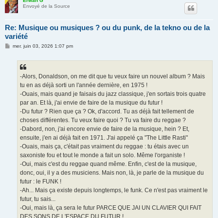
Erwan G
Envoyé de la Source
Re: Musique ou musiques ? ou du punk, de la tekno ou de la
variété
M
mer. juin 03, 2026 1:07 pm
e
s
s
a
g
-Alors, Donaldson, on me dit que tu veux faire un nouvel album ? Mais
e
tu en as déjà sorti un l'année dernière, en 1975 !
-Ouais, mais quand je faisais du jazz classique, j'en sortais trois quatre
par an. Et là, j'ai envie de faire de la musique du futur !
-Du futur ? Rien que ça ? Ok, d'accord. Tu as déjà fait tellement de
choses différentes. Tu veux faire quoi ? Tu va faire du reggae ?
-Dabord, non, j'ai encore envie de faire de la musique, hein ? Et,
ensuite, j'en ai déjà fait en 1971. J'ai appelé ça "The Little Rasti"
-Ouais, mais ça, c'était pas vraiment du reggae : tu étais avec un
saxoniste fou et tout le monde a fait un solo. Même l'organiste !
-Oui, mais c'est du reggae quand même. Enfin, c'est de la musique,
donc, oui, il y a des musiciens. Mais non, là, je parle de la musique du
futur : le FUNK !
-Ah... Mais ça existe depuis longtemps, le funk. Ce n'est pas vraiment le
futur, tu sais...
-Oui, mais là, ça sera le futur PARCE QUE JAI UN CLAVIER QUI FAIT
DES SONS DE L'ESPACE DU FUTUR !