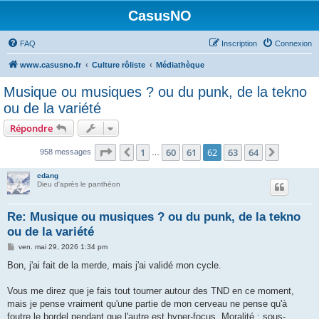
CasusNO
FAQ
Inscription
Connexion
www.casusno.fr
Culture rôliste
Médiathèque
Musique ou musiques ? ou du punk, de la tekno
ou de la variété
Répondre
Page
62
sur
64
1
60
61
62
63
64
Précédent
Suivant
958 messages
…
cdang
Dieu d'après le panthéon
Re: Musique ou musiques ? ou du punk, de la tekno
ou de la variété
M
ven. mai 29, 2026 1:34 pm
e
s
Bon, j'ai fait de la merde, mais j'ai validé mon cycle.
s
a
g
Vous me direz que je fais tout tourner autour des TND en ce moment,
e
mais je pense vraiment qu'une partie de mon cerveau ne pense qu'à
foutre le bordel pendant que l'autre est hyper-focus. Moralité : sous-