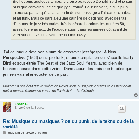
g
Bref, depuis quelques temps, je croise beaucoup Donald Byrd et je suis
e
plus que convaincu de ce que j'y ai trouvé. Pour l'instant, je suis plus
intéressé par ce qu'il a fait à partir de son passage à l'afroamercianbeat
et au funk. Mais ce gars a eu une carrière de déglingo, avec des tas
d'albums de jazz très variés, très bop/hard bopdans les années 50,
assez fidèle au jazz de l'époque aussi dans les années 60, avant de
virer sur du jazz funk, voire de la funk Jazzy.
J'ai de longue date son album de crossover jazz/gospel
A New
Perspective
(1963) donc pre-funk, et une compilation qui s'appelle
Early
Bird
et sous-titrée The Best of the Jazz Soul Years, avec plein de
bonnes choses dans cette veine. Donc aucun des trois que tu cites que
je m'en vais aller écouter de ce pas.
Mozart n'a pas écrit que le Boléro de Ravel. Mais aussi plein d'autres trucs beaucoup
moins connus (comme le canon de Pachelbel). - Le Grümph
Erwan G
Envoyé de la Source
Re: Musique ou musiques ? ou du punk, de la tekno ou de la
variété
M
mer. juin 03, 2026 5:49 pm
e