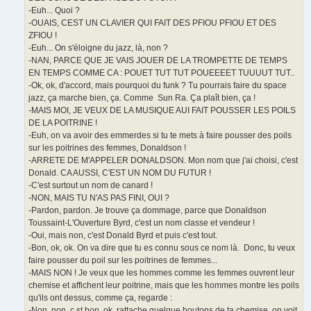
-Euh... Quoi ?
-OUAIS, CEST UN CLAVIER QUI FAIT DES PFIOU PFIOU ET DES
ZFIOU !
-Euh... On s'éloigne du jazz, là, non ?
-NAN, PARCE QUE JE VAIS JOUER DE LA TROMPETTE DE TEMPS
EN TEMPS COMME CA : POUET TUT TUT POUEEEET TUUUUT TUT..
-Ok, ok, d'accord, mais pourquoi du funk ? Tu pourrais faire du space
jazz, ça marche bien, ça. Comme Sun Ra. Ça plaît bien, ça !
-MAIS MOI, JE VEUX DE LA MUSIQUE AUI FAIT POUSSER LES POILS
DE LA POITRINE !
-Euh, on va avoir des emmerdes si tu te mets à faire pousser des poils
sur les poitrines des femmes, Donaldson !
-ARRETE DE M'APPELER DONALDSON. Mon nom que j'ai choisi, c'est
Donald. CA AUSSI, C'EST UN NOM DU FUTUR !
-C'est surtout un nom de canard !
-NON, MAIS TU N'AS PAS FINI, OUI ?
-Pardon, pardon. Je trouve ça dommage, parce que Donaldson
Toussaint-L'Ouverture Byrd, c'est un nom classe et vendeur !
-Oui, mais non, c'est Donald Byrd et puis c'est tout.
-Bon, ok, ok. On va dire que tu es connu sous ce nom là. Donc, tu veux
faire pousser du poil sur les poitrines de femmes...
-MAIS NON ! Je veux que les hommes comme les femmes ouvrent leur
chemise et affichent leur poitrine, mais que les hommes montre les poils
qu'ils ont dessus, comme ça, regarde :
-Non, non, c st bon, ok, rattache quelque boutons de ta chemise, on voit