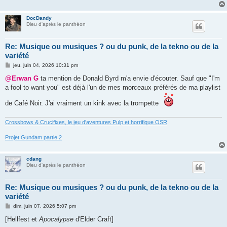
DocDandy
Dieu d'après le panthéon
Re: Musique ou musiques ? ou du punk, de la tekno ou de la
variété
M
jeu. juin 04, 2026 10:31 pm
e
s
@Erwan G
ta mention de Donald Byrd m'a envie d'écouter. Sauf que "I'm
s
a fool to want you" est déjà l'un de mes morceaux préférés de ma playlist
a
g
e
de Café Noir. J'ai vraiment un kink avec la trompette
Crossbows & Crucifixes, le jeu d'aventures Pulp et horrifique OSR
Projet Gundam partie 2
cdang
Dieu d'après le panthéon
Re: Musique ou musiques ? ou du punk, de la tekno ou de la
variété
M
dim. juin 07, 2026 5:07 pm
e
s
[Hellfest et
Apocalypse
d'Elder Craft]
s