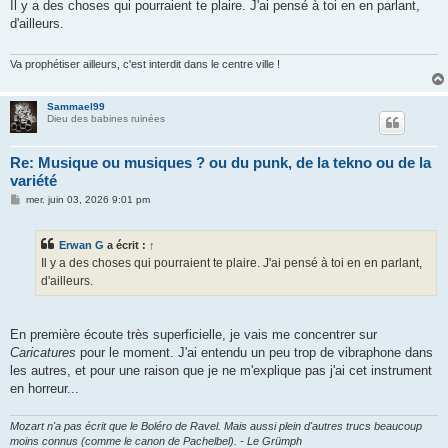
s
Il y a des choses qui pourraient te plaire. J'ai pensé à toi en en parlant,
s
d'ailleurs.
a
g
e
Va prophétiser ailleurs, c'est interdit dans le centre ville !
Sammael99
Dieu des babines ruinées
Re: Musique ou musiques ? ou du punk, de la tekno ou de la
variété
M
mer. juin 03, 2026 9:01 pm
e
s
s
Erwan G
a écrit :
↑
a
g
Il y a des choses qui pourraient te plaire. J'ai pensé à toi en en parlant,
e
d'ailleurs.
En première écoute très superficielle, je vais me concentrer sur
Caricatures
pour le moment. J'ai entendu un peu trop de vibraphone dans
les autres, et pour une raison que je ne m'explique pas j'ai cet instrument
en horreur...
Mozart n'a pas écrit que le Boléro de Ravel. Mais aussi plein d'autres trucs beaucoup
moins connus (comme le canon de Pachelbel). - Le Grümph