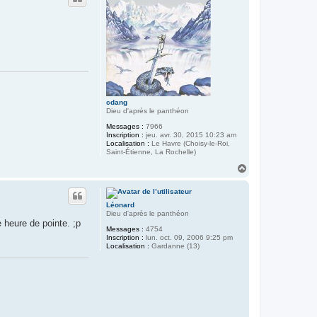
e
r
e
t
o
u
r
)
cdang
Dieu d'après le panthéon
Messages :
7966
Inscription :
jeu. avr. 30, 2015 10:23 am
Localisation :
Le Havre (Choisy-le-Roi,
Saint-Étienne, La Rochelle)
H
a
u
t
Léonard
Dieu d'après le panthéon
e heure de pointe. ;p
Messages :
4754
Inscription :
lun. oct. 09, 2006 9:25 pm
Localisation :
Gardanne (13)