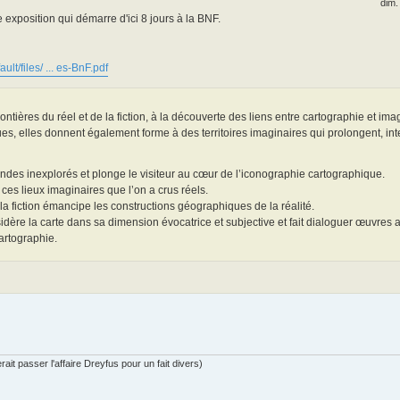
dim.
e exposition qui démarre d'ici 8 jours à la BNF.
ault/files/ ... es-BnF.pdf
ontières du réel et de la fiction, à la découverte des liens entre cartographie et imag
ues, elles donnent également forme à des territoires imaginaires qui prolongent, int
ndes inexplorés et plonge le visiteur au cœur de l’iconographie cartographique.
es lieux imaginaires que l’on a crus réels.
 la fiction émancipe les constructions géographiques de la réalité.
idère la carte dans sa dimension évocatrice et subjective et fait dialoguer œuvres
cartographie.
ait passer l'affaire Dreyfus pour un fait divers)