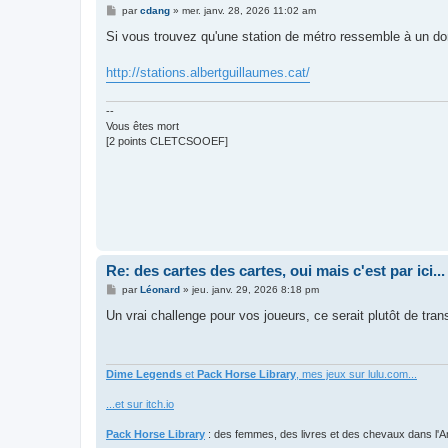
M
par
cdang
»
mer. janv. 28, 2026 11:02 am
e
s
Si vous trouvez qu'une station de métro ressemble à un don
s
a
g
http://stations.albertguillaumes.cat/
e
--
Vous êtes mort
[2 points CLETCSOOEF]
Re: des cartes des cartes, oui mais c'est par ici...
M
par
Léonard
»
jeu. janv. 29, 2026 8:18 pm
e
s
Un vrai challenge pour vos joueurs, ce serait plutôt de tran
s
a
g
e
Dime Legends
et
Pack Horse Library
, mes jeux sur lulu.com...
...et sur itch.io
Pack Horse Library
: des femmes, des livres et des chevaux dans l'A