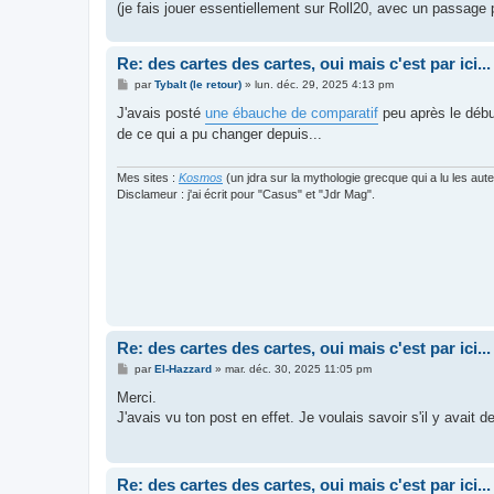
(je fais jouer essentiellement sur Roll20, avec un passage 
Re: des cartes des cartes, oui mais c'est par ici...
M
par
Tybalt (le retour)
»
lun. déc. 29, 2025 4:13 pm
e
s
J'avais posté
une ébauche de comparatif
peu après le début
s
de ce qui a pu changer depuis...
a
g
e
Mes sites :
Kosmos
(un jdra sur la mythologie grecque qui a lu les aut
Disclameur : j'ai écrit pour "Casus" et "Jdr Mag".
Re: des cartes des cartes, oui mais c'est par ici...
M
par
El-Hazzard
»
mar. déc. 30, 2025 11:05 pm
e
s
Merci.
s
J'avais vu ton post en effet. Je voulais savoir s'il y avait d
a
g
e
Re: des cartes des cartes, oui mais c'est par ici...