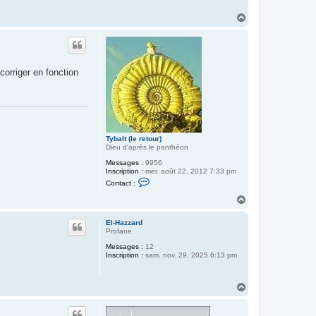
H
a
u
t
corriger en fonction
Tybalt (le retour)
Dieu d'après le panthéon
Messages :
9956
Inscription :
mer. août 22, 2012 7:33 pm
C
Contact :
o
n
H
t
a
a
u
c
El-Hazzard
t
t
Profane
e
Messages :
12
r
Inscription :
sam. nov. 29, 2025 6:13 pm
T
y
b
a
H
l
a
t
u
(
l
t