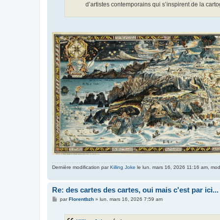
d’artistes contemporains qui s’inspirent de la cart
Dernière modification par
Killing Joke
le lun. mars 16, 2026 11:16 am, modif
Re: des cartes des cartes, oui mais c'est par ici...
M
par
Florentbzh
»
lun. mars 16, 2026 7:59 am
e
s
s