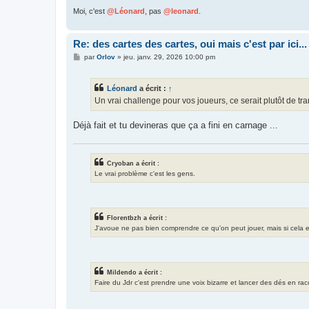
Moi, c'est
@Léonard
, pas
@leonard
.
Re: des cartes des cartes, oui mais c'est par ici...
M
par
Orlov
»
jeu. janv. 29, 2026 10:00 pm
e
s
s
Léonard
a écrit :
↑
a
g
Un vrai challenge pour vos joueurs, ce serait plutôt de tr
e
Déjà fait et tu devineras que ça a fini en carnage ...
Cryoban a écrit :
Le vrai problème c'est les gens.
Florentbzh a écrit :
J'avoue ne pas bien comprendre ce qu'on peut jouer, mais si cela exis
Mildendo a écrit :
Faire du Jdr c'est prendre une voix bizarre et lancer des dés en ra