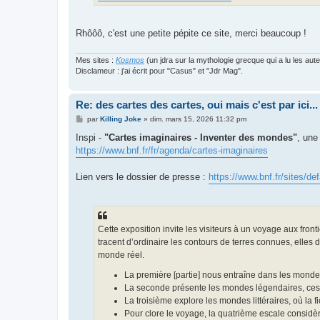
Rhôôô, c'est une petite pépite ce site, merci beaucoup !
Mes sites :
Kosmos
(un jdra sur la mythologie grecque qui a lu les aut
Disclameur : j'ai écrit pour "Casus" et "Jdr Mag".
Re: des cartes des cartes, oui mais c'est par ici...
M
par
Killing Joke
»
dim. mars 15, 2026 11:32 pm
e
s
Inspi -
"Cartes imaginaires - Inventer des mondes"
, une
s
https://www.bnf.fr/fr/agenda/cartes-imaginaires
a
g
e
Lien vers le dossier de presse :
https://www.bnf.fr/sites/def
Cette exposition invite les visiteurs à un voyage aux fronti
tracent d’ordinaire les contours de terres connues, elles 
monde réel.
La première [partie] nous entraîne dans les mondes
La seconde présente les mondes légendaires, ces l
La troisième explore les mondes littéraires, où la 
Pour clore le voyage, la quatrième escale considèr