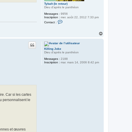
Tybalt (le retour)
Dieu d'après le panthéon
Messages :
9956
Inscription :
mer. août 22, 2012 7:33 pm
C
Contact :
o
n
t
H
a
a
c
u
t
t
e
Killing Joke
r
Dieu d'après le panthéon
T
y
Messages :
2188
b
Inscription :
mar. mars 14, 2006 8:42 pm
a
l
t
(
l
e
r
e
t
re. Car si les cartes
o
u
ou personnalisent le
r
)
iennes et œuvres