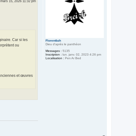
 mars 15, 2026 11:32 pm
inaire. Car si les
Florentbzh
Dieu d'après le panthéon
erprètent ou
Messages :
5135
Inscription :
lun. janv. 02, 2023 4:26 pm
Localisation :
Pen Ar Bed
 anciennes et œuvres