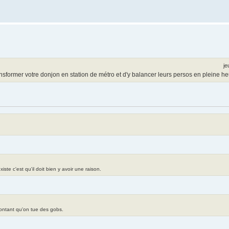
je
ansformer votre donjon en station de métro et d'y balancer leurs persos en pleine he
te c'est qu'il doit bien y avoir une raison.
contant qu'on tue des gobs.