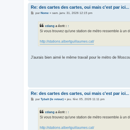
Re: des cartes des cartes, oui mais c'est par ici...
M
par
Nome
»
sam. janv. 31, 2026 12:15 pm
e
s
s
cdang
a écrit :
↑
a
g
Si vous trouvez qu'une station de métro ressemble à un do
e
http://stations.albertguillaumes.cat/
J'aurais bien aimé le même travail pour le métro de Moscou 
Re: des cartes des cartes, oui mais c'est par ici...
M
par
Tybalt (le retour)
»
jeu. févr. 05, 2026 11:11 pm
e
s
s
cdang
a écrit :
↑
a
g
Si vous trouvez qu'une station de métro ressemble à un do
e
http://stations.albertguillaumes.cat/