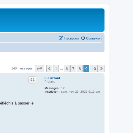
Inscription
Connexion
Page
9
sur
10
1
6
7
8
9
10
Précédent
Suivant
148 messages
…
El-Hazzard
Profane
Messages :
12
Inscription :
sam. nov. 29, 2025 6:13 pm
fléchis à passer le