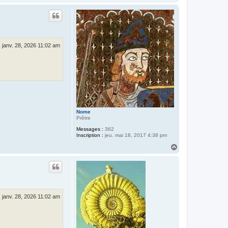
a
u
t
 janv. 28, 2026 11:02 am
Nome
Prêtre
Messages :
362
Inscription :
jeu. mai 18, 2017 4:38 pm
H
a
u
t
 janv. 28, 2026 11:02 am