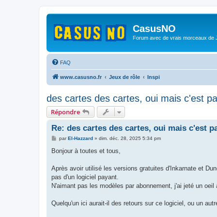
CasusNO
Forum avec de vrais morceaux de
FAQ
www.casusno.fr
Jeux de rôle
Inspi
des cartes des cartes, oui mais c'est par 
Répondre
Re: des cartes des cartes, oui mais c'est par
M
par
El-Hazzard
»
dim. déc. 28, 2025 5:34 pm
e
s
Bonjour à toutes et tous,
s
a
g
Après avoir utilisé les versions gratuites d'Inkarnate et
e
pas d'un logiciel payant.
N'aimant pas les modèles par abonnement, j'ai jeté un oei
Quelqu'un ici aurait-il des retours sur ce logiciel, ou un au