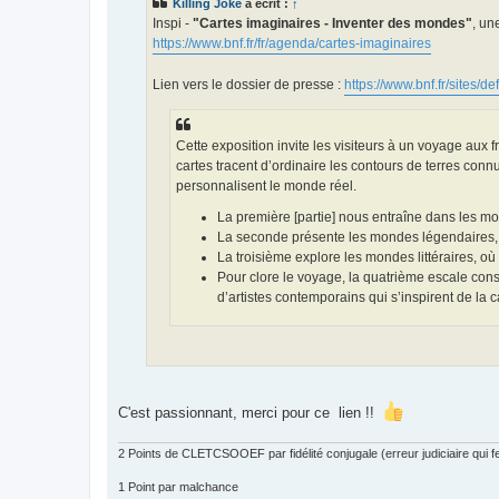
Killing Joke
a écrit :
↑
a
g
Inspi -
"Cartes imaginaires - Inventer des mondes"
, un
e
https://www.bnf.fr/fr/agenda/cartes-imaginaires
Lien vers le dossier de presse :
https://www.bnf.fr/sites/def
Cette exposition invite les visiteurs à un voyage aux fr
cartes tracent d’ordinaire les contours de terres conn
personnalisent le monde réel.
La première [partie] nous entraîne dans les mo
La seconde présente les mondes légendaires, c
La troisième explore les mondes littéraires, où
Pour clore le voyage, la quatrième escale cons
d’artistes contemporains qui s’inspirent de la 
C'est passionnant, merci pour ce lien !!
2 Points de CLETCSOOEF par fidélité conjugale (erreur judiciaire qui fer
1 Point par malchance