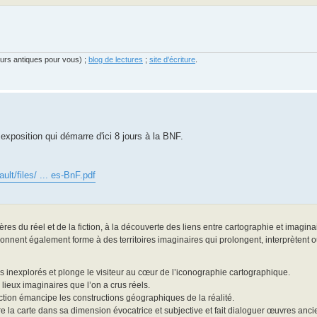
eurs antiques pour vous) ;
blog de lectures
;
site d'écriture
.
 exposition qui démarre d'ici 8 jours à la BNF.
ault/files/ ... es-BnF.pdf
ères du réel et de la fiction, à la découverte des liens entre cartographie et imaginai
donnent également forme à des territoires imaginaires qui prolongent, interprètent 
 inexplorés et plonge le visiteur au cœur de l’iconographie cartographique.
ieux imaginaires que l’on a crus réels.
fiction émancipe les constructions géographiques de la réalité.
e la carte dans sa dimension évocatrice et subjective et fait dialoguer œuvres anc