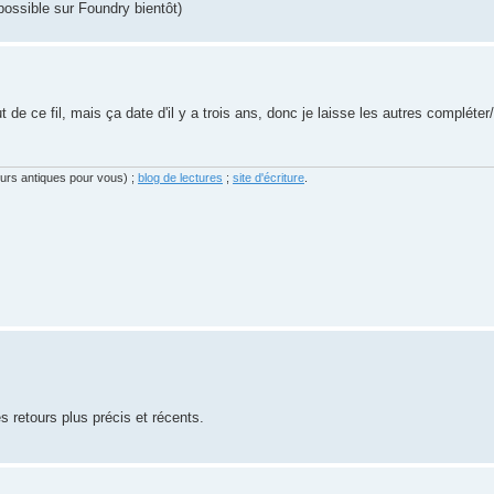
possible sur Foundry bientôt)
 de ce fil, mais ça date d'il y a trois ans, donc je laisse les autres compléter/
eurs antiques pour vous) ;
blog de lectures
;
site d'écriture
.
es retours plus précis et récents.