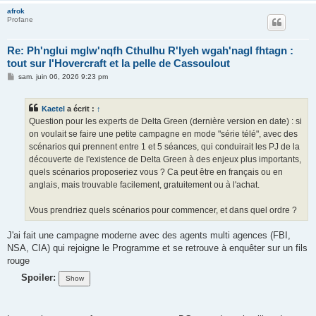
afrok
Profane
Re: Ph'nglui mglw'nqfh Cthulhu R'lyeh wgah'nagl fhtagn :
tout sur l'Hovercraft et la pelle de Cassoulout
M
sam. juin 06, 2026 9:23 pm
e
s
s
Kaetel
a écrit :
↑
a
g
Question pour les experts de Delta Green (dernière version en date) : si
e
on voulait se faire une petite campagne en mode "série télé", avec des
scénarios qui prennent entre 1 et 5 séances, qui conduirait les PJ de la
découverte de l'existence de Delta Green à des enjeux plus importants,
quels scénarios proposeriez vous ? Ca peut être en français ou en
anglais, mais trouvable facilement, gratuitement ou à l'achat.
Vous prendriez quels scénarios pour commencer, et dans quel ordre ?
J'ai fait une campagne moderne avec des agents multi agences (FBI,
NSA, CIA) qui rejoigne le Programme et se retrouve à enquêter sur un fils
rouge
Spoiler: