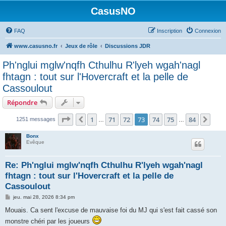
CasusNO
FAQ
Inscription
Connexion
www.casusno.fr
Jeux de rôle
Discussions JDR
Ph'nglui mglw'nqfh Cthulhu R'lyeh wgah'nagl
fhtagn : tout sur l'Hovercraft et la pelle de
Cassoulout
Répondre
Page
73
sur
84
1
71
72
73
74
75
84
Précédent
Suiv
1251 messages
…
…
Bonx
Evêque
Re: Ph'nglui mglw'nqfh Cthulhu R'lyeh wgah'nagl
fhtagn : tout sur l'Hovercraft et la pelle de
Cassoulout
M
jeu. mai 28, 2026 8:34 pm
e
s
Mouais. Ca sent l'excuse de mauvaise foi du MJ qui s'est fait cassé son
s
monstre chéri par les joueurs
a