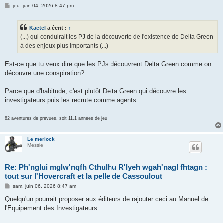
M
jeu. juin 04, 2026 8:47 pm
e
s
s
Kaetel
a écrit :
↑
a
g
(...) qui conduirait les PJ de la découverte de l'existence de Delta Green
e
à des enjeux plus importants (...)
Est-ce que tu veux dire que les PJs découvrent Delta Green comme on
découvre une conspiration?
Parce que d'habitude, c'est plutôt Delta Green qui découvre les
investigateurs puis les recrute comme agents.
82 aventures de prévues, soit 11,1 années de jeu
Le merlock
Messie
Re: Ph'nglui mglw'nqfh Cthulhu R'lyeh wgah'nagl fhtagn :
tout sur l'Hovercraft et la pelle de Cassoulout
M
sam. juin 06, 2026 8:47 am
e
s
Quelqu'un pourrait proposer aux éditeurs de rajouter ceci au Manuel de
s
l'Equipement des Investigateurs....
a
g
e