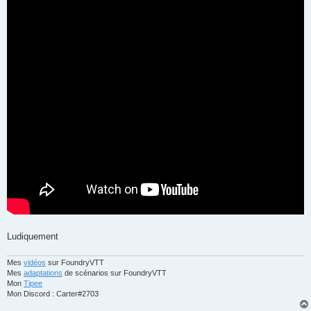
Ludiquement
Mes
vidéos
sur FoundryVTT
Mes
adaptations
de scénarios sur FoundryVTT
Mon
Tipee
Mon Discord : Carter#2703