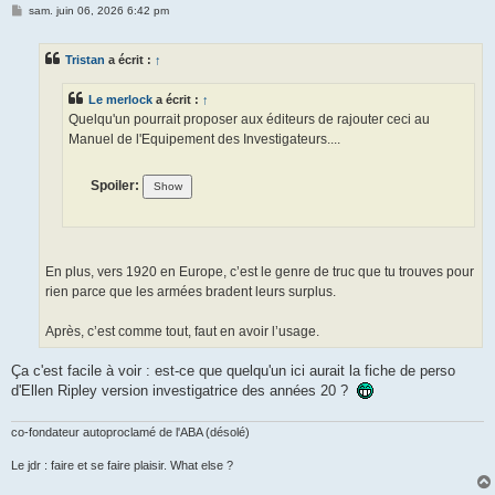
M
sam. juin 06, 2026 6:42 pm
e
s
s
Tristan
a écrit :
↑
a
g
e
Le merlock
a écrit :
↑
Quelqu'un pourrait proposer aux éditeurs de rajouter ceci au
Manuel de l'Equipement des Investigateurs....
Spoiler:
En plus, vers 1920 en Europe, c’est le genre de truc que tu trouves pour
rien parce que les armées bradent leurs surplus.
Après, c’est comme tout, faut en avoir l’usage.
Ça c'est facile à voir : est-ce que quelqu'un ici aurait la fiche de perso
d'Ellen Ripley version investigatrice des années 20 ?
co-fondateur autoproclamé de l'ABA (désolé)
Le jdr : faire et se faire plaisir. What else ?