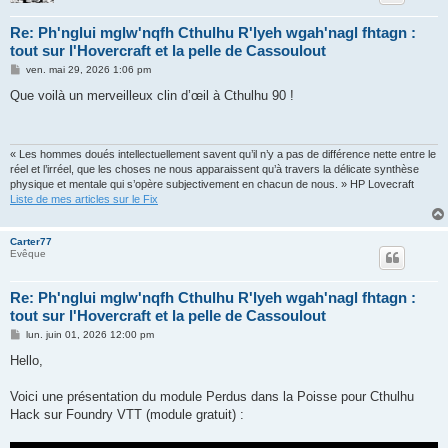
Re: Ph'nglui mglw'nqfh Cthulhu R'lyeh wgah'nagl fhtagn :
tout sur l'Hovercraft et la pelle de Cassoulout
M
ven. mai 29, 2026 1:06 pm
e
s
Que voilà un merveilleux clin d’œil à Cthulhu 90 !
s
a
g
e
« Les hommes doués intellectuellement savent qu’il n’y a pas de différence nette entre le
réel et l’irréel, que les choses ne nous apparaissent qu’à travers la délicate synthèse
physique et mentale qui s’opère subjectivement en chacun de nous. » HP Lovecraft
Liste de mes articles sur le Fix
Carter77
Evêque
Re: Ph'nglui mglw'nqfh Cthulhu R'lyeh wgah'nagl fhtagn :
tout sur l'Hovercraft et la pelle de Cassoulout
M
lun. juin 01, 2026 12:00 pm
e
s
Hello,
s
a
g
Voici une présentation du module Perdus dans la Poisse pour Cthulhu
e
Hack sur Foundry VTT (module gratuit) :