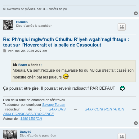
g
e
82 aventures de prévues, soit 11,1 années de jeu
Blondin
Dieu d'après le panthéon
Re: Ph'nglui mglw'nqfh Cthulhu R'lyeh wgah'nagl fhtagn :
tout sur l'Hovercraft et la pelle de Cassoulout
M
ven. mai 29, 2026 2:27 am
e
s
s
Bonx
a écrit :
↑
a
g
Mouais. Ca sent l'excuse de mauvaise foi du MJ qui s'est fait cassé son
e
monstre chéri par les joueurs
Ça pourrait être pire. Il pourrait revenir radioactif PAR DÉFAUT !
Dieu de la robe de chambre en télétravail
Traducteur ponctuel pour
Savage Torgan
Traducteur de :
24XX DRS
—
24XX CONFRONTATION
—
24XX CONSIGNES D'URGENCE
Auteur de :
1980 LEGION
Dany40
Dieu d'après le panthéon