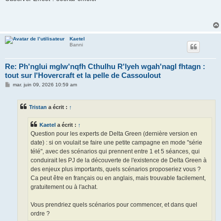
Kaetel
Banni
Re: Ph'nglui mglw'nqfh Cthulhu R'lyeh wgah'nagl fhtagn :
tout sur l'Hovercraft et la pelle de Cassoulout
M
mar. juin 09, 2026 10:59 am
e
s
s
Tristan
a écrit :
↑
a
g
e
Kaetel
a écrit :
↑
Question pour les experts de Delta Green (dernière version en
date) : si on voulait se faire une petite campagne en mode "série
télé", avec des scénarios qui prennent entre 1 et 5 séances, qui
conduirait les PJ de la découverte de l'existence de Delta Green à
des enjeux plus importants, quels scénarios proposeriez vous ?
Ca peut être en français ou en anglais, mais trouvable facilement,
gratuitement ou à l'achat.
Vous prendriez quels scénarios pour commencer, et dans quel
ordre ?