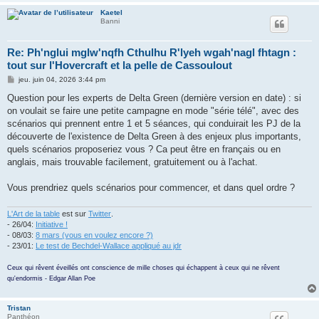
Kaetel
Banni
Re: Ph'nglui mglw'nqfh Cthulhu R'lyeh wgah'nagl fhtagn :
tout sur l'Hovercraft et la pelle de Cassoulout
M
jeu. juin 04, 2026 3:44 pm
e
s
Question pour les experts de Delta Green (dernière version en date) : si
s
on voulait se faire une petite campagne en mode "série télé", avec des
a
g
scénarios qui prennent entre 1 et 5 séances, qui conduirait les PJ de la
e
découverte de l'existence de Delta Green à des enjeux plus importants,
quels scénarios proposeriez vous ? Ca peut être en français ou en
anglais, mais trouvable facilement, gratuitement ou à l'achat.
Vous prendriez quels scénarios pour commencer, et dans quel ordre ?
L'Art de la table
est sur
Twitter
.
- 26/04:
Initiative !
- 08/03:
8 mars (vous en voulez encore ?)
- 23/01:
Le test de Bechdel-Wallace appliqué au jdr
Ceux qui rêvent éveillés ont conscience de mille choses qui échappent à ceux qui ne rêvent
qu'endormis - Edgar Allan Poe
Tristan
Panthéon