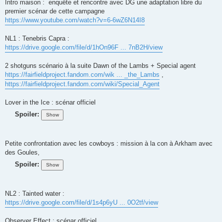
Intro maison : enquête et rencontre avec DG une adaptation libre du
premier scénar de cette campagne
https://www.youtube.com/watch?v=6-6wZ6N14I8
NL1 : Tenebris Capra :
https://drive.google.com/file/d/1hOn96F ... 7nB2H/view
2 shotguns scénario à la suite Dawn of the Lambs + Special agent
https://fairfieldproject.fandom.com/wik ... _the_Lambs
,
https://fairfieldproject.fandom.com/wiki/Special_Agent
Lover in the Ice : scénar officiel
Spoiler:
Petite confrontation avec les cowboys : mission à la con à Arkham avec
des Goules,
Spoiler:
NL2 : Tainted water :
https://drive.google.com/file/d/1s4p6yU ... 0O2tf/view
Observer Effect : scénar officiel