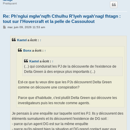
Pratiquant
Re: Ph'nglui mglw'nqfh Cthulhu R'lyeh wgah'nagl fhtagn :
tout sur l'Hovercraft et la pelle de Cassoulout
M
mar. juin 09, 2026 11:53 am
e
s
s
Kaetel
a écrit :
↑
a
g
e
Bonx
a écrit :
↑
Kaetel
a écrit :
↑
(...) qui conduirait les PJ de la découverte de l'existence de
Delta Green à des enjeux plus importants (...)
Est-ce que tu veux dire que les PJs découvrent Delta Green
comme on découvre une conspiration?
Parce que d'habitude, c'est plutôt Delta Green qui découvre les
investigateurs puis les recrute comme agents.
Je pensais à une enquête sur laquelle sont les PJ. Ils y découvrent des
éléments surnaturels et ils découvrent l'existence de DG soit :
- parce qu'un agent DG est sur la même enquête
- parce qu'ils gèrent bien la situation et DG prend contact avec eux