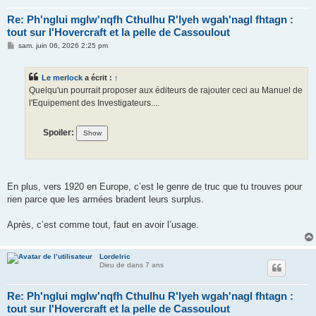
Re: Ph'nglui mglw'nqfh Cthulhu R'lyeh wgah'nagl fhtagn :
tout sur l'Hovercraft et la pelle de Cassoulout
M
sam. juin 06, 2026 2:25 pm
e
s
s
Le merlock
a écrit :
↑
a
g
Quelqu'un pourrait proposer aux éditeurs de rajouter ceci au Manuel de
e
l'Equipement des Investigateurs....
Spoiler:
En plus, vers 1920 en Europe, c’est le genre de truc que tu trouves pour
rien parce que les armées bradent leurs surplus.
Après, c’est comme tout, faut en avoir l’usage.
Lordelric
Dieu de dans 7 ans
Re: Ph'nglui mglw'nqfh Cthulhu R'lyeh wgah'nagl fhtagn :
tout sur l'Hovercraft et la pelle de Cassoulout