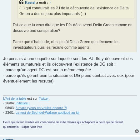
Kaetel
a écrit :
↑
(...) qui conduirait les PJ de la découverte de l'existence de Delta
Green à des enjeux plus importants (...)
Est-ce que tu veux dire que les PJs découvrent Delta Green comme on
découvre une conspiration?
Parce que d'habitude, c'est plutôt Delta Green qui découvre les
investigateurs puis les recrute comme agents.
Je pensais à une enquête sur laquelle sont les PJ. Ils y découvrent des
éléments surnaturels et ils découvrent l'existence de DG soit :
- parce qu'un agent DG est sur la même enquête
- parce qu'ils gèrent bien la situation et DG prend contact avec eux (pour
éventuellement les recruter)
L'Art de la table
est sur
Twitter
.
- 26/04:
Initiative !
- 08/03:
8 mars (vous en voulez encore ?)
- 23/01:
Le test de Bechdel-Wallace appliqué au jdr
Ceux qui rêvent éveillés ont conscience de mille choses qui échappent à ceux qui ne rêvent
qu'endormis - Edgar Allan Poe
Neluge