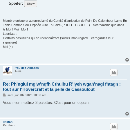
Spoiler:
Membre unique et autoproclamé du Comité d'attribution de Point De Calembour Lame En
Table Comme Seul Orphée Ose En Faire (PDCLETCSOOEF) - n'est valable que dans
le Moi ! Moi ! Moi !
Lauréats :
Certains casusiens qui se reconnaîtront (suivez mon regard... et regardez leur
signature)
Moi (4)
You des Alpages
Initié
Re: Ph'nglui mglw'nqfh Cthulhu R'lyeh wgah'nagl fhtagn :
tout sur l'Hovercraft et la pelle de Cassoulout
M
sam. juin 06, 2026 10:06 am
e
s
Vous m'en mettrez 3 palettes. C'est pour un copain.
s
a
g
e
Tristan
Panthéon