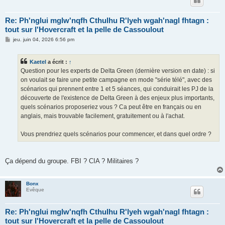
Re: Ph'nglui mglw'nqfh Cthulhu R'lyeh wgah'nagl fhtagn :
tout sur l'Hovercraft et la pelle de Cassoulout
M
jeu. juin 04, 2026 6:56 pm
e
s
s
Kaetel
a écrit :
↑
a
g
Question pour les experts de Delta Green (dernière version en date) : si
e
on voulait se faire une petite campagne en mode "série télé", avec des
scénarios qui prennent entre 1 et 5 séances, qui conduirait les PJ de la
découverte de l'existence de Delta Green à des enjeux plus importants,
quels scénarios proposeriez vous ? Ca peut être en français ou en
anglais, mais trouvable facilement, gratuitement ou à l'achat.
Vous prendriez quels scénarios pour commencer, et dans quel ordre ?
Ça dépend du groupe. FBI ? CIA ? Militaires ?
Bonx
Evêque
Re: Ph'nglui mglw'nqfh Cthulhu R'lyeh wgah'nagl fhtagn :
tout sur l'Hovercraft et la pelle de Cassoulout