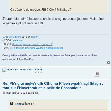
Ça dépend du groupe. FBI ? CIA ? Militaires ?
J'aurais bien aimé laisser le choix des agences aux joueurs. Mais sinon
je partirais plutôt vers le FBI
L'Art de la table
est sur
Twitter
.
- 26/04:
Initiative !
- 08/03:
8 mars (vous en voulez encore ?)
- 23/01:
Le test de Bechdel-Wallace appliqué au jdr
Ceux qui rêvent éveillés ont conscience de mille choses qui échappent à ceux qui ne rêvent
qu'endormis - Edgar Allan Poe
Kaetel
Banni
Re: Ph'nglui mglw'nqfh Cthulhu R'lyeh wgah'nagl fhtagn :
tout sur l'Hovercraft et la pelle de Cassoulout
M
mar. juin 09, 2026 11:01 am
e
s
s
Bonx
a écrit :
↑
a
g
e