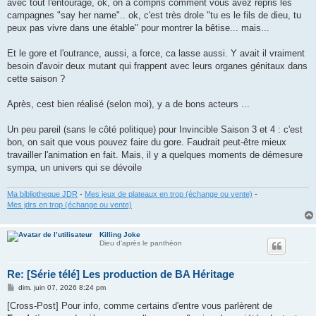
avec tout l'entourage, ok, on a compris comment vous avez repris les
campagnes "say her name".. ok, c'est très drole "tu es le fils de dieu, tu
peux pas vivre dans une étable" pour montrer la bêtise... mais...
Et le gore et l'outrance, aussi, a force, ca lasse aussi. Y avait il vraiment
besoin d'avoir deux mutant qui frappent avec leurs organes génitaux dans
cette saison ?
Après, cest bien réalisé (selon moi), y a de bons acteurs ...
Un peu pareil (sans le côté politique) pour Invincible Saison 3 et 4 : c'est
bon, on sait que vous pouvez faire du gore. Faudrait peut-être mieux
travailler l'animation en fait. Mais, il y a quelques moments de démesure
sympa, un univers qui se dévoile
Ma bibliotheque JDR
-
Mes jeux de plateaux en trop (échange ou vente)
-
Mes jdrs en trop (échange ou vente)
Killing Joke
Dieu d'après le panthéon
Re: [Série télé] Les production de BA Héritage
M
dim. juin 07, 2026 8:24 pm
e
s
[Cross-Post] Pour info, comme certains d'entre vous parlèrent de
s