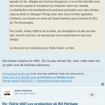
paradis en toc. Malgré son humeur bougonne, il va se lier d'amitié avec
ses voisins quand le surnaturel va s'imposer dans leur retraite.
La distribution est excellente et le scénario prévisible pour des rôlistes,
mais au final ce Stranger Things avec des vieux est très agréable.
D'ailleurs, ils ont pris un clone de David Harbour pour incarner le flics
de The Bouroughs.
Par contre, évitez l'affiche de la série, qui divulgâche un des secrets
(qui, encore une fois, ne devrait pas vous surprendre en tant que
rôliste).
Ça ferait un bon scénario pour Delta Green, en fait.
très bonne surprise en effet. On n'a pas encore fini, mais cette série est
un petit vent de fraîcheur bienvenu.
Le
Facebook de Krystal
, le jdr post-apo optimiste (mais pas bisounours).
Chez Lolu, mon site/blog avec du
Krystal
et du
Trinités
dedans.
Dernier article (18/07/2017) : L'homme et la femme dans le jdr
Jiohn Guilliann
Dieu du plan social
Re: [Série télé] Les production de BA Héritage