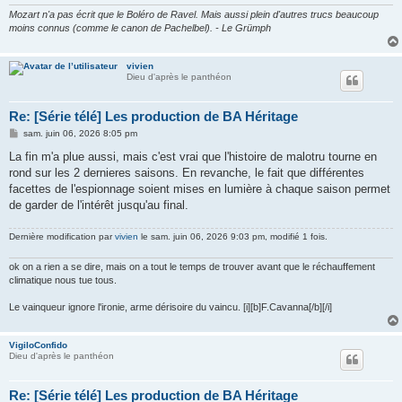
Mozart n'a pas écrit que le Boléro de Ravel. Mais aussi plein d'autres trucs beaucoup
moins connus (comme le canon de Pachelbel). - Le Grümph
vivien
Dieu d'après le panthéon
Re: [Série télé] Les production de BA Héritage
M
sam. juin 06, 2026 8:05 pm
e
s
La fin m'a plue aussi, mais c'est vrai que l'histoire de malotru tourne en
s
rond sur les 2 dernieres saisons. En revanche, le fait que différentes
a
g
facettes de l'espionnage soient mises en lumière à chaque saison permet
e
de garder de l'intérêt jusqu'au final.
Dernière modification par
vivien
le sam. juin 06, 2026 9:03 pm, modifié 1 fois.
ok on a rien a se dire, mais on a tout le temps de trouver avant que le réchauffement
climatique nous tue tous.
Le vainqueur ignore l'ironie, arme dérisoire du vaincu. [i][b]F.Cavanna[/b][/i]
VigiloConfido
Dieu d'après le panthéon
Re: [Série télé] Les production de BA Héritage