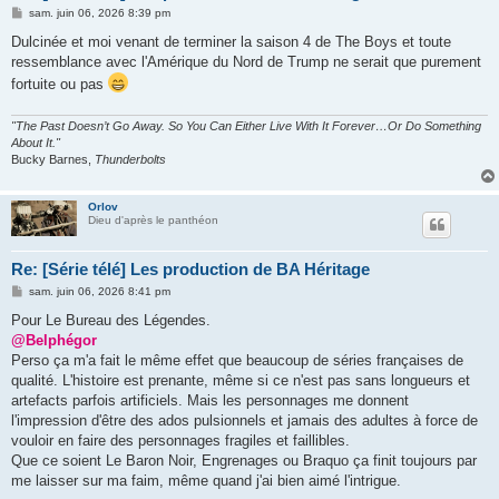
M
sam. juin 06, 2026 8:39 pm
e
s
Dulcinée et moi venant de terminer la saison 4 de The Boys et toute
s
ressemblance avec l'Amérique du Nord de Trump ne serait que purement
a
g
fortuite ou pas
e
"The Past Doesn’t Go Away. So You Can Either Live With It Forever…Or Do Something
About It."
Bucky Barnes,
Thunderbolts
Orlov
Dieu d'après le panthéon
Re: [Série télé] Les production de BA Héritage
M
sam. juin 06, 2026 8:41 pm
e
s
Pour Le Bureau des Légendes.
s
@Belphégor
a
g
Perso ça m'a fait le même effet que beaucoup de séries françaises de
e
qualité. L'histoire est prenante, même si ce n'est pas sans longueurs et
artefacts parfois artificiels. Mais les personnages me donnent
l'impression d'être des ados pulsionnels et jamais des adultes à force de
vouloir en faire des personnages fragiles et faillibles.
Que ce soient Le Baron Noir, Engrenages ou Braquo ça finit toujours par
me laisser sur ma faim, même quand j'ai bien aimé l'intrigue.