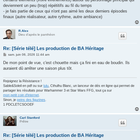
deviennent un peu (trop) répétitifs au fil du temps
- je fais partie de ceux qui n'ont pas aimé les deux derniers épisodes
finaux (autre réalisateur, autre rythme, autre ambiance)
R.Alex
Dieu d'après le panthéon
Re: [Série télé] Les production de BA Héritage
M
sam. juin 06, 2026 11:44 am
e
s
De mon point de vue, c'est chouette mais ça fini en eau de boudin. Ils
s
auraient dû arrêter une saison plus tôt.
a
g
e
Rejoignez la Résistance !
Sable&Soleil en pdf ou sur
lulu
, Cthulhu Blanc, un lanceur de dés en ligne qui permet de
partager les résultats pour Warhammer 3 et Star Wars FFG, tout ça sur
mon petit coin d'internet
.
Sinon, je
peins des figurines
.
1 PDCLETCSOOEF
Carl Stanford
Prêtre
Re: [Série télé] Les production de BA Héritage