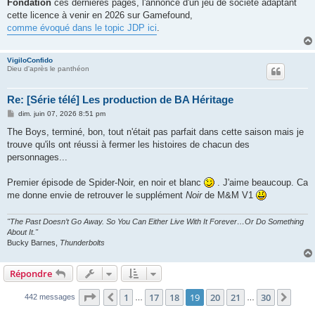
Fondation
ces dernières pages, l'annonce d'un jeu de société adaptant
a
g
cette licence à venir en 2026 sur Gamefound,
e
comme évoqué dans le topic JDP ici
.
VigiloConfido
Dieu d'après le panthéon
Re: [Série télé] Les production de BA Héritage
M
dim. juin 07, 2026 8:51 pm
e
s
The Boys, terminé, bon, tout n'était pas parfait dans cette saison mais je
s
trouve qu'ils ont réussi à fermer les histoires de chacun des
a
g
personnages...
e
Premier épisode de Spider-Noir, en noir et blanc
. J'aime beaucoup. Ca
me donne envie de retrouver le supplément
Noir
de M&M V1
"The Past Doesn’t Go Away. So You Can Either Live With It Forever…Or Do Something
About It."
Bucky Barnes,
Thunderbolts
Répondre
Page
19
sur
30
1
17
18
19
20
21
30
Précédent
Suiv
442 messages
…
…