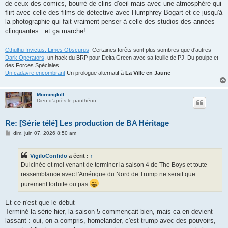
de ceux des comics, bourré de clins d'oeil mais avec une atmosphère qui
flirt avec celle des films de détective avec Humphrey Bogart et ce jusqu'à
la photographie qui fait vraiment penser à celle des studios des années
clinquantes...et ça marche!
Cthulhu Invictus: Limes Obscurus
. Certaines forêts sont plus sombres que d'autres
Dark Operators
, un hack du BRP pour Delta Green avec sa feuille de PJ. Du poulpe et
des Forces Spéciales.
Un cadavre encombrant
Un prologue alternatif à
La Ville en Jaune
Morningkill
Dieu d'après le panthéon
Re: [Série télé] Les production de BA Héritage
M
dim. juin 07, 2026 8:50 am
e
s
s
VigiloConfido
a écrit :
↑
a
g
Dulcinée et moi venant de terminer la saison 4 de The Boys et toute
e
ressemblance avec l'Amérique du Nord de Trump ne serait que
purement fortuite ou pas
Et ce n'est que le début
Terminé la série hier, la saison 5 commençait bien, mais ca en devient
lassant : oui, on a compris, homelander, c'est trump avec des pouvoirs,