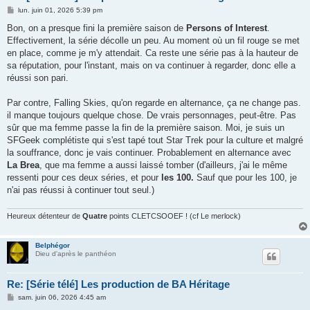
M
lun. juin 01, 2026 5:39 pm
e
s
Bon, on a presque fini la première saison de
Persons of Interest
.
s
Effectivement, la série décolle un peu. Au moment où un fil rouge se met
a
g
en place, comme je m'y attendait. Ca reste une série pas à la hauteur de
e
sa réputation, pour l'instant, mais on va continuer à regarder, donc elle a
réussi son pari.
Par contre, Falling Skies, qu'on regarde en alternance, ça ne change pas.
il manque toujours quelque chose. De vrais personnages, peut-être. Pas
sûr que ma femme passe la fin de la première saison. Moi, je suis un
SFGeek complétiste qui s'est tapé tout Star Trek pour la culture et malgré
la souffrance, donc je vais continuer. Probablement en alternance avec
La Brea
, que ma femme a aussi laissé tomber (d'ailleurs, j'ai le même
ressenti pour ces deux séries, et pour
les 100.
Sauf que pour les 100, je
n'ai pas réussi à continuer tout seul.)
Heureux détenteur de
Quatre
points CLETCSOOEF ! (cf Le merlock)
Belphégor
Dieu d'après le panthéon
Re: [Série télé] Les production de BA Héritage
M
sam. juin 06, 2026 4:45 am
e