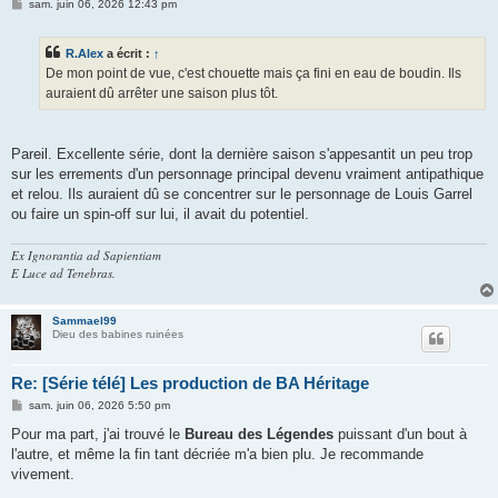
M
sam. juin 06, 2026 12:43 pm
e
s
s
R.Alex
a écrit :
↑
a
g
De mon point de vue, c'est chouette mais ça fini en eau de boudin. Ils
e
auraient dû arrêter une saison plus tôt.
Pareil. Excellente série, dont la dernière saison s'appesantit un peu trop
sur les errements d'un personnage principal devenu vraiment antipathique
et relou. Ils auraient dû se concentrer sur le personnage de Louis Garrel
ou faire un spin-off sur lui, il avait du potentiel.
Ex Ignorantia ad Sapientiam
E Luce ad Tenebras.
Sammael99
Dieu des babines ruinées
Re: [Série télé] Les production de BA Héritage
M
sam. juin 06, 2026 5:50 pm
e
s
Pour ma part, j'ai trouvé le
Bureau des Légendes
puissant d'un bout à
s
l'autre, et même la fin tant décriée m'a bien plu. Je recommande
a
g
vivement.
e