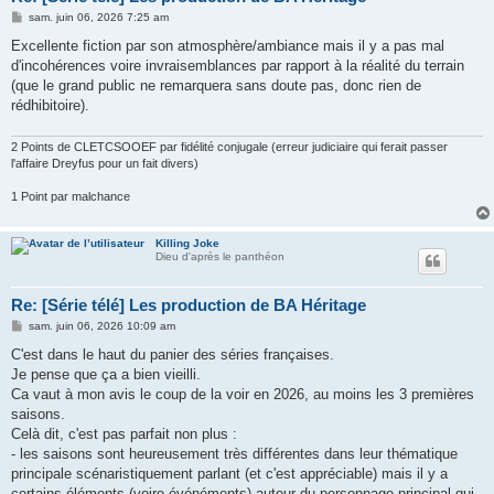
M
sam. juin 06, 2026 7:25 am
e
s
Excellente fiction par son atmosphère/ambiance mais il y a pas mal
s
d'incohérences voire invraisemblances par rapport à la réalité du terrain
a
g
(que le grand public ne remarquera sans doute pas, donc rien de
e
rédhibitoire).
2 Points de CLETCSOOEF par fidélité conjugale (erreur judiciaire qui ferait passer
l'affaire Dreyfus pour un fait divers)
1 Point par malchance
Killing Joke
Dieu d'après le panthéon
Re: [Série télé] Les production de BA Héritage
M
sam. juin 06, 2026 10:09 am
e
s
C'est dans le haut du panier des séries françaises.
s
Je pense que ça a bien vieilli.
a
g
Ca vaut à mon avis le coup de la voir en 2026, au moins les 3 premières
e
saisons.
Celà dit, c'est pas parfait non plus :
- les saisons sont heureusement très différentes dans leur thématique
principale scénaristiquement parlant (et c'est appréciable) mais il y a
certains éléments (voire événéments) autour du personnage principal qui