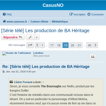
CasusNO
FAQ
Inscription
Connexion
www.casusno.fr
Culture rôliste
Médiathèque
[Série télé] Les production de BA Héritage
Répondre
Page
19
sur
30
1
17
18
19
20
21
30
Précédent
Suiv
442 messages
…
…
Loludian
Dieu pour tous
Re: [Série télé] Les production de BA Héritage
M
dim. mai 31, 2026 9:50 pm
e
s
s
Cédric Ferrand
a écrit :
↑
a
g
Sinon, je vous conseille
The Bouroughs
sur Netlix, produit par les
e
frangins Duffer.
C'est l'histoire de retraités dans une communauté recluse dans le
désert. On y suit en particulier le personnage d'Alfred Molina,
récemment devenu veuf, qui n'a aucun envie de finir sa vie dans ce