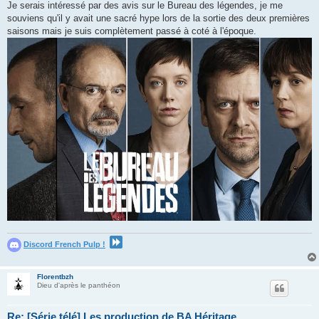
s
Je serais intéressé par des avis sur le Bureau des légendes, je me
s
souviens qu'il y avait une sacré hype lors de la sortie des deux premières
a
g
saisons mais je suis complètement passé à coté à l'époque.
e
Discord French Pulp !
Florentbzh
Dieu d'après le panthéon
Re: [Série télé] Les production de BA Héritage