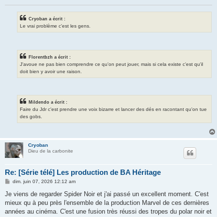
Cryoban a écrit :
Le vrai problème c'est les gens.
Florentbzh a écrit :
J'avoue ne pas bien comprendre ce qu'on peut jouer, mais si cela existe c'est qu'il
doit bien y avoir une raison.
Mildendo a écrit :
Faire du Jdr c'est prendre une voix bizarre et lancer des dés en racontant qu'on tue
des gobs.
Cryoban
Dieu de la carbonite
Re: [Série télé] Les production de BA Héritage
M
dim. juin 07, 2026 12:12 am
e
s
Je viens de regarder Spider Noir et j'ai passé un excellent moment. C'est
s
mieux qu à peu près l'ensemble de la production Marvel de ces dernières
a
g
années au cinéma. C'est une fusion très réussi des tropes du polar noir et
e