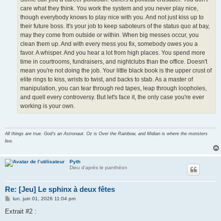
care what they think. You work the system and you never play nice,
though everybody knows to play nice with you. And not just kiss up to
their future boss. It's your job to keep saboteurs of the status quo at bay,
may they come from outside or within. When big messes occur, you
clean them up. And with every mess you fix, somebody owes you a
favor. A whisper. And you hear a lot from high places. You spend more
time in courtrooms, fundraisers, and nightclubs than the office. Doesn't
mean you're not doing the job. Your little black book is the upper crust of
elite rings to kiss, wrists to twist, and backs to stab. As a master of
manipulation, you can tear through red tapes, leap through loopholes,
and quell every controversy. But let's face it, the only case you're ever
working is your own.
All things are true. God's an Astronaut. Oz is Over the Rainbow, and Midian is where the monsters
live.
Pyth
Dieu d'après le panthéon
Re: [Jeu] Le sphinx à deux fêtes
M
lun. juin 01, 2026 11:04 pm
e
s
Extrait #2 :
s