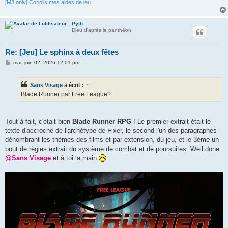
[MJ only] Coriolis mes aides de jeu
Pyth
Dieu d'après le panthéon
Re: [Jeu] Le sphinx à deux fêtes
M
mar. juin 02, 2026 12:01 pm
e
s
s
Sans Visage
a écrit :
↑
a
g
Blade Runner par Free League?
e
Tout à fait, c'était bien
Blade Runner RPG
! Le premier extrait était le
texte d'accroche de l'archétype de Fixer, le second l'un des paragraphes
dénombrant les thèmes des films et par extension, du jeu, et le 3ème un
bout de règles extrait du système de combat et de poursuites. Well done
@Sans Visage
et à toi la main