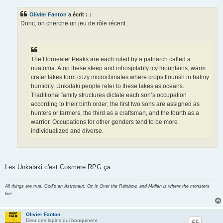
s
s
Olivier Fanton
a écrit :
↑
a
g
Donc, on cherche un jeu de rôle récent.
e
The Horneater Peaks are each ruled by a patriarch called a
nuatoma. Atop these steep and inhospitably icy mountains, warm
crater lakes form cozy microclimates where crops flourish in balmy
humidity. Unkalaki people refer to these lakes as oceans.
Traditional family structures dictate each son’s occupation
according to their birth order; the first two sons are assigned as
hunters or farmers, the third as a craftsman, and the fourth as a
warrior. Occupations for other genders tend to be more
individualized and diverse.
Les Unkalaki c'est Cosmere RPG ça.
All things are true. God's an Astronaut. Oz is Over the Rainbow, and Midian is where the monsters
live.
Olivier Fanton
Dieu des lapins qui bouquinent