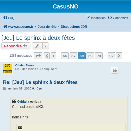
CasusNO
FAQ
Inscription
Connexion
www.casusno.fr
Jeux de rôle
Discussions JDR
[Jeu] Le sphinx à deux fêtes
Répondre
Page
68
sur
92
1
66
67
68
69
70
92
Précédent
Suiv
1366 messages
…
…
Olivier Fanton
Dieu des lapins qui bouquinent
Re: [Jeu] Le sphinx à deux fêtes
M
lun. juin 01, 2026 6:46 pm
e
s
s
Gridal
a écrit :
↑
a
g
Ce n'est pas le
dK2
.
e
Indice n°3