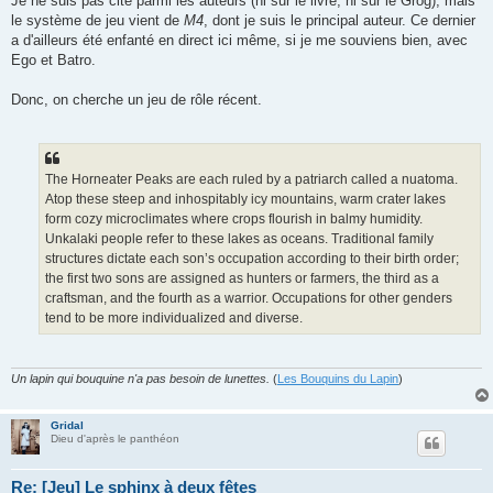
Je ne suis pas cité parmi les auteurs (ni sur le livre, ni sur le Grog), mais
le système de jeu vient de
M4
, dont je suis le principal auteur. Ce dernier
a d'ailleurs été enfanté en direct ici même, si je me souviens bien, avec
Ego et Batro.
Donc, on cherche un jeu de rôle récent.
The Horneater Peaks are each ruled by a patriarch called a nuatoma.
Atop these steep and inhospitably icy mountains, warm crater lakes
form cozy microclimates where crops flourish in balmy humidity.
Unkalaki people refer to these lakes as oceans. Traditional family
structures dictate each son’s occupation according to their birth order;
the first two sons are assigned as hunters or farmers, the third as a
craftsman, and the fourth as a warrior. Occupations for other genders
tend to be more individualized and diverse.
Un lapin qui bouquine n'a pas besoin de lunettes.
(
Les Bouquins du Lapin
)
Gridal
Dieu d'après le panthéon
Re: [Jeu] Le sphinx à deux fêtes