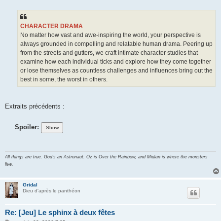
a
g
e
CHARACTER DRAMA
No matter how vast and awe-inspiring the world, your perspective is
always grounded in compelling and relatable human drama. Peering up
from the streets and gutters, we craft intimate character studies that
examine how each individual ticks and explore how they come together
or lose themselves as countless challenges and influences bring out the
best in some, the worst in others.
Extraits précédents :
Spoiler:
All things are true. God's an Astronaut. Oz is Over the Rainbow, and Midian is where the monsters
live.
Gridal
Dieu d'après le panthéon
Re: [Jeu] Le sphinx à deux fêtes