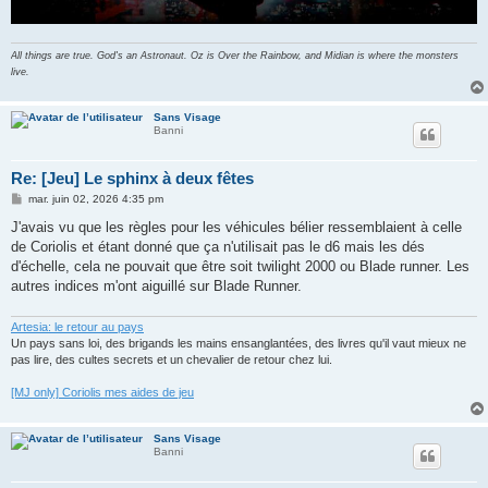
All things are true. God's an Astronaut. Oz is Over the Rainbow, and Midian is where the monsters
live.
Sans Visage
Banni
Re: [Jeu] Le sphinx à deux fêtes
M
mar. juin 02, 2026 4:35 pm
e
s
J'avais vu que les règles pour les véhicules bélier ressemblaient à celle
s
de Coriolis et étant donné que ça n'utilisait pas le d6 mais les dés
a
g
d'échelle, cela ne pouvait que être soit twilight 2000 ou Blade runner. Les
e
autres indices m'ont aiguillé sur Blade Runner.
Artesia: le retour au pays
Un pays sans loi, des brigands les mains ensanglantées, des livres qu'il vaut mieux ne
pas lire, des cultes secrets et un chevalier de retour chez lui.
[MJ only] Coriolis mes aides de jeu
Sans Visage
Banni