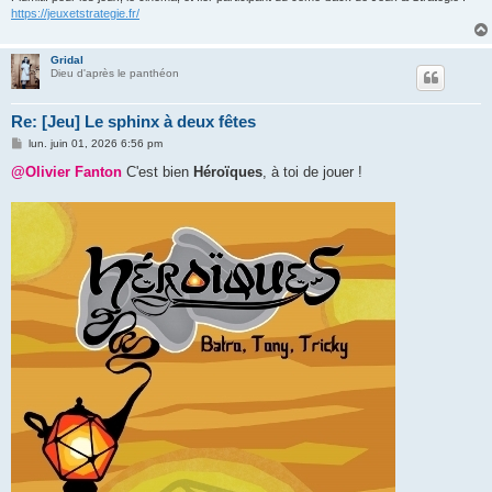
https://jeuxetstrategie.fr/
Gridal
Dieu d'après le panthéon
Re: [Jeu] Le sphinx à deux fêtes
M
lun. juin 01, 2026 6:56 pm
e
s
@Olivier Fanton
C'est bien
Héroïques
, à toi de jouer !
s
a
g
e