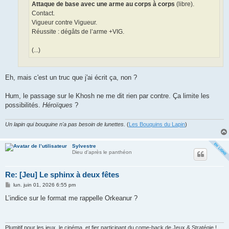
Attaque de base avec une arme au corps à corps
(libre).
Contact.
Vigueur contre Vigueur.
Réussite : dégâts de l’arme +VIG.
(...)
Eh, mais c'est un truc que j'ai écrit ça, non ?
Hum, le passage sur le Khosh ne me dit rien par contre. Ça limite les
possibilités.
Héroïques
?
Un lapin qui bouquine n'a pas besoin de lunettes.
(
Les Bouquins du Lapin
)
Sylvestre
Dieu d'après le panthéon
Re: [Jeu] Le sphinx à deux fêtes
M
lun. juin 01, 2026 6:55 pm
e
s
L’indice sur le format me rappelle Orkeanur ?
s
a
g
e
Plumitif pour les jeux, le cinéma, et fier participant du come-back de Jeux & Stratégie !