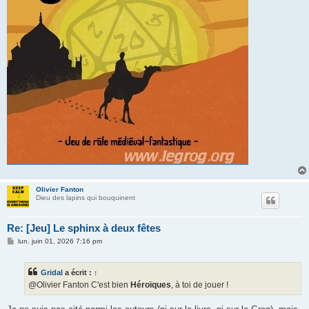
Olivier Fanton
Dieu des lapins qui bouquinent
Re: [Jeu] Le sphinx à deux fêtes
M
lun. juin 01, 2026 7:16 pm
e
s
s
Gridal
a écrit :
↑
a
g
@Olivier Fanton C'est bien
Héroïques
, à toi de jouer !
e