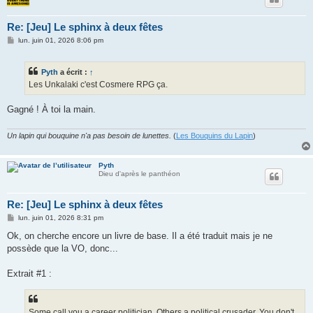
Re: [Jeu] Le sphinx à deux fêtes
M
lun. juin 01, 2026 8:06 pm
e
s
s
Pyth
a écrit :
↑
a
g
Les Unkalaki c'est Cosmere RPG ça.
e
Gagné ! À toi la main.
Un lapin qui bouquine n'a pas besoin de lunettes.
(
Les Bouquins du Lapin
)
Pyth
Dieu d'après le panthéon
Re: [Jeu] Le sphinx à deux fêtes
M
lun. juin 01, 2026 8:31 pm
e
s
Ok, on cherche encore un livre de base. Il a été traduit mais je ne
s
possède que la VO, donc...
a
g
e
Extrait #1 :
Some call you a career politician. Others a political crusader. You don't