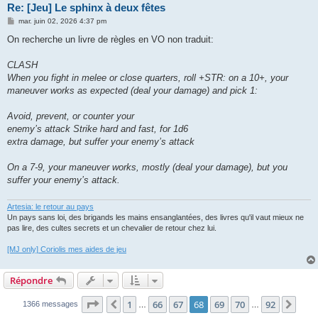
Re: [Jeu] Le sphinx à deux fêtes
M
mar. juin 02, 2026 4:37 pm
e
s
On recherche un livre de règles en VO non traduit:
s
a
g
CLASH
e
When you fight in melee or close quarters, roll +STR: on a 10+, your
maneuver works as expected (deal your damage) and pick 1:
Avoid, prevent, or counter your
enemy’s attack Strike hard and fast, for 1d6
extra damage, but suffer your enemy’s attack
On a 7-9, your maneuver works, mostly (deal your damage), but you
suffer your enemy’s attack.
Artesia: le retour au pays
Un pays sans loi, des brigands les mains ensanglantées, des livres qu'il vaut mieux ne
pas lire, des cultes secrets et un chevalier de retour chez lui.
[MJ only] Coriolis mes aides de jeu
Répondre
Page
68
sur
92
1
66
67
68
69
70
92
Précédent
Suiv
1366 messages
…
…