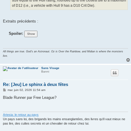
size equal to the Hull rating, rounded up to the closest die to a maximum
of D12 (i.e., a vehicle with Hull 9 has a D10 Crit Die).
Extraits précédents :
Spoiler:
All things are true. God's an Astronaut. Oz is Over the Rainbow, and Midian is where the monsters
live.
Sans Visage
Banni
Re: [Jeu] Le sphinx à deux fêtes
M
mar. juin 02, 2026 11:54 am
e
s
Blade Runner par Free League?
s
a
g
e
Artesia: le retour au pays
Un pays sans loi, des brigands les mains ensanglantées, des livres qu'il vaut mieux ne
pas lire, des cultes secrets et un chevalier de retour chez lui.