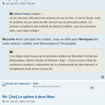
M
lun. juin 01, 2026 7:56 pm
e
s
s
Olivier Fanton
a écrit :
↑
a
g
Je ne suis pas cité parmi les auteurs (ni sur le livre, ni sur le Grog), mais
e
le système de jeu vient de
M4
, dont je suis le principal auteur. Ce
dernier a d'ailleurs été enfanté en direct ici même, si je me souviens
bien, avec Ego et Batro.
Microlite 4
est cité dans les crédits, mais en effet pour
Héroïques
les
seuls auteurs crédités sont Batronoban et Trickytophe.
Ces règles sont issues de la première édition de Microlite 4 écrite par
Batronoban, Olivier Fanton et Roland « Ego’ » Scaron avec l’aide de
nombreux soutiens, notamment de la communauté du site internet Le
Scriptorium et du forum Casus No.
Pyth
Dieu d'après le panthéon
Re: [Jeu] Le sphinx à deux fêtes
M
lun. juin 01, 2026 7:57 pm
e