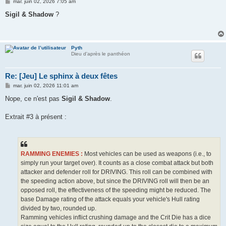
M
mar. juin 02, 2026 7:05 am
e
s
Sigil & Shadow
?
s
a
g
e
Pyth
Dieu d'après le panthéon
Re: [Jeu] Le sphinx à deux fêtes
M
mar. juin 02, 2026 11:01 am
e
s
Nope, ce n'est pas
Sigil & Shadow
.
s
a
g
Extrait #3 à présent :
e
RAMMING ENEMIES :
Most vehicles can be used as weapons (i.e., to
simply run your target over). It counts as a close combat attack but both
attacker and defender roll for DRIVING. This roll can be combined with
the speeding action above, but since the DRIVING roll will then be an
opposed roll, the effectiveness of the speeding might be reduced. The
base Damage rating of the attack equals your vehicle's Hull rating
divided by two, rounded up.
Ramming vehicles inflict crushing damage and the Crit Die has a dice