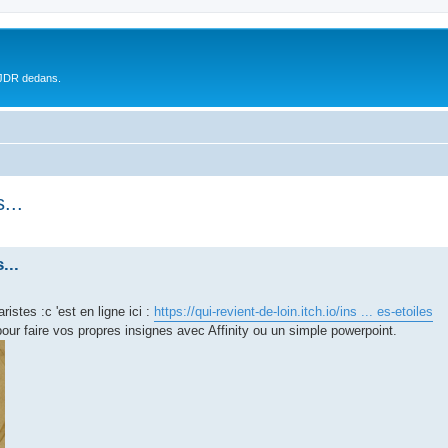
 JDR dedans.
...
...
istes :c 'est en ligne ici :
https://qui-revient-de-loin.itch.io/ins ... es-etoiles
our faire vos propres insignes avec Affinity ou un simple powerpoint.