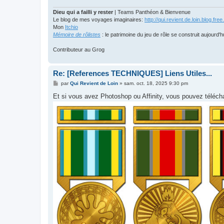
Dieu qui a failli y rester
| Teams Panthéon & Bienvenue
Le blog de mes voyages imaginaires:
http://qui.revient.de.loin.blog.free.
Mon
Itchio
Mémoire de rôlistes
: le patrimoine du jeu de rôle se construit aujourd'h
Contributeur au Grog
Re: [References TECHNIQUES] Liens Utiles...
M
par
Qui Revient de Loin
»
sam. oct. 18, 2025 9:30 pm
e
s
Et si vous avez Photoshop ou Affinity, vous pouvez téléch
s
a
g
e