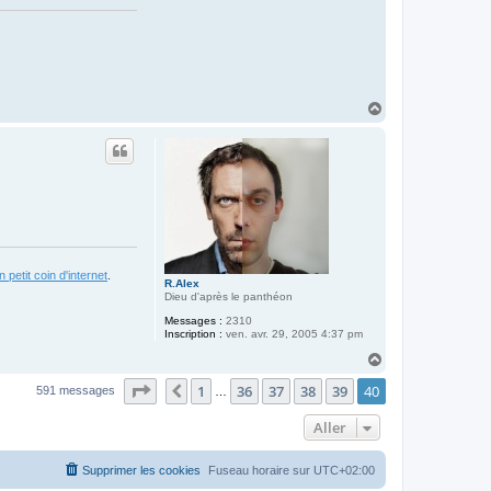
H
a
u
t
 petit coin d'internet
.
R.Alex
Dieu d'après le panthéon
Messages :
2310
Inscription :
ven. avr. 29, 2005 4:37 pm
H
a
Page
40
sur
40
1
36
37
38
39
40
u
Précédent
591 messages
…
t
Aller
Supprimer les cookies
Fuseau horaire sur
UTC+02:00