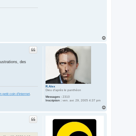
H
a
u
t
lustrations, des
R.Alex
Dieu d'après le panthéon
 petit coin d'internet
.
Messages :
2310
Inscription :
ven. avr. 29, 2005 4:37 pm
H
a
u
t