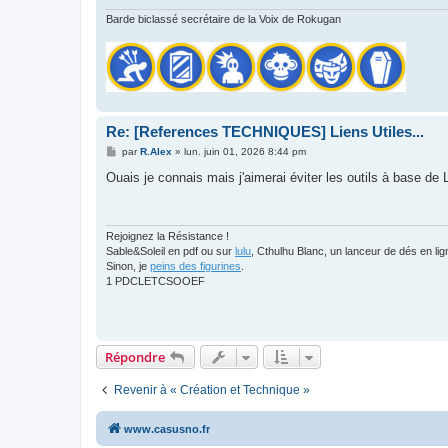
Barde biclassé secrétaire de la Voix de Rokugan
Re: [References TECHNIQUES] Liens Utiles...
M
par
R.Alex
»
lun. juin 01, 2026 8:44 pm
e
s
Ouais je connais mais j'aimerai éviter les outils à base de
s
a
g
e
Rejoignez la Résistance !
Sable&Soleil en pdf ou sur
lulu
, Cthulhu Blanc, un lanceur de dés en l
Sinon, je
peins des figurines
.
1 PDCLETCSOOEF
Répondre
Revenir à « Création et Technique »
www.casusno.fr