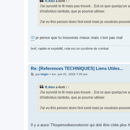
R.Alex
a écrit :
↑
a
g
J'ai survolé le fil mais pas trouvé... Est ce que quelqu'un 
e
d'individus lambda, que je pourrai utiliser.
J'ai vu this person does Not exist mais je voudrais pouvoir c
ID
je pense que tu trouveras mieux mais c'est pas mal
bref, rapide et expéditif, cela est un système de combat
Re: [References TECHNIQUES] Liens Utiles...
M
par
Inigin
»
lun. juin 01, 2026 7:26 pm
e
s
s
R.Alex
a écrit :
↑
a
g
J'ai survolé le fil mais pas trouvé... Est ce que quelqu'un 
e
d'individus lambda, que je pourrai utiliser.
J'ai vu this person does Not exist mais je voudrais pouvoir c
Il y a aussi Thispersodoesnotexist qui doit être citée plus