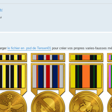
fr/
ui
arger
le fichier en .psd de Tensen01
pour créer vos propres varies-fausses méd