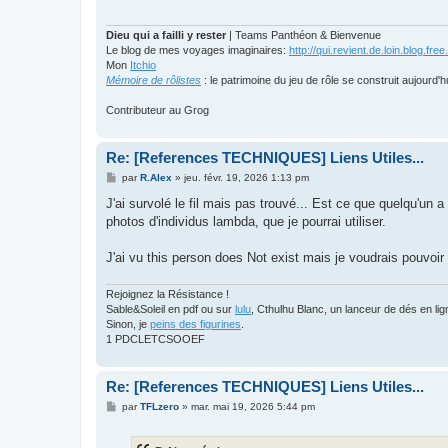
Dieu qui a failli y rester
| Teams Panthéon & Bienvenue
Le blog de mes voyages imaginaires:
http://qui.revient.de.loin.blog.free.
Mon
Itchio
Mémoire de rôlistes
: le patrimoine du jeu de rôle se construit aujourd'h
Contributeur au Grog
Re: [References TECHNIQUES] Liens Utiles...
M
par
R.Alex
»
jeu. févr. 19, 2026 1:13 pm
e
s
J'ai survolé le fil mais pas trouvé... Est ce que quelqu'un a
s
photos d'individus lambda, que je pourrai utiliser.
a
g
e
J'ai vu this person does Not exist mais je voudrais pouvoir ch
Rejoignez la Résistance !
Sable&Soleil en pdf ou sur
lulu
, Cthulhu Blanc, un lanceur de dés en l
Sinon, je
peins des figurines
.
1 PDCLETCSOOEF
Re: [References TECHNIQUES] Liens Utiles...
M
par
TFLzero
»
mar. mai 19, 2026 5:44 pm
e
s
s