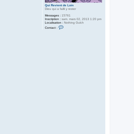
Qui Revient de Loin
Dieu qui a failli y rester
Messages :
15761
Inscription :
sam. mars 02, 2013 1:20 pm
Localisation :
Nothing Gulch
C
Contact :
o
n
t
a
c
t
e
r
Q
u
i
R
e
v
i
e
n
t
d
e
L
o
i
n