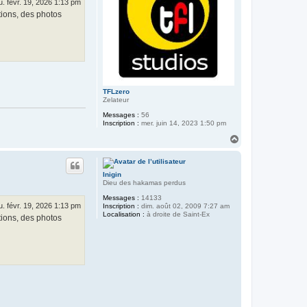
u. févr. 19, 2026 1:13 pm
ations, des photos
TFLzero
Zelateur
Messages :
56
Inscription :
mer. juin 14, 2023 1:50 pm
H
a
u
t
Inigin
Dieu des hakamas perdus
Messages :
14133
u. févr. 19, 2026 1:13 pm
Inscription :
dim. août 02, 2009 7:27 am
Localisation :
à droite de Saint-Ex
ations, des photos