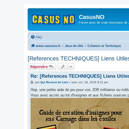
CasusNO
Forum avec de vrais morceaux de
FAQ
www.casusno.fr
Jeux de rôle
Création et Technique
[References TECHNIQUES] Liens Utiles
Répondre
Re: [References TECHNIQUES] Liens Utiles
M
par
Qui Revient de Loin
»
sam. oct. 18, 2025 9:11 pm
e
s
Hop, une petite aide de jeu pour vos JDR militaires ou militar
s
Vous avez accès au lot d'insignes et aux fichiers sources p
a
g
e