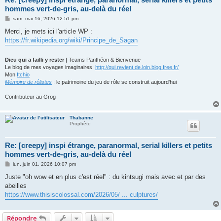
hommes vert-de-gris, au-delà du réel
M
sam. mai 16, 2026 12:51 pm
e
s
Merci, je mets ici l'article WP :
s
https://fr.wikipedia.org/wiki/Principe_de_Sagan
a
g
e
Dieu qui a failli y rester
| Teams Panthéon & Bienvenue
Le blog de mes voyages imaginaires:
http://qui.revient.de.loin.blog.free.fr/
Mon
Itchio
Mémoire de rôlistes
: le patrimoine du jeu de rôle se construit aujourd'hui
Contributeur au Grog
Thabanne
Prophète
Re: [creepy] inspi étrange, paranormal, serial killers et petits
hommes vert-de-gris, au-delà du réel
M
lun. juin 01, 2026 10:07 pm
e
s
Juste "oh wow et en plus c'est réel" : du kintsugi mais avec et par des
s
abeilles
a
g
https://www.thisiscolossal.com/2026/05/ ... culptures/
e
Répondre