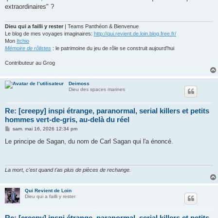
s
extraordinaires" ?
a
g
e
Dieu qui a failli y rester
| Teams Panthéon & Bienvenue
Le blog de mes voyages imaginaires:
http://qui.revient.de.loin.blog.free.fr/
Mon
Itchio
Mémoire de rôlistes
: le patrimoine du jeu de rôle se construit aujourd'hui
Contributeur au Grog
Deimoss
Dieu des spaces marines
Re: [creepy] inspi étrange, paranormal, serial killers et petits
hommes vert-de-gris, au-delà du réel
M
sam. mai 16, 2026 12:34 pm
e
s
Le principe de Sagan, du nom de Carl Sagan qui l'a énoncé.
s
a
g
e
La mort, c'est quand t'as plus de pièces de rechange.
Qui Revient de Loin
Dieu qui a failli y rester
Re: [creepy] inspi étrange, paranormal, serial killers et petits