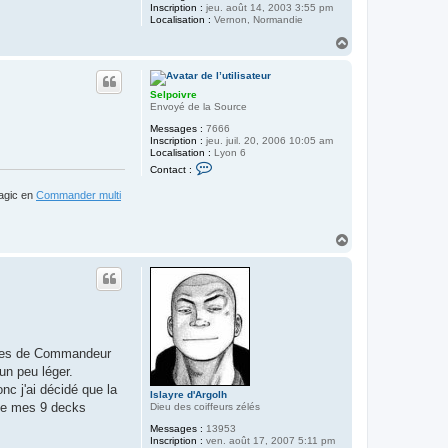
Inscription :
jeu. août 14, 2003 3:55 pm
Localisation :
Vernon, Normandie
H
a
u
t
Selpoivre
Envoyé de la Source
Messages :
7666
Inscription :
jeu. juil. 20, 2006 10:05 am
Localisation :
Lyon 6
C
Contact :
o
n
Magic en
Commander multi
t
a
c
t
H
e
a
r
u
S
t
e
l
p
o
i
v
potes de Commandeur
r
e
un peu léger.
nc j'ai décidé que la
Islayre d'Argolh
 de mes 9 decks
Dieu des coiffeurs zélés
Messages :
13953
Inscription :
ven. août 17, 2007 5:11 pm