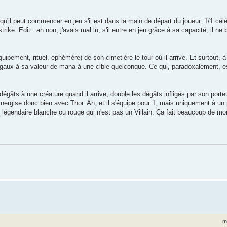
qu'il peut commencer en jeu s'il est dans la main de départ du joueur. 1/1 célé
ke. Edit : ah non, j'avais mal lu, s'il entre en jeu grâce à sa capacité, il ne
ipement, rituel, éphémère) de son cimetière le tour où il arrive. Et surtout, à
 égaux à sa valeur de mana à une cible quelconque. Ce qui, paradoxalement, e
égâts à une créature quand il arrive, double les dégâts infligés par son porteu
synergise donc bien avec Thor. Ah, et il s'équipe pour 1, mais uniquement à u
 légendaire blanche ou rouge qui n'est pas un Villain. Ça fait beaucoup de mo
m