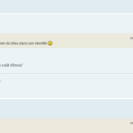
m
bien du bleu dans son identité
 coût d'invoc'
s
.
m