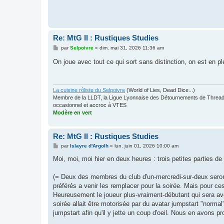
Re: MtG II : Rustiques Studies
M
par
Selpoivre
»
dim. mai 31, 2026 11:36 am
e
s
On joue avec tout ce qui sort sans distinction, on est en p
s
a
g
e
La cuisine rôliste du Selpoivre
(World of Lies, Dead Dice...)
Membre de la LLDT, la Ligue Lyonnaise des Détournements de Threads
occasionnel et accroc à VTES
Modère en vert
Re: MtG II : Rustiques Studies
M
par
Islayre d'Argolh
»
lun. juin 01, 2026 10:00 am
e
s
Moi, moi, moi hier en deux heures : trois petites parties 
s
a
g
(= Deux des membres du club d'un-mercredi-sur-deux seron
e
préférés a venir les remplacer pour la soirée. Mais pour ce
Heureusement le joueur plus-vraiment-débutant qui sera avec
soirée allait être motorisée par du avatar jumpstart "norma
jumpstart afin qu'il y jette un coup d'oeil. Nous en avons 