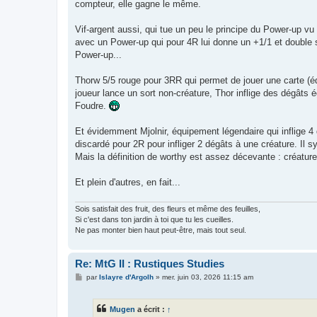
compteur, elle gagne le même.
Vif-argent aussi, qui tue un peu le principe du Power-up vu 
avec un Power-up qui pour 4R lui donne un +1/1 et double stri
Power-up...
Thorw 5/5 rouge pour 3RR qui permet de jouer une carte (équ
joueur lance un sort non-créature, Thor inflige des dégâts
Foudre.
Et évidemment Mjolnir, équipement légendaire qui inflige 4 d
discardé pour 2R pour infliger 2 dégâts à une créature. Il 
Mais la définition de worthy est assez décevante : créature
Et plein d'autres, en fait...
Sois satisfait des fruit, des fleurs et même des feuilles,
Si c'est dans ton jardin à toi que tu les cueilles.
Ne pas monter bien haut peut-être, mais tout seul.
Re: MtG II : Rustiques Studies
M
par
Islayre d'Argolh
»
mer. juin 03, 2026 11:15 am
e
s
s
Mugen
a écrit :
↑
a