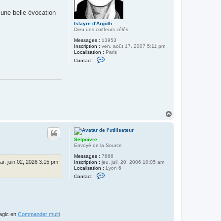
 une belle évocation
Islayre d'Argolh
Dieu des coiffeurs zélés
Messages :
13953
Inscription :
ven. août 17, 2007 5:11 pm
Localisation :
Paris
C
Contact :
o
n
t
a
c
t
e
r
I
H
s
a
l
u
a
t
y
Selpoivre
r
Envoyé de la Source
e
d
Messages :
7666
'
ar. juin 02, 2026 3:15 pm
Inscription :
jeu. juil. 20, 2006 10:05 am
A
Localisation :
Lyon 6
r
C
g
Contact :
o
o
n
l
t
h
a
c
t
Magic en
Commander multi
e
r