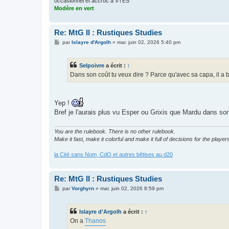
occasionnel et accroc à VTES
Modère en vert
Re: MtG II : Rustiques Studies
M
par
Islayre d'Argolh
»
mar. juin 02, 2026 5:40 pm
e
s
s
Selpoivre
a écrit :
↑
a
g
Dans son coût tu veux dire ? Parce qu'avec sa capa, il a 
e
Yep !
Bref je l'aurais plus vu Esper ou Grixis que Mardu dans son
You are the rulebook. There is no other rulebook.
Make it fast, make it colorful and make it full of decisions for the player
la Cité sans Nom, CdO et autres bêtises au d20
Re: MtG II : Rustiques Studies
M
par
Vorghyrn
»
mar. juin 02, 2026 8:59 pm
e
s
s
Islayre d'Argolh
a écrit :
↑
a
g
On a
Thanos
e