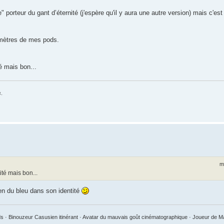
porteur du gant d’éternité (j'espère qu'il y aura une autre version) mais c'est
 mètres de mes pods.
é mais bon...
s
.
m
té mais bon...
en du bleu dans son identité
 · Binouzeur Casusien itinérant · Avatar du mauvais goût cinématographique · Joueur de 