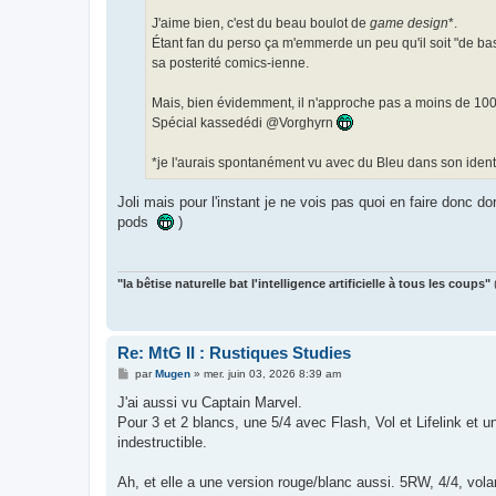
J'aime bien, c'est du beau boulot de
game design
*.
Étant fan du perso ça m'emmerde un peu qu'il soit "de base
sa posterité comics-ienne.
Mais, bien évidemment, il n'approche pas a moins de 10
Spécial kassedédi @Vorghyrn
*je l'aurais spontanément vu avec du Bleu dans son identi
Joli mais pour l'instant je ne vois pas quoi en faire donc d
pods
)
"la bêtise naturelle bat l'intelligence artificielle à tous les coups"
Re: MtG II : Rustiques Studies
M
par
Mugen
»
mer. juin 03, 2026 8:39 am
e
s
J'ai aussi vu Captain Marvel.
s
Pour 3 et 2 blancs, une 5/4 avec Flash, Vol et Lifelink et
a
g
indestructible.
e
Ah, et elle a une version rouge/blanc aussi. 5RW, 4/4, volan