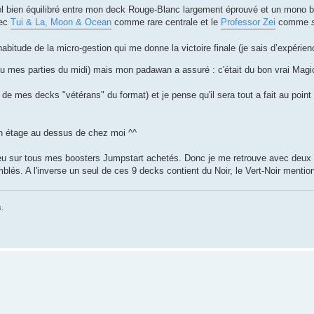
uel bien équilibré entre mon deck Rouge-Blanc largement éprouvé et un mono b
vec
Tui & La, Moon & Ocean
comme rare centrale et le
Professor Zei
comme
habitude de la micro-gestion qui me donne la victoire finale (je sais d’expérie
feu mes parties du midi) mais mon padawan a assuré : c'était du bon vrai Magi
de mes decks "vétérans" du format) et je pense qu'il sera tout a fait au point 
 un étage au dessus de chez moi ^^
 bleu sur tous mes boosters Jumpstart achetés. Donc je me retrouve avec deu
lés. A l'inverse un seul de ces 9 decks contient du Noir, le Vert-Noir mentio
s
.