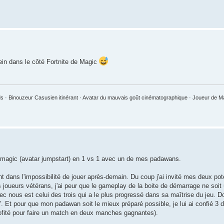
lein dans le côté Fortnite de Magic
 · Binouzeur Casusien itinérant · Avatar du mauvais goût cinématographique · Joueur de 
de magic (avatar jumpstart) en 1 vs 1 avec un de mes padawans.
t dans l'impossibilité de jouer après-demain. Du coup j'ai invité mes deux 
s joueurs vétérans, j'ai peur que le gameplay de la boite de démarrage ne soit 
 nous est celui des trois qui a le plus progressé dans sa maîtrise du jeu. Do
l". Et pour que mon padawan soit le mieux préparé possible, je lui ai confié 3
profité pour faire un match en deux manches gagnantes).