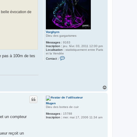
'
A
r
e belle évocation de
g
o
l
h
Vorghyrn
Dieu des gargarismes
Messages :
9163
Inscription :
jeu. févr. 03, 2011 12:00 pm
Localisation :
statistiquement entre Paris
et la Vendée
che pas à 100m de tes
C
Contact :
o
n
t
a
c
t
e
r
H
V
a
o
u
r
t
g
Mugen
h
Dieu des bottes de cuir
y
r
Messages :
15788
n
 et un compteur
Inscription :
mer. mai 17, 2006 11:34 am
ueur reçoit un