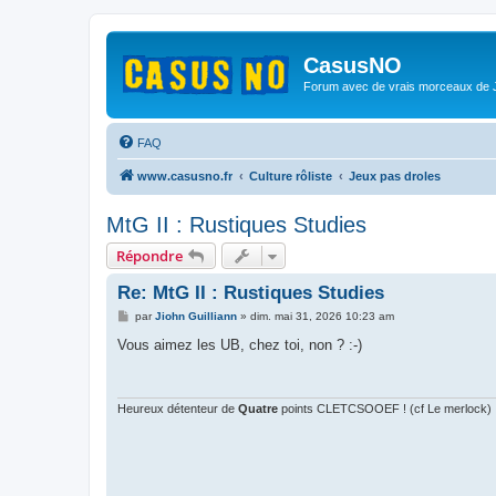
CasusNO
Forum avec de vrais morceaux de
FAQ
www.casusno.fr
Culture rôliste
Jeux pas droles
MtG II : Rustiques Studies
Répondre
Re: MtG II : Rustiques Studies
M
par
Jiohn Guilliann
»
dim. mai 31, 2026 10:23 am
e
s
Vous aimez les UB, chez toi, non ? :-)
s
a
g
e
Heureux détenteur de
Quatre
points CLETCSOOEF ! (cf Le merlock)