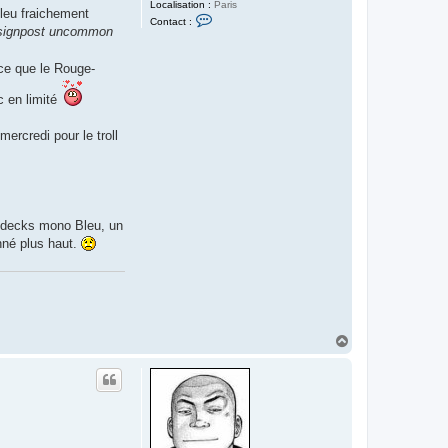
Localisation :
Paris
leu fraichement
C
Contact :
o
signpost uncommon
n
t
a
nce que le Rouge-
c
t
c en limité
e
r
I
mercredi pour le troll
s
l
a
y
r
e
d
'
x decks mono Bleu, un
A
nné plus haut.
r
g
o
l
h
H
a
u
t