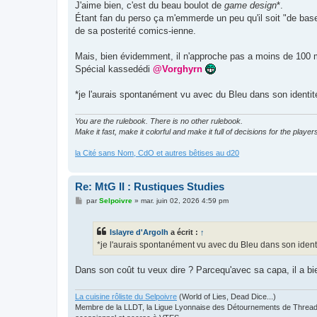
g
J'aime bien, c'est du beau boulot de
game design
*.
e
Étant fan du perso ça m'emmerde un peu qu'il soit "de base" 
de sa posterité comics-ienne.
Mais, bien évidemment, il n'approche pas a moins de 100
Spécial kassedédi
@Vorghyrn
*je l'aurais spontanément vu avec du Bleu dans son identit
You are the rulebook. There is no other rulebook.
Make it fast, make it colorful and make it full of decisions for the player
la Cité sans Nom, CdO et autres bêtises au d20
Re: MtG II : Rustiques Studies
M
par
Selpoivre
»
mar. juin 02, 2026 4:59 pm
e
s
s
Islayre d'Argolh
a écrit :
↑
a
g
*je l'aurais spontanément vu avec du Bleu dans son identi
e
Dans son coût tu veux dire ? Parcequ'avec sa capa, il a bi
La cuisine rôliste du Selpoivre
(World of Lies, Dead Dice...)
Membre de la LLDT, la Ligue Lyonnaise des Détournements de Threads