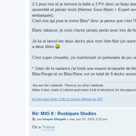
2-1 pour moi et je termine la belle a 3 PV donc un beau d
assemblé et jamais testé (thèmes Sous-Marin + Expert a
embarquée).
C'est moi qui joue le mono Bleu* donc je pense que c'est l'
Blanc tabasse, je crois n'avoir jamais perdu avec lors de 
Je lui ai laissé les deux decks plus mon Vert-Noir (un autre 
a deux têtes
C'est super chouette, j'ai maintenant un partenaire de jeu
* Joies de la variance j'ai looté une masse écrasante de
Bleu-Rouge et un Bleu-Blanc sur un total de 9 decks assemb
You are the rulebook. There is no other rulebook.
Make it fast, make it colorful and make it full of decisions for the player
la Cité sans Nom, CdO et autres bêtises au d20
Re: MtG II : Rustiques Studies
M
par
Islayre d'Argolh
»
mar. juin 02, 2026 3:15 pm
e
s
On a
Thanos
s
a