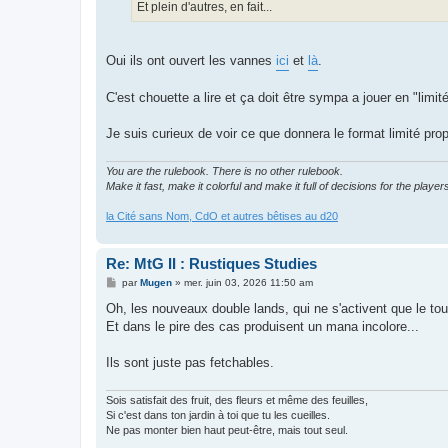
g
Et plein d'autres, en fait...
e
Oui ils ont ouvert les vannes
ici
et
là
.
C'est chouette a lire et ça doit être sympa a jouer en "li
Je suis curieux de voir ce que donnera le format limité pro
You are the rulebook. There is no other rulebook.
Make it fast, make it colorful and make it full of decisions for the player
la Cité sans Nom, CdO et autres bêtises au d20
Re: MtG II : Rustiques Studies
M
par
Mugen
»
mer. juin 03, 2026 11:50 am
e
s
Oh, les nouveaux double lands, qui ne s'activent que le tour
s
Et dans le pire des cas produisent un mana incolore...
a
g
e
Ils sont juste pas fetchables.
Sois satisfait des fruit, des fleurs et même des feuilles,
Si c'est dans ton jardin à toi que tu les cueilles.
Ne pas monter bien haut peut-être, mais tout seul.