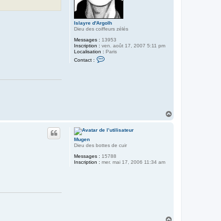
Islayre d'Argolh
Dieu des coiffeurs zélés
Messages :
13953
Inscription :
ven. août 17, 2007 5:11 pm
Localisation :
Paris
C
Contact :
o
n
t
a
c
t
e
r
I
H
s
a
l
u
a
t
y
Mugen
r
Dieu des bottes de cuir
e
d
Messages :
15788
'
Inscription :
mer. mai 17, 2006 11:34 am
A
r
g
o
l
h
H