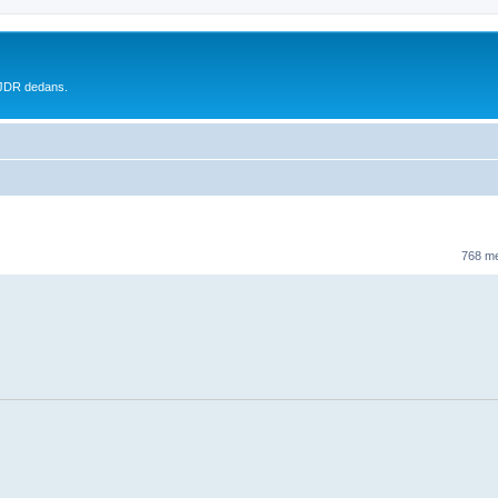
 JDR dedans.
768 m