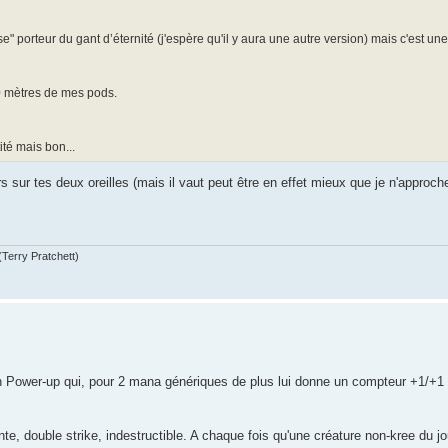
" porteur du gant d’éternité (j'espère qu'il y aura une autre version) mais c'est un
0 mètres de mes pods.
té mais bon...
ors sur tes deux oreilles (mais il vaut peut être en effet mieux que je n'appro
(Terry Pratchett)
 un Power-up qui, pour 2 mana génériques de plus lui donne un compteur +1/+1
te, double strike, indestructible. A chaque fois qu'une créature non-kree du jo