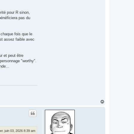
rité pour R sinon,
 bénéficiera pas du
 chaque fois que le
st assez faible avec
r et peut être
n personnage "worthy".
nde...
H
a
u
t
er. juin 03, 2026 8:39 am