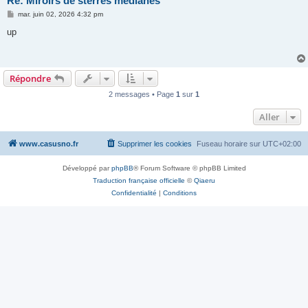
Re: Miroirs de sterres médianes
M
mar. juin 02, 2026 4:32 pm
e
s
up
s
a
g
e
Répondre
2 messages • Page
1
sur
1
Aller
www.casusno.fr
Supprimer les cookies
Fuseau horaire sur
UTC+02:00
Développé par
phpBB
® Forum Software © phpBB Limited
Traduction française officielle
©
Qiaeru
Confidentialité
|
Conditions