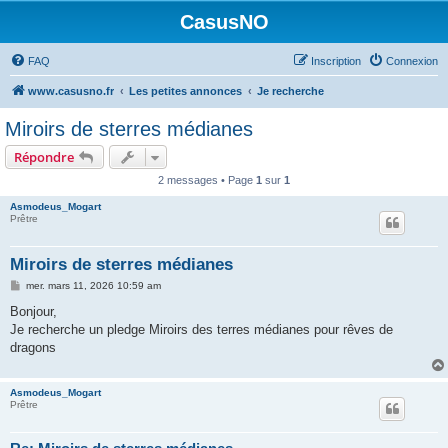
CasusNO
FAQ
Inscription
Connexion
www.casusno.fr
Les petites annonces
Je recherche
Miroirs de sterres médianes
Répondre
2 messages • Page
1
sur
1
Asmodeus_Mogart
Prêtre
Miroirs de sterres médianes
M
mer. mars 11, 2026 10:59 am
e
s
Bonjour,
s
Je recherche un pledge Miroirs des terres médianes pour rêves de
a
g
dragons
e
Asmodeus_Mogart
Prêtre