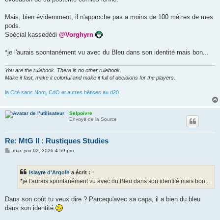
Mais, bien évidemment, il n'approche pas a moins de 100 mètres de mes
pods.
Spécial kassedédi
@Vorghyrn
*je l'aurais spontanément vu avec du Bleu dans son identité mais bon...
You are the rulebook. There is no other rulebook.
Make it fast, make it colorful and make it full of decisions for the players
.
la Cité sans Nom, CdO et autres bêtises au d20
Selpoivre
Envoyé de la Source
Re: MtG II : Rustiques Studies
M
mar. juin 02, 2026 4:59 pm
e
s
s
Islayre d'Argolh
a écrit :
↑
a
g
*je l'aurais spontanément vu avec du Bleu dans son identité mais bon...
e
Dans son coût tu veux dire ? Parcequ'avec sa capa, il a bien du bleu
dans son identité