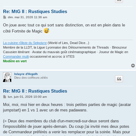
Re: MtG II : Rustiques Studies
M
dim. mai 31, 2026 11:36 am
e
s
On joue avec tout ce qui sort sans distinction, on est en plein dans le
s
côté Fortnite de Magic
a
g
e
La cuisine rôliste du Selpoivre
(World of Lies, Dead Dice...)
Membre de la LLDT, la Ligue Lyonnaise des Détournements de Threads · Binouzeur
Casusien itinérant · Avatar du mauvais goût cinématographique · Joueur de Magic en
Commander multi
occasionnel et accroc à VTES
Modère en vert
Islayre d'Argolh
Dieu des coiffeurs zélés
Re: MtG II : Rustiques Studies
M
lun. juin 01, 2026 10:00 am
e
s
Moi, moi, moi hier en deux heures : trois petites parties de magic (avatar
s
jumpstart) en 1 vs 1 avec un de mes padawans.
a
g
e
(= Deux des membres du club d'un-mercredi-sur-deux seront dans
l'impossibilité de jouer après-demain. Du coup j'ai invité mes deux potes
de Commandeur préférés a venir les remplacer pour la soirée. Mais pour