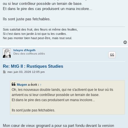
s
ou si leur contrôleur possède un terrain de base.
a
g
Et dans le pire des cas produisent un mana incolore...
e
Ils sont juste pas fetchables.
Sois satisfait des fruit, des fleurs et même des feuilles,
Si c'est dans ton jardin à toi que tu les cueilles.
Ne pas monter bien haut peut-être, mais tout seul.
Islayre d'Argolh
Dieu des coiffeurs zélés
Re: MtG II : Rustiques Studies
M
mer. juin 03, 2026 12:05 pm
e
s
s
Mugen
a écrit :
↑
a
g
Oh, les nouveaux double lands, qui ne s'activent que le tour où ils
e
arrivent ou si leur contrôleur possède un terrain de base.
Et dans le pire des cas produisent un mana incolore...
Ils sont juste pas fetchables.
Mon cœur de vieux grognard a pour sa part fondu devant la version