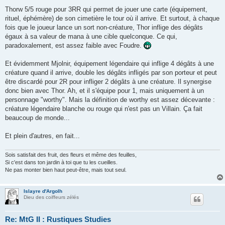
Thorw 5/5 rouge pour 3RR qui permet de jouer une carte (équipement,
rituel, éphémère) de son cimetière le tour où il arrive. Et surtout, à chaque
fois que le joueur lance un sort non-créature, Thor inflige des dégâts
égaux à sa valeur de mana à une cible quelconque. Ce qui,
paradoxalement, est assez faible avec Foudre.
Et évidemment Mjolnir, équipement légendaire qui inflige 4 dégâts à une
créature quand il arrive, double les dégâts infligés par son porteur et peut
être discardé pour 2R pour infliger 2 dégâts à une créature. Il synergise
donc bien avec Thor. Ah, et il s'équipe pour 1, mais uniquement à un
personnage "worthy". Mais la définition de worthy est assez décevante :
créature légendaire blanche ou rouge qui n'est pas un Villain. Ça fait
beaucoup de monde...
Et plein d'autres, en fait...
Sois satisfait des fruit, des fleurs et même des feuilles,
Si c'est dans ton jardin à toi que tu les cueilles.
Ne pas monter bien haut peut-être, mais tout seul.
Islayre d'Argolh
Dieu des coiffeurs zélés
Re: MtG II : Rustiques Studies