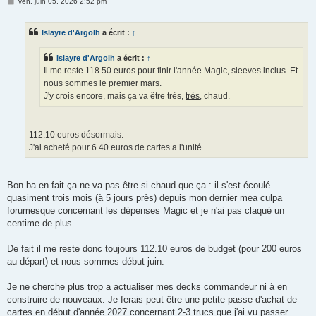
M
ven. juin 05, 2026 2:52 pm
e
s
s
Islayre d'Argolh
a écrit :
↑
a
g
e
Islayre d'Argolh
a écrit :
↑
Il me reste 118.50 euros pour finir l'année Magic, sleeves inclus. Et
nous sommes le premier mars.
J'y crois encore, mais ça va être très,
très
, chaud.
112.10 euros désormais.
J'ai acheté pour 6.40 euros de cartes a l'unité...
Bon ba en fait ça ne va pas être si chaud que ça : il s'est écoulé
quasiment trois mois (à 5 jours près) depuis mon dernier mea culpa
forumesque concernant les dépenses Magic et je n'ai pas claqué un
centime de plus...
De fait il me reste donc toujours 112.10 euros de budget (pour 200 euros
au départ) et nous sommes début juin.
Je ne cherche plus trop a actualiser mes decks commandeur ni à en
construire de nouveaux. Je ferais peut être une petite passe d'achat de
cartes en début d'année 2027 concernant 2-3 trucs que j'ai vu passer