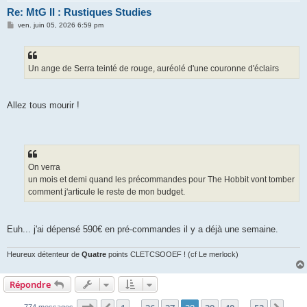
Re: MtG II : Rustiques Studies
M
ven. juin 05, 2026 6:59 pm
e
s
s
a
g
Un ange de Serra teinté de rouge, auréolé d'une couronne d'éclairs
e
Allez tous mourir !
On verra
un mois et demi quand les précommandes pour The Hobbit vont tomber
comment j'articule le reste de mon budget.
Euh... j'ai dépensé 590€ en pré-commandes il y a déjà une semaine.
Heureux détenteur de
Quatre
points CLETCSOOEF ! (cf Le merlock)
Répondre