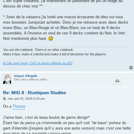
C'est super chouette, j'ai maintenant un partenaire de jeu un étage au
dessus de chez moi ^^
* Joies de la variance j'ai looté une masse écrasante de bleu sur tous
mes boosters Jumpstart achetés. Donc je me retrouve avec deux decks
mono Bleu, un Bleu-Rouge et un Bleu-Blanc sur un total de 9 decks
assemblés. A l'inverse un seul de ces 9 decks contient du Noir, le Vert-
Noir mentionné plus haut.
You are the rulebook. There is no other rulebook.
Make it fast, make it colorful and make it full of decisions for the players
.
la Cité sans Nom, CdO et autres bêtises au d20
Islayre d'Argolh
Dieu des coiffeurs zélés
Re: MtG II : Rustiques Studies
M
mar. juin 02, 2026 3:15 pm
e
s
On a
Thanos
s
a
g
J'aime bien, c'est du beau boulot de
game design
*.
e
Étant fan du perso ça m'emmerde un peu qu'il soit "de base" porteur du
gant d’éternité (j'espère qu'il y aura une autre version) mais c'est une belle
évocation de sa posterité comics-ienne.