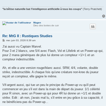
"la bêtise naturelle bat l'intelligence artificielle à tous les coups"
(Terry Pratchett)
Mugen
Dieu des bottes de cuir
Re: MtG II : Rustiques Studies
M
mer. juin 03, 2026 8:39 am
e
s
J'ai aussi vu Captain Marvel.
s
Pour 3 et 2 blancs, une 5/4 avec Flash, Vol et Lifelink et un Power-up qui,
a
g
pour 2 mana génériques de plus lui donne un compteur +1/+1 et un
e
compteur indestructible.
Ah, et elle a une version rouge/blanc aussi. 5RW, 4/4, volante, double
strike, indestructible. A chaque fois qu'une créature non-kree du joueur
reçoit un compteur, elle gagne le même.
Vif-argent aussi, qui tue un peu le principe du Power-up vu qu'il peut
commencer en jeu s'il est dans la main de départ du joueur. 1/1 célérité
pour R sinon, avec un Power-up qui pour 4R lui donne un +1/1 et double
strike. Edit : ah non, j'avais mal lu, s'il entre en jeu grâce à sa capacité, il
ne bénéficiera pas du Power-up...