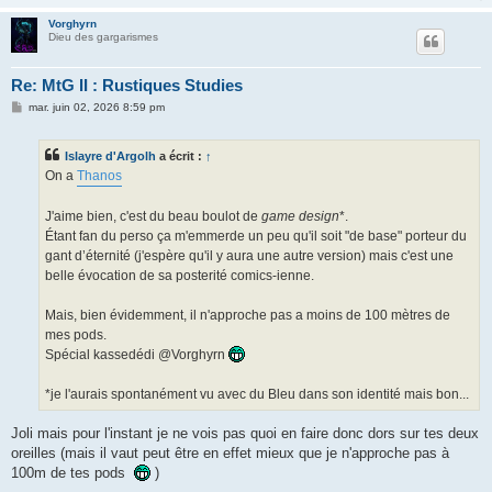
Vorghyrn
Dieu des gargarismes
Re: MtG II : Rustiques Studies
M
mar. juin 02, 2026 8:59 pm
e
s
s
Islayre d'Argolh
a écrit :
↑
a
g
On a
Thanos
e
J'aime bien, c'est du beau boulot de
game design
*.
Étant fan du perso ça m'emmerde un peu qu'il soit "de base" porteur du
gant d’éternité (j'espère qu'il y aura une autre version) mais c'est une
belle évocation de sa posterité comics-ienne.
Mais, bien évidemment, il n'approche pas a moins de 100 mètres de
mes pods.
Spécial kassedédi @Vorghyrn
*je l'aurais spontanément vu avec du Bleu dans son identité mais bon...
Joli mais pour l'instant je ne vois pas quoi en faire donc dors sur tes deux
oreilles (mais il vaut peut être en effet mieux que je n'approche pas à
100m de tes pods
)