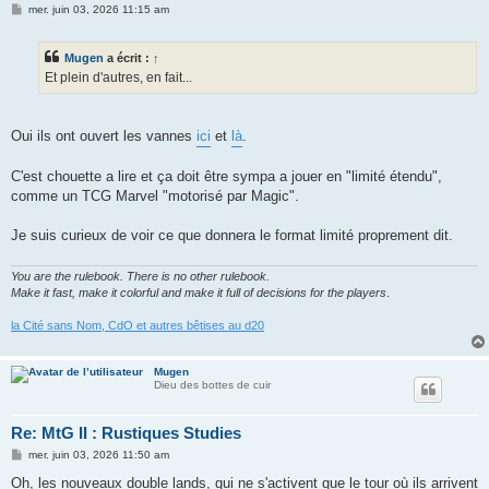
M
mer. juin 03, 2026 11:15 am
e
s
s
Mugen
a écrit :
↑
a
g
Et plein d'autres, en fait...
e
Oui ils ont ouvert les vannes
ici
et
là
.
C'est chouette a lire et ça doit être sympa a jouer en "limité étendu",
comme un TCG Marvel "motorisé par Magic".
Je suis curieux de voir ce que donnera le format limité proprement dit.
You are the rulebook. There is no other rulebook.
Make it fast, make it colorful and make it full of decisions for the players
.
la Cité sans Nom, CdO et autres bêtises au d20
Mugen
Dieu des bottes de cuir
Re: MtG II : Rustiques Studies
M
mer. juin 03, 2026 11:50 am
e
s
Oh, les nouveaux double lands, qui ne s'activent que le tour où ils arrivent