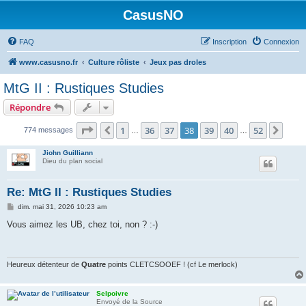
CasusNO
FAQ
Inscription
Connexion
www.casusno.fr
Culture rôliste
Jeux pas droles
MtG II : Rustiques Studies
Répondre
Page
38
sur
52
1
36
37
38
39
40
52
Précédent
Suiv
774 messages
…
…
Jiohn Guilliann
Dieu du plan social
Re: MtG II : Rustiques Studies
M
dim. mai 31, 2026 10:23 am
e
s
Vous aimez les UB, chez toi, non ? :-)
s
a
g
e
Heureux détenteur de
Quatre
points CLETCSOOEF ! (cf Le merlock)
Selpoivre
Envoyé de la Source