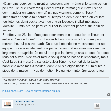
Néanmoins deux points m'ont un peu contrarié - même si le terme est un
peu fort : le joueur vétéran qui découvrait le format (joueur exclusif de
commandeur en temps normal) n'a pas vraiment compris "l'esprit"
Jumpstart et nous a fait perdre du temps en début de soirée en voulant
feuilleter les demi-decks avant de choisir lesquels il allait mélanger.
Moralité 15 minutes de perdues qui ont lourdement pesées sur la fin de
soirée.
En effet vers 23h le même joueur commence a se soucier de l'heure et
entre en "vision tunnel" (=> chopper le bon bus puis le bon tram' pour
rentrer chez lui pas trop tard). Du coup il abandonne mentalement et son
équipe concède rapidement une partie certes mal entamée mais encore
largement rattrapable. Je ne lui jette pas la pierre, je sais ce que c'est que
redouter 50mn-1h de trajet tard le soir quand on bosse le lendemain, mais
c'est là ou j'ai mesuré a sa juste valeur l'énorme confort de la table
habituelle avec mes 3 rookies, dont le plus éloigné habite a 5 minutes a
pieds de la maison... Pas de friction IRL qui vient interférer avec le jeu.]
You are the rulebook. There is no other rulebook.
Make it fast, make it colorful and make it full of decisions for the players
.
la Cité sans Nom, CdO et autres bêtises au d20
Jiohn Guilliann
Dieu du plan social