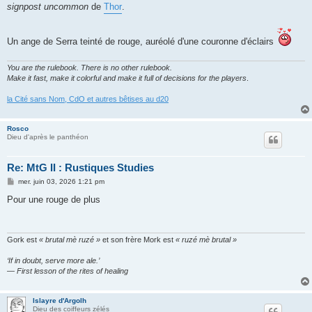
signpost uncommon
de
Thor
.
Un ange de Serra teinté de rouge, auréolé d'une couronne d'éclairs
You are the rulebook. There is no other rulebook.
Make it fast, make it colorful and make it full of decisions for the players
.
la Cité sans Nom, CdO et autres bêtises au d20
Rosco
Dieu d'après le panthéon
Re: MtG II : Rustiques Studies
M
mer. juin 03, 2026 1:21 pm
e
s
Pour une rouge de plus
s
a
g
e
Gork est
« brutal mè ruzé »
et son frère Mork est
« ruzé mè brutal »
‘If in doubt, serve more ale.’
— First lesson of the rites of healing
Islayre d'Argolh
Dieu des coiffeurs zélés