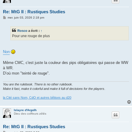
Re: MtG II : Rustiques Studies
M
mer. juin 03, 2026 2:18 pm
e
s
s
Rosco
a écrit :
↑
a
g
Pour une rouge de plus
e
Non
Même CMC, c'est juste la couleur des pips obligatoires qui passe de WW
à WR.
D’où mon "teinté de rouge".
You are the rulebook. There is no other rulebook.
Make it fast, make it colorful and make it full of decisions for the players
.
la Cité sans Nom, CdO et autres bêtises au d20
Islayre d'Argolh
Dieu des coiffeurs zélés
Re: MtG II : Rustiques Studies