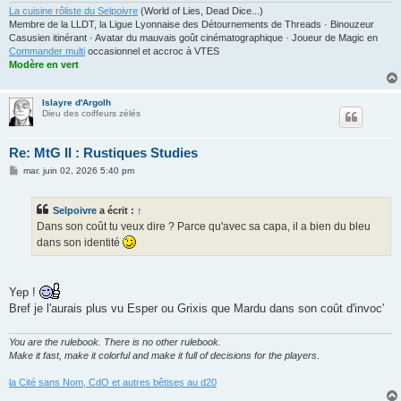
La cuisine rôliste du Selpoivre
(World of Lies, Dead Dice...)
Membre de la LLDT, la Ligue Lyonnaise des Détournements de Threads · Binouzeur
Casusien itinérant · Avatar du mauvais goût cinématographique · Joueur de Magic en
Commander multi
occasionnel et accroc à VTES
Modère en vert
Islayre d'Argolh
Dieu des coiffeurs zélés
Re: MtG II : Rustiques Studies
M
mar. juin 02, 2026 5:40 pm
e
s
s
Selpoivre
a écrit :
↑
a
g
Dans son coût tu veux dire ? Parce qu'avec sa capa, il a bien du bleu
e
dans son identité
Yep !
Bref je l'aurais plus vu Esper ou Grixis que Mardu dans son coût d'invoc'
You are the rulebook. There is no other rulebook.
Make it fast, make it colorful and make it full of decisions for the players
.
la Cité sans Nom, CdO et autres bêtises au d20