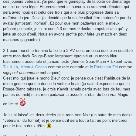
ces joueurs vétérans, j'ai peur que le gameplay de la boite de démarrage
ne soit un peu léger. Heureusement le joueur plus-vraiment-débutant qui
sera avec nous est celui des trois qui a le plus progressé dans sa
maîtrise du jeu. Donc j'ai décidé que la soirée allait être motorisée par du
avatar jumpstart "normal". Et pour que mon padawan soit le mieux
préparé possible, je lui ai confié 3 de mes 9 decks jumpstart afin qu'il y
jette un coup d'oeil. Nous en avons profité pour faire un match en deux
manches gagnantes).
2-1 pour moi et je termine la belle a 3 PV donc un beau duel bien équilibré
entre mon deck Rouge-Blanc largement éprouvé et un mono bleu
fraichement assemblé et jamais testé (thèmes Sous-Marin + Expert avec
Tui & La, Moon & Ocean
comme rare centrale et le
Professor Zei
comme
signpost uncommon
embarquée).
C'est moi qui joue le mono Bleu* donc je pense que c'est l'habitude de la
micro-gestion qui me donne la victoire finale (je sais d’expérience que le
Rouge-Blanc tabasse, je crois n'avoir jamais perdu avec lors de feu mes
parties du midi) mais mon padawan a assuré : c'était du bon vrai Magic
en limité
Je lui ai laissé les deux decks plus mon Vert-Noir (un autre de mes decks
"vétérans" du format) et je pense qu'il sera tout a fait au point mercredi
pour le troll a deux têtes