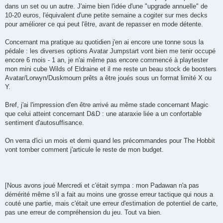
dans un set ou un autre. J'aime bien l'idée d'une "upgrade annuelle" de
10-20 euros, l'équivalent d'une petite semaine a cogiter sur mes decks
pour améliorer ce qui peut l'être, avant de repasser en mode détente.
Concernant ma pratique au quotidien j'en ai encore une tonne sous la
pédale : les diverses options Avatar Jumpstart vont bien me tenir occupé
encore 6 mois - 1 an, je n'ai même pas encore commencé à playtester
mon mini cube Wilds of Eldraine et il me reste un beau stock de boosters
Avatar/Lorwyn/Duskmourn prêts a être joués sous un format limité X ou
Y.
Bref, j'ai l'impression d'en être arrivé au même stade concernant Magic
que celui atteint concernant D&D : une ataraxie liée a un confortable
sentiment d'autosuffisance.
On verra d'ici un mois et demi quand les précommandes pour The Hobbit
vont tomber comment j'articule le reste de mon budget.
[Nous avons joué Mercredi et c'était sympa : mon Padawan n'a pas
démérité même s'il a fait au moins une grosse erreur tactique qui nous a
couté une partie, mais c'était une erreur d'estimation de potentiel de carte,
pas une erreur de compréhension du jeu. Tout va bien.