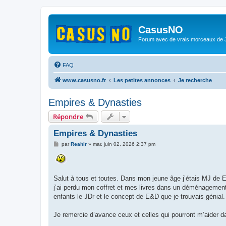
CasusNO
Forum avec de vrais morceaux de
FAQ
www.casusno.fr
Les petites annonces
Je recherche
Empires & Dynasties
Répondre
Empires & Dynasties
M
par
Reahir
»
mar. juin 02, 2026 2:37 pm
e
s
s
a
g
Salut à tous et toutes. Dans mon jeune âge j’étais MJ de 
e
j’ai perdu mon coffret et mes livres dans un déménagement 
enfants le JDr et le concept de E&D que je trouvais génial.
Je remercie d’avance ceux et celles qui pourront m’aider d