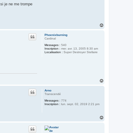
 si je ne me trompe
H
a
u
Phoenixburning
t
Cardinal
Messages :
540
Inscription :
mer. avr. 13, 2005 8:30 am
Localisation :
Super Destroyer Stellaire
H
a
u
Arno
t
Transcendé
Messages :
774
Inscription :
lun. sept. 02, 2019 2:21 pm
H
a
u
t