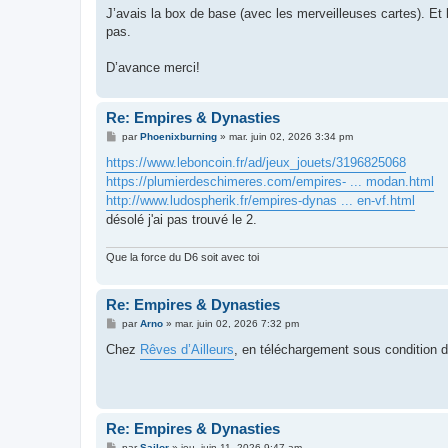
J’avais la box de base (avec les merveilleuses cartes). Et
pas.
D’avance merci!
Re: Empires & Dynasties
M
par
Phoenixburning
»
mar. juin 02, 2026 3:34 pm
e
s
https://www.leboncoin.fr/ad/jeux_jouets/3196825068
s
https://plumierdeschimeres.com/empires- ... modan.html
a
g
http://www.ludospherik.fr/empires-dynas ... en-vf.html
e
désolé j'ai pas trouvé le 2.
Que la force du D6 soit avec toi
Re: Empires & Dynasties
M
par
Arno
»
mar. juin 02, 2026 7:32 pm
e
s
Chez
Rêves d’Ailleurs
, en téléchargement sous condition d’
s
a
g
e
Re: Empires & Dynasties
M
par
Sailor
»
jeu. juin 11, 2026 9:47 am