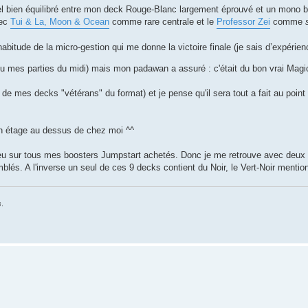
uel bien équilibré entre mon deck Rouge-Blanc largement éprouvé et un mono b
vec
Tui & La, Moon & Ocean
comme rare centrale et le
Professor Zei
comme
habitude de la micro-gestion qui me donne la victoire finale (je sais d’expérie
feu mes parties du midi) mais mon padawan a assuré : c'était du bon vrai Magi
de mes decks "vétérans" du format) et je pense qu'il sera tout a fait au point 
 un étage au dessus de chez moi ^^
 bleu sur tous mes boosters Jumpstart achetés. Donc je me retrouve avec deu
lés. A l'inverse un seul de ces 9 decks contient du Noir, le Vert-Noir mentio
s
.