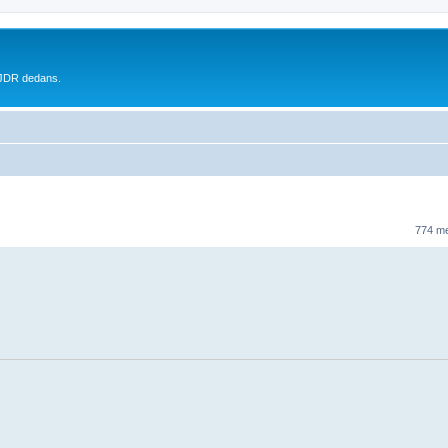
 JDR dedans.
774 m