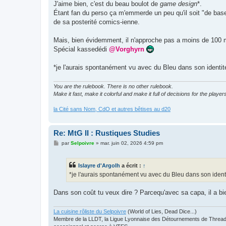
g
J'aime bien, c'est du beau boulot de
game design
*.
e
Étant fan du perso ça m'emmerde un peu qu'il soit "de base" 
de sa posterité comics-ienne.
Mais, bien évidemment, il n'approche pas a moins de 100
Spécial kassedédi
@Vorghyrn
*je l'aurais spontanément vu avec du Bleu dans son identit
You are the rulebook. There is no other rulebook.
Make it fast, make it colorful and make it full of decisions for the player
la Cité sans Nom, CdO et autres bêtises au d20
Re: MtG II : Rustiques Studies
M
par
Selpoivre
»
mar. juin 02, 2026 4:59 pm
e
s
s
Islayre d'Argolh
a écrit :
↑
a
g
*je l'aurais spontanément vu avec du Bleu dans son identi
e
Dans son coût tu veux dire ? Parcequ'avec sa capa, il a bi
La cuisine rôliste du Selpoivre
(World of Lies, Dead Dice...)
Membre de la LLDT, la Ligue Lyonnaise des Détournements de Threads