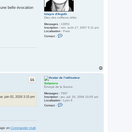
 une belle évocation
Islayre d'Argolh
Dieu des coiffeurs zélés
Messages :
13953
Inscription :
ven. août 17, 2007 5:11 pm
Localisation :
Paris
C
Contact :
o
n
t
a
c
t
e
r
I
H
s
a
l
u
a
t
y
Selpoivre
r
Envoyé de la Source
e
d
Messages :
7667
'
ar. juin 02, 2026 3:15 pm
Inscription :
jeu. juil. 20, 2006 10:05 am
A
Localisation :
Lyon 6
r
C
g
Contact :
o
o
n
l
t
h
a
c
t
Magic en
Commander multi
e
r