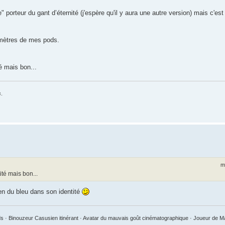
porteur du gant d’éternité (j'espère qu'il y aura une autre version) mais c'est
 mètres de mes pods.
é mais bon...
s
.
m
té mais bon...
en du bleu dans son identité
 · Binouzeur Casusien itinérant · Avatar du mauvais goût cinématographique · Joueur de 