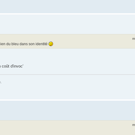
m
bien du bleu dans son identité
 coût d'invoc'
s
.
m