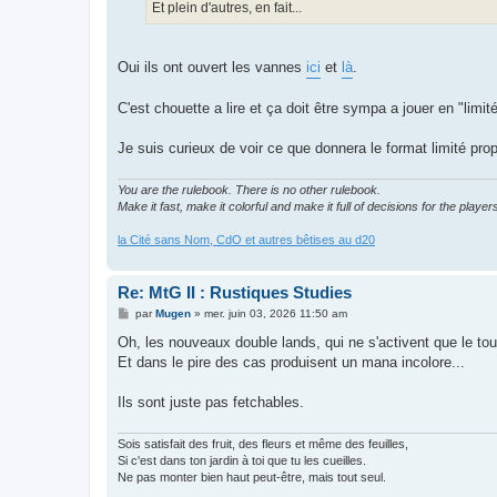
g
Et plein d'autres, en fait...
e
Oui ils ont ouvert les vannes
ici
et
là
.
C'est chouette a lire et ça doit être sympa a jouer en "li
Je suis curieux de voir ce que donnera le format limité pro
You are the rulebook. There is no other rulebook.
Make it fast, make it colorful and make it full of decisions for the player
la Cité sans Nom, CdO et autres bêtises au d20
Re: MtG II : Rustiques Studies
M
par
Mugen
»
mer. juin 03, 2026 11:50 am
e
s
Oh, les nouveaux double lands, qui ne s'activent que le tour
s
Et dans le pire des cas produisent un mana incolore...
a
g
e
Ils sont juste pas fetchables.
Sois satisfait des fruit, des fleurs et même des feuilles,
Si c'est dans ton jardin à toi que tu les cueilles.
Ne pas monter bien haut peut-être, mais tout seul.