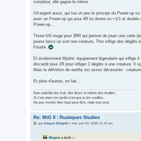
compteur, elle gagne le même.
Vif-argent aussi, qui tue un peu le principe du Power-up vu 
avec un Power-up qui pour 4R lui donne un +1/1 et double stri
Power-up...
Thorw 5/5 rouge pour 3RR qui permet de jouer une carte (équ
joueur lance un sort non-créature, Thor inflige des dégâts
Foudre.
Et évidemment Mjolnir, équipement légendaire qui inflige 4 d
discardé pour 2R pour infliger 2 dégâts à une créature. Il 
Mais la définition de worthy est assez décevante : créature
Et plein d'autres, en fait...
Sois satisfait des fruit, des fleurs et même des feuilles,
Si c'est dans ton jardin à toi que tu les cueilles.
Ne pas monter bien haut peut-être, mais tout seul.
Re: MtG II : Rustiques Studies
M
par
Islayre d'Argolh
»
mer. juin 03, 2026 11:15 am
e
s
s
Mugen
a écrit :
↑
a