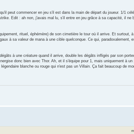
qu'il peut commencer en jeu s'il est dans la main de départ du joueur. 1/1 célé
ke. Edit : ah non, j'avais mal lu, s'il entre en jeu grâce à sa capacité, il ne
ipement, rituel, éphémère) de son cimetière le tour où il arrive. Et surtout, à
 égaux à sa valeur de mana à une cible quelconque. Ce qui, paradoxalement, e
égâts à une créature quand il arrive, double les dégâts infligés par son porteu
synergise donc bien avec Thor. Ah, et il s'équipe pour 1, mais uniquement à u
 légendaire blanche ou rouge qui n'est pas un Villain. Ça fait beaucoup de mo
m