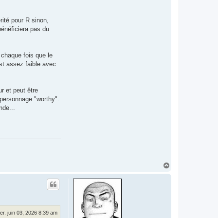
rité pour R sinon,
 bénéficiera pas du
 chaque fois que le
st assez faible avec
r et peut être
n personnage "worthy".
nde...
H
a
u
t
er. juin 03, 2026 8:39 am