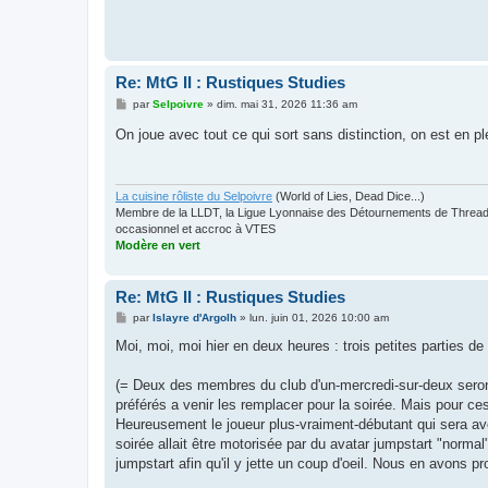
Re: MtG II : Rustiques Studies
M
par
Selpoivre
»
dim. mai 31, 2026 11:36 am
e
s
On joue avec tout ce qui sort sans distinction, on est en p
s
a
g
e
La cuisine rôliste du Selpoivre
(World of Lies, Dead Dice...)
Membre de la LLDT, la Ligue Lyonnaise des Détournements de Threads
occasionnel et accroc à VTES
Modère en vert
Re: MtG II : Rustiques Studies
M
par
Islayre d'Argolh
»
lun. juin 01, 2026 10:00 am
e
s
Moi, moi, moi hier en deux heures : trois petites parties 
s
a
g
(= Deux des membres du club d'un-mercredi-sur-deux seron
e
préférés a venir les remplacer pour la soirée. Mais pour ce
Heureusement le joueur plus-vraiment-débutant qui sera avec
soirée allait être motorisée par du avatar jumpstart "norma
jumpstart afin qu'il y jette un coup d'oeil. Nous en avons 