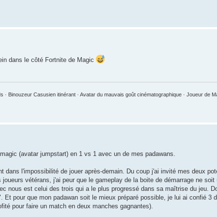
lein dans le côté Fortnite de Magic
 · Binouzeur Casusien itinérant · Avatar du mauvais goût cinématographique · Joueur de 
de magic (avatar jumpstart) en 1 vs 1 avec un de mes padawans.
t dans l'impossibilité de jouer après-demain. Du coup j'ai invité mes deux 
s joueurs vétérans, j'ai peur que le gameplay de la boite de démarrage ne soit 
 nous est celui des trois qui a le plus progressé dans sa maîtrise du jeu. Do
l". Et pour que mon padawan soit le mieux préparé possible, je lui ai confié 3
profité pour faire un match en deux manches gagnantes).