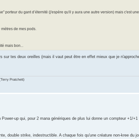
" porteur du gant d’éternité (j'espère qu'il y aura une autre version) mais c'est un
0 mètres de mes pods.
té mais bon...
ors sur tes deux oreilles (mais il vaut peut être en effet mieux que je n'appro
(Terry Pratchett)
 un Power-up qui, pour 2 mana génériques de plus lui donne un compteur +1/+1
te, double strike, indestructible. A chaque fois qu'une créature non-kree du jo