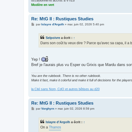
occasionnel et accroc à VTES
Modère en vert
Re: MtG II : Rustiques Studies
M
par
Islayre d'Argolh
»
mar. juin 02, 2026 5:40 pm
e
s
s
Selpoivre
a écrit :
↑
a
g
Dans son coût tu veux dire ? Parce qu'avec sa capa, il a 
e
Yep !
Bref je l'aurais plus vu Esper ou Grixis que Mardu dans son
You are the rulebook. There is no other rulebook.
Make it fast, make it colorful and make it full of decisions for the player
la Cité sans Nom, CdO et autres bêtises au d20
Re: MtG II : Rustiques Studies
M
par
Vorghyrn
»
mar. juin 02, 2026 8:59 pm
e
s
s
Islayre d'Argolh
a écrit :
↑
a
g
On a
Thanos
e