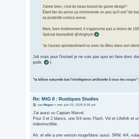
J'aime bien, c'est du beau boulot de
game design
*.
Étant fan du perso ça m'emmerde un peu qu'il soit "de base
sa posterité comics-ienne.
Mais, bien évidemment, il n'approche pas a moins de 10
Spécial kassedédi @Vorghyrn
*je l'aurais spontanément vu avec du Bleu dans son identi
Joli mais pour l'instant je ne vois pas quoi en faire donc d
pods
)
"la bêtise naturelle bat l'intelligence artificielle à tous les coups"
Re: MtG II : Rustiques Studies
M
par
Mugen
»
mer. juin 03, 2026 8:39 am
e
s
J'ai aussi vu Captain Marvel.
s
Pour 3 et 2 blancs, une 5/4 avec Flash, Vol et Lifelink et
a
g
indestructible.
e
Ah, et elle a une version rouge/blanc aussi. 5RW, 4/4, volan