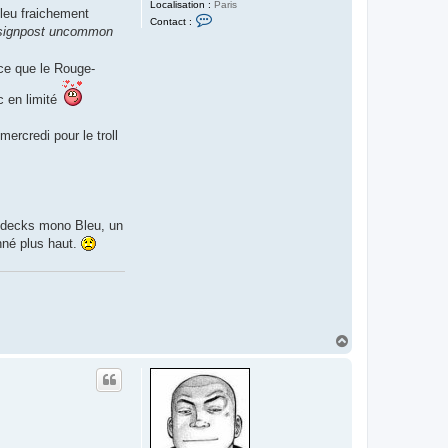
Localisation :
Paris
leu fraichement
C
Contact :
o
signpost uncommon
n
t
a
nce que le Rouge-
c
t
c en limité
e
r
I
mercredi pour le troll
s
l
a
y
r
e
d
'
x decks mono Bleu, un
A
nné plus haut.
r
g
o
l
h
H
a
u
t