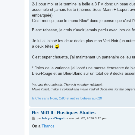
2-1 pour moi et je termine la belle a 3 PV donc un beau d
assemblé et jamais testé (thèmes Sous-Marin + Expert a
embarquée).
C'est moi qui joue le mono Bleu* donc je pense que c'est l'
Blanc tabasse, je crois n'avoir jamais perdu avec lors de 
Je lui ai laissé les deux decks plus mon Vert-Noir (un autre 
a deux têtes
C'est super chouette, j'ai maintenant un partenaire de jeu
* Joies de la variance j'ai looté une masse écrasante de
Bleu-Rouge et un Bleu-Blanc sur un total de 9 decks assemb
You are the rulebook. There is no other rulebook.
Make it fast, make it colorful and make it full of decisions for the player
la Cité sans Nom, CdO et autres bêtises au d20
Re: MtG II : Rustiques Studies
M
par
Islayre d'Argolh
»
mar. juin 02, 2026 3:15 pm
e
s
On a
Thanos
s
a