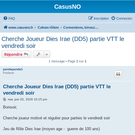
CasusNO
FAQ
Inscription
Connexion
www.casusno.fr
Culture rôliste
Conventions, binouzes et recherche de joueurs
Cherche Joueur Dies Irae (DD5) partie VTT le
vendredi soir
Répondre
1 message • Page
1
sur
1
pandapanda1
Profane
Cherche Joueur Dies Irae (DD5) partie VTT le
vendredi soir
M
mar. juin 02, 2026 10:15 pm
e
s
Bonsoir,
s
a
g
Cherche joueur motivé et régulier pour parties le vendredi soir
e
Jeu de Rôle Dies Irae (moyen age - guerre de 100 ans)