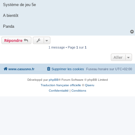
Système de jeu 5e
A bientôt
Panda
Répondre
1 message • Page
1
sur
1
Aller
www.casusno.fr
Supprimer les cookies
Fuseau horaire sur
UTC+02:00
Développé par
phpBB
® Forum Software © phpBB Limited
Traduction française officielle
©
Qiaeru
Confidentialité
|
Conditions