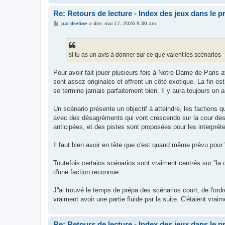
Re: Retours de lecture - Index des jeux dans le 
M
par
dreline
»
dim. mai 17, 2026 9:30 am
e
s
s
a
g
si tu as un avis à donner sur ce que valent les scénarios
e
Pour avoir fait jouer plusieurs fois à Notre Dame de Paris a
sont assez originales et offrent un côté exotique. La fin es
se termine jamais parfaitement bien. Il y aura toujours un 
Un scénario présente un objectif à atteindre, les factions qu
avec des désagréments qui vont crescendo sur la cour des P
anticipées, et des pistes sont proposées pour les interpréte
Il faut bien avoir en tête que c'est quand même prévu pour 
Toutefois certains scénarios sont vraiment centrés sur "la 
d'une faction reconnue.
J''ai trouvé le temps de prépa des scénarios court, de l'ord
vraiment avoir une partie fluide par la suite. C'étaient vr
Re: Retours de lecture - Index des jeux dans le 