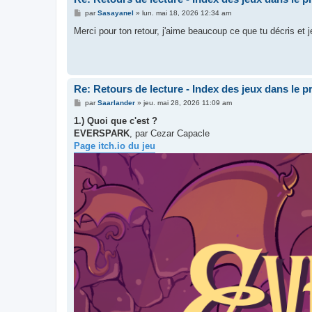
M
par
Sasayanel
»
lun. mai 18, 2026 12:34 am
e
s
Merci pour ton retour, j'aime beaucoup ce que tu décris et 
s
a
g
e
Re: Retours de lecture - Index des jeux dans le 
M
par
Saarlander
»
jeu. mai 28, 2026 11:09 am
e
s
1.) Quoi que c'est ?
s
EVERSPARK
, par Cezar Capacle
a
g
Page itch.io du jeu
e