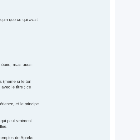
uquin que ce qui avait
…
héorie, mais aussi
s (même si le ton
avec le titre ; ce
rience, et le principe
e qui peut vraiment
llée.
’exemples de Sparks