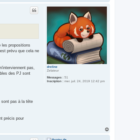
a
u
t
e les propositions
 est prévu que cela ne
dreline
 n'interviennent pas,
Zelateur
ibles des PJ sont
Messages :
51
Inscription :
mer. juil. 24, 2019 12:42 pm
 sont pas à la tête
nt précis pour
H
a
u