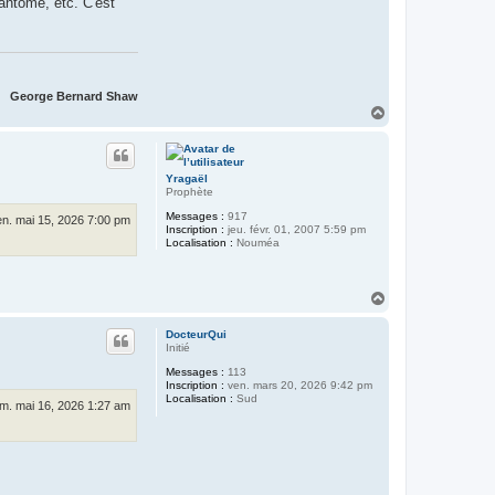
fantôme, etc. C'est
George Bernard Shaw
H
a
u
t
Yragaël
Prophète
Messages :
917
en. mai 15, 2026 7:00 pm
Inscription :
jeu. févr. 01, 2007 5:59 pm
Localisation :
Nouméa
H
a
u
DocteurQui
t
Initié
Messages :
113
Inscription :
ven. mars 20, 2026 9:42 pm
Localisation :
Sud
m. mai 16, 2026 1:27 am