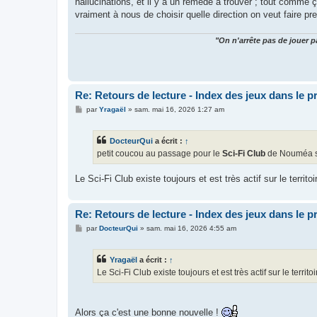
hallucinations, et il y a un remède à trouver ; tout comme ç
vraiment à nous de choisir quelle direction on veut faire p
"On n'arrête pas de jouer p
Re: Retours de lecture - Index des jeux dans le 
M
par
Yragaël
»
sam. mai 16, 2026 1:27 am
e
s
s
DocteurQui
a écrit :
↑
a
g
petit coucou au passage pour le
Sci-Fi Club
de Nouméa si 
e
Le Sci-Fi Club existe toujours et est très actif sur le territoi
Re: Retours de lecture - Index des jeux dans le 
M
par
DocteurQui
»
sam. mai 16, 2026 4:55 am
e
s
s
Yragaël
a écrit :
↑
a
g
Le Sci-Fi Club existe toujours et est très actif sur le territoi
e
Alors ça c'est une bonne nouvelle !