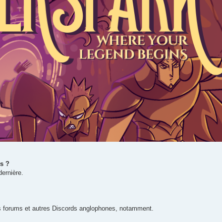
is ?
dernière.
des forums et autres Discords anglophones, notamment.