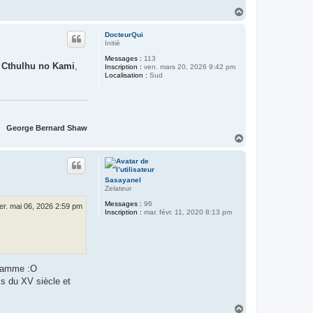
H
a
u
DocteurQui
t
Initié
Messages :
113
e
Cthulhu no Kami
,
Inscription :
ven. mars 20, 2026 9:42 pm
Localisation :
Sud
George Bernard Shaw
H
a
u
t
Sasayanel
Zelateur
Messages :
96
er. mai 06, 2026 2:59 pm
Inscription :
mar. févr. 11, 2020 8:13 pm
a gamme :O
is du XV siècle et
H