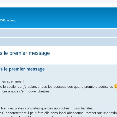
 JDR dedans.
ns le premier message
ns le premier message
 les scénarios !
re le spoiler car j'y balance tous les dessous des quatre premiers scénarios
libre à nous d'en trouver d'autres.
i bien des pistes concrètes que des approches moins banales.
es'
, concrètement il peut être allé dans local abandonné, tomber sur une toxin