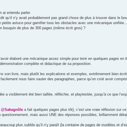
n ai entendu parler.
is dit qu’il n’y avait probablement pas grand chose de plus à trouver dans le bo
e petite astuce pour gamifier tous les obstacles avec une mécanique unifiée
 un bouquin de plus de 300 pages (même écrit gros) ?
d’avoir élaboré une mécanique assez simple pour tenir en quelques pages en t
e démonstration complète et didactique de sa proposition.
 son livre, mais plutôt les explications et exemples, extrêmement bien écrit
facilement nous faire sauter des paragraphes, parce qu’on croit avoir compris 
a visiblement été bien taillée, réfléchie, et playtestée, jusqu’à ce que l’expé
e
@Sakagnôle
a fait quelques pages plus tôt), c’est une vraie réflexion sur c
 un questionnement, mais aussi UNE des réponses possibles, brillamment détai
beaucoup plus subtile qu’il n’y paraît (la centaine de pages de modèles et d