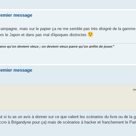
premier message
e campagne, mais sur le papier ça ne me semble pas très éloigné de la gamm
ers le Japon et dans pas mal d'époques distinctes
arce qu'on devient vieux ; on devient vieux parce qu'on arrête de jouer."
premier message
m
out si tu as un avis à donner sur ce que valent les scénarios du livre ou de l
accro à Brigandyne pour ça) mais de scénarios à hacker et franchement le Par