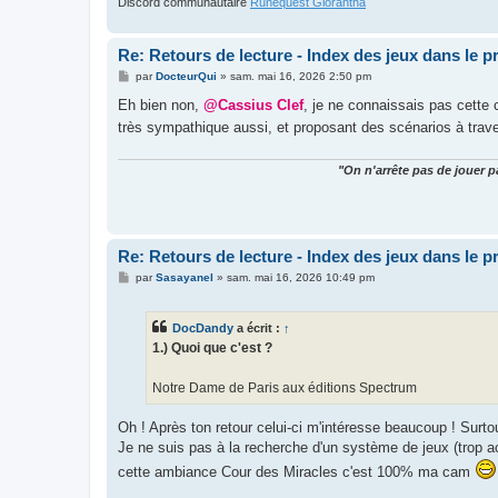
Discord communautaire
Runequest Glorantha
Re: Retours de lecture - Index des jeux dans le 
M
par
DocteurQui
»
sam. mai 16, 2026 2:50 pm
e
s
Eh bien non,
@Cassius Clef
, je ne connaissais pas cett
s
très sympathique aussi, et proposant des scénarios à trav
a
g
e
"On n'arrête pas de jouer p
Re: Retours de lecture - Index des jeux dans le 
M
par
Sasayanel
»
sam. mai 16, 2026 10:49 pm
e
s
s
DocDandy
a écrit :
↑
a
g
1.) Quoi que c'est ?
e
Notre Dame de Paris aux éditions Spectrum
Oh ! Après ton retour celui-ci m'intéresse beaucoup ! Surt
Je ne suis pas à la recherche d'un système de jeux (trop 
cette ambiance Cour des Miracles c'est 100% ma cam