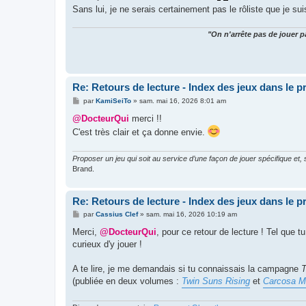
Sans lui, je ne serais certainement pas le rôliste que je sui
"On n'arrête pas de jouer p
Re: Retours de lecture - Index des jeux dans le 
M
par
KamiSeiTo
»
sam. mai 16, 2026 8:01 am
e
s
@DocteurQui
merci !!
s
C'est très clair et ça donne envie.
a
g
e
Proposer un jeu qui soit au service d’une façon de jouer spécifique et,
Brand.
Re: Retours de lecture - Index des jeux dans le 
M
par
Cassius Clef
»
sam. mai 16, 2026 10:19 am
e
s
Merci,
@DocteurQui
, pour ce retour de lecture ! Tel que t
s
curieux d'y jouer !
a
g
e
A te lire, je me demandais si tu connaissais la campagne
T
(publiée en deux volumes :
Twin Suns Rising
et
Carcosa M