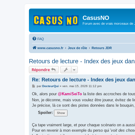
CasusNO
Forum avec de vrais morceaux de
FAQ
www.casusno.fr
Jeux de rôle
Retours JDR
Retours de lecture - Index des jeux da
Répondre
Re: Retours de lecture - Index des jeux da
M
par
DocteurQui
»
ven. mai 15, 2026 11:12 pm
e
s
Ok, alors pour
@KamiSeiTo
la liste des accroches de tous
s
Non, je déconne, mais vous voulez être joueur, évitez de li
a
g
Je précise, là ce sont des pistes données dans le bouquin, 
e
Spoiler:
Ça tape vraiment large, et pour chaque scénario on a auss
Pour en revenir à mon exemple du perso qui '
voit des chos