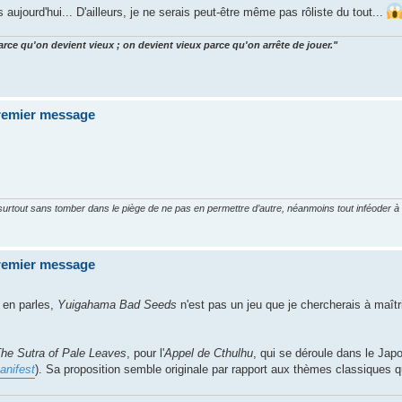
s aujourd'hui... D'ailleurs, je ne serais peut-être même pas rôliste du tout...
arce qu'on devient vieux ; on devient vieux parce qu'on arrête de jouer."
premier message
 surtout sans tomber dans le piège de ne pas en permettre d’autre, néanmoins tout inféoder à 
premier message
u en parles,
Yuigahama Bad Seeds
n'est pas un jeu que je chercherais à maîtri
he Sutra of Pale Leaves
, pour l'
Appel de Cthulhu
, qui se déroule dans le Ja
anifest
). Sa proposition semble originale par rapport aux thèmes classiques 