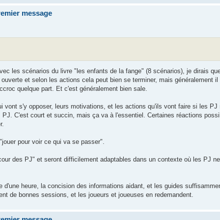
premier message
vec les scénarios du livre "les enfants de la fange" (8 scénarios), je dirais qu
t ouverte et selon les actions cela peut bien se terminer, mais généralement il
accroc quelque part. Et c'est généralement bien sale.
i vont s'y opposer, leurs motivations, et les actions qu'ils vont faire si les PJ
J. C'est court et succin, mais ça va à l'essentiel. Certaines réactions poss
r.
"jouer pour voir ce qui va se passer".
cour des PJ" et seront difficilement adaptables dans un contexte où les PJ ne
re d'une heure, la concision des informations aidant, et les guides suffisamme
aiment de bonnes sessions, et les joueurs et joueuses en redemandent.
premier message