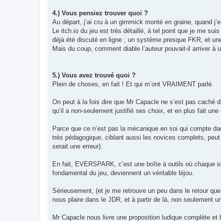
4.) Vous pensiez trouver quoi ?
Au départ, j’ai cru à un gimmick monté en graine, quand j’e
Le itch.io du jeu est très détaillé, à tel point que je me su
déjà été discuté en ligne ; un système presque FKR, et un
Mais du coup, comment diable l’auteur pouvait-il arriver à
5.) Vous avez trouvé quoi ?
Plein de choses, en fait ! Et qui m’ont VRAIMENT parlé.
On peut à la fois dire que Mr Capacle ne s’est pas caché 
qu’il a non-seulement justifié ses choix, et en plus fait un
Parce que ce n’est pas la mécanique en soi qui compte dans
très pédagogique, ciblant aussi les novices complets, peut 
serait une erreur).
En fait, EVERSPARK, c’est une boîte à outils où chaque idée 
fondamental du jeu, deviennent un véritable bijou.
Sérieusement, (et je me retrouve un peu dans le retour qu
nous plaire dans le JDR, et à partir de là, non seulement
Mr Capacle nous livre une proposition ludique complète et 