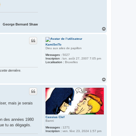
George Bernard Shaw
H
a
u
t
KamiSeiTo
Dieu aux ailes de papillon
Messages :
5027
Inscription :
lun. août 27, 2007 7:05 pm
Localisation :
Bruxelles
cette dernière.
H
a
u
t
ser, mais je serais
Cassius Clef
pon des années 1980
Banni
que tu as dégagés.
Messages :
1271
Inscription :
ven. févr. 23, 2024 1:57 pm