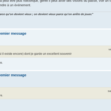
a peut être plus folklorique, genre il peut avoir des visions du passé, voir un 
rendre à un événement.
arce qu'on devient vieux ; on devient vieux parce qu'on arrête de jouer."
premier message
v
il existe encore) dont je garde un excellent souvenir
re.
premier message
sa
re.