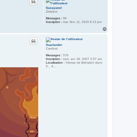
t
Sasayanel
Zelateur
Messages :
96
Inscription :
mar. févr. 11, 2020 8:13 pm
H
a
u
t
Saarlander
Cardinal
Messages :
576
Inscription :
sam. avr. 28, 2007 2:07 am
Localisation :
Vitesse de libération dans
5... 4...