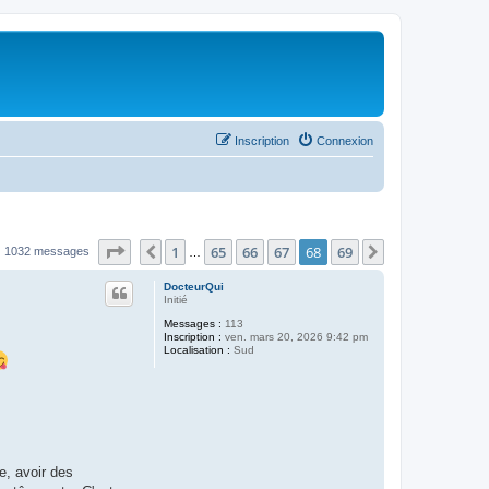
Inscription
Connexion
Page
68
sur
69
1
65
66
67
68
69
Précédent
Suivant
1032 messages
…
DocteurQui
Initié
Messages :
113
Inscription :
ven. mars 20, 2026 9:42 pm
Localisation :
Sud
e, avoir des