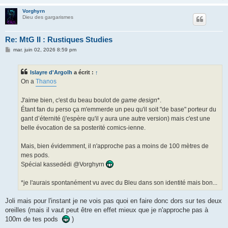
Vorghyrn
Dieu des gargarismes
Re: MtG II : Rustiques Studies
M
mar. juin 02, 2026 8:59 pm
e
s
s
Islayre d'Argolh
a écrit :
↑
a
g
On a
Thanos
e
J'aime bien, c'est du beau boulot de
game design
*.
Étant fan du perso ça m'emmerde un peu qu'il soit "de base" porteur du
gant d’éternité (j'espère qu'il y aura une autre version) mais c'est une
belle évocation de sa posterité comics-ienne.
Mais, bien évidemment, il n'approche pas a moins de 100 mètres de
mes pods.
Spécial kassedédi @Vorghyrn
*je l'aurais spontanément vu avec du Bleu dans son identité mais bon...
Joli mais pour l'instant je ne vois pas quoi en faire donc dors sur tes deux
oreilles (mais il vaut peut être en effet mieux que je n'approche pas à
100m de tes pods
)