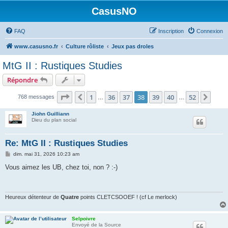
CasusNO
FAQ
Inscription
Connexion
www.casusno.fr
Culture rôliste
Jeux pas droles
MtG II : Rustiques Studies
Répondre
Page
38
sur
52
1
36
37
38
39
40
52
Précédent
Suiv
768 messages
…
…
Jiohn Guilliann
Dieu du plan social
Re: MtG II : Rustiques Studies
M
dim. mai 31, 2026 10:23 am
e
s
Vous aimez les UB, chez toi, non ? :-)
s
a
g
e
Heureux détenteur de
Quatre
points CLETCSOOEF ! (cf Le merlock)
Selpoivre
Envoyé de la Source