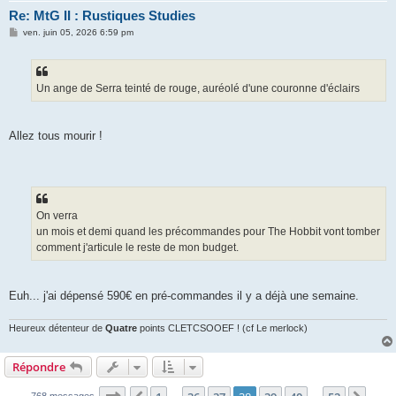
Re: MtG II : Rustiques Studies
M
ven. juin 05, 2026 6:59 pm
e
s
s
a
g
Un ange de Serra teinté de rouge, auréolé d'une couronne d'éclairs
e
Allez tous mourir !
On verra
un mois et demi quand les précommandes pour The Hobbit vont tomber
comment j'articule le reste de mon budget.
Euh... j'ai dépensé 590€ en pré-commandes il y a déjà une semaine.
Heureux détenteur de
Quatre
points CLETCSOOEF ! (cf Le merlock)
Répondre