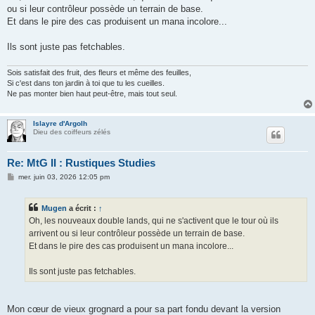
s
ou si leur contrôleur possède un terrain de base.
a
g
Et dans le pire des cas produisent un mana incolore...
e
Ils sont juste pas fetchables.
Sois satisfait des fruit, des fleurs et même des feuilles,
Si c'est dans ton jardin à toi que tu les cueilles.
Ne pas monter bien haut peut-être, mais tout seul.
Islayre d'Argolh
Dieu des coiffeurs zélés
Re: MtG II : Rustiques Studies
M
mer. juin 03, 2026 12:05 pm
e
s
s
Mugen
a écrit :
↑
a
g
Oh, les nouveaux double lands, qui ne s'activent que le tour où ils
e
arrivent ou si leur contrôleur possède un terrain de base.
Et dans le pire des cas produisent un mana incolore...
Ils sont juste pas fetchables.
Mon cœur de vieux grognard a pour sa part fondu devant la version