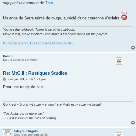
signpost uncommon
de
Thor
.
Un ange de Serra teinté de rouge, auréolé d'une couronne d'éclairs
You are the rulebook. There is no other rulebook.
Make it fast, make it colorful and make it full of decisions for the players
.
la Cité sans Nom, CdO et autres bêtises au d20
Rosco
Dieu d'après le panthéon
Re: MtG II : Rustiques Studies
M
mer. juin 03, 2026 1:21 pm
e
s
Pour une rouge de plus
s
a
g
e
Gork est
« brutal mè ruzé »
et son frère Mork est
« ruzé mè brutal »
‘If in doubt, serve more ale.’
— First lesson of the rites of healing
Islayre d'Argolh
Dieu des coiffeurs zélés