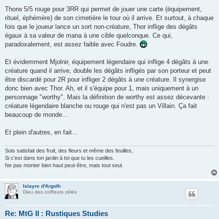
Thorw 5/5 rouge pour 3RR qui permet de jouer une carte (équipement,
rituel, éphémère) de son cimetière le tour où il arrive. Et surtout, à chaque
fois que le joueur lance un sort non-créature, Thor inflige des dégâts
égaux à sa valeur de mana à une cible quelconque. Ce qui,
paradoxalement, est assez faible avec Foudre.
Et évidemment Mjolnir, équipement légendaire qui inflige 4 dégâts à une
créature quand il arrive, double les dégâts infligés par son porteur et peut
être discardé pour 2R pour infliger 2 dégâts à une créature. Il synergise
donc bien avec Thor. Ah, et il s'équipe pour 1, mais uniquement à un
personnage "worthy". Mais la définition de worthy est assez décevante :
créature légendaire blanche ou rouge qui n'est pas un Villain. Ça fait
beaucoup de monde...
Et plein d'autres, en fait...
Sois satisfait des fruit, des fleurs et même des feuilles,
Si c'est dans ton jardin à toi que tu les cueilles.
Ne pas monter bien haut peut-être, mais tout seul.
Islayre d'Argolh
Dieu des coiffeurs zélés
Re: MtG II : Rustiques Studies