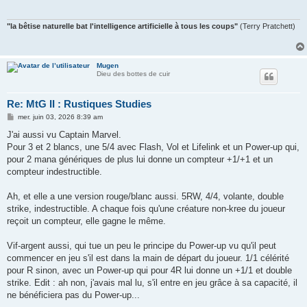
"la bêtise naturelle bat l'intelligence artificielle à tous les coups"
(Terry Pratchett)
Mugen
Dieu des bottes de cuir
Re: MtG II : Rustiques Studies
M
mer. juin 03, 2026 8:39 am
e
s
J'ai aussi vu Captain Marvel.
s
Pour 3 et 2 blancs, une 5/4 avec Flash, Vol et Lifelink et un Power-up qui,
a
g
pour 2 mana génériques de plus lui donne un compteur +1/+1 et un
e
compteur indestructible.
Ah, et elle a une version rouge/blanc aussi. 5RW, 4/4, volante, double
strike, indestructible. A chaque fois qu'une créature non-kree du joueur
reçoit un compteur, elle gagne le même.
Vif-argent aussi, qui tue un peu le principe du Power-up vu qu'il peut
commencer en jeu s'il est dans la main de départ du joueur. 1/1 célérité
pour R sinon, avec un Power-up qui pour 4R lui donne un +1/1 et double
strike. Edit : ah non, j'avais mal lu, s'il entre en jeu grâce à sa capacité, il
ne bénéficiera pas du Power-up...