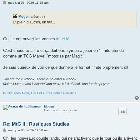
M
mer. juin 03, 2026 11:15 am
e
s
s
Mugen
a écrit :
↑
a
g
Et plein d'autres, en fait...
e
Oui ils ont ouvert les vannes
ici
et
là
.
C'est chouette a lire et ça doit être sympa a jouer en "limité étendu",
comme un TCG Marvel "motorisé par Magic".
Je suis curieux de voir ce que donnera le format limité proprement dit.
You are the rulebook. There is no other rulebook.
Make it fast, make it colorful and make it full of decisions for the players
.
la Cité sans Nom, CdO et autres bêtises au d20
Mugen
Dieu des bottes de cuir
Re: MtG II : Rustiques Studies
M
mer. juin 03, 2026 11:50 am
e
s
Oh, les nouveaux double lands, qui ne s'activent que le tour où ils arrivent