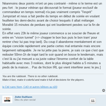
Néanmoins deux points m'ont un peu contrarié - même si le terme est un
peu fort : le joueur vétéran qui découvrait le format (joueur exclusif de
commandeur en temps normal) n'a pas vraiment compris "l'esprit"
Jumpstart et nous a fait perdre du temps en début de soirée en voulant
feuilleter les demi-decks avant de choisir lesquels il allait mélanger.
Moralité 15 minutes de perdues qui ont lourdement pesées sur la fin de
soirée.
En effet vers 23h le même joueur commence a se soucier de l'heure et
entre en "vision tunnel" (=> chopper le bon bus puis le bon tram' pour
rentrer chez lui pas trop tard). Du coup il abandonne mentalement et son
équipe concède rapidement une partie certes mal entamée mais encore
largement rattrapable. Je ne lui jette pas la pierre, je sais ce que c'est que
redouter 50mn-1h de trajet tard le soir quand on bosse le lendemain, mais
c'est là ou j'ai mesuré a sa juste valeur l'énorme confort de la table
habituelle avec mes 3 rookies, dont le plus éloigné habite a 5 minutes a
pieds de la maison... Pas de friction IRL qui vient interférer avec le jeu.]
You are the rulebook. There is no other rulebook.
Make it fast, make it colorful and make it full of decisions for the players
.
la Cité sans Nom, CdO et autres bêtises au d20
Jiohn Guilliann
Dieu du plan social