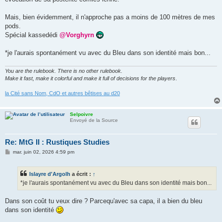
Mais, bien évidemment, il n'approche pas a moins de 100 mètres de mes
pods.
Spécial kassedédi
@Vorghyrn
*je l'aurais spontanément vu avec du Bleu dans son identité mais bon...
You are the rulebook. There is no other rulebook.
Make it fast, make it colorful and make it full of decisions for the players
.
la Cité sans Nom, CdO et autres bêtises au d20
Selpoivre
Envoyé de la Source
Re: MtG II : Rustiques Studies
M
mar. juin 02, 2026 4:59 pm
e
s
s
Islayre d'Argolh
a écrit :
↑
a
g
*je l'aurais spontanément vu avec du Bleu dans son identité mais bon...
e
Dans son coût tu veux dire ? Parcequ'avec sa capa, il a bien du bleu
dans son identité