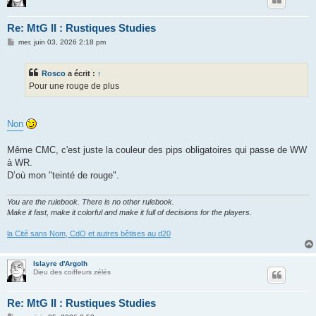
Re: MtG II : Rustiques Studies
M
mer. juin 03, 2026 2:18 pm
e
s
s
Rosco
a écrit :
↑
a
g
Pour une rouge de plus
e
Non
Même CMC, c'est juste la couleur des pips obligatoires qui passe de WW
à WR.
D’où mon "teinté de rouge".
You are the rulebook. There is no other rulebook.
Make it fast, make it colorful and make it full of decisions for the players
.
la Cité sans Nom, CdO et autres bêtises au d20
Islayre d'Argolh
Dieu des coiffeurs zélés
Re: MtG II : Rustiques Studies