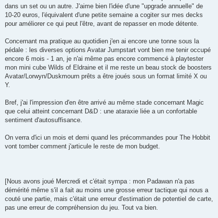
dans un set ou un autre. J'aime bien l'idée d'une "upgrade annuelle" de
10-20 euros, l'équivalent d'une petite semaine a cogiter sur mes decks
pour améliorer ce qui peut l'être, avant de repasser en mode détente.
Concernant ma pratique au quotidien j'en ai encore une tonne sous la
pédale : les diverses options Avatar Jumpstart vont bien me tenir occupé
encore 6 mois - 1 an, je n'ai même pas encore commencé à playtester
mon mini cube Wilds of Eldraine et il me reste un beau stock de boosters
Avatar/Lorwyn/Duskmourn prêts a être joués sous un format limité X ou
Y.
Bref, j'ai l'impression d'en être arrivé au même stade concernant Magic
que celui atteint concernant D&D : une ataraxie liée a un confortable
sentiment d'autosuffisance.
On verra d'ici un mois et demi quand les précommandes pour The Hobbit
vont tomber comment j'articule le reste de mon budget.
[Nous avons joué Mercredi et c'était sympa : mon Padawan n'a pas
démérité même s'il a fait au moins une grosse erreur tactique qui nous a
couté une partie, mais c'était une erreur d'estimation de potentiel de carte,
pas une erreur de compréhension du jeu. Tout va bien.