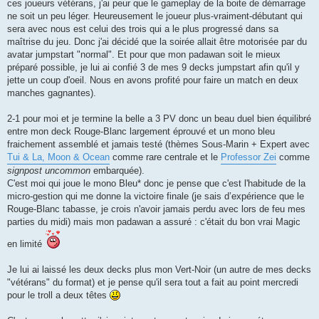
ces joueurs vétérans, j'ai peur que le gameplay de la boite de démarrage
ne soit un peu léger. Heureusement le joueur plus-vraiment-débutant qui
sera avec nous est celui des trois qui a le plus progressé dans sa
maîtrise du jeu. Donc j'ai décidé que la soirée allait être motorisée par du
avatar jumpstart "normal". Et pour que mon padawan soit le mieux
préparé possible, je lui ai confié 3 de mes 9 decks jumpstart afin qu'il y
jette un coup d'oeil. Nous en avons profité pour faire un match en deux
manches gagnantes).
2-1 pour moi et je termine la belle a 3 PV donc un beau duel bien équilibré
entre mon deck Rouge-Blanc largement éprouvé et un mono bleu
fraichement assemblé et jamais testé (thèmes Sous-Marin + Expert avec
Tui & La, Moon & Ocean
comme rare centrale et le
Professor Zei
comme
signpost uncommon
embarquée).
C'est moi qui joue le mono Bleu* donc je pense que c'est l'habitude de la
micro-gestion qui me donne la victoire finale (je sais d’expérience que le
Rouge-Blanc tabasse, je crois n'avoir jamais perdu avec lors de feu mes
parties du midi) mais mon padawan a assuré : c'était du bon vrai Magic
en limité
Je lui ai laissé les deux decks plus mon Vert-Noir (un autre de mes decks
"vétérans" du format) et je pense qu'il sera tout a fait au point mercredi
pour le troll a deux têtes