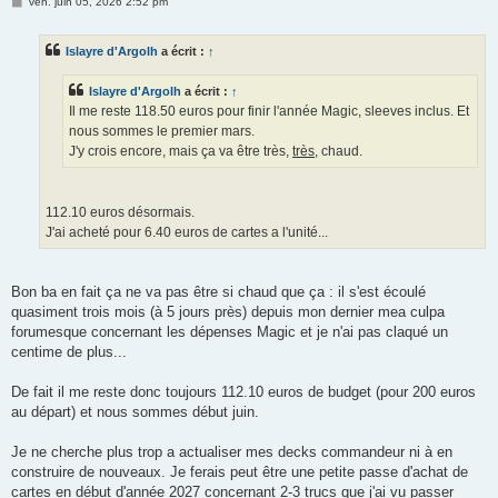
M
ven. juin 05, 2026 2:52 pm
e
s
s
Islayre d'Argolh
a écrit :
↑
a
g
e
Islayre d'Argolh
a écrit :
↑
Il me reste 118.50 euros pour finir l'année Magic, sleeves inclus. Et
nous sommes le premier mars.
J'y crois encore, mais ça va être très,
très
, chaud.
112.10 euros désormais.
J'ai acheté pour 6.40 euros de cartes a l'unité...
Bon ba en fait ça ne va pas être si chaud que ça : il s'est écoulé
quasiment trois mois (à 5 jours près) depuis mon dernier mea culpa
forumesque concernant les dépenses Magic et je n'ai pas claqué un
centime de plus...
De fait il me reste donc toujours 112.10 euros de budget (pour 200 euros
au départ) et nous sommes début juin.
Je ne cherche plus trop a actualiser mes decks commandeur ni à en
construire de nouveaux. Je ferais peut être une petite passe d'achat de
cartes en début d'année 2027 concernant 2-3 trucs que j'ai vu passer