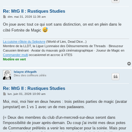
Re: MtG II : Rustiques Studies
M
dim. mai 31, 2026 11:36 am
e
s
On joue avec tout ce qui sort sans distinction, on est en plein dans le
s
côté Fortnite de Magic
a
g
e
La cuisine rôliste du Selpoivre
(World of Lies, Dead Dice...)
Membre de la LLDT, la Ligue Lyonnaise des Détournements de Threads · Binouzeur
Casusien itinérant · Avatar du mauvais goût cinématographique · Joueur de Magic en
Commander multi
occasionnel et accroc à VTES
Modère en vert
Islayre d'Argolh
Dieu des coiffeurs zélés
Re: MtG II : Rustiques Studies
M
lun. juin 01, 2026 10:00 am
e
s
Moi, moi, moi hier en deux heures : trois petites parties de magic (avatar
s
jumpstart) en 1 vs 1 avec un de mes padawans.
a
g
e
(= Deux des membres du club d'un-mercredi-sur-deux seront dans
l'impossibilité de jouer après-demain. Du coup j'ai invité mes deux potes
de Commandeur préférés a venir les remplacer pour la soirée. Mais pour