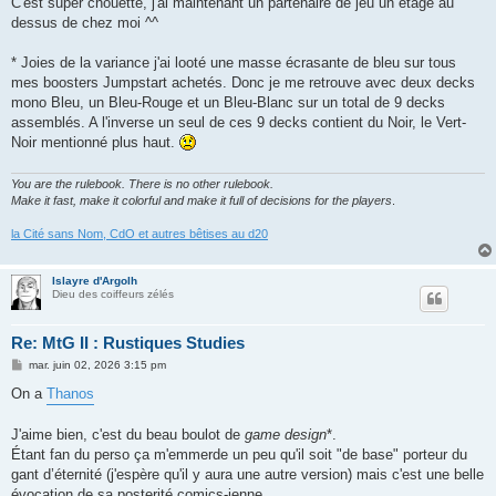
C'est super chouette, j'ai maintenant un partenaire de jeu un étage au
dessus de chez moi ^^
* Joies de la variance j'ai looté une masse écrasante de bleu sur tous
mes boosters Jumpstart achetés. Donc je me retrouve avec deux decks
mono Bleu, un Bleu-Rouge et un Bleu-Blanc sur un total de 9 decks
assemblés. A l'inverse un seul de ces 9 decks contient du Noir, le Vert-
Noir mentionné plus haut.
You are the rulebook. There is no other rulebook.
Make it fast, make it colorful and make it full of decisions for the players
.
la Cité sans Nom, CdO et autres bêtises au d20
Islayre d'Argolh
Dieu des coiffeurs zélés
Re: MtG II : Rustiques Studies
M
mar. juin 02, 2026 3:15 pm
e
s
On a
Thanos
s
a
g
J'aime bien, c'est du beau boulot de
game design
*.
e
Étant fan du perso ça m'emmerde un peu qu'il soit "de base" porteur du
gant d’éternité (j'espère qu'il y aura une autre version) mais c'est une belle
évocation de sa posterité comics-ienne.