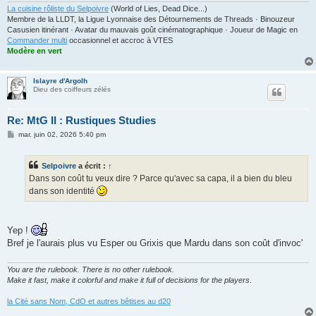
La cuisine rôliste du Selpoivre
(World of Lies, Dead Dice...)
Membre de la LLDT, la Ligue Lyonnaise des Détournements de Threads · Binouzeur
Casusien itinérant · Avatar du mauvais goût cinématographique · Joueur de Magic en
Commander multi
occasionnel et accroc à VTES
Modère en vert
Islayre d'Argolh
Dieu des coiffeurs zélés
Re: MtG II : Rustiques Studies
M
mar. juin 02, 2026 5:40 pm
e
s
s
Selpoivre
a écrit :
↑
a
g
Dans son coût tu veux dire ? Parce qu'avec sa capa, il a bien du bleu
e
dans son identité
Yep !
Bref je l'aurais plus vu Esper ou Grixis que Mardu dans son coût d'invoc'
You are the rulebook. There is no other rulebook.
Make it fast, make it colorful and make it full of decisions for the players
.
la Cité sans Nom, CdO et autres bêtises au d20